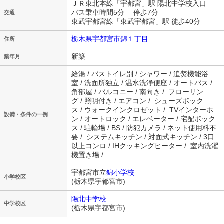
ＪＲ東北本線「宇都宮」駅 陽北中学校入口
バス乗車時間5分 停歩7分
交通
東武宇都宮線「東武宇都宮」駅 徒歩40分
栃木県宇都宮市錦１丁目
住所
新築
築年月
給湯 / バストイレ別 / シャワー / 追焚機能浴
室 / 洗面所独立 / 温水洗浄便座 / オートバス /
角部屋 / バルコニー / 南向き / フローリン
グ / 照明付き / エアコン / シューズボック
ス / ウォークインクロゼット / TVインターホ
設備・条件の一例
ン / オートロック / エレベーター / 宅配ボック
ス / 駐輪場 / BS / 防犯カメラ / ネット使用料不
要 / システムキッチン / 対面式キッチン / 3口
以上コンロ / IHクッキングヒーター / 室内洗濯
機置き場 /
宇都宮市立
錦小学校
小学校区
(栃木県宇都宮市)
陽北中学校
中学校区
(栃木県宇都宮市)