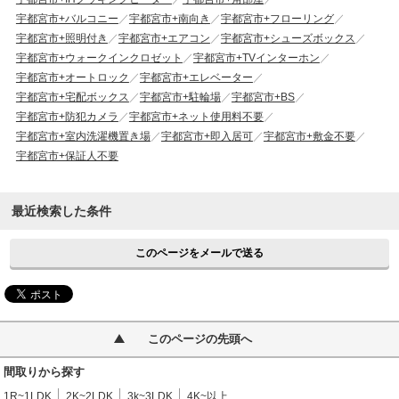
宇都宮市+バルコニー
宇都宮市+南向き
宇都宮市+フローリング
宇都宮市+照明付き
宇都宮市+エアコン
宇都宮市+シューズボックス
宇都宮市+ウォークインクロゼット
宇都宮市+TVインターホン
宇都宮市+オートロック
宇都宮市+エレベーター
宇都宮市+宅配ボックス
宇都宮市+駐輪場
宇都宮市+BS
宇都宮市+防犯カメラ
宇都宮市+ネット使用料不要
宇都宮市+室内洗濯機置き場
宇都宮市+即入居可
宇都宮市+敷金不要
宇都宮市+保証人不要
最近検索した条件
このページをメールで送る
このページの先頭へ
間取りから探す
1R~1LDK
2K~2LDK
3k~3LDK
4K~以上