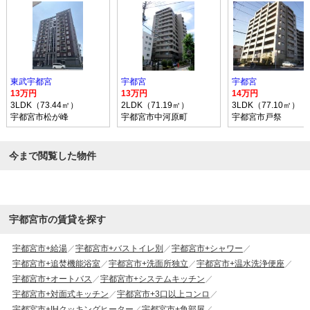
東武宇都宮
宇都宮
宇都宮
13万円
13万円
14万円
3LDK（73.44㎡）
2LDK（71.19㎡）
3LDK（77.10㎡）
宇都宮市松が峰
宇都宮市中河原町
宇都宮市戸祭
今まで閲覧した物件
宇都宮市の賃貸を探す
宇都宮市+給湯
宇都宮市+バストイレ別
宇都宮市+シャワー
宇都宮市+追焚機能浴室
宇都宮市+洗面所独立
宇都宮市+温水洗浄便座
宇都宮市+オートバス
宇都宮市+システムキッチン
宇都宮市+対面式キッチン
宇都宮市+3口以上コンロ
宇都宮市+IHクッキングヒーター
宇都宮市+角部屋