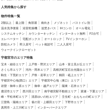
人気特集から探す
物件特集一覧
2階以上
最上階
角部屋
南向き
メゾネット
バストイレ別
温水洗浄便座
浴室乾燥機
追焚きバス
IHコンロ
オール電化
システムキッチン
カウンターキッチン
インターネット無料
P2台可
エレベーター
宅配ボックス
オートロック
TVインターホン
防犯カメラ
即入居可
ペット相談可
二人入居可
ウォークインクローゼット
宇都宮市のエリア特集
宝木・細谷エリア
上戸祭・野沢エリア
山本・富士見が丘エリア
さくら市エリア
河内・岡本エリア
高根沢町宝石台光陽台エリア
駒生・下荒針エリア
戸祭・若草エリア
鶴田・砥上エリア
宇都宮中心地(西口）エリア
宇都宮中心地（東口）エリア
岩曽・御幸ヶ原エリア
御幸・越戸エリア
陽東・石井エリア
鹿沼市エリア
西川田エリア
南宇都宮駅不動前エリア
簗瀬・下栗エリア
峰・平松本町エリア
清原ゆいの杜エリア
壬生町・おもちゃの町エリア
江曽島・陽南エリア
雀の宮・上横田エリア
下野市エリア
真岡市・上三川町エリア
インターパークエリア