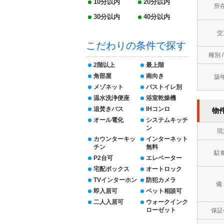
10分以内
20分以内
所
30分以内
40分以内
交
こだわりの条件で探す
種別 
2階以上
最上階
角部屋
南向き
築
メゾネット
バストイレ別
温水洗浄便座
浴室乾燥機
追焚きバス
IHコンロ
物
オール電化
システムキッチ
ン
現
カウンターキッ
インターネット
チン
無料
駐
P2台可
エレベーター
宅配ボックス
オートロック
TVインターホン
防犯カメラ
備
即入居可
ペット相談可
二人入居可
ウォークインク
ローゼット
保証