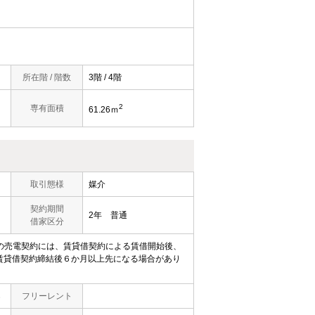
所在階 / 階数
3階 / 4階
2
専有面積
61.26ｍ
取引態様
媒介
契約期間
2年 普通
借家区分
備の売電契約には、賃貸借契約による賃借開始後、
賃貸借契約締結後６か月以上先になる場合があり
％
フリーレント