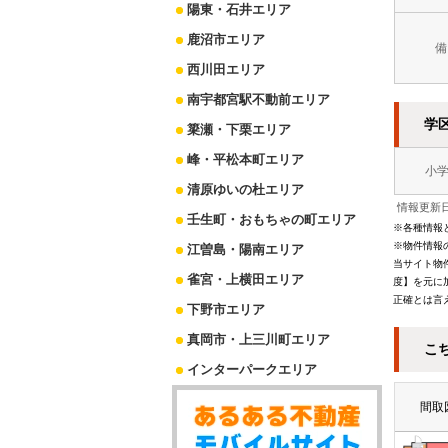
陽東・石井エリア
鹿沼市エリア
備
西川田エリア
南宇都宮駅不動前エリア
学
簗瀬・下栗エリア
峰・平松本町エリア
小
清原ゆいの杜エリア
情報更新日
壬生町・おもちゃの町エリア
※各種情報
※物件情報
江曽島・陽南エリア
当サイト物
雀宮・上横田エリア
度】を元に
正確とは言
下野市エリア
真岡市・上三川町エリア
こ
インターパークエリア
間取