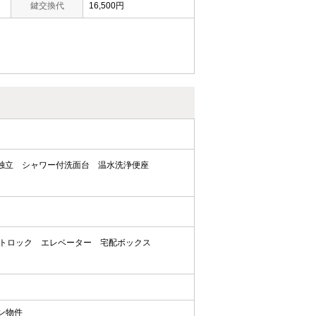
鍵交換代
16,500円
独立
シャワー付洗面台
温水洗浄便座
トロック
エレベーター
宅配ボックス
ン物件