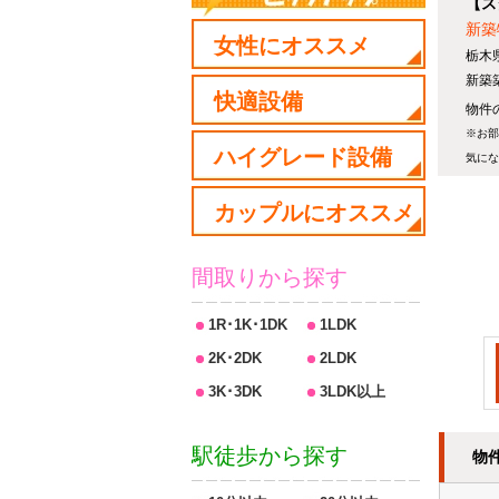
【ス
新築
女性にオススメ
栃木
新築
快適設備
物件の
※お部
ハイグレード設備
気にな
カップルにオススメ
間取りから探す
1R･1K･1DK
1LDK
2K･2DK
2LDK
3K･3DK
3LDK以上
駅徒歩から探す
物