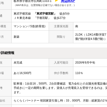
周辺MAP
栃木県宇都宮市伝馬町1333-1
在地
（MAP表示は、位置情報が正確でない場合があります。)
東武宇都宮線
「東武宇都宮駅」
徒歩5分
通
ＪＲ東北本線 「宇都宮駅」 徒歩27分
/ 構造
マンション / S造(鉄骨造)
主要採光面
南
2LDK（ LDK14畳/洋室7
年月
新築
間取り
畳(*階)/洋室4.5畳(*階) ）
件詳細情報
況
未完成
入居可能日
2026年9月中旬
車場
あり16,500円
仲介手数料
110％
駐車場：1台目16，500円、2台目要確認 電力会社との太陽光発電設
 考
手続きに一定の期間を要します。賃借人が売電収入を受領できるのは、
ます。
会社
らくらくパートナー 初回家賃引落し時：33，000円、月額：総家賃の2