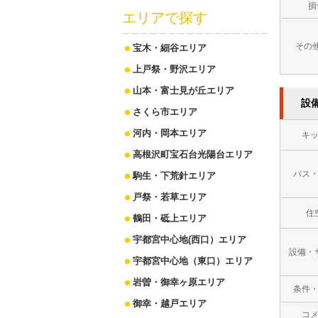
損
エリアで探す
その
宝木・細谷エリア
上戸祭・野沢エリア
山本・富士見が丘エリア
設
さくら市エリア
河内・岡本エリア
キ
高根沢町宝石台光陽台エリア
バス
駒生・下荒針エリア
戸祭・若草エリア
住
鶴田・砥上エリア
宇都宮中心地(西口）エリア
設備・
宇都宮中心地（東口）エリア
岩曽・御幸ヶ原エリア
条件
御幸・越戸エリア
コ