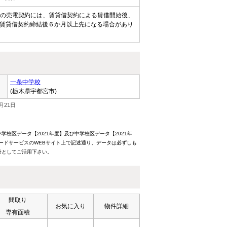
設備の売電契約には、賃貸借契約による賃借開始後、
賃貸借契約締結後６か月以上先になる場合があり
一条中学校
(栃木県宇都宮市)
月21日
校区データ【2021年度】及び中学校区データ【2021年
ードサービスのWEBサイト上で記述通り、データは必ずしも
考としてご活用下さい。
間取り
お気に入り
物件詳細
専有面積