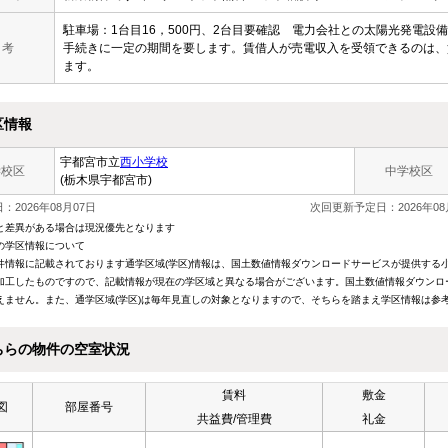
駐車場：1台目16，500円、2台目要確認 電力会社との太陽光発電
 考
手続きに一定の期間を要します。賃借人が売電収入を受領できるのは、
ます。
区情報
宇都宮市立
西小学校
学校区
中学校区
(栃木県宇都宮市)
：2026年08月07日
次回更新予定日：2026年08
と差異がある場合は現況優先となります
の学区情報について
件情報に記載されております通学区域(学区)情報は、国土数値情報ダウンロードサービスが提供する小学
加工したものですので、記載情報が現在の学区域と異なる場合がございます。国土数値情報ダウンロ
えません。また、通学区域(学区)は毎年見直しの対象となりますので、そちらを踏まえ学区情報は参
ちらの物件の空室状況
賃料
敷金
図
部屋番号
共益費/管理費
礼金