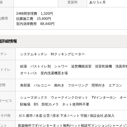
保
更新料
あり 1ヶ月
24時間管理費
1,320円
他費用
抗菌施工費
15,400円
室内清掃費用
88,440円
備詳細情報
ッチン
システムキッチン
IHクッキングヒーター
給湯
バストイレ別
シャワー
追焚機能浴室
浴室乾燥機
洗面所
・トイレ
オートバス
室内洗濯機置き場
空間
角部屋
バルコニー
南向き
フローリング
照明付き
エアコン
シューズボックス
ウォークインクロゼット
TVインターホン
オー
サービス
駐輪場
BS
防犯カメラ
ネット使用料不要
・その他
ガス:都市 / 水道:公営 / 排水:下水 / ペット:可能 / 保証会社:必加入
メント
新築物件です/インターネット無料/ペット相談可マンション/シャーメゾ