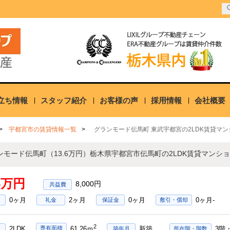
立ち情報
スタッフ紹介
お客様の声
採用情報
会社概要
宇都宮市の賃貸情報一覧
グランモード伝馬町 東武宇都宮の2LDK賃貸マン
ンモード伝馬町（13.6万円）栃木県宇都宮市伝馬町の2LDK賃貸マンシ
.6万円
8,000円
0ヶ月
2ヶ月
0ヶ月
0ヶ月-
礼金
保証金
敷引・償却
2
2LDK
新築
3階
専有面積
61.26ｍ
築年月
所在階・階数