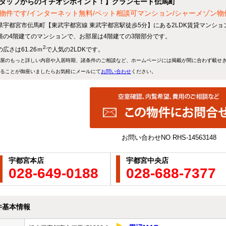
タッフからのイチオシポイント！】グランモード伝馬町
物件です/インターネット無料/ペット相談可マンション/シャーメゾン物
県宇都宮市伝馬町【東武宇都宮線 東武宇都宮駅徒歩5分】にある2LDK賃貸マンショ
築の4階建てのマンションで、お部屋は4階建ての3階部分です。
2
広さは61.26ｍ
で人気の2LDKです。
屋のもっと詳しい内容や入居時期、諸条件のご相談など、ホームページには掲載が間に合わず載せ
ることが御座いましたらお気軽にメールにて
お問い合わせ
ください。
お問い合わせNO
RHS-14563148
宇都宮本店
宇都宮中央店
028-649-0188
028-688-7377
件基本情報