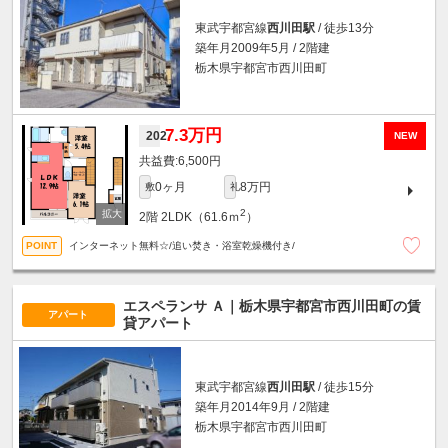
東武宇都宮線
西川田駅
/ 徒歩13分
築年月2009年5月 / 2階建
栃木県宇都宮市西川田町
7.3万円
202
NEW
6,500円
0ヶ月
8万円
敷
礼
2
2階
2LDK（61.6ｍ
）
インターネット無料☆/追い焚き・浴室乾燥機付き/
エスペランサ Ａ｜栃木県宇都宮市西川田町の賃
アパート
貸アパート
東武宇都宮線
西川田駅
/ 徒歩15分
築年月2014年9月 / 2階建
栃木県宇都宮市西川田町