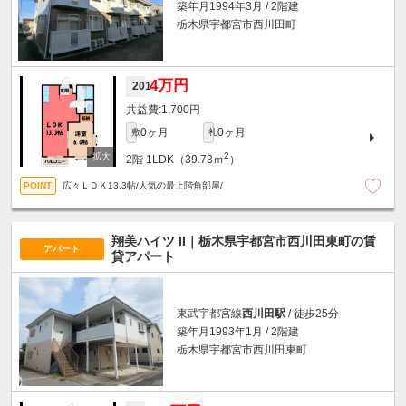
築年月1994年3月 / 2階建
栃木県宇都宮市西川田町
4万円
201
1,700円
0ヶ月
0ヶ月
敷
礼
2
2階
1LDK（39.73ｍ
）
広々ＬＤＫ13.3帖/人気の最上階角部屋/
翔美ハイツ II｜栃木県宇都宮市西川田東町の賃
アパート
貸アパート
東武宇都宮線
西川田駅
/ 徒歩25分
築年月1993年1月 / 2階建
栃木県宇都宮市西川田東町