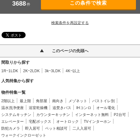
3688
件
検索条件を再設定する
このページの先頭へ
間取りから探す
1R~1LDK
2K~2LDK
3k~3LDK
4K~以上
人気特集から探す
物件特集一覧
2階以上
最上階
角部屋
南向き
メゾネット
バストイレ別
温水洗浄便座
浴室乾燥機
追焚きバス
IHコンロ
オール電化
システムキッチン
カウンターキッチン
インターネット無料
P2台可
エレベーター
宅配ボックス
オートロック
TVインターホン
防犯カメラ
即入居可
ペット相談可
二人入居可
ウォークインクローゼット