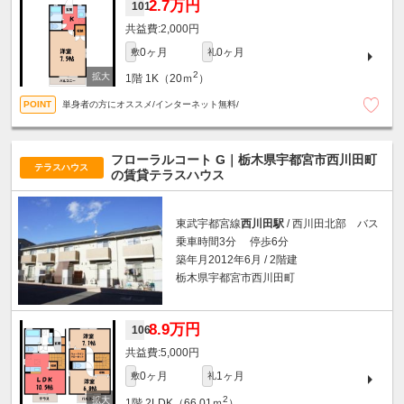
2.7万円
101
2,000円
0ヶ月
0ヶ月
敷
礼
2
1階
1K（20ｍ
）
単身者の方にオススメ/インターネット無料/
フローラルコート G｜栃木県宇都宮市西川田町
テラスハウス
の賃貸テラスハウス
東武宇都宮線
西川田駅
/ 西川田北部 バス
乗車時間3分 停歩6分
築年月2012年6月 / 2階建
栃木県宇都宮市西川田町
8.9万円
106
5,000円
0ヶ月
1ヶ月
敷
礼
2
1階
2LDK（66.01ｍ
）