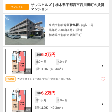
サウスヒルズ｜栃木県宇都宮市西川田町の賃貸
マンション
マンション
東武宇都宮線
江曾島駅
/ 徒歩13分
築年月2004年4月 / 3階建
栃木県宇都宮市西川田町
6.2万円
305
0ヶ月
0ヶ月
敷
礼
2
3階
1LDK（49.3ｍ
）
カメラ付インターホンで安心/全室エアコン付き/
6.2万円
302
0ヶ月
0ヶ月
敷
礼
2
3階
1LDK（49.3ｍ
）