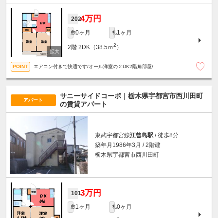
4万円
202
0ヶ月
1ヶ月
敷
礼
2
2階
2DK（38.5ｍ
）
エアコン付きで快適です/オール洋室の２DK2階角部屋/
サニーサイドコーポ｜栃木県宇都宮市西川田町
アパート
の賃貸アパート
東武宇都宮線
江曾島駅
/ 徒歩8分
築年月1986年3月 / 2階建
栃木県宇都宮市西川田町
3万円
101
1ヶ月
0ヶ月
敷
礼