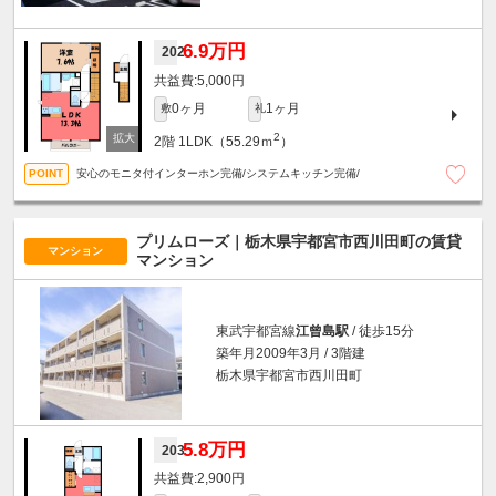
6.9万円
202
5,000円
0ヶ月
1ヶ月
敷
礼
2
2階
1LDK（55.29ｍ
）
安心のモニタ付インターホン完備/システムキッチン完備/
プリムローズ｜栃木県宇都宮市西川田町の賃貸
マンション
マンション
東武宇都宮線
江曾島駅
/ 徒歩15分
築年月2009年3月 / 3階建
栃木県宇都宮市西川田町
5.8万円
203
2,900円