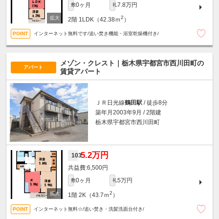
0ヶ月
7.8万円
敷
礼
2
2階
1LDK（42.38ｍ
）
インターネット無料です/追い焚き機能・浴室乾燥機付き/
メゾン・クレスト｜栃木県宇都宮市西川田町の
アパート
賃貸アパート
ＪＲ日光線
鶴田駅
/ 徒歩8分
築年月2003年9月 / 2階建
栃木県宇都宮市西川田町
5.2万円
103
6,500円
0ヶ月
5万円
敷
礼
2
1階
2K（43.7ｍ
）
インターネット無料☆/追い焚き・洗髪洗面台付き/