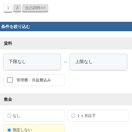
1
2
次の20件>>
条件を絞り込む
賃料
～
管理費・共益費込み
敷金
なし
１ヶ月以下
指定しない