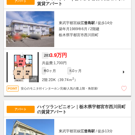
アパート
賃貸アパート
東武宇都宮線
江曾島駅
/ 徒歩14分
築年月1989年6月 / 2階建
栃木県宇都宮市西川田町
3.9万円
203
1,700円
0ヶ月
0ヶ月
敷
礼
2
2階
2DK（39.74ｍ
）
安心のモニタ付インターホン完備/人気の最上階・角部屋/
ハイツランビニオン｜栃木県宇都宮市西川田町
アパート
の賃貸アパート
東武宇都宮線
江曾島駅
/ 徒歩13分