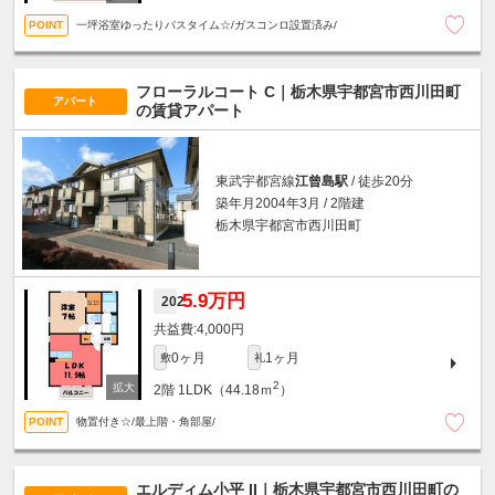
一坪浴室ゆったりバスタイム☆/ガスコンロ設置済み/
フローラルコート C｜栃木県宇都宮市西川田町
アパート
の賃貸アパート
東武宇都宮線
江曾島駅
/ 徒歩20分
築年月2004年3月 / 2階建
栃木県宇都宮市西川田町
5.9万円
202
4,000円
0ヶ月
1ヶ月
敷
礼
2
2階
1LDK（44.18ｍ
）
物置付き☆/最上階・角部屋/
エルディム小平 II｜栃木県宇都宮市西川田町の