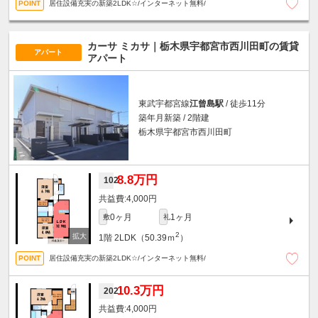
居住設備充実の新築2LDK☆/インターネット無料/
カーサ ミカサ｜栃木県宇都宮市西川田町の賃貸
アパート
アパート
東武宇都宮線
江曾島駅
/ 徒歩11分
築年月新築 / 2階建
栃木県宇都宮市西川田町
8.8万円
102
4,000円
0ヶ月
1ヶ月
敷
礼
2
1階
2LDK（50.39ｍ
）
居住設備充実の新築2LDK☆/インターネット無料/
10.3万円
202
4,000円