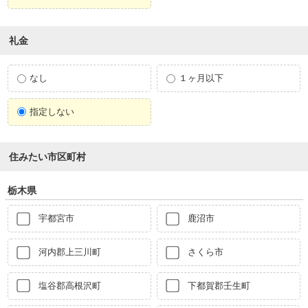
礼金
なし
１ヶ月以下
指定しない
住みたい市区町村
栃木県
宇都宮市
鹿沼市
河内郡上三川町
さくら市
塩谷郡高根沢町
下都賀郡壬生町