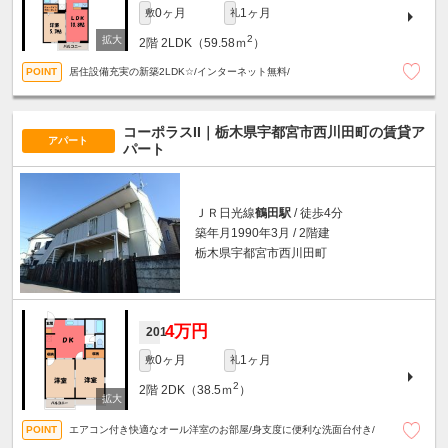
0ヶ月
1ヶ月
敷
礼
2
2階
2LDK（59.58ｍ
）
居住設備充実の新築2LDK☆/インターネット無料/
コーポラスII｜栃木県宇都宮市西川田町の賃貸ア
アパート
パート
ＪＲ日光線
鶴田駅
/ 徒歩4分
築年月1990年3月 / 2階建
栃木県宇都宮市西川田町
4万円
201
0ヶ月
1ヶ月
敷
礼
2
2階
2DK（38.5ｍ
）
エアコン付き快適なオール洋室のお部屋/身支度に便利な洗面台付き/