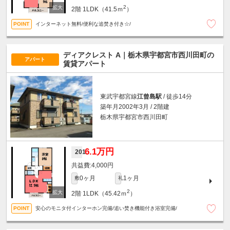
2
2階
1LDK（41.5ｍ
）
インターネット無料/便利な追焚き付き☆/
ディアクレスト A｜栃木県宇都宮市西川田町の
アパート
賃貸アパート
東武宇都宮線
江曾島駅
/ 徒歩14分
築年月2002年3月 / 2階建
栃木県宇都宮市西川田町
6.1万円
201
4,000円
0ヶ月
1ヶ月
敷
礼
2
2階
1LDK（45.42ｍ
）
安心のモニタ付インターホン完備/追い焚き機能付き浴室完備/