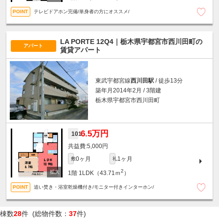
テレビドアホン完備/単身者の方にオススメ/
LA PORTE 12Q4｜栃木県宇都宮市西川田町の
アパート
賃貸アパート
東武宇都宮線
西川田駅
/ 徒歩13分
築年月2014年2月 / 3階建
栃木県宇都宮市西川田町
6.5万円
101
5,000円
0ヶ月
1ヶ月
敷
礼
2
1階
1LDK（43.71ｍ
）
追い焚き・浴室乾燥機付き/モニター付きインターホン/
棟数
28
件 (総物件数：
37
件)