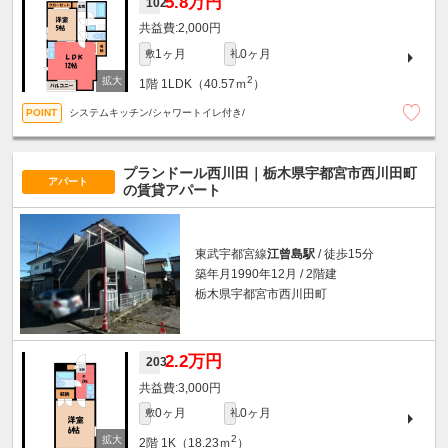
5.8万円
102
2,000円
1ヶ月
0ヶ月
敷
礼
2
1階
1LDK（40.57ｍ
）
システムキッチン/シャワートイレ付き/
プランドール西川田｜栃木県宇都宮市西川田町
アパート
の賃貸アパート
東武宇都宮線
江曾島駅
/ 徒歩15分
築年月1990年12月 / 2階建
栃木県宇都宮市西川田町
2.2万円
203
3,000円
0ヶ月
0ヶ月
敷
礼
2
2階
1K（18.23ｍ
）