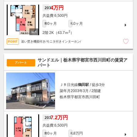
4万円
203
6,500円
0ヶ月
0ヶ月
敷
礼
2
2階
2K（43.7ｍ
）
追い焚き機能付き/モニタ付きインターホン/
サンドエル｜栃木県宇都宮市西川田町の賃貸ア
アパート
パート
ＪＲ日光線
鶴田駅
/ 徒歩3分
築年月2003年3月 / 2階建
栃木県宇都宮市西川田町
7.2万円
203
6,500円
0ヶ月
8万円
敷
礼