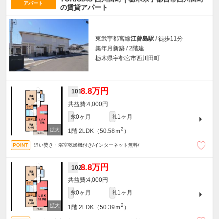
アパート
の賃貸アパート
東武宇都宮線
江曾島駅
/ 徒歩11分
築年月新築 / 2階建
栃木県宇都宮市西川田町
8.8万円
101
4,000円
0ヶ月
1ヶ月
敷
礼
2
1階
2LDK（50.58ｍ
）
追い焚き・浴室乾燥機付き/インターネット無料/
8.8万円
102
4,000円
0ヶ月
1ヶ月
敷
礼
2
1階
2LDK（50.39ｍ
）