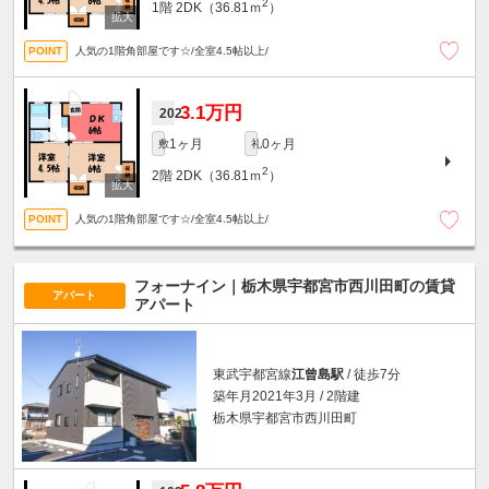
2
1階
2DK（36.81ｍ
）
人気の1階角部屋です☆/全室4.5帖以上/
3.1万円
202
1ヶ月
0ヶ月
敷
礼
2
2階
2DK（36.81ｍ
）
人気の1階角部屋です☆/全室4.5帖以上/
フォーナイン｜栃木県宇都宮市西川田町の賃貸
アパート
アパート
東武宇都宮線
江曾島駅
/ 徒歩7分
築年月2021年3月 / 2階建
栃木県宇都宮市西川田町