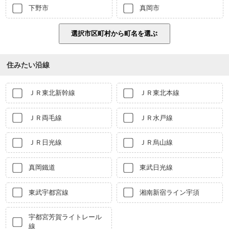
下野市
真岡市
住みたい沿線
ＪＲ東北新幹線
ＪＲ東北本線
ＪＲ両毛線
ＪＲ水戸線
ＪＲ日光線
ＪＲ烏山線
真岡鐵道
東武日光線
東武宇都宮線
湘南新宿ライン宇須
宇都宮芳賀ライトレール
線