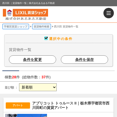
西川田 ｜賃貸物件一覧｜株式会社あるある不動産
宇都宮賃貸ショップ
賃貸物件検索
西川田 賃貸物件一覧
選択中の条件
賃貸物件一覧
条件を変更
条件を保存
棟数
28
件 (総物件数：
37
件)
並び順 ：
アプリコット トゥルース II｜栃木県宇都宮市西
アパート
川田町の賃貸アパート