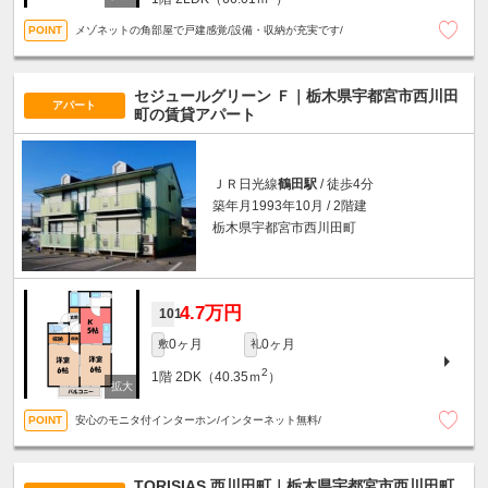
メゾネットの角部屋で戸建感覚/設備・収納が充実です/
セジュールグリーン Ｆ｜栃木県宇都宮市西川田
アパート
町の賃貸アパート
ＪＲ日光線
鶴田駅
/ 徒歩4分
築年月1993年10月 / 2階建
栃木県宇都宮市西川田町
4.7万円
101
0ヶ月
0ヶ月
敷
礼
2
1階
2DK（40.35ｍ
）
安心のモニタ付インターホン/インターネット無料/
TORISIAS 西川田町｜栃木県宇都宮市西川田町