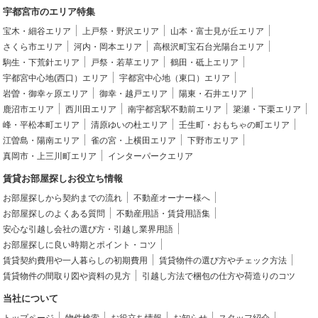
宇都宮市のエリア特集
宝木・細谷エリア
上戸祭・野沢エリア
山本・富士見が丘エリア
さくら市エリア
河内・岡本エリア
高根沢町宝石台光陽台エリア
駒生・下荒針エリア
戸祭・若草エリア
鶴田・砥上エリア
宇都宮中心地(西口）エリア
宇都宮中心地（東口）エリア
岩曽・御幸ヶ原エリア
御幸・越戸エリア
陽東・石井エリア
鹿沼市エリア
西川田エリア
南宇都宮駅不動前エリア
簗瀬・下栗エリア
峰・平松本町エリア
清原ゆいの杜エリア
壬生町・おもちゃの町エリア
江曽島・陽南エリア
雀の宮・上横田エリア
下野市エリア
真岡市・上三川町エリア
インターパークエリア
賃貸お部屋探しお役立ち情報
お部屋探しから契約までの流れ
不動産オーナー様へ
お部屋探しのよくある質問
不動産用語・賃貸用語集
安心な引越し会社の選び方・引越し業界用語
お部屋探しに良い時期とポイント・コツ
賃貸契約費用や一人暮らしの初期費用
賃貸物件の選び方やチェック方法
賃貸物件の間取り図や資料の見方
引越し方法で梱包の仕方や荷造りのコツ
当社について