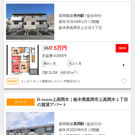
真岡鐵道
寺内駅
/ 徒歩48分
築年月2019年1月 / 2階建
栃木県真岡市上大沼２丁目
7.5万円
202
NEW
4,000円
0ヶ月
1ヶ月
敷
礼
2
2階
2LDK（68.63ｍ
）
インターネット無料/ゆったり一坪風呂付☆/
D-room上高間木｜栃木県真岡市上高間木１丁目
アパート
の賃貸アパート
真岡鐵道
真岡駅
/ 徒歩21分
築年月2023年5月 / 2階建