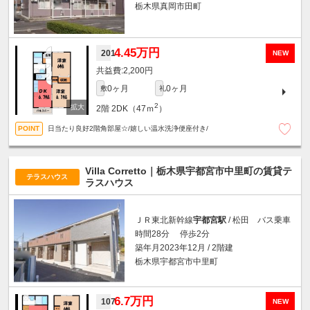
栃木県真岡市田町
4.45万円
201
NEW
2,200円
0ヶ月
0ヶ月
敷
礼
2
2階
2DK（47ｍ
）
日当たり良好2階角部屋☆/嬉しい温水洗浄便座付き/
Villa Corretto｜栃木県宇都宮市中里町の賃貸テ
テラスハウス
ラスハウス
ＪＲ東北新幹線
宇都宮駅
/ 松田 バス乗車
時間28分 停歩2分
築年月2023年12月 / 2階建
栃木県宇都宮市中里町
6.7万円
107
NEW