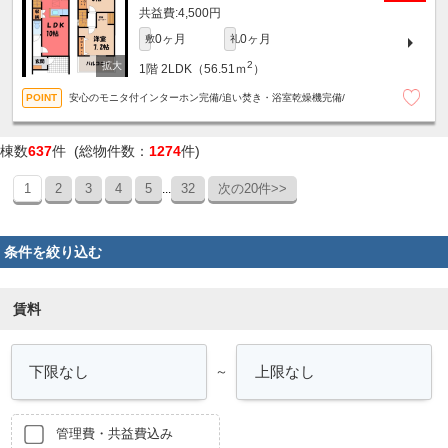
4,500円
0ヶ月
0ヶ月
敷
礼
2
1階
2LDK（56.51ｍ
）
安心のモニタ付インターホン完備/追い焚き・浴室乾燥機完備/
棟数
637
件 (総物件数：
1274
件)
1
2
3
4
5
32
次の20件>>
...
条件を絞り込む
賃料
～
管理費・共益費込み