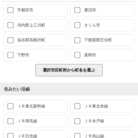
宇都宮市
鹿沼市
河内郡上三川町
さくら市
塩谷郡高根沢町
下都賀郡壬生町
下野市
真岡市
住みたい沿線
ＪＲ東北新幹線
ＪＲ東北本線
ＪＲ両毛線
ＪＲ水戸線
ＪＲ日光線
ＪＲ烏山線