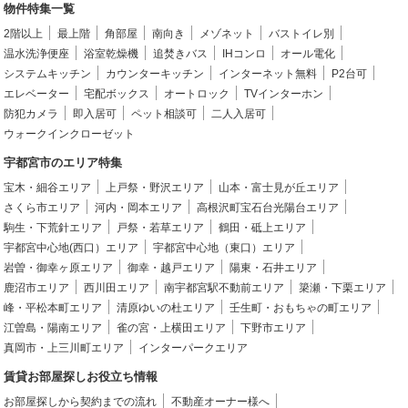
物件特集一覧
2階以上
最上階
角部屋
南向き
メゾネット
バストイレ別
温水洗浄便座
浴室乾燥機
追焚きバス
IHコンロ
オール電化
システムキッチン
カウンターキッチン
インターネット無料
P2台可
エレベーター
宅配ボックス
オートロック
TVインターホン
防犯カメラ
即入居可
ペット相談可
二人入居可
ウォークインクローゼット
宇都宮市のエリア特集
宝木・細谷エリア
上戸祭・野沢エリア
山本・富士見が丘エリア
さくら市エリア
河内・岡本エリア
高根沢町宝石台光陽台エリア
駒生・下荒針エリア
戸祭・若草エリア
鶴田・砥上エリア
宇都宮中心地(西口）エリア
宇都宮中心地（東口）エリア
岩曽・御幸ヶ原エリア
御幸・越戸エリア
陽東・石井エリア
鹿沼市エリア
西川田エリア
南宇都宮駅不動前エリア
簗瀬・下栗エリア
峰・平松本町エリア
清原ゆいの杜エリア
壬生町・おもちゃの町エリア
江曽島・陽南エリア
雀の宮・上横田エリア
下野市エリア
真岡市・上三川町エリア
インターパークエリア
賃貸お部屋探しお役立ち情報
お部屋探しから契約までの流れ
不動産オーナー様へ