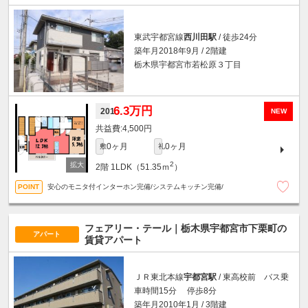
東武宇都宮線
西川田駅
/ 徒歩24分
築年月2018年9月 / 2階建
栃木県宇都宮市若松原３丁目
6.3万円
201
NEW
4,500円
0ヶ月
0ヶ月
敷
礼
2
2階
1LDK（51.35ｍ
）
安心のモニタ付インターホン完備/システムキッチン完備/
フェアリー・テール｜栃木県宇都宮市下栗町の
アパート
賃貸アパート
ＪＲ東北本線
宇都宮駅
/ 東高校前 バス乗
車時間15分 停歩8分
築年月2010年1月 / 3階建