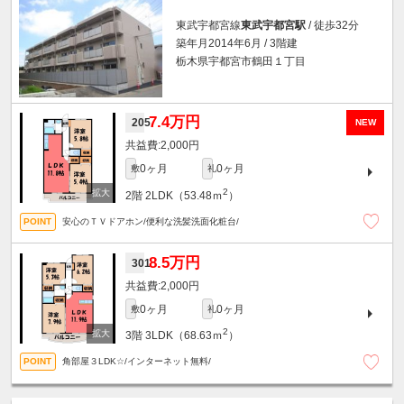
東武宇都宮線
東武宇都宮駅
/ 徒歩32分
築年月2014年6月 / 3階建
栃木県宇都宮市鶴田１丁目
7.4万円
205
NEW
2,000円
0ヶ月
0ヶ月
敷
礼
2
2階
2LDK（53.48ｍ
）
安心のＴＶドアホン/便利な洗髪洗面化粧台/
8.5万円
301
2,000円
0ヶ月
0ヶ月
敷
礼
2
3階
3LDK（68.63ｍ
）
角部屋３LDK☆/インターネット無料/