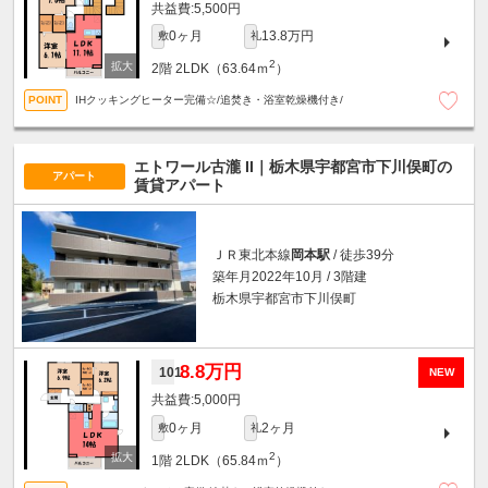
5,500円
0ヶ月
13.8万円
敷
礼
2
2階
2LDK（63.64ｍ
）
IHクッキングヒーター完備☆/追焚き・浴室乾燥機付き/
エトワール古瀧 II｜栃木県宇都宮市下川俣町の
アパート
賃貸アパート
ＪＲ東北本線
岡本駅
/ 徒歩39分
築年月2022年10月 / 3階建
栃木県宇都宮市下川俣町
8.8万円
101
NEW
5,000円
0ヶ月
2ヶ月
敷
礼
2
1階
2LDK（65.84ｍ
）