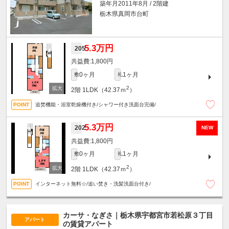
築年月2011年8月 / 2階建
栃木県真岡市台町
5.3万円
205
1,800円
0ヶ月
1ヶ月
敷
礼
2
2階
1LDK（42.37ｍ
）
追焚機能・浴室乾燥機付き/シャワー付き洗面台完備/
5.3万円
202
NEW
1,800円
0ヶ月
1ヶ月
敷
礼
2
2階
1LDK（42.37ｍ
）
インターネット無料☆/追い焚き・洗髪洗面台付き/
カーサ・なぎさ｜栃木県宇都宮市若松原３丁目
アパート
の賃貸アパート