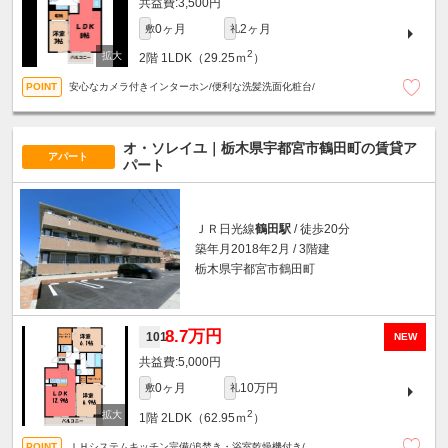
3,500円
0ヶ月
2ヶ月
敷
礼
2
2階
1LDK（29.25ｍ
）
安心なカメラ付きインターホン/便利な洗髪洗面化粧台/
オ・ソレイユ｜栃木県宇都宮市鶴田町の賃貸ア
アパート
パート
ＪＲ日光線
鶴田駅
/ 徒歩20分
築年月2018年2月 / 3階建
栃木県宇都宮市鶴田町
8.7万円
101
NEW
5,000円
0ヶ月
10万円
敷
礼
2
1階
2LDK（62.95ｍ
）
ＩＨシステムキッチン完備/追焚き・浴室乾燥機付き/