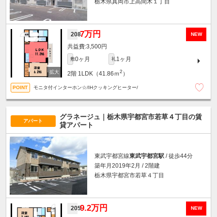
栃木県真岡市上高間木１丁目
7万円
208
NEW
3,500円
0ヶ月
1ヶ月
敷
礼
2
2階
1LDK（41.86ｍ
）
モニタ付インターホン☆/IHクッキングヒーター/
グラネージュ｜栃木県宇都宮市若草４丁目の賃
アパート
貸アパート
東武宇都宮線
東武宇都宮駅
/ 徒歩44分
築年月2019年2月 / 2階建
栃木県宇都宮市若草４丁目
9.2万円
205
NEW