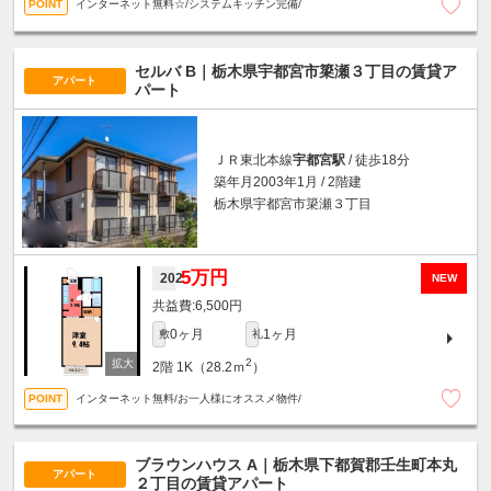
インターネット無料☆/システムキッチン完備/
セルバ B｜栃木県宇都宮市簗瀬３丁目の賃貸ア
アパート
パート
ＪＲ東北本線
宇都宮駅
/ 徒歩18分
築年月2003年1月 / 2階建
栃木県宇都宮市簗瀬３丁目
5万円
202
NEW
6,500円
0ヶ月
1ヶ月
敷
礼
2
2階
1K（28.2ｍ
）
インターネット無料/お一人様にオススメ物件/
ブラウンハウス A｜栃木県下都賀郡壬生町本丸
アパート
２丁目の賃貸アパート