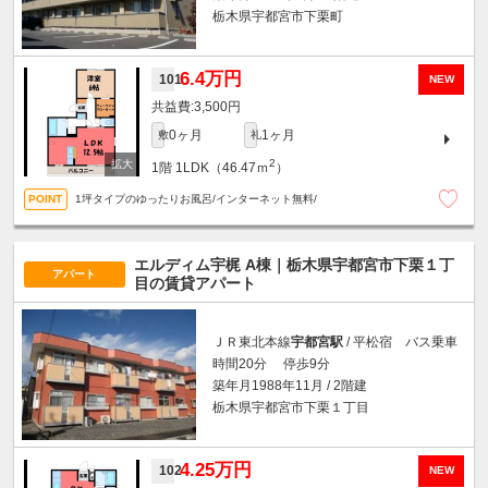
栃木県宇都宮市下栗町
6.4万円
101
NEW
3,500円
0ヶ月
1ヶ月
敷
礼
2
1階
1LDK（46.47ｍ
）
1坪タイプのゆったりお風呂/インターネット無料/
エルディム宇梶 A棟｜栃木県宇都宮市下栗１丁
アパート
目の賃貸アパート
ＪＲ東北本線
宇都宮駅
/ 平松宿 バス乗車
時間20分 停歩9分
築年月1988年11月 / 2階建
栃木県宇都宮市下栗１丁目
4.25万円
102
NEW