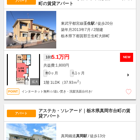
アパート
町の賃貸アパート
東武宇都宮線
壬生駅
/ 徒歩20分
築年月2013年7月 / 2階建
栃木県下都賀郡壬生町大師町
5.1万円
101
NEW
1,800円
0ヶ月
1ヶ月
敷
礼
2
1階
1LDK（37.93ｍ
）
インターネット無料☆/追い焚き・洗髪洗面台付き/
アステカ・ソレアード｜栃木県真岡市台町の賃
アパート
貸アパート
真岡鐵道
真岡駅
/ 徒歩13分