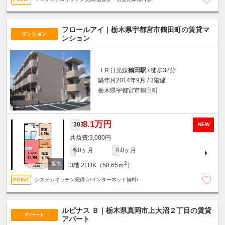
フロールアイ｜栃木県宇都宮市鶴田町の賃貸マ
マンション
ンション
ＪＲ日光線
鶴田駅
/ 徒歩32分
築年月2014年9月 / 3階建
栃木県宇都宮市鶴田町
8.1万円
303
NEW
3,000円
0ヶ月
0ヶ月
敷
礼
2
3階
2LDK（58.65ｍ
）
システムキッチン完備☆/インターネット無料/
ルピナス Ｂ｜栃木県真岡市上大沼２丁目の賃貸
アパート
アパート