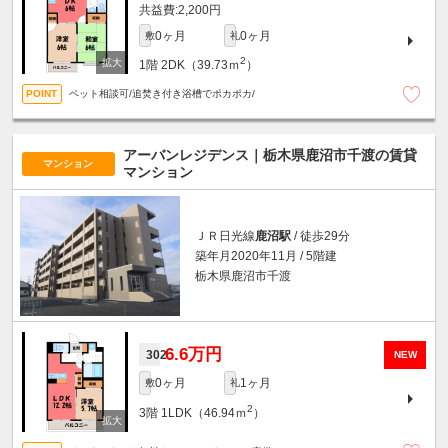
2,200円
0ヶ月
0ヶ月
敷
礼
2
1階
2DK（39.73ｍ
）
ペット相談可/追焚き付き浴槽でポカポカ/
アーバンレジデンス｜栃木県鹿沼市千渡の賃貸
マンション
マンション
ＪＲ日光線
鹿沼駅
/ 徒歩29分
築年月2020年11月 / 5階建
栃木県鹿沼市千渡
6.6万円
302
NEW
0ヶ月
1ヶ月
敷
礼
2
3階
1LDK（46.94ｍ
）