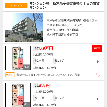
マンション桜｜栃木県宇都宮市桜５丁目の賃貸
マンション
マンション
東武宇都宮線
東武宇都宮駅
/ 桜通十文字
バス乗車時間20分 停歩2分
築年月1989年9月 / 4階建
栃木県宇都宮市桜５丁目
6.9万円
102
NEW
5,000円
1ヶ月
1ヶ月
敷
礼
2
1階
3DK（60ｍ
）
安心のモニタ付インターホン/嬉しいシステムキッチン完備/
7万円
202
5,000円
1ヶ月
1ヶ月
敷
礼
2
2階
3DK（60ｍ
）