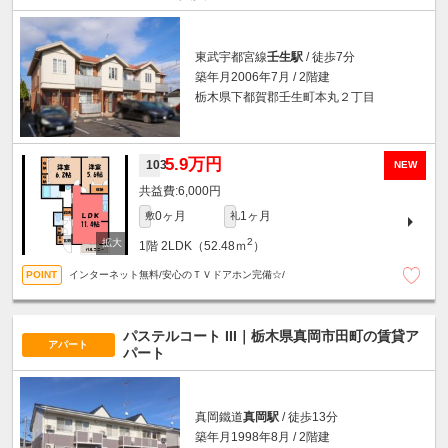
東武宇都宮線
壬生駅
/ 徒歩7分
築年月2006年7月 / 2階建
栃木県下都賀郡壬生町本丸２丁目
5.9万円
103
NEW
6,000円
0ヶ月
1ヶ月
敷
礼
2
1階
2LDK（52.48ｍ
）
インターネット無料/安心のＴＶドアホン完備☆/
パステルコート III｜栃木県真岡市田町の賃貸ア
アパート
パート
真岡鐵道
真岡駅
/ 徒歩13分
築年月1998年8月 / 2階建