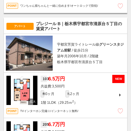
ワンちゃん猫ちゃんと一緒に住めます/オートロックで防犯/
プレジール B｜栃木県宇都宮市清原台５丁目の
アパート
賃貸アパート
宇都宮芳賀ライトレール線
グリーンスタジ
アム前駅
/ 徒歩21分
築年月2006年10月 / 2階建
栃木県宇都宮市清原台５丁目
6.5万円
103
NEW
3,500円
0ヶ月
2ヶ月
敷
礼
2
1階
1LDK（29.25ｍ
）
TVインターホン完備☆/インターネット無料/
6.7万円
205