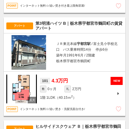
インターネット無料☆/追い焚き付き最上階角部屋/
第3明清ハイツ B｜栃木県宇都宮市鶴田町の賃貸
アパート
アパート
ＪＲ東北本線
宇都宮駅
/ 富士見小学校北
口 バス乗車時間14分 停歩6分
築年月1991年6月 / 2階建
栃木県宇都宮市鶴田町
4.3万円
101
NEW
0ヶ月
2万円
敷
礼
2
1階
1LDK（40.15ｍ
）
インターネット無料☆/追い焚き・洗髪洗面台付き/
ヒルサイドスクウェア Ｂ｜栃木県宇都宮市鶴田
アパート