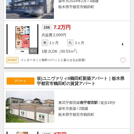
築年月2024年2月 / 3階建
栃木県宇都宮市鶴田町
7.2万円
106
2,000円
1ヶ月
1ヶ月
敷
礼
2
1階
2LDK（50.53ｍ
）
インターネット無料☆/ペットと暮らせるお部屋/
仮)ユニヴァリィII鶴田町新築アパート｜栃木県
アパート
宇都宮市鶴田町の賃貸アパート
東武宇都宮線
南宇都宮駅
/ 徒歩18分
築年月新築 / 2階建
栃木県宇都宮市鶴田町