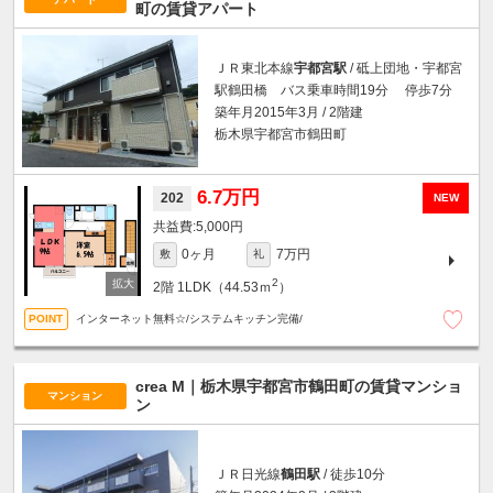
町の賃貸アパート
ＪＲ東北本線
宇都宮駅
/ 砥上団地・宇都宮
駅鶴田橋 バス乗車時間19分 停歩7分
築年月2015年3月 / 2階建
栃木県宇都宮市鶴田町
6.7万円
202
NEW
5,000円
0ヶ月
7万円
敷
礼
2
2階
1LDK（44.53ｍ
）
インターネット無料☆/システムキッチン完備/
crea M｜栃木県宇都宮市鶴田町の賃貸マンショ
マンション
ン
ＪＲ日光線
鶴田駅
/ 徒歩10分