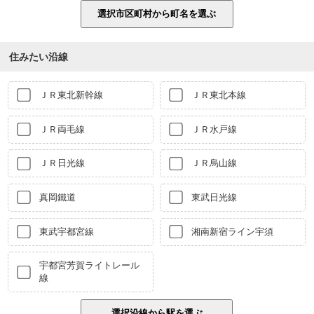
住みたい沿線
ＪＲ東北新幹線
ＪＲ東北本線
ＪＲ両毛線
ＪＲ水戸線
ＪＲ日光線
ＪＲ烏山線
真岡鐵道
東武日光線
東武宇都宮線
湘南新宿ライン宇須
宇都宮芳賀ライトレール
線