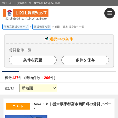
鶴田・砥上 ｜賃貸物件一覧｜株式会社あるある不動産
宇都宮賃貸ショップ
賃貸物件検索
鶴田・砥上 賃貸物件一覧
選択中の条件
賃貸物件一覧
条件を変更
条件を保存
棟数
137
件 (総物件数：
206
件)
並び順 ：
Reve・ｋ｜栃木県宇都宮市鶴田町の賃貸アパー
アパート
ト