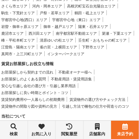
さくら市エリア
河内・岡本エリア
高根沢町宝石台光陽台エリア
駒生・下荒針エリア
戸祭・若草エリア
鶴田・砥上エリア
宇都宮中心地(西口）エリア
宇都宮中心地（東口）エリア
岩曽・御幸ヶ原エリア
御幸・越戸エリア
陽東・石井エリア
鹿沼市エリア
西川田エリア
南宇都宮駅不動前エリア
簗瀬・下栗エリア
峰・平松本町エリア
清原ゆいの杜エリア
壬生町・おもちゃの町エリア
江曽島・陽南エリア
雀の宮・上横田エリア
下野市エリア
真岡市・上三川町エリア
インターパークエリア
賃貸お部屋探しお役立ち情報
お部屋探しから契約までの流れ
不動産オーナー様へ
お部屋探しのよくある質問
不動産用語・賃貸用語集
安心な引越し会社の選び方・引越し業界用語
お部屋探しに良い時期とポイント・コツ
賃貸契約費用や一人暮らしの初期費用
賃貸物件の選び方やチェック方法
賃貸物件の間取り図や資料の見方
引越し方法で梱包の仕方や荷造りのコツ
当社について
トップページ
物件検索
お役立ち情報
お知らせ
スタッフ紹介
お客様の声
採用情報
会社概要
賃貸物件紹介ブログ
来店予約
検索
お気に入り
閲覧履歴
店舗案内
来店予約
プライバシーポリシー
勧誘方針