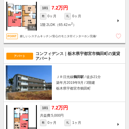
7.2万円
101
0ヶ月
0ヶ月
敷
礼
2
1階
2LDK（65.42ｍ
）
嬉しいシステムキッチン/安心のモニタ付インターホン完備/
コンフィデンス｜栃木県宇都宮市鶴田町の賃貸
アパート
アパート
ＪＲ日光線
鶴田駅
/ 徒歩21分
築年月2019年9月 / 3階建
栃木県宇都宮市鶴田町
7.2万円
101
5,000円
0ヶ月
1ヶ月
敷
礼