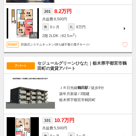
8.2万円
201
6,500円
0ヶ月
8万円
敷
礼
2
2階
2LDK（62.5ｍ
）
対面式システムキッチン/持ち鍵不要の電子キー☆/
セジュールグリーンひなた｜栃木県宇都宮市鶴
アパート
田町の賃貸アパート
ＪＲ日光線
鶴田駅
/ 徒歩9分
築年月新築 / 3階建
栃木県宇都宮市鶴田町
10.7万円
101
5,500円
敷
礼