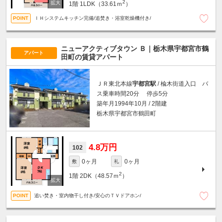
2
1階
1LDK（33.61ｍ
）
ＩＨシステムキッチン完備/追焚き・浴室乾燥機付き/
ニューアクティブタウン Ｂ｜栃木県宇都宮市鶴
アパート
田町の賃貸アパート
ＪＲ東北本線
宇都宮駅
/ 楡木街道入口 バ
ス乗車時間20分 停歩5分
築年月1994年10月 / 2階建
栃木県宇都宮市鶴田町
4.8万円
102
0ヶ月
0ヶ月
敷
礼
2
1階
2DK（48.57ｍ
）
追い焚き・室内物干し付き/安心のＴＶドアホン/