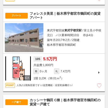
フォレスタ美里｜栃木県宇都宮市鶴田町の賃貸
アパート
アパート
東武宇都宮線
東武宇都宮駅
/ 富士見小学校
北口 バス乗車時間10分 停歩4分
築年月2017年2月 / 2階建
栃木県宇都宮市鶴田町
5.5万円
105
1,800円
0ヶ月
7.4万円
敷
礼
2
1階
1LDK（38.01ｍ
）
人気の1階角部屋です☆/追焚機能・浴室乾燥機付☆/
カッシーヤ鶴田 C棟｜栃木県宇都宮市鶴田町の
一戸建て
賃貸一戸建て