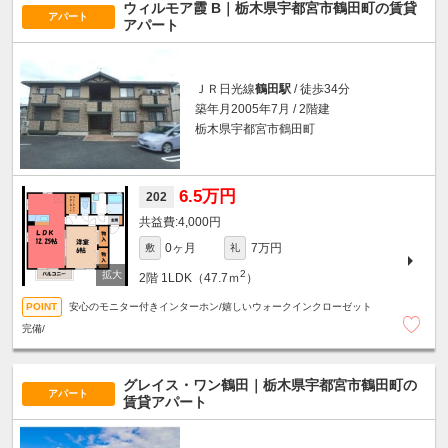
ウィルモア霞 B｜栃木県宇都宮市鶴田町の賃貸
アパート
アパート
ＪＲ日光線
鶴田駅
/ 徒歩34分
築年月2005年7月 / 2階建
栃木県宇都宮市鶴田町
6.5万円
202
4,000円
0ヶ月
7万円
敷
礼
2
2階
1LDK（47.7ｍ
）
安心のモニター付きインターホン/嬉しいウォークインクローゼット
完備/
グレイス・ワン鶴田｜栃木県宇都宮市鶴田町の
アパート
賃貸アパート