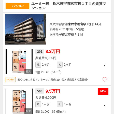
ユーミー桜｜栃木県宇都宮市桜１丁目の賃貸マ
マンション
ンション
東武宇都宮線
東武宇都宮駅
/ 徒歩14分
築年月2021年3月 / 5階建
栃木県宇都宮市桜１丁目
8.3万円
201
5,000円
1ヶ月
1ヶ月
敷
礼
2
2階
2LDK（54ｍ
）
安心のモニタ付インターホン完備/追い焚き機能付き浴室完備/
9.5万円
503
NEW
6,000円
1ヶ月
1ヶ月
敷
礼
2
5階
3LDK（65.65ｍ
）