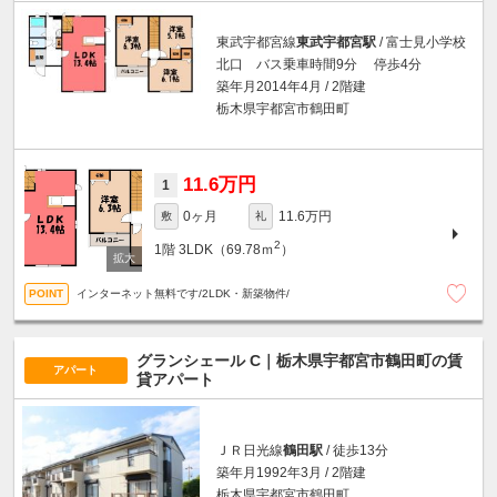
東武宇都宮線
東武宇都宮駅
/ 富士見小学校
北口 バス乗車時間9分 停歩4分
築年月2014年4月 / 2階建
栃木県宇都宮市鶴田町
11.6万円
1
0ヶ月
11.6万円
敷
礼
2
1階
3LDK（69.78ｍ
）
インターネット無料です/2LDK・新築物件/
グランシェール C｜栃木県宇都宮市鶴田町の賃
アパート
貸アパート
ＪＲ日光線
鶴田駅
/ 徒歩13分
築年月1992年3月 / 2階建
栃木県宇都宮市鶴田町