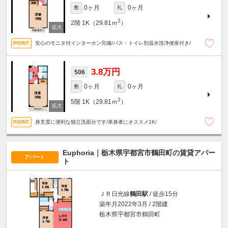
0ヶ月
0ヶ月
敷
礼
2
2階
1K（29.81ｍ
）
安心のモニタ付インターホン完備/バス・トイレ別温水洗浄便座付き/
3.8万円
506
0ヶ月
0ヶ月
敷
礼
2
5階
1K（29.81ｍ
）
身支度に便利な独立洗面台です/単身者にオススメ1K/
Euphoria｜栃木県宇都宮市鶴田町の賃貸アパー
アパート
ト
ＪＲ日光線
鶴田駅
/ 徒歩15分
築年月2022年3月 / 2階建
栃木県宇都宮市鶴田町