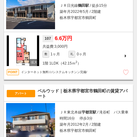
ＪＲ日光線
鶴田駅
/ 徒歩15分
築年月2022年5月 / 2階建
栃木県宇都宮市鶴田町
6.6万円
107
3,000円
1ヶ月
0ヶ月
敷
礼
2
1階
1LDK（42.15ｍ
）
インターネット無料☆/システムキッチンン完備/
ベルウッド｜栃木県宇都宮市鶴田町の賃貸アパ
アパート
ート
ＪＲ東北本線
宇都宮駅
/ 滝谷町 バス乗車
時間16分 停歩3分
築年月2012年2月 / 2階建
栃木県宇都宮市鶴田町