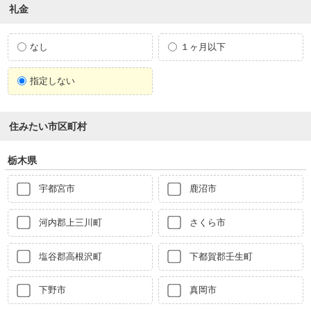
礼金
なし
１ヶ月以下
指定しない
住みたい市区町村
栃木県
宇都宮市
鹿沼市
河内郡上三川町
さくら市
塩谷郡高根沢町
下都賀郡壬生町
下野市
真岡市