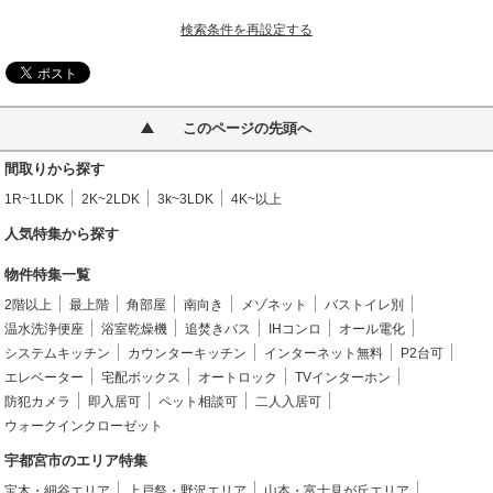
検索条件を再設定する
このページの先頭へ
間取りから探す
1R~1LDK
2K~2LDK
3k~3LDK
4K~以上
人気特集から探す
物件特集一覧
2階以上
最上階
角部屋
南向き
メゾネット
バストイレ別
温水洗浄便座
浴室乾燥機
追焚きバス
IHコンロ
オール電化
システムキッチン
カウンターキッチン
インターネット無料
P2台可
エレベーター
宅配ボックス
オートロック
TVインターホン
防犯カメラ
即入居可
ペット相談可
二人入居可
ウォークインクローゼット
宇都宮市のエリア特集
宝木・細谷エリア
上戸祭・野沢エリア
山本・富士見が丘エリア