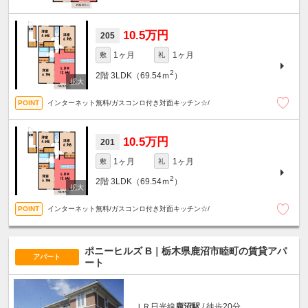
10.5万円
205
1ヶ月
1ヶ月
敷
礼
2
2階
3LDK（69.54ｍ
）
インターネット無料/ガスコンロ付き対面キッチン☆/
10.5万円
201
1ヶ月
1ヶ月
敷
礼
2
2階
3LDK（69.54ｍ
）
インターネット無料/ガスコンロ付き対面キッチン☆/
ポニーヒルズ B｜栃木県鹿沼市睦町の賃貸アパ
アパート
ート
ＪＲ日光線
鹿沼駅
/ 徒歩20分