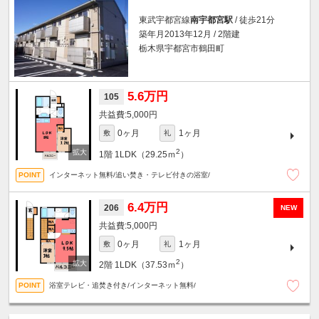
東武宇都宮線
南宇都宮駅
/ 徒歩21分
築年月2013年12月 / 2階建
栃木県宇都宮市鶴田町
5.6万円
105
5,000円
0ヶ月
1ヶ月
敷
礼
2
1階
1LDK（29.25ｍ
）
インターネット無料/追い焚き・テレビ付きの浴室/
6.4万円
206
NEW
5,000円
0ヶ月
1ヶ月
敷
礼
2
2階
1LDK（37.53ｍ
）
浴室テレビ・追焚き付き/インターネット無料/