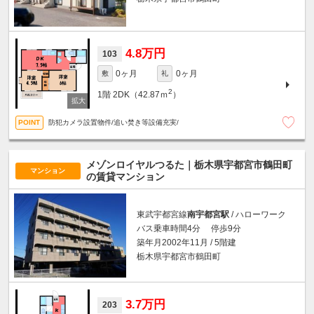
4.8万円
103
0ヶ月
0ヶ月
敷
礼
2
1階
2DK（42.87ｍ
）
防犯カメラ設置物件/追い焚き等設備充実/
メゾンロイヤルつるた｜栃木県宇都宮市鶴田町
マンション
の賃貸マンション
東武宇都宮線
南宇都宮駅
/ ハローワーク
バス乗車時間4分 停歩9分
築年月2002年11月 / 5階建
栃木県宇都宮市鶴田町
3.7万円
203