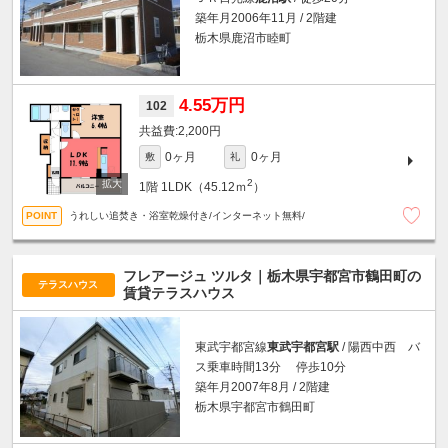
築年月2006年11月 / 2階建
栃木県鹿沼市睦町
4.55万円
102
2,200円
0ヶ月
0ヶ月
敷
礼
2
1階
1LDK（45.12ｍ
）
うれしい追焚き・浴室乾燥付き/インターネット無料/
フレアージュ ツルタ｜栃木県宇都宮市鶴田町の
テラスハウス
賃貸テラスハウス
東武宇都宮線
東武宇都宮駅
/ 陽西中西 バ
ス乗車時間13分 停歩10分
築年月2007年8月 / 2階建
栃木県宇都宮市鶴田町