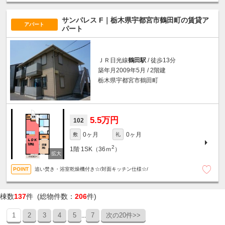
サンパレス F｜栃木県宇都宮市鶴田町の賃貸ア
アパート
パート
ＪＲ日光線
鶴田駅
/ 徒歩13分
築年月2009年5月 / 2階建
栃木県宇都宮市鶴田町
5.5万円
102
0ヶ月
0ヶ月
敷
礼
2
1階
1SK（36ｍ
）
追い焚き・浴室乾燥機付き☆/対面キッチン仕様☆/
棟数
137
件 (総物件数：
206
件)
1
2
3
4
5
7
次の20件>>
...