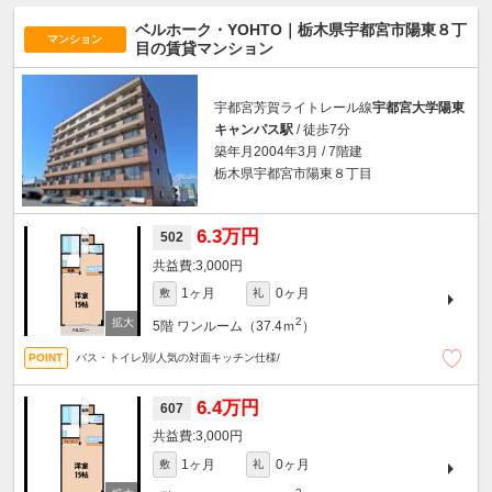
ベルホーク・YOHTO｜栃木県宇都宮市陽東８丁
マンション
目の賃貸マンション
宇都宮芳賀ライトレール線
宇都宮大学陽東
キャンパス駅
/ 徒歩7分
築年月2004年3月 / 7階建
栃木県宇都宮市陽東８丁目
6.3万円
502
3,000円
1ヶ月
0ヶ月
敷
礼
2
5階
ワンルーム（37.4ｍ
）
バス・トイレ別/人気の対面キッチン仕様/
6.4万円
607
3,000円
1ヶ月
0ヶ月
敷
礼