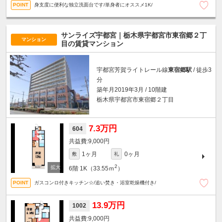
身支度に便利な独立洗面台です/単身者にオススメ1K/
サンライズ宇都宮｜栃木県宇都宮市東宿郷２丁
マンション
目の賃貸マンション
宇都宮芳賀ライトレール線
東宿郷駅
/ 徒歩3
分
築年月2019年3月 / 10階建
栃木県宇都宮市東宿郷２丁目
7.3万円
604
9,000円
1ヶ月
0ヶ月
敷
礼
2
6階
1K（33.55ｍ
）
ガスコンロ付きキッチン☆/追い焚き・浴室乾燥機付き/
13.9万円
1002
9,000円