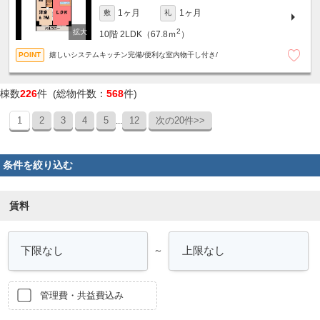
1ヶ月
1ヶ月
敷
礼
2
10階
2LDK（67.8ｍ
）
嬉しいシステムキッチン完備/便利な室内物干し付き/
棟数
226
件 (総物件数：
568
件)
1
2
3
4
5
12
次の20件>>
...
条件を絞り込む
賃料
～
管理費・共益費込み