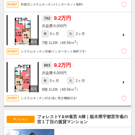
対面式システムキッチン/インターネット無料/
9.2万円
702
6,000円
0ヶ月
2ヶ月
敷
礼
2
7階
1LDK（48.56ｍ
）
システムキッチン完備/インターネット無料です/
9.2万円
803
6,000円
0ヶ月
2ヶ月
敷
礼
2
8階
1LDK（48.56ｍ
）
システムキッチン付き/追い焚き機能付き/
フォレストY＆M雀宮 A棟｜栃木県宇都宮市雀の
マンション
宮１丁目の賃貸マンション