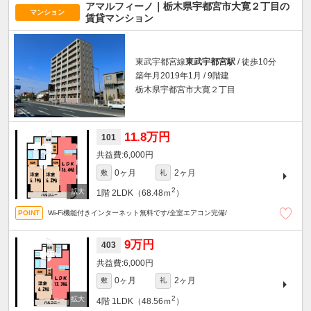
アマルフィーノ｜栃木県宇都宮市大寛２丁目の
マンション
賃貸マンション
東武宇都宮線
東武宇都宮駅
/ 徒歩10分
築年月2019年1月 / 9階建
栃木県宇都宮市大寛２丁目
11.8万円
101
6,000円
0ヶ月
2ヶ月
敷
礼
2
1階
2LDK（68.48ｍ
）
Wi-Fi機能付きインターネット無料です/全室エアコン完備/
9万円
403
6,000円
0ヶ月
2ヶ月
敷
礼
2
4階
1LDK（48.56ｍ
）