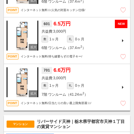
2
6階
ワンルーム（37.4ｍ
）
インターネット無料☆/人気の対面キッチン仕様/
6.5万円
601
NEW
3,000円
1ヶ月
0ヶ月
敷
礼
2
6階
ワンルーム（37.4ｍ
）
インターネット無料/持ち鍵要らずの電子キー/
6.6万円
701
3,000円
1ヶ月
0ヶ月
敷
礼
2
7階
ワンルーム（41.24ｍ
）
インターネット無料/日当たりの良い最上階角部屋☆/
リバーサイド天神｜栃木県宇都宮市天神１丁目
マンション
の賃貸マンション