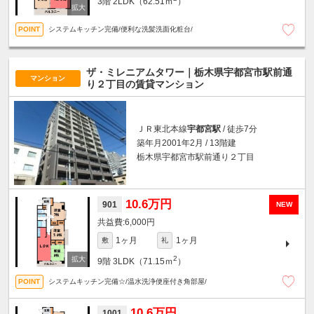
3階
2LDK（62.51ｍ
）
システムキッチン完備/便利な洗髪洗面化粧台/
ザ・ミレニアムタワー｜栃木県宇都宮市駅前通
マンション
り２丁目の賃貸マンション
ＪＲ東北本線
宇都宮駅
/ 徒歩7分
築年月2001年2月 / 13階建
栃木県宇都宮市駅前通り２丁目
10.6万円
901
NEW
6,000円
1ヶ月
1ヶ月
敷
礼
2
9階
3LDK（71.15ｍ
）
システムキッチン完備☆/温水洗浄便座付き角部屋/
10.6万円
1001