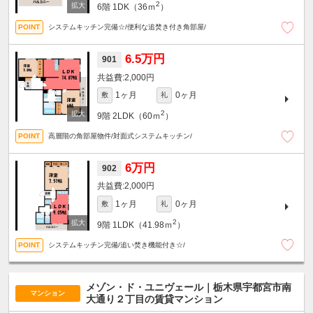
2
6階
1DK（36ｍ
）
システムキッチン完備☆/便利な追焚き付き角部屋/
6.5万円
901
2,000円
1ヶ月
0ヶ月
敷
礼
2
9階
2LDK（60ｍ
）
高層階の角部屋物件/対面式システムキッチン/
6万円
902
2,000円
1ヶ月
0ヶ月
敷
礼
2
9階
1LDK（41.98ｍ
）
システムキッチン完備/追い焚き機能付き☆/
メゾン・ド・ユニヴェール｜栃木県宇都宮市南
マンション
大通り２丁目の賃貸マンション