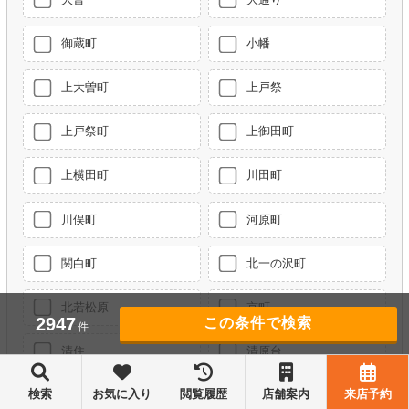
御蔵町
小幡
上大曽町
上戸祭
上戸祭町
上御田町
上横田町
川田町
川俣町
河原町
関白町
北一の沢町
北若松原
京町
2947
件
清住
清原台
検索
お気に入り
閲覧履歴
店舗案内
来店予約
越戸
越戸町