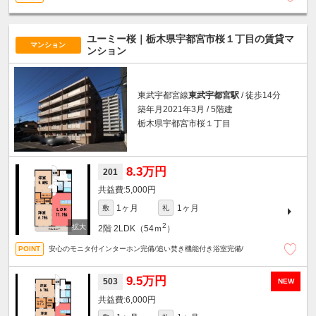
ユーミー桜｜栃木県宇都宮市桜１丁目の賃貸マ
マンション
ンション
東武宇都宮線
東武宇都宮駅
/ 徒歩14分
築年月2021年3月 / 5階建
栃木県宇都宮市桜１丁目
8.3万円
201
5,000円
1ヶ月
1ヶ月
敷
礼
2
2階
2LDK（54ｍ
）
安心のモニタ付インターホン完備/追い焚き機能付き浴室完備/
9.5万円
503
NEW
6,000円