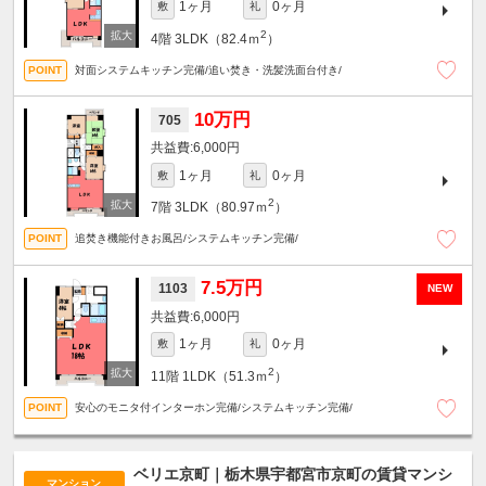
1ヶ月
0ヶ月
敷
礼
2
4階
3LDK（82.4ｍ
）
対面システムキッチン完備/追い焚き・洗髪洗面台付き/
10万円
705
6,000円
1ヶ月
0ヶ月
敷
礼
2
7階
3LDK（80.97ｍ
）
追焚き機能付きお風呂/システムキッチン完備/
7.5万円
1103
NEW
6,000円
1ヶ月
0ヶ月
敷
礼
2
11階
1LDK（51.3ｍ
）
安心のモニタ付インターホン完備/システムキッチン完備/
ベリエ京町｜栃木県宇都宮市京町の賃貸マンシ
マンション