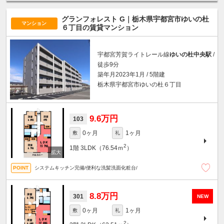
グランフォレスト G｜栃木県宇都宮市ゆいの杜
マンション
６丁目の賃貸マンション
宇都宮芳賀ライトレール線
ゆいの杜中央駅
/
徒歩9分
築年月2023年1月 / 5階建
栃木県宇都宮市ゆいの杜６丁目
9.6万円
103
0ヶ月
1ヶ月
敷
礼
2
1階
3LDK（76.54ｍ
）
システムキッチン完備/便利な洗髪洗面化粧台/
8.8万円
301
NEW
0ヶ月
1ヶ月
敷
礼
2