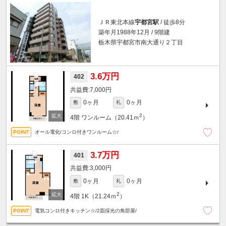
ＪＲ東北本線
宇都宮駅
/ 徒歩8分
築年月1988年12月 / 9階建
栃木県宇都宮市南大通り２丁目
3.6万円
402
7,000円
0ヶ月
0ヶ月
敷
礼
2
4階
ワンルーム（20.41ｍ
）
オール電化/コンロ付きワンルーム☆/
3.7万円
401
3,000円
0ヶ月
0ヶ月
敷
礼
2
4階
1K（21.24ｍ
）
電気コンロ付きキッチン☆/2面採光の角部屋/