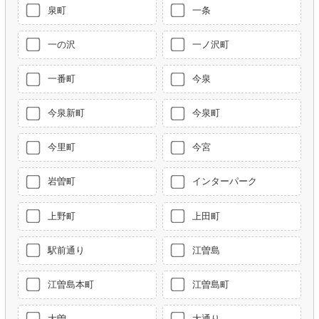
泉町
一条
一の沢
一ノ沢町
一番町
今泉
今泉新町
今泉町
今里町
今宮
岩曽町
インターパーク
上野町
上田町
駅前通り
江曽島
江曽島本町
江曽島町
大曽
大通り