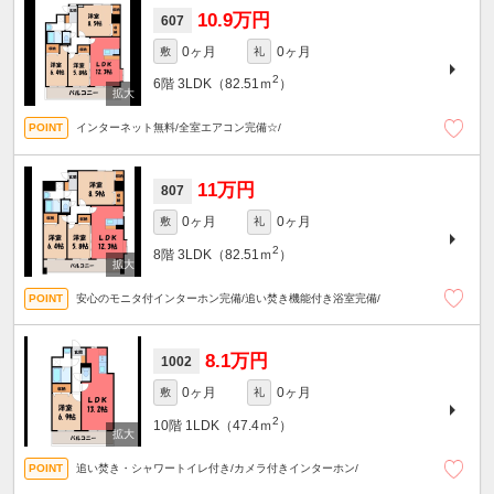
10.9万円
607
0ヶ月
0ヶ月
敷
礼
2
6階
3LDK（82.51ｍ
）
インターネット無料/全室エアコン完備☆/
11万円
807
0ヶ月
0ヶ月
敷
礼
2
8階
3LDK（82.51ｍ
）
安心のモニタ付インターホン完備/追い焚き機能付き浴室完備/
8.1万円
1002
0ヶ月
0ヶ月
敷
礼
2
10階
1LDK（47.4ｍ
）
追い焚き・シャワートイレ付き/カメラ付きインターホン/