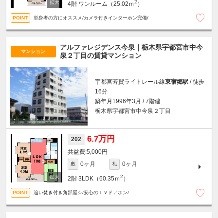
2
4階
ワンルーム（25.02ｍ
）
単身者の方にオススメ/カメラ付きインターホン完備/
アルファレジデンス今泉｜栃木県宇都宮市中今
マンション
泉２丁目の賃貸マンション
宇都宮芳賀ライトレール線
東宿郷駅
/ 徒歩
16分
築年月1996年3月 / 7階建
栃木県宇都宮市中今泉２丁目
6.7万円
202
5,000円
0ヶ月
0ヶ月
敷
礼
2
2階
3LDK（60.35ｍ
）
追い焚き付き角部屋☆/安心のＴＶドアホン/