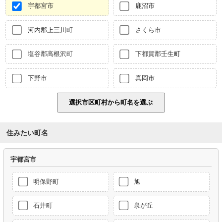
宇都宮市
鹿沼市
河内郡上三川町
さくら市
塩谷郡高根沢町
下都賀郡壬生町
下野市
真岡市
住みたい町名
宇都宮市
明保野町
旭
石井町
泉が丘