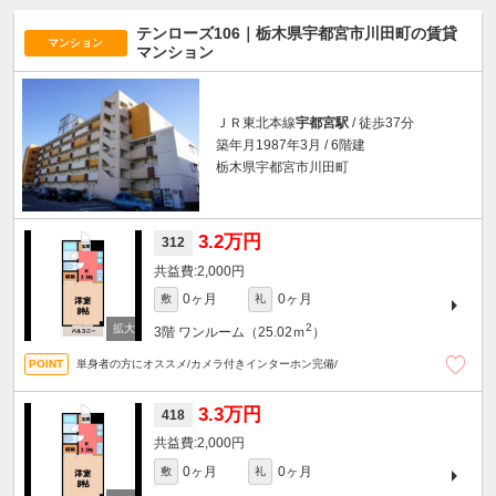
テンローズ106｜栃木県宇都宮市川田町の賃貸
マンション
マンション
ＪＲ東北本線
宇都宮駅
/ 徒歩37分
築年月1987年3月 / 6階建
栃木県宇都宮市川田町
3.2万円
312
2,000円
0ヶ月
0ヶ月
敷
礼
2
3階
ワンルーム（25.02ｍ
）
単身者の方にオススメ/カメラ付きインターホン完備/
3.3万円
418
2,000円
0ヶ月
0ヶ月
敷
礼