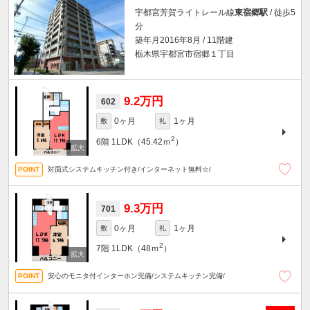
宇都宮芳賀ライトレール線
東宿郷駅
/ 徒歩5
分
築年月2016年8月 / 11階建
栃木県宇都宮市宿郷１丁目
9.2万円
602
0ヶ月
1ヶ月
敷
礼
2
6階
1LDK（45.42ｍ
）
対面式システムキッチン付き/インターネット無料☆/
9.3万円
701
0ヶ月
1ヶ月
敷
礼
2
7階
1LDK（48ｍ
）
安心のモニタ付インターホン完備/システムキッチン完備/