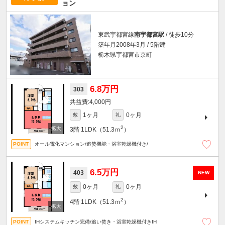
ョン
東武宇都宮線
南宇都宮駅
/ 徒歩10分
築年月2008年3月 / 5階建
栃木県宇都宮市京町
6.8万円
303
4,000円
1ヶ月
0ヶ月
敷
礼
2
3階
1LDK（51.3ｍ
）
オール電化マンション/追焚機能・浴室乾燥機付き/
6.5万円
403
NEW
0ヶ月
0ヶ月
敷
礼
2
4階
1LDK（51.3ｍ
）
IHシステムキッチン完備/追い焚き・浴室乾燥機付きIH