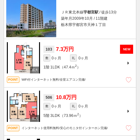
ＪＲ東北本線
宇都宮駅
/ 徒歩13分
築年月2009年10月 / 11階建
栃木県宇都宮市天神１丁目
7.3万円
103
NEW
0ヶ月
0ヶ月
敷
礼
2
1階
1LDK（47.4ｍ
）
WiFi付インターネット無料/全室エアコン完備/
10.8万円
506
0ヶ月
0ヶ月
敷
礼
2
5階
3LDK（73.96ｍ
）
インターネット使用料無料/安心のモニタ付インターホン完備/