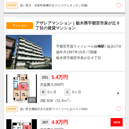
追い焚き・浴室乾燥機付き☆/システムキッチン完備/
アザレアマンション｜栃木県宇都宮市泉が丘６
マンション
丁目の賃貸マンション
宇都宮芳賀ライトレール線
峰駅
/ 徒歩17分
築年月1987年10月 / 7階建
栃木県宇都宮市泉が丘６丁目
5.4万円
201
5,000円
0ヶ月
0ヶ月
敷
礼
2
2階
3DK（51.9ｍ
）
追い焚き機能付きの浴室/ファミリーにおススメ3DK/
4.9万円
307
NEW