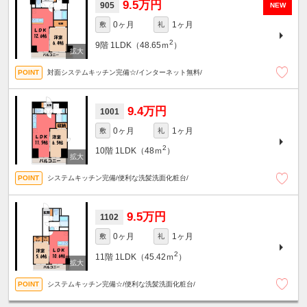
9.5万円
905
NEW
0ヶ月
1ヶ月
敷
礼
2
9階
1LDK（48.65ｍ
）
対面システムキッチン完備☆/インターネット無料/
9.4万円
1001
0ヶ月
1ヶ月
敷
礼
2
10階
1LDK（48ｍ
）
システムキッチン完備/便利な洗髪洗面化粧台/
9.5万円
1102
0ヶ月
1ヶ月
敷
礼
2
11階
1LDK（45.42ｍ
）
システムキッチン完備☆/便利な洗髪洗面化粧台/