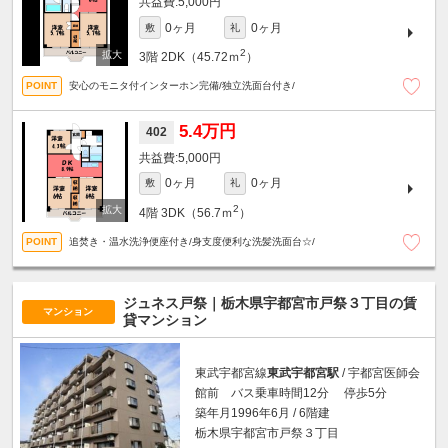
5,000円
0ヶ月
0ヶ月
敷
礼
2
3階
2DK（45.72ｍ
）
安心のモニタ付インターホン完備/独立洗面台付き/
5.4万円
402
5,000円
0ヶ月
0ヶ月
敷
礼
2
4階
3DK（56.7ｍ
）
追焚き・温水洗浄便座付き/身支度便利な洗髪洗面台☆/
ジュネス戸祭｜栃木県宇都宮市戸祭３丁目の賃
マンション
貸マンション
東武宇都宮線
東武宇都宮駅
/ 宇都宮医師会
館前 バス乗車時間12分 停歩5分
築年月1996年6月 / 6階建
栃木県宇都宮市戸祭３丁目