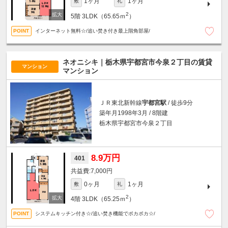
1ヶ月
1ヶ月
敷
礼
2
5階
3LDK（65.65ｍ
）
インターネット無料☆/追い焚き付き最上階角部屋/
ネオニシキ｜栃木県宇都宮市今泉２丁目の賃貸
マンション
マンション
ＪＲ東北新幹線
宇都宮駅
/ 徒歩9分
築年月1998年3月 / 8階建
栃木県宇都宮市今泉２丁目
8.9万円
401
7,000円
0ヶ月
1ヶ月
敷
礼
2
4階
3LDK（65.25ｍ
）
システムキッチン付き☆/追い焚き機能でポカポカ☆/