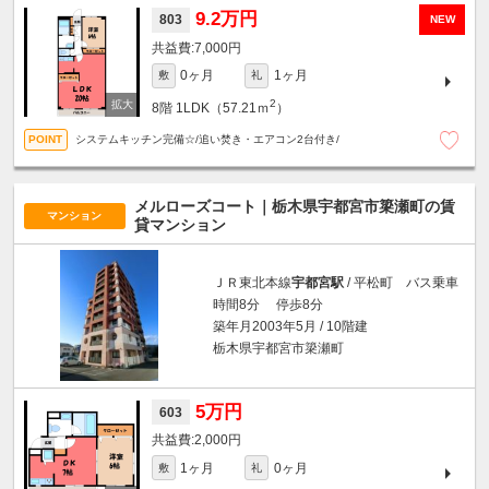
9.2万円
803
NEW
7,000円
0ヶ月
1ヶ月
敷
礼
2
8階
1LDK（57.21ｍ
）
システムキッチン完備☆/追い焚き・エアコン2台付き/
メルローズコート｜栃木県宇都宮市簗瀬町の賃
マンション
貸マンション
ＪＲ東北本線
宇都宮駅
/ 平松町 バス乗車
時間8分 停歩8分
築年月2003年5月 / 10階建
栃木県宇都宮市簗瀬町
5万円
603
2,000円
1ヶ月
0ヶ月
敷
礼