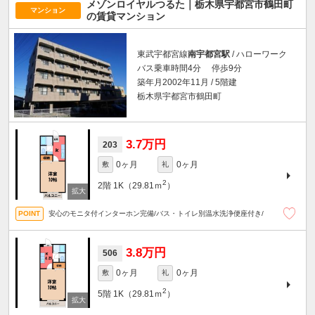
メゾンロイヤルつるた｜栃木県宇都宮市鶴田町
マンション
の賃貸マンション
東武宇都宮線
南宇都宮駅
/ ハローワーク
バス乗車時間4分 停歩9分
築年月2002年11月 / 5階建
栃木県宇都宮市鶴田町
3.7万円
203
0ヶ月
0ヶ月
敷
礼
2
2階
1K（29.81ｍ
）
安心のモニタ付インターホン完備/バス・トイレ別温水洗浄便座付き/
3.8万円
506
0ヶ月
0ヶ月
敷
礼
2
5階
1K（29.81ｍ
）