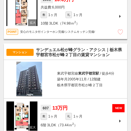
6,000円
1ヶ月
1ヶ月
敷
礼
2
10階
3LDK（74.98ｍ
）
安心のモニタ付インターホン完備/システムキッチン完備/
サンデュエル松が峰グラン・アクシス｜栃木県
マンション
宇都宮市松が峰２丁目の賃貸マンション
東武宇都宮線
東武宇都宮駅
/ 徒歩4分
築年月2005年11月 / 12階建
栃木県宇都宮市松が峰２丁目
13万円
607
NEW
1ヶ月
1ヶ月
敷
礼
2
6階
3LDK（73.44ｍ
）