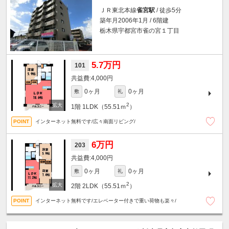
ＪＲ東北本線
雀宮駅
/ 徒歩5分
築年月2006年1月 / 6階建
栃木県宇都宮市雀の宮１丁目
5.7万円
101
4,000円
0ヶ月
0ヶ月
敷
礼
2
1階
1LDK（55.51ｍ
）
インターネット無料です/広々南面リビング/
6万円
203
4,000円
0ヶ月
0ヶ月
敷
礼
2
2階
2LDK（55.51ｍ
）
インターネット無料です/エレベーター付きで重い荷物も楽々/