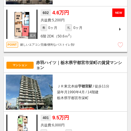
4.6万円
602
NEW
5,200円
0ヶ月
0ヶ月
敷
礼
2
6階
2DK（50.6ｍ
）
嬉しいエアコン完備/便利なバストイレ別/
赤羽ハイツ｜栃木県宇都宮市栄町の賃貸マンシ
マンション
ョン
ＪＲ東北本線
宇都宮駅
/ 徒歩11分
築年月1990年4月 / 14階建
栃木県宇都宮市栄町
9.5万円
401
6,000円