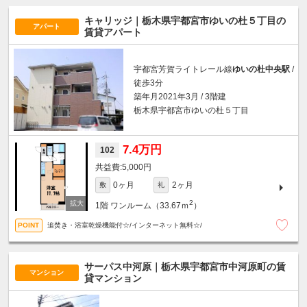
キャリッジ｜栃木県宇都宮市ゆいの杜５丁目の
アパート
賃貸アパート
宇都宮芳賀ライトレール線
ゆいの杜中央駅
/
徒歩3分
築年月2021年3月 / 3階建
栃木県宇都宮市ゆいの杜５丁目
7.4万円
102
5,000円
0ヶ月
2ヶ月
敷
礼
2
1階
ワンルーム（33.67ｍ
）
追焚き・浴室乾燥機能付☆/インターネット無料☆/
サーパス中河原｜栃木県宇都宮市中河原町の賃
マンション
貸マンション