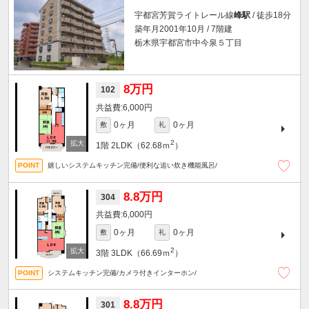
宇都宮芳賀ライトレール線
峰駅
/ 徒歩18分
築年月2001年10月 / 7階建
栃木県宇都宮市中今泉５丁目
8万円
102
6,000円
0ヶ月
0ヶ月
敷
礼
2
1階
2LDK（62.68ｍ
）
嬉しいシステムキッチン完備/便利な追い炊き機能風呂/
8.8万円
304
6,000円
0ヶ月
0ヶ月
敷
礼
2
3階
3LDK（66.69ｍ
）
システムキッチン完備/カメラ付きインターホン/
8.8万円
301