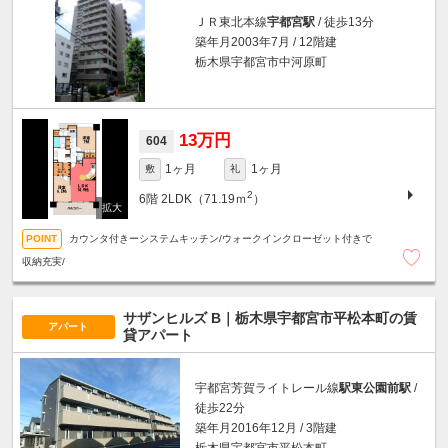
ＪＲ東北本線
宇都宮駅
/ 徒歩13分
築年月2003年7月 / 12階建
栃木県宇都宮市中河原町
13万円
604
1ヶ月
1ヶ月
敷
礼
2
6階
2LDK（71.19ｍ
）
カウンタ付きーシステムキッチン/ウォークインクローゼット付きで
収納充実/
サザンヒルズ B｜栃木県宇都宮市平松本町の賃
アパート
貸アパート
宇都宮芳賀ライトレール線
駅東公園前駅
/
徒歩22分
築年月2016年12月 / 3階建