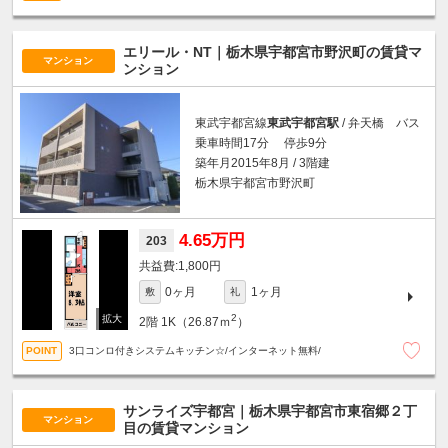
エリール・NT｜栃木県宇都宮市野沢町の賃貸マ
マンション
ンション
東武宇都宮線
東武宇都宮駅
/ 弁天橋 バス
乗車時間17分 停歩9分
築年月2015年8月 / 3階建
栃木県宇都宮市野沢町
4.65万円
203
1,800円
0ヶ月
1ヶ月
敷
礼
2
2階
1K（26.87ｍ
）
3口コンロ付きシステムキッチン☆/インターネット無料/
サンライズ宇都宮｜栃木県宇都宮市東宿郷２丁
マンション
目の賃貸マンション