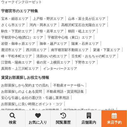
ウォークインクローゼット
宇都宮市のエリア特集
宝木・細谷エリア
上戸祭・野沢エリア
山本・富士見が丘エリア
さくら市エリア
河内・岡本エリア
高根沢町宝石台光陽台エリア
駒生・下荒針エリア
戸祭・若草エリア
鶴田・砥上エリア
宇都宮中心地(西口）エリア
宇都宮中心地（東口）エリア
岩曽・御幸ヶ原エリア
御幸・越戸エリア
陽東・石井エリア
鹿沼市エリア
西川田エリア
南宇都宮駅不動前エリア
簗瀬・下栗エリア
峰・平松本町エリア
清原ゆいの杜エリア
壬生町・おもちゃの町エリア
江曽島・陽南エリア
雀の宮・上横田エリア
下野市エリア
真岡市・上三川町エリア
インターパークエリア
賃貸お部屋探しお役立ち情報
お部屋探しから契約までの流れ
不動産オーナー様へ
お部屋探しのよくある質問
不動産用語・賃貸用語集
安心な引越し会社の選び方・引越し業界用語
お部屋探しに良い時期とポイント・コツ
賃貸契約費用や一人暮らしの初期費用
賃貸物件の選び方やチェック方法
賃貸物件の間取り図や資料の見方
引越し方法で梱包の仕方や荷造りのコツ
検索
お気に入り
閲覧履歴
店舗案内
来店予約
当社について