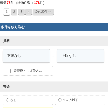
棟数
78
件 (総物件数：
178
件)
1
2
3
4
次の20件>>
条件を絞り込む
賃料
～
管理費・共益費込み
敷金
なし
１ヶ月以下