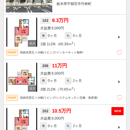
栃木県宇都宮市竹林町
9.3万円
102
6,000円
0ヶ月
0ヶ月
敷
礼
2
1階
1LDK（60.39ｍ
）
収納充実広々16帖リビング/インターネット無料/
11万円
206
6,000円
0ヶ月
2ヶ月
敷
礼
2
2階
2LDK（70.65ｍ
）
収納充実広々16帖リビング/システムキッチン完備・角部屋/
10.5万円
202
NEW
6,000円
0ヶ月
2ヶ月
敷
礼