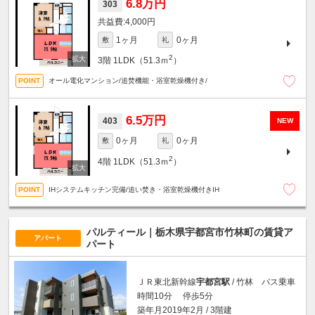
6.8万円
303
4,000円
1ヶ月
0ヶ月
敷
礼
2
3階
1LDK（51.3ｍ
）
オール電化マンション/追焚機能・浴室乾燥機付き/
6.5万円
403
NEW
0ヶ月
0ヶ月
敷
礼
2
4階
1LDK（51.3ｍ
）
IHシステムキッチン完備/追い焚き・浴室乾燥機付きIH
パルティール｜栃木県宇都宮市竹林町の賃貸ア
アパート
パート
ＪＲ東北新幹線
宇都宮駅
/ 竹林 バス乗車
時間10分 停歩5分
築年月2019年2月 / 3階建