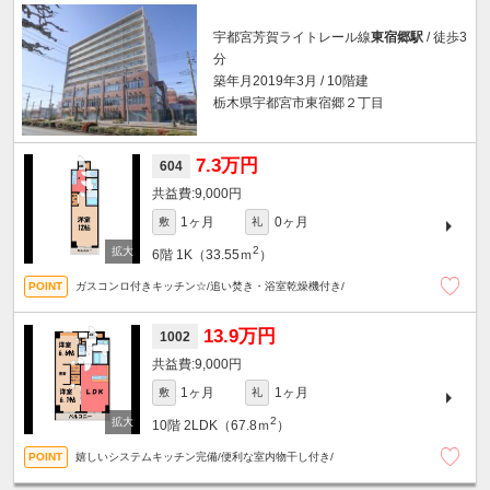
宇都宮芳賀ライトレール線
東宿郷駅
/ 徒歩3
分
築年月2019年3月 / 10階建
栃木県宇都宮市東宿郷２丁目
7.3万円
604
9,000円
1ヶ月
0ヶ月
敷
礼
2
6階
1K（33.55ｍ
）
ガスコンロ付きキッチン☆/追い焚き・浴室乾燥機付き/
13.9万円
1002
9,000円
1ヶ月
1ヶ月
敷
礼
2
10階
2LDK（67.8ｍ
）
嬉しいシステムキッチン完備/便利な室内物干し付き/