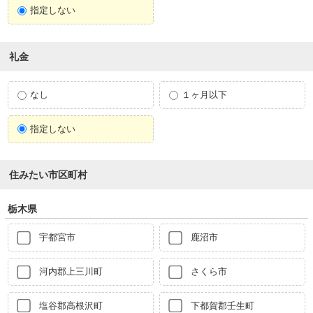
指定しない
礼金
なし
１ヶ月以下
指定しない
住みたい市区町村
栃木県
宇都宮市
鹿沼市
河内郡上三川町
さくら市
塩谷郡高根沢町
下都賀郡壬生町