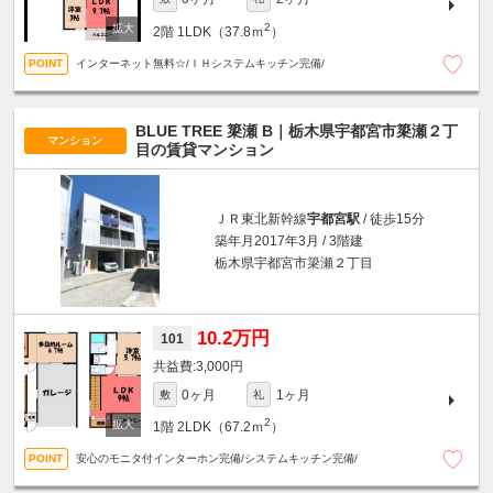
2
2階
1LDK（37.8ｍ
）
インターネット無料☆/ＩＨシステムキッチン完備/
BLUE TREE 簗瀬 B｜栃木県宇都宮市簗瀬２丁
マンション
目の賃貸マンション
ＪＲ東北新幹線
宇都宮駅
/ 徒歩15分
築年月2017年3月 / 3階建
栃木県宇都宮市簗瀬２丁目
10.2万円
101
3,000円
0ヶ月
1ヶ月
敷
礼
2
1階
2LDK（67.2ｍ
）
安心のモニタ付インターホン完備/システムキッチン完備/