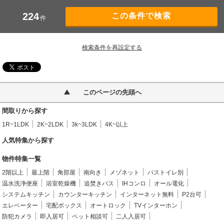
224
件
検索条件を再設定する
このページの先頭へ
間取りから探す
1R~1LDK
2K~2LDK
3k~3LDK
4K~以上
人気特集から探す
物件特集一覧
2階以上
最上階
角部屋
南向き
メゾネット
バストイレ別
温水洗浄便座
浴室乾燥機
追焚きバス
IHコンロ
オール電化
システムキッチン
カウンターキッチン
インターネット無料
P2台可
エレベーター
宅配ボックス
オートロック
TVインターホン
防犯カメラ
即入居可
ペット相談可
二人入居可