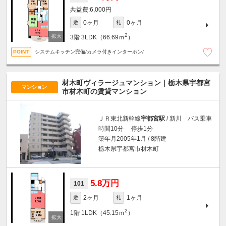
6,000円
0ヶ月
0ヶ月
敷
礼
2
3階
3LDK（66.69ｍ
）
システムキッチン完備/カメラ付きインターホン/
材木町ヴィラージュマンション｜栃木県宇都宮
マンション
市材木町の賃貸マンション
ＪＲ東北新幹線
宇都宮駅
/ 新川 バス乗車
時間10分 停歩1分
築年月2005年1月 / 8階建
栃木県宇都宮市材木町
5.8万円
101
2ヶ月
1ヶ月
敷
礼
2
1階
1LDK（45.15ｍ
）