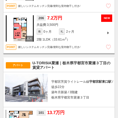
嬉しいシステムキッチン完備/便利な室内物干し付き/
7.2万円
206
NEW
3,500円
0ヶ月
2ヶ月
敷
礼
2
2階
1LDK（33.61ｍ
）
嬉しいシステムキッチン完備/便利な室内物干し付き/
U-TORISIA簗瀬｜栃木県宇都宮市簗瀬３丁目の
アパート
賃貸アパート
宇都宮芳賀ライトレール線
宇都宮駅東口駅
/
徒歩22分
築年月新築 / 3階建
栃木県宇都宮市簗瀬３丁目
13.7万円
101