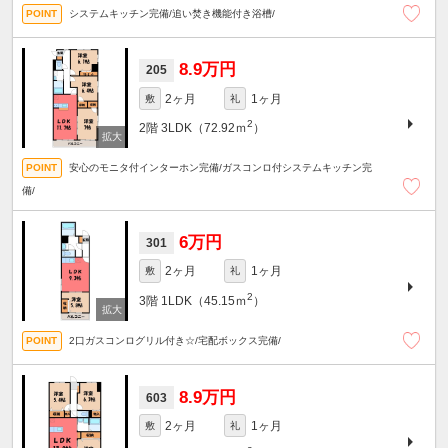
システムキッチン完備/追い焚き機能付き浴槽/
8.9万円
205
2ヶ月
1ヶ月
敷
礼
2
2階
3LDK（72.92ｍ
）
安心のモニタ付インターホン完備/ガスコンロ付システムキッチン完
備/
6万円
301
2ヶ月
1ヶ月
敷
礼
2
3階
1LDK（45.15ｍ
）
2口ガスコンログリル付き☆/宅配ボックス完備/
8.9万円
603
2ヶ月
1ヶ月
敷
礼