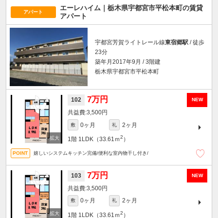
エーレハイム｜栃木県宇都宮市平松本町の賃貸
アパート
アパート
宇都宮芳賀ライトレール線
東宿郷駅
/ 徒歩
23分
築年月2017年9月 / 3階建
栃木県宇都宮市平松本町
7万円
102
NEW
3,500円
0ヶ月
2ヶ月
敷
礼
2
1階
1LDK（33.61ｍ
）
嬉しいシステムキッチン完備/便利な室内物干し付き/
7万円
103
NEW
3,500円
0ヶ月
2ヶ月
敷
礼
2
1階
1LDK（33.61ｍ
）