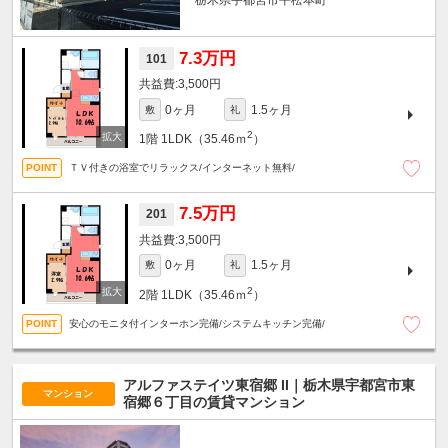
栃木県宇都宮市平松本町
7.3万円
101
3,500円
0ヶ月
1.5ヶ月
敷
礼
2
1階
1LDK（35.46ｍ
）
ＴＶ付きの浴室でリラックス/インターネット無料/
7.5万円
201
3,500円
0ヶ月
1.5ヶ月
敷
礼
2
2階
1LDK（35.46ｍ
）
安心のモニタ付インターホン完備/システムキッチン完備/
アルファステイツ東宿郷 II｜栃木県宇都宮市東
マンション
宿郷６丁目の賃貸マンション