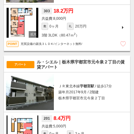
18.2万円
303
8,000円
0ヶ月
20万円
敷
礼
2
3階
3LDK（80.47ｍ
）
充実設備の築浅３ＬＤＫ/インターネット無料/
ル・シエル｜栃木県宇都宮市元今泉２丁目の賃
アパート
貸アパート
ＪＲ東北本線
宇都宮駅
/ 徒歩17分
築年月2017年9月 / 2階建
栃木県宇都宮市元今泉２丁目
8.4万円
201
5,000円
0ヶ月
2ヶ月
敷
礼