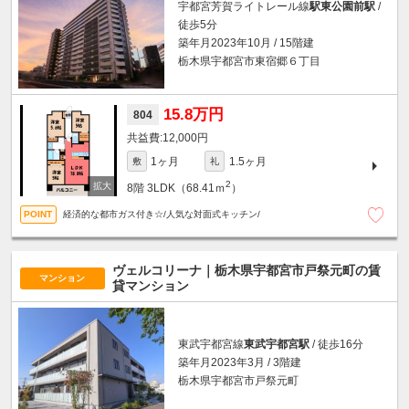
宇都宮芳賀ライトレール線
駅東公園前駅
/
徒歩5分
築年月2023年10月 / 15階建
栃木県宇都宮市東宿郷６丁目
15.8万円
804
12,000円
1ヶ月
1.5ヶ月
敷
礼
2
8階
3LDK（68.41ｍ
）
経済的な都市ガス付き☆/人気な対面式キッチン/
ヴェルコリーナ｜栃木県宇都宮市戸祭元町の賃
マンション
貸マンション
東武宇都宮線
東武宇都宮駅
/ 徒歩16分
築年月2023年3月 / 3階建
栃木県宇都宮市戸祭元町