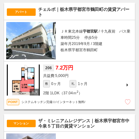
チェルボ｜栃木県宇都宮市鶴田町の賃貸アパー
アパート
ト
ＪＲ東北本線
宇都宮駅
/ 十九夜前 バス乗
車時間25分 停歩5分
築年月2019年9月 / 3階建
栃木県宇都宮市鶴田町
7.2万円
206
5,000円
0ヶ月
1ヶ月
敷
礼
2
2階
1LDK（37.04ｍ
）
システムキッチン完備☆/インターネット無料/
ザ・ミレニアムレジデンス｜栃木県宇都宮市中
マンション
今泉５丁目の賃貸マンション