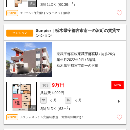
2
2階
1LDK（60.39ｍ
）
エアコン2台完備/インターネット無料/
Sunpier｜栃木県宇都宮市南一の沢町の賃貸マ
マンション
ンション
東武宇都宮線
東武宇都宮駅
/ 徒歩26分
築年月2022年9月 / 3階建
栃木県宇都宮市南一の沢町
9万円
303
NEW
4,000円
1ヶ月
1ヶ月
敷
礼
2
3階
3LDK（63ｍ
）
システムキッチン完備/追焚き・浴室乾燥機付き/