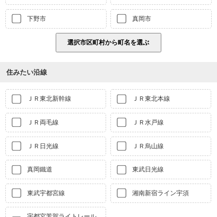
下野市
真岡市
住みたい沿線
ＪＲ東北新幹線
ＪＲ東北本線
ＪＲ両毛線
ＪＲ水戸線
ＪＲ日光線
ＪＲ烏山線
真岡鐵道
東武日光線
東武宇都宮線
湘南新宿ライン宇須
宇都宮芳賀ライトレール