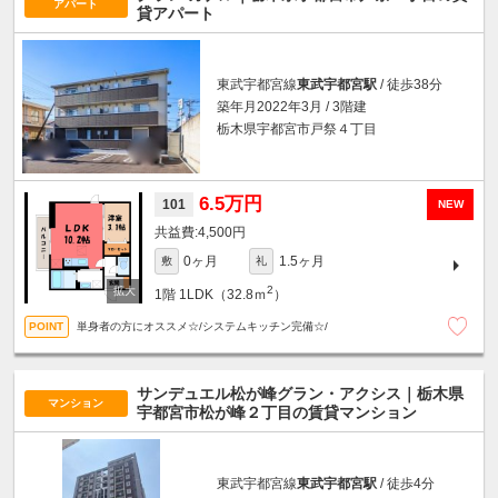
アパート
貸アパート
東武宇都宮線
東武宇都宮駅
/ 徒歩38分
築年月2022年3月 / 3階建
栃木県宇都宮市戸祭４丁目
6.5万円
101
NEW
4,500円
0ヶ月
1.5ヶ月
敷
礼
2
1階
1LDK（32.8ｍ
）
単身者の方にオススメ☆/システムキッチン完備☆/
サンデュエル松が峰グラン・アクシス｜栃木県
マンション
宇都宮市松が峰２丁目の賃貸マンション
東武宇都宮線
東武宇都宮駅
/ 徒歩4分