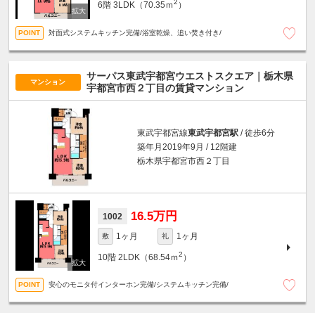
2
6階
3LDK（70.35ｍ
）
対面式システムキッチン完備/浴室乾燥、追い焚き付き/
サーパス東武宇都宮ウエストスクエア｜栃木県
マンション
宇都宮市西２丁目の賃貸マンション
東武宇都宮線
東武宇都宮駅
/ 徒歩6分
築年月2019年9月 / 12階建
栃木県宇都宮市西２丁目
16.5万円
1002
1ヶ月
1ヶ月
敷
礼
2
10階
2LDK（68.54ｍ
）
安心のモニタ付インターホン完備/システムキッチン完備/