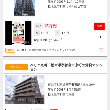
築年月2005年11月 / 12階建
栃木県宇都宮市松が峰２丁目
13万円
607
NEW
1ヶ月
1ヶ月
敷
礼
2
6階
3LDK（73.44ｍ
）
追い焚き・浴室乾燥機付き☆/システムキッチン完備/
ベリエ京町｜栃木県宇都宮市京町の賃貸マンシ
マンション
ョン
東武宇都宮線
南宇都宮駅
/ 徒歩10分
築年月2008年3月 / 5階建
栃木県宇都宮市京町