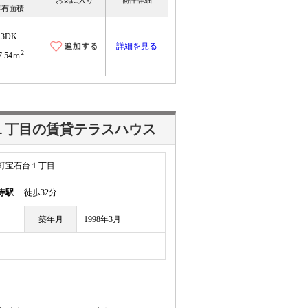
お気に入り
物件詳細
専有面積
3DK
詳細を見る
2
7.54ｍ
１丁目の賃貸テラスハウス
町宝石台１丁目
寺駅
徒歩32分
築年月
1998年3月