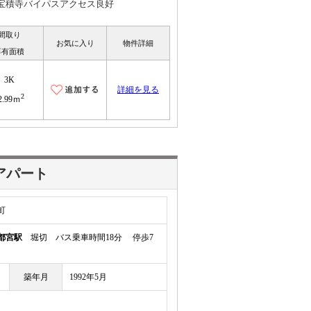
/宝積寺バイパスアクセス良好
間取り
お気に入り
物件詳細
専有面積
3K
詳細を見る
2
2.99ｍ
アパート
町
都宮駅
堀切 バス乗車時間18分 停歩7
築年月
1992年5月