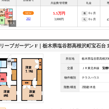
間取図
部屋番号
共益費/管理費
礼金
5.5万円
0ヶ月
NEW
敷
202
3,000円
0ヶ月
礼
4
リーブガーデン F｜栃木県塩谷郡高根沢町宝石台
所在地
栃木県塩谷郡高根沢
交通
ＪＲ東北本線
宝積
物件種別
テラスハウス
階数/構造
2階建/木造