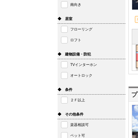
南向き
◆ 居室
フローリング
ロフト
◆ 建物設備・防犯
TVインターホン
オートロック
◆ 条件
プ
２Ｆ以上
◆ その他条件
楽器相談可
ペット可