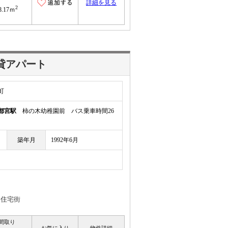
詳細を見る
2
8.17ｍ
貸アパート
町
都宮駅
柿の木幼稚園前 バス乗車時間26
築年月
1992年6月
な住宅街
間取り