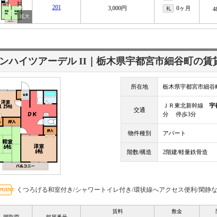
201
3,000円
0ヶ月
礼
4
ンハイツアーデル II｜栃木県宇都宮市細谷町の賃
所在地
栃木県宇都宮市細谷
ＪＲ東北新幹線
宇
交通
分 停歩3分
物件種別
アパート
階数/構造
2階建/軽量鉄骨造
くつろげる和室付き/シャワートイレ付き/環状線へアクセス便利/閑静
賃料
敷金