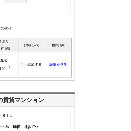
ガス物件
間取り
お気に入り
物件詳細
専有面積
3DK
詳細を見る
2
4.69ｍ
の賃貸マンション
丘６丁目
レール線
峰駅
徒歩17分