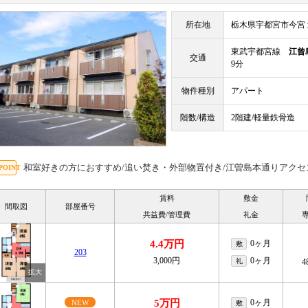
所在地
栃木県宇都宮市今宮
東武宇都宮線
江曾
交通
9分
物件種別
アパート
階数/構造
2階建/軽量鉄骨造
和室好きの方におすすめ/追い焚き・外部物置付き/江曽島本通りアクセス/
賃料
敷金
間取図
部屋番号
共益費/管理費
礼金
4.4万円
0ヶ月
敷
203
3,000円
0ヶ月
礼
4
5万円
0ヶ月
NEW
敷