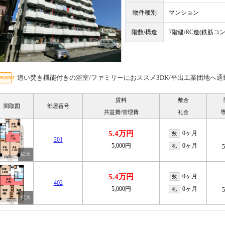
物件種別
マンション
階数/構造
7階建/RC造(鉄筋コ
追い焚き機能付きの浴室/ファミリーにおススメ3DK/平出工業団地へ通
賃料
敷金
間取図
部屋番号
共益費/管理費
礼金
5.4万円
0ヶ月
敷
201
5,000円
0ヶ月
礼
5.4万円
0ヶ月
敷
402
5,000円
0ヶ月
礼