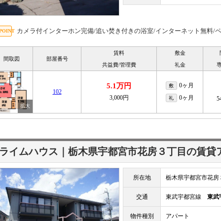
カメラ付インターホン完備/追い焚き付きの浴室/インターネット無料/
賃料
敷金
間取図
部屋番号
共益費/管理費
礼金
5.1万円
0ヶ月
敷
102
3,000円
0ヶ月
礼
5
ライムハウス｜栃木県宇都宮市花房３丁目の賃貸
所在地
栃木県宇都宮市花房
交通
東武宇都宮線
東武
物件種別
アパート