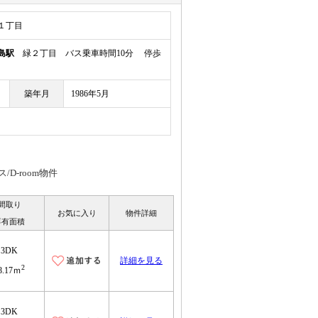
１丁目
島駅
緑２丁目 バス乗車時間10分 停歩
築年月
1986年5月
D-room物件
間取り
お気に入り
物件詳細
専有面積
3DK
詳細を見る
2
8.17ｍ
3DK