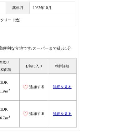
築年月
1987年10月
ンクリート造)
勤便利な立地です/スーパーまで徒歩1分
間取り
お気に入り
物件詳細
専有面積
3DK
詳細を見る
2
51.9ｍ
3DK
詳細を見る
2
56.7ｍ