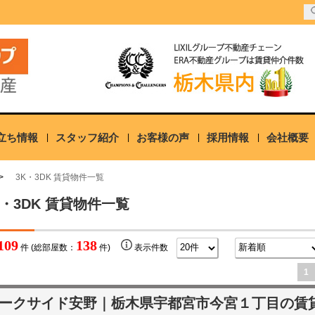
立ち情報
スタッフ紹介
お客様の声
採用情報
会社概要
3K・3DK 賃貸物件一覧
K・3DK 賃貸物件一覧
109
138
件 (総部屋数：
件)
表示件数
1
ークサイド安野｜栃木県宇都宮市今宮１丁目の賃