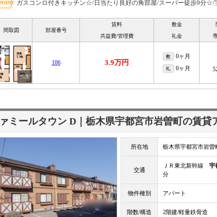
ガスコンロ付きキッチン☆/日当たり良好の角部屋/スーパー徒歩9分☆
賃料
敷金
間取図
部屋番号
共益費/管理費
礼金
0ヶ月
敷
3.9万円
106
0ヶ月
礼
5
ァミールタウン D｜栃木県宇都宮市岩曽町の賃貸
所在地
栃木県宇都宮市岩曽
ＪＲ東北新幹線
宇
交通
分
物件種別
アパート
階数/構造
2階建/軽量鉄骨造