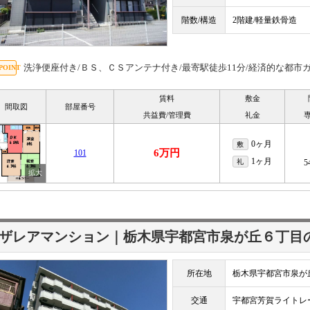
階数/構造
2階建/軽量鉄骨造
洗浄便座付き/ＢＳ、ＣＳアンテナ付き/最寄駅徒歩11分/経済的な都市
賃料
敷金
間取図
部屋番号
共益費/管理費
礼金
0ヶ月
敷
6万円
101
1ヶ月
礼
5
ザレアマンション｜栃木県宇都宮市泉が丘６丁目
所在地
栃木県宇都宮市泉が
交通
宇都宮芳賀ライト