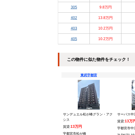
305
9.8万円
402
13.8万円
403
10.2万円
405
10.2万円
この物件に似た物件をチェック！
東武宇都宮
サンデュエル松が峰グラン・アク
サーパス中
シス
13万
賃貸:
13万円
賃貸:
宇都宮市中
宇都宮市松が峰