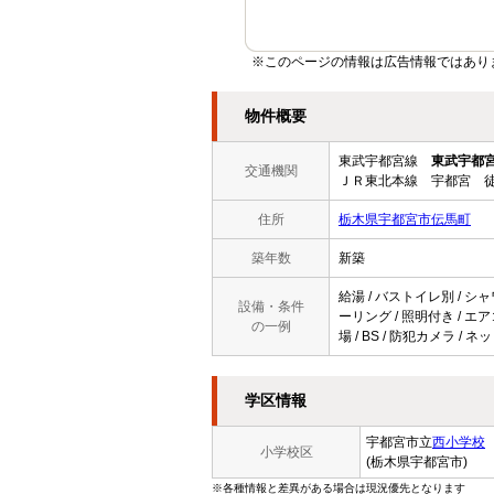
※このページの情報は広告情報ではあり
物件概要
東武宇都宮線
東武宇都
交通機関
ＪＲ東北本線 宇都宮 徒
住所
栃木県宇都宮市伝馬町
築年数
新築
給湯 / バストイレ別 / シャ
設備・条件
ーリング / 照明付き / エ
の一例
場 / BS / 防犯カメラ 
学区情報
宇都宮市立
西小学校
小学校区
(栃木県宇都宮市)
※各種情報と差異がある場合は現況優先となります