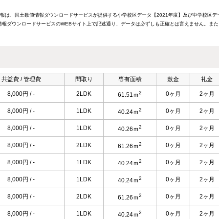
情報は、国土数値情報ダウンロードサービスが提供する小学校区データ【2021年度】及び中学校区デ
報ダウンロードサービスのWEBサイト上で記述通り、データは必ずしも正確とは言えません。また
共益費 / 管理費
間取り
専有面積
敷金
礼金
2
8,000円 / -
2LDK
0ヶ月
2ヶ月
61.51ｍ
2
8,000円 / -
1LDK
0ヶ月
2ヶ月
40.24ｍ
2
8,000円 / -
1LDK
0ヶ月
2ヶ月
40.26ｍ
2
8,000円 / -
2LDK
0ヶ月
2ヶ月
61.26ｍ
2
8,000円 / -
1LDK
0ヶ月
2ヶ月
40.24ｍ
2
8,000円 / -
1LDK
0ヶ月
2ヶ月
40.24ｍ
2
8,000円 / -
2LDK
0ヶ月
2ヶ月
61.26ｍ
2
8,000円 / -
1LDK
0ヶ月
2ヶ月
40.24ｍ