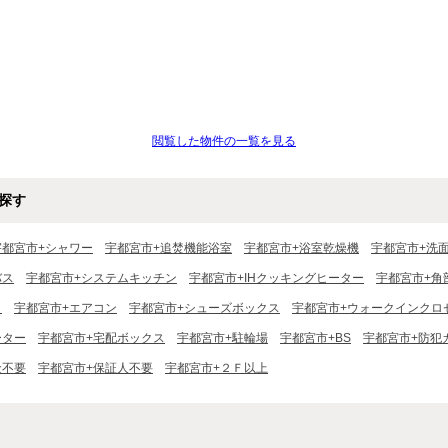
閲覧した物件の一覧を見る
探す
宇都宮市+シャワー
宇都宮市+追焚機能浴室
宇都宮市+浴室乾燥機
宇都宮市+洗
バス
宇都宮市+システムキッチン
宇都宮市+IHクッキングヒーター
宇都宮市+角
き
宇都宮市+エアコン
宇都宮市+シューズボックス
宇都宮市+ウォークインクロ
ーター
宇都宮市+宅配ボックス
宇都宮市+駐輪場
宇都宮市+BS
宇都宮市+防犯
金不要
宇都宮市+保証人不要
宇都宮市+２Ｆ以上