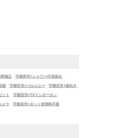
面所独立
宇都宮市+シャワー付洗面台
部屋
宇都宮市+バルコニー
宇都宮市+南向き
ゼット
宇都宮市+TVインターホン
カメラ
宇都宮市+ネット使用料不要