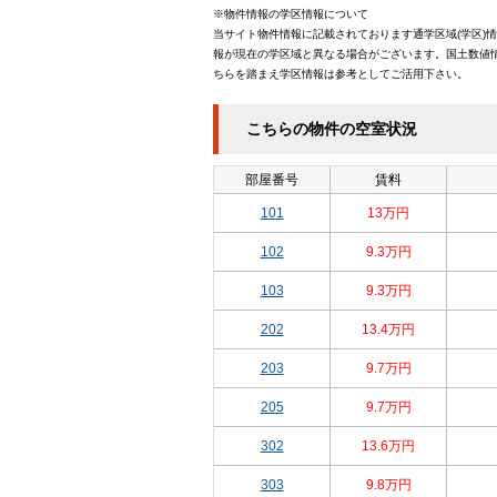
※物件情報の学区情報について
当サイト物件情報に記載されております通学区域(学区)
報が現在の学区域と異なる場合がございます。国土数値情
ちらを踏まえ学区情報は参考としてご活用下さい。
こちらの物件の空室状況
部屋番号
賃料
101
13万円
102
9.3万円
103
9.3万円
202
13.4万円
203
9.7万円
205
9.7万円
302
13.6万円
303
9.8万円