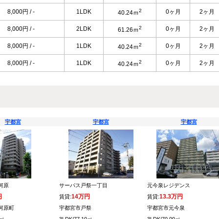
2
8,000円 / -
1LDK
0ヶ月
2ヶ月
40.24ｍ
2
8,000円 / -
2LDK
0ヶ月
2ヶ月
61.26ｍ
2
8,000円 / -
1LDK
0ヶ月
2ヶ月
40.24ｍ
2
8,000円 / -
1LDK
0ヶ月
2ヶ月
40.24ｍ
宇都宮
宇都宮
宇都宮
河原
サーパス戸祭一丁目
元今泉レジデンス
円
14万円
13.3万円
賃貸:
賃貸:
河原町
宇都宮市戸祭
宇都宮市元今泉