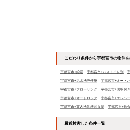
こだわり条件から宇都宮市の物件を
宇都宮市+給湯
宇都宮市+バストイレ別
宇都宮市+温水洗浄便座
宇都宮市+オート
宇都宮市+フローリング
宇都宮市+照明付
宇都宮市+オートロック
宇都宮市+エレベ
宇都宮市+室内洗濯機置き場
宇都宮市+敷
最近検索した条件一覧