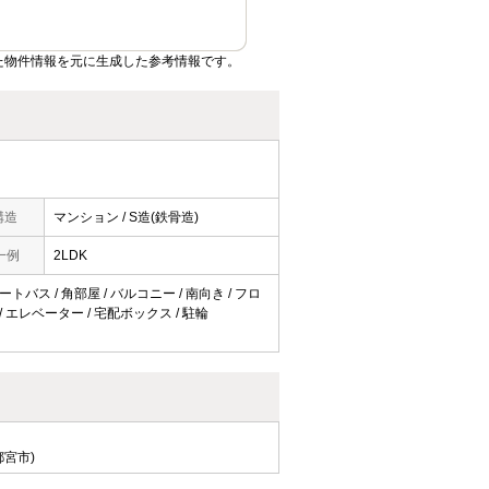
た物件情報を元に生成した参考情報です。
構造
マンション / S造(鉄骨造)
一例
2LDK
トバス / 角部屋 / バルコニー / 南向き / フロ
/ エレベーター / 宅配ボックス / 駐輪
都宮市)