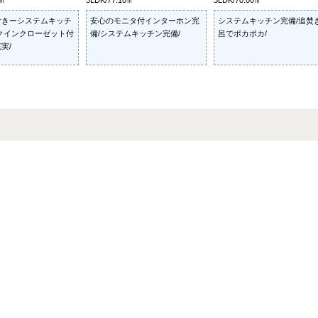
9㎡
3LDK/77.10㎡
3LDK/70.00㎡
付きーシステムキッチ
安心のモニタ付インターホン完
システムキッチン完備/追焚
クインクローゼット付
備/システムキッチン完備/
呂でポカポカ/
実/