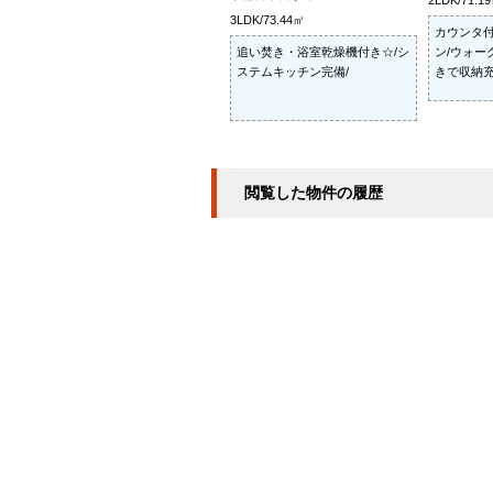
2LDK/71.1
3LDK/73.44㎡
カウンタ
追い焚き・浴室乾燥機付き☆/シ
ン/ウォー
ステムキッチン完備/
きで収納充
閲覧した物件の履歴