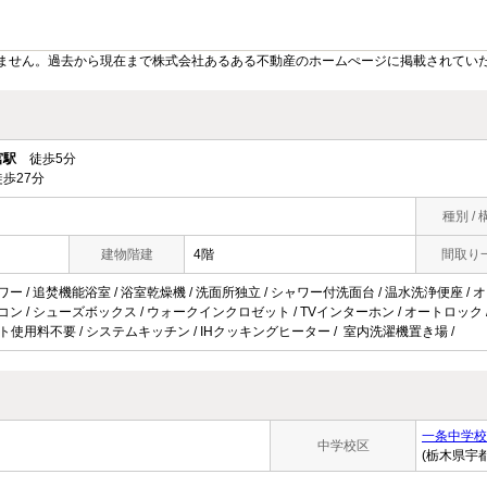
ません。過去から現在まで株式会社あるある不動産のホームぺージに掲載されてい
宮駅
徒歩5分
歩27分
種別 / 
建物階建
4階
間取り
ワー / 追焚機能浴室 / 浴室乾燥機 / 洗面所独立 / シャワー付洗面台 / 温水洗浄便座 / オー
アコン / シューズボックス / ウォークインクロゼット / TVインターホン / オートロック 
/ ネット使用料不要 / システムキッチン / IHクッキングヒーター / 室内洗濯機置き場 /
一条中学校
中学校区
(栃木県宇