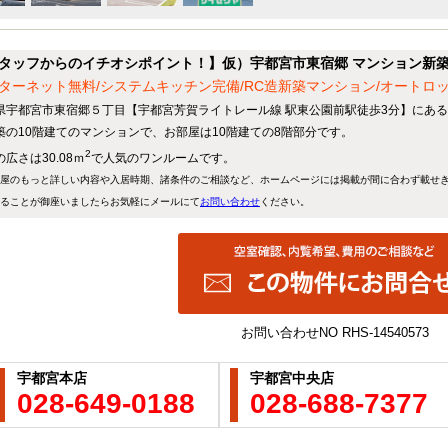
タッフからのイチオシポイント！】仮）宇都宮市東宿郷 マンション新
ターネット無料/システムキッチン完備/RC造新築マンション/オートロ
県宇都宮市東宿郷５丁目【宇都宮芳賀ライトレール線 駅東公園前駅徒歩3分】にあ
築の10階建てのマンションで、お部屋は10階建ての8階部分です。
2
広さは30.08ｍ
で人気のワンルームです。
屋のもっと詳しい内容や入居時期、諸条件のご相談など、ホームページには掲載が間に合わず載せ
ることが御座いましたらお気軽にメールにて
お問い合わせ
ください。
お問い合わせNO
RHS-14540573
宇都宮本店
宇都宮中央店
028-649-0188
028-688-7377