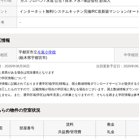
・その他
ガス:プロパン / 水道:公営 / 排水:下水 / 保証会社:必加入
メント
インターネット無料/システムキッチン完備/RC造新築マンション/オー
 考
-
区情報
宇都宮市立
今泉小学校
学校区
中学校区
(栃木県宇都宮市)
：2026年08月06日
次回更新予定日：2026年08
と差異がある場合は現況優先となります
の学区情報について
件情報に記載されております通学区域(学区)情報は、国土数値情報ダウンロードサービスが提供する小学
加工したものですので、記載情報が現在の学区域と異なる場合がございます。国土数値情報ダウンロ
えません。また、通学区域(学区)は毎年見直しの対象となりますので、そちらを踏まえ学区情報は参
ちらの物件の空室状況
賃料
敷金
図
部屋番号
共益費/管理費
礼金