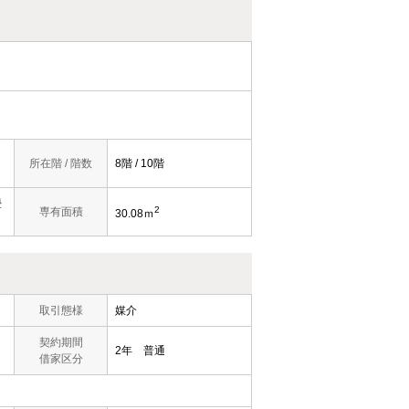
所在階 / 階数
8階 / 10階
畳
2
専有面積
30.08ｍ
取引態様
媒介
契約期間
2年 普通
借家区分