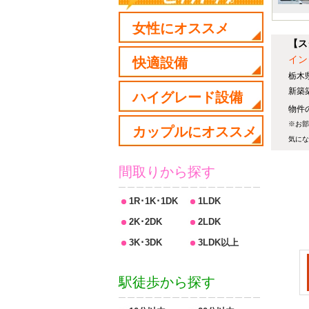
女性にオススメ
【ス
イン
快適設備
栃木
新築
ハイグレード設備
物件の
※お部
カップルにオススメ
気にな
間取りから探す
1R･1K･1DK
1LDK
2K･2DK
2LDK
3K･3DK
3LDK以上
駅徒歩から探す