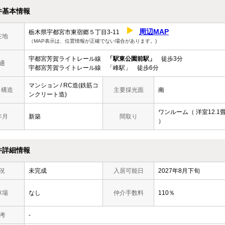
件基本情報
周辺MAP
栃木県宇都宮市東宿郷５丁目3-11
在地
（MAP表示は、位置情報が正確でない場合があります。)
宇都宮芳賀ライトレール線
「駅東公園前駅」
徒歩3分
通
宇都宮芳賀ライトレール線 「峰駅」 徒歩6分
マンション / RC造(鉄筋コ
/ 構造
主要採光面
南
ンクリート造)
ワンルーム（ 洋室12.1
年月
新築
間取り
）
件詳細情報
況
未完成
入居可能日
2027年8月下旬
車場
なし
仲介手数料
110％
 考
-