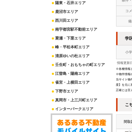
条件
陽東・石井エリア
コ
鹿沼市エリア
西川田エリア
備
南宇都宮駅不動前エリア
簗瀬・下栗エリア
学
峰・平松本町エリア
小
清原ゆいの杜エリア
情報更新日
壬生町・おもちゃの町エリア
※各種情報
江曽島・陽南エリア
※物件情報
当サイト物
雀宮・上横田エリア
度】を元に
正確とは言
下野市エリア
真岡市・上三川町エリア
こ
インターパークエリア
間取