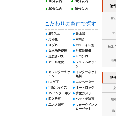
10分以内
20分以内
物
30分以内
40分以内
所
こだわりの条件で探す
交
2階以上
最上階
角部屋
南向き
メゾネット
バストイレ別
種別 
温水洗浄便座
浴室乾燥機
追焚きバス
IHコンロ
築
オール電化
システムキッチ
ン
カウンターキッ
インターネット
チン
無料
物
P2台可
エレベーター
宅配ボックス
オートロック
現
TVインターホン
防犯カメラ
即入居可
ペット相談可
駐
二人入居可
ウォークインク
ローゼット
備