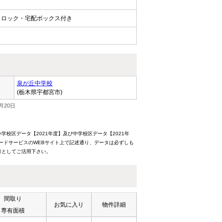
トロック・宅配ボックス付き
泉が丘中学校
(栃木県宇都宮市)
月20日
校区データ【2021年度】及び中学校区データ【2021年
ードサービスのWEBサイト上で記述通り、データは必ずしも
考としてご活用下さい。
間取り
お気に入り
物件詳細
専有面積