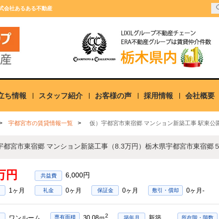
株式会社あるある不動産
立ち情報
スタッフ紹介
お客様の声
採用情報
会社概要
宇都宮市の賃貸情報一覧
仮）宇都宮市東宿郷 マンション新築工事 駅東
3万円
6,000円
1ヶ月
0ヶ月
0ヶ月
0ヶ月-
礼金
保証金
敷引・償却
2
ワンルーム
新築
専有面積
30.08ｍ
築年月
所在階・階数