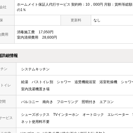
ホームメイト保証人代行サービス 契約時：10，000円 月額：賃料等総額
会社
の1％
保
更新料
なし
消毒施工費
17,050円
他費用
室内清掃費用
28,600円
備詳細情報
ッチン
システムキッチン
給湯
バストイレ別
シャワー
追焚機能浴室
浴室乾燥機
シャワ
・トイレ
室内洗濯機置き場
空間
バルコニー
南向き
フローリング
照明付き
エアコン
シューズボックス
TVインターホン
オートロック
エレベーター
サービス
ネット使用料不要