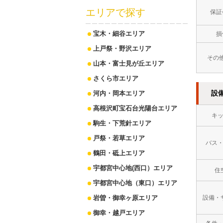
エリアで探す
保証
宝木・細谷エリア
損
上戸祭・野沢エリア
その
山本・富士見が丘エリア
さくら市エリア
設
河内・岡本エリア
高根沢町宝石台光陽台エリア
キ
駒生・下荒針エリア
戸祭・若草エリア
バス
鶴田・砥上エリア
宇都宮中心地(西口）エリア
住
宇都宮中心地（東口）エリア
岩曽・御幸ヶ原エリア
設備・
御幸・越戸エリア