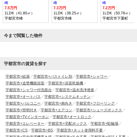
峰
峰
峰
7.5万円
7.3万円
7.2万円
1LDK（41.80㎡）
1LDK（38.25㎡）
1LDK（50.78㎡）
宇都宮市峰
宇都宮市峰
宇都宮市下栗町
今まで閲覧した物件
宇都宮市の賃貸を探す
宇都宮市+給湯
宇都宮市+バストイレ別
宇都宮市+シャワー
宇都宮市+追焚機能浴室
宇都宮市+浴室乾燥機
宇都宮市+シャワー付洗面台
宇都宮市+温水洗浄便座
宇都宮市+オートバス
宇都宮市+システムキッチン
宇都宮市+バルコニー
宇都宮市+南向き
宇都宮市+フローリング
宇都宮市+照明付き
宇都宮市+エアコン
宇都宮市+シューズボックス
宇都宮市+TVインターホン
宇都宮市+オートロック
宇都宮市+エレベーター
宇都宮市+宅配ボックス
宇都宮市+駐輪場
宇都宮市+CS
宇都宮市+BS
宇都宮市+ネット使用料不要