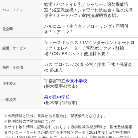
給湯 / バストイレ別 / シャワー / 追焚機能浴
室 / 浴室乾燥機 / シャワー付洗面台 / 温水洗浄
バス・トイレ
便座 / オートバス / 室内洗濯機置き場 /
バルコニー / 南向き / フローリング / 照明付
住空間
き / エアコン /
シューズボックス / TVインターホン / オートロ
ック / エレベーター / 宅配ボックス / 駐輪
設備・サービス
場 / CS / BS / ネット使用料不要 /
ガス:プロパン / 水道:公営 / 排水:下水 / 保証会
条件・その他
社:必加入
宇都宮市立
今泉小学校
小学校区
(栃木県宇都宮市)
泉が丘中学校
中学校区
(栃木県宇都宮市)
※各種情報と現状に差異がある場合は、現状優先となります。
※物件情報の学区情報について
当サイト物件情報に記載されております通学区域(学区)情報は、国土数値情報
ダウンロードサービスが提供する小学校区データ【2021年度】及び中学校区
データ【2021年度】を元に加工したものですので、記載情報が現在の学区域