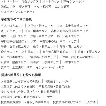
エレベーター
宅配ボックス
オートロック
TVインターホン
防犯カメラ
即入居可
ペット相談可
二人入居可
ウォークインクローゼット
宇都宮市のエリア特集
宝木・細谷エリア
上戸祭・野沢エリア
山本・富士見が丘エリア
さくら市エリア
河内・岡本エリア
高根沢町宝石台光陽台エリア
駒生・下荒針エリア
戸祭・若草エリア
鶴田・砥上エリア
宇都宮中心地(西口）エリア
宇都宮中心地（東口）エリア
岩曽・御幸ヶ原エリア
御幸・越戸エリア
陽東・石井エリア
鹿沼市エリア
西川田エリア
南宇都宮駅不動前エリア
簗瀬・下栗エリア
峰・平松本町エリア
清原ゆいの杜エリア
壬生町・おもちゃの町エリア
江曽島・陽南エリア
雀の宮・上横田エリア
下野市エリア
真岡市・上三川町エリア
インターパークエリア
賃貸お部屋探しお役立ち情報
お部屋探しから契約までの流れ
不動産オーナー様へ
お部屋探しのよくある質問
不動産用語・賃貸用語集
安心な引越し会社の選び方・引越し業界用語
お部屋探しに良い時期とポイント・コツ
賃貸契約費用や一人暮らしの初期費用
賃貸物件の選び方やチェック方法