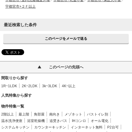
宇都宮市+室内洗濯機置き場
宇都宮市+礼金不要
宇都宮市+保証人不要
宇都宮市+２Ｆ以上
最近検索した条件
このページをメールで送る
このページの先頭へ
間取りから探す
1R~1LDK
2K~2LDK
3k~3LDK
4K~以上
人気特集から探す
物件特集一覧
2階以上
最上階
角部屋
南向き
メゾネット
バストイレ別
温水洗浄便座
浴室乾燥機
追焚きバス
IHコンロ
オール電化
システムキッチン
カウンターキッチン
インターネット無料
P2台可