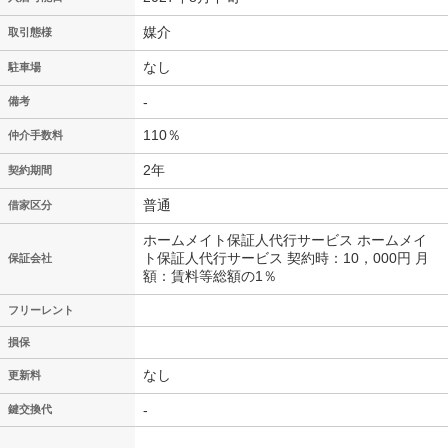
媒介
取引態様
なし
駐車場
-
備考
110％
仲介手数料
2年
契約期間
普通
借家区分
ホームメイト保証人代行サービス ホームメイ
ト保証人代行サービス 契約時：10，000円 月
保証会社
額：賃料等総額の1％
フリーレント
損保
なし
更新料
-
鍵交換代