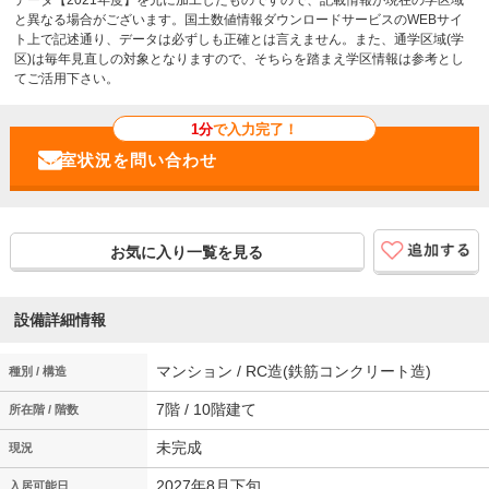
と異なる場合がございます。国土数値情報ダウンロードサービスのWEBサイ
ト上で記述通り、データは必ずしも正確とは言えません。また、通学区域(学
区)は毎年見直しの対象となりますので、そちらを踏まえ学区情報は参考とし
てご活用下さい。
1分
で入力完了！
お気に入り一覧を見る
設備詳細情報
マンション / RC造(鉄筋コンクリート造)
種別 / 構造
7階 / 10階建て
所在階 / 階数
未完成
現況
2027年8月下旬
入居可能日