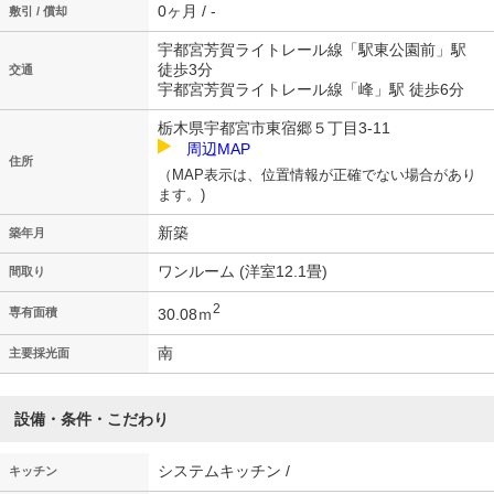
0ヶ月 / -
敷引 / 償却
宇都宮芳賀ライトレール線「駅東公園前」駅
徒歩3分
交通
宇都宮芳賀ライトレール線「峰」駅 徒歩6分
栃木県宇都宮市東宿郷５丁目3-11
周辺MAP
住所
（MAP表示は、位置情報が正確でない場合があり
ます。)
新築
築年月
ワンルーム (洋室12.1畳)
間取り
2
30.08ｍ
専有面積
南
主要採光面
設備・条件・こだわり
システムキッチン /
キッチン