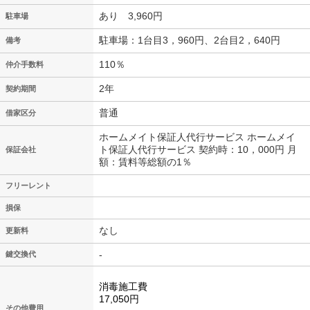
あり 3,960円
駐車場
駐車場：1台目3，960円、2台目2，640円
備考
110％
仲介手数料
2年
契約期間
普通
借家区分
ホームメイト保証人代行サービス ホームメイ
ト保証人代行サービス 契約時：10，000円 月
保証会社
額：賃料等総額の1％
フリーレント
損保
なし
更新料
-
鍵交換代
消毒施工費
17,050円
その他費用