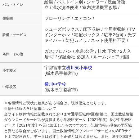
給湯 / バストイレ別 / シャワー / 洗面所独
バス・トイレ
立 / 温水洗浄便座 / 室内洗濯機置き場 /
フローリング / エアコン /
住空間
シューズボックス / 床下収納 / 全居室収納 / TV
インターホン / 宅配ボックス / 駐車2台可 / 光フ
設備・サービス
ァイバー / 防犯カメラ / ネット使用料不要 /
ガス:プロパン / 水道:公営 / 排水:下水 / 2人入
条件・その他
居:可 / 保証会社:必加入 / ルームシェア:相談
宇都宮市立
横川東小学校
小学校区
(栃木県宇都宮市)
横川中学校
中学校区
(栃木県宇都宮市)
※各種情報と現状に差異がある場合は、現状優先となります。
※物件情報の学区情報について
当サイト物件情報に記載されております通学区域(学区)情報は、国土数値情報
ダウンロードサービスが提供する小学校区データ【2021年度】及び中学校区
データ【2021年度】を元に加工したものですので、記載情報が現在の学区域
と異なる場合がございます。国土数値情報ダウンロードサービスのWEBサイ
ト上で記述通り、データは必ずしも正確とは言えません。また、通学区域(学