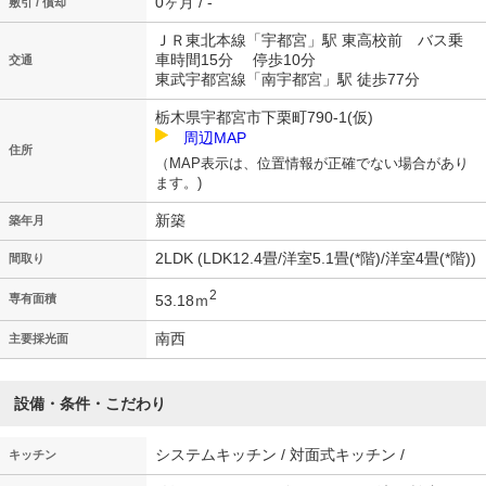
0ヶ月 / -
敷引 / 償却
ＪＲ東北本線「宇都宮」駅 東高校前 バス乗
車時間15分 停歩10分
交通
東武宇都宮線「南宇都宮」駅 徒歩77分
栃木県宇都宮市下栗町790-1(仮)
周辺MAP
住所
（MAP表示は、位置情報が正確でない場合があり
ます。)
新築
築年月
2LDK (LDK12.4畳/洋室5.1畳(*階)/洋室4畳(*階))
間取り
2
53.18ｍ
専有面積
南西
主要採光面
設備・条件・こだわり
システムキッチン / 対面式キッチン /
キッチン