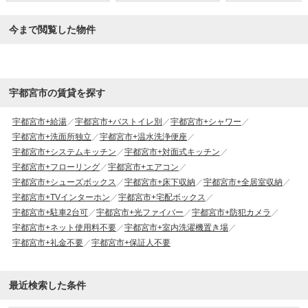
今まで閲覧した物件
宇都宮市の賃貸を探す
宇都宮市+給湯
宇都宮市+バストイレ別
宇都宮市+シャワー
宇都宮市+洗面所独立
宇都宮市+温水洗浄便座
宇都宮市+システムキッチン
宇都宮市+対面式キッチン
宇都宮市+フローリング
宇都宮市+エアコン
宇都宮市+シューズボックス
宇都宮市+床下収納
宇都宮市+全居室収納
宇都宮市+TVインターホン
宇都宮市+宅配ボックス
宇都宮市+駐車2台可
宇都宮市+光ファイバー
宇都宮市+防犯カメラ
宇都宮市+ネット使用料不要
宇都宮市+室内洗濯機置き場
宇都宮市+礼金不要
宇都宮市+保証人不要
最近検索した条件