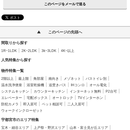
このページをメールで送る
このページの先頭へ
間取りから探す
1R~1LDK
2K~2LDK
3k~3LDK
4K~以上
人気特集から探す
物件特集一覧
2階以上
最上階
角部屋
南向き
メゾネット
バストイレ別
温水洗浄便座
浴室乾燥機
追焚きバス
IHコンロ
オール電化
システムキッチン
カウンターキッチン
インターネット無料
P2台可
エレベーター
宅配ボックス
オートロック
TVインターホン
防犯カメラ
即入居可
ペット相談可
二人入居可
ウォークインクローゼット
宇都宮市のエリア特集
宝木・細谷エリア
上戸祭・野沢エリア
山本・富士見が丘エリア