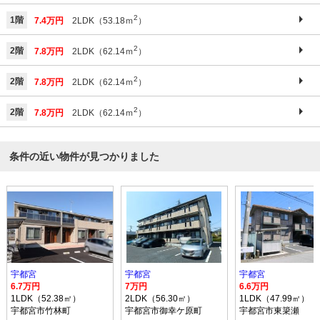
2
1階
7.4万円
2LDK（53.18ｍ
）
2
2階
7.8万円
2LDK（62.14ｍ
）
2
2階
7.8万円
2LDK（62.14ｍ
）
2
2階
7.8万円
2LDK（62.14ｍ
）
条件の近い物件が見つかりました
宇都宮
宇都宮
宇都宮
6.7万円
7万円
6.6万円
1LDK（52.38㎡）
2LDK（56.30㎡）
1LDK（47.99㎡）
宇都宮市竹林町
宇都宮市御幸ケ原町
宇都宮市東簗瀬