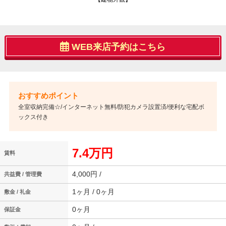
WEB来店予約はこちら
全室収納完備☆/インターネット無料/防犯カメラ設置済/便利な宅配ボ
ックス付き
7.4万円
賃料
4,000円 /
共益費 / 管理費
1ヶ月 / 0ヶ月
敷金 / 礼金
0ヶ月
保証金