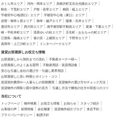
さくら市エリア
河内・岡本エリア
高根沢町宝石台光陽台エリア
駒生・下荒針エリア
戸祭・若草エリア
鶴田・砥上エリア
宇都宮中心地(西口）エリア
宇都宮中心地（東口）エリア
岩曽・御幸ヶ原エリア
御幸・越戸エリア
陽東・石井エリア
鹿沼市エリア
西川田エリア
南宇都宮駅不動前エリア
簗瀬・下栗エリア
峰・平松本町エリア
清原ゆいの杜エリア
壬生町・おもちゃの町エリア
江曽島・陽南エリア
雀の宮・上横田エリア
下野市エリア
真岡市・上三川町エリア
インターパークエリア
賃貸お部屋探しお役立ち情報
お部屋探しから契約までの流れ
不動産オーナー様へ
お部屋探しのよくある質問
不動産用語・賃貸用語集
安心な引越し会社の選び方・引越し業界用語
お部屋探しに良い時期とポイント・コツ
賃貸契約費用や一人暮らしの初期費用
賃貸物件の選び方やチェック方法
賃貸物件の間取り図や資料の見方
引越し方法で梱包の仕方や荷造りのコツ
当社について
トップページ
物件検索
お役立ち情報
お知らせ
スタッフ紹介
お客様の声
採用情報
会社概要
賃貸物件紹介ブログ
来店予約
プライバシーポリシー
勧誘方針