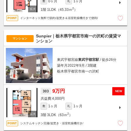
0ヶ月
1ヶ月
敷
礼
2
1階
1LDK（45.33ｍ
）
インターネット無料で節約/追焚き＆浴室乾燥機付きで便利/
Sunpier｜栃木県宇都宮市南一の沢町の賃貸マ
マンション
ンション
東武宇都宮線
東武宇都宮駅
/ 徒歩26分
築年月2022年9月 / 3階建
栃木県宇都宮市南一の沢町
9万円
303
NEW
4,000円
1ヶ月
1ヶ月
敷
礼
2
3階
3LDK（63ｍ
）
システムキッチン完備/追焚き・浴室乾燥機付き/