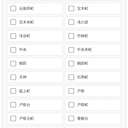
台新田町
宝木町
宝木本町
滝の原
滝谷町
竹林町
中央
中央本町
鶴田
鶴田町
天神
伝馬町
砥上町
戸祭
戸祭台
戸祭町
戸祭元町
豊郷台