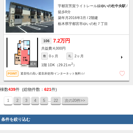
宇都宮芳賀ライトレール線
ゆいの杜中央駅
/
徒歩8分
築年月2016年3月 / 2階建
栃木県宇都宮市ゆいの杜７丁目
7.2万円
106
4,000円
0ヶ月
2ヶ月
敷
礼
2
1階
1DK（29.21ｍ
）
遮音性の高い遮音床使用/インターネット無料☆/
棟数
439
件 (総物件数：
621
件)
1
2
3
4
5
22
次の20件>>
...
条件を絞り込む