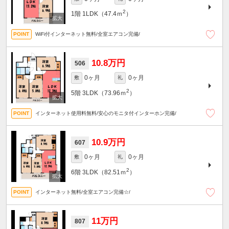
2
1階
1LDK（47.4ｍ
）
WiFi付インターネット無料/全室エアコン完備/
10.8万円
506
0ヶ月
0ヶ月
敷
礼
2
5階
3LDK（73.96ｍ
）
インターネット使用料無料/安心のモニタ付インターホン完備/
10.9万円
607
0ヶ月
0ヶ月
敷
礼
2
6階
3LDK（82.51ｍ
）
インターネット無料/全室エアコン完備☆/
11万円
807