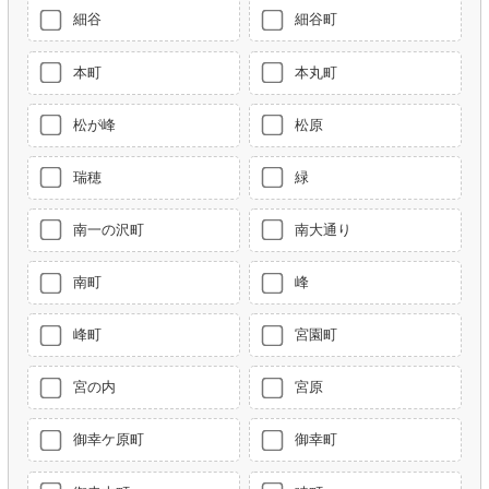
細谷
細谷町
本町
本丸町
松が峰
松原
瑞穂
緑
南一の沢町
南大通り
南町
峰
峰町
宮園町
宮の内
宮原
御幸ケ原町
御幸町