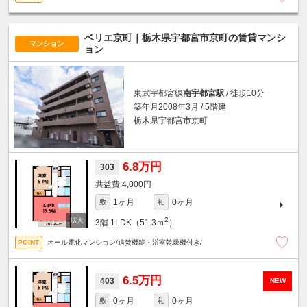
ベリエ京町｜栃木県宇都宮市京町の賃貸マンシ
マンション
ョン
東武宇都宮線
南宇都宮駅
/ 徒歩10分
築年月2008年3月 / 5階建
栃木県宇都宮市京町
6.8万円
303
4,000円
1ヶ月
0ヶ月
敷
礼
2
3階
1LDK（51.3ｍ
）
オール電化マンション/追焚機能・浴室乾燥機付き/
6.5万円
403
NEW
0ヶ月
0ヶ月
敷
礼