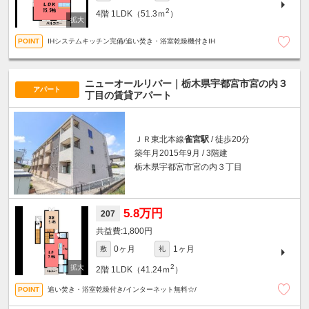
2
4階
1LDK（51.3ｍ
）
IHシステムキッチン完備/追い焚き・浴室乾燥機付きIH
ニューオールリバー｜栃木県宇都宮市宮の内３
アパート
丁目の賃貸アパート
ＪＲ東北本線
雀宮駅
/ 徒歩20分
築年月2015年9月 / 3階建
栃木県宇都宮市宮の内３丁目
5.8万円
207
1,800円
0ヶ月
1ヶ月
敷
礼
2
2階
1LDK（41.24ｍ
）
追い焚き・浴室乾燥付き/インターネット無料☆/