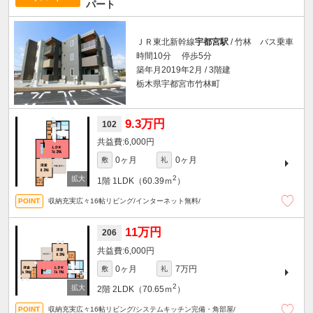
パート
ＪＲ東北新幹線
宇都宮駅
/ 竹林 バス乗車
時間10分 停歩5分
築年月2019年2月 / 3階建
栃木県宇都宮市竹林町
9.3万円
102
6,000円
0ヶ月
0ヶ月
敷
礼
2
1階
1LDK（60.39ｍ
）
収納充実広々16帖リビング/インターネット無料/
11万円
206
6,000円
0ヶ月
7万円
敷
礼
2
2階
2LDK（70.65ｍ
）
収納充実広々16帖リビング/システムキッチン完備・角部屋/