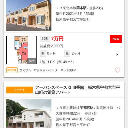
ＪＲ東北本線
岡本駅
/ 徒歩23分
築年月2021年8月 / 2階建
栃木県宇都宮市平出町
7万円
105
NEW
2,900円
0ヶ月
2ヶ月
敷
礼
2
1階
1LDK（50.49ｍ
）
ひろびろ一坪お風呂☆/インターネット無料/
アーバンスペース G III番館｜栃木県宇都宮市平
アパート
出町の賃貸アパート
ＪＲ東北新幹線
宇都宮駅
/ 雷電神社前 バ
ス乗車時間22分 停歩7分
築年月2014年6月 / 2階建
栃木県宇都宮市平出町