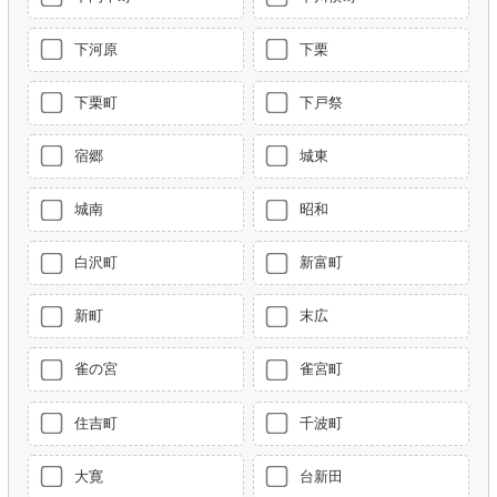
下河原
下栗
下栗町
下戸祭
宿郷
城東
城南
昭和
白沢町
新富町
新町
末広
雀の宮
雀宮町
住吉町
千波町
大寛
台新田