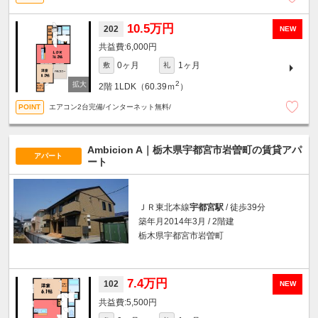
10.5万円
202
NEW
6,000円
0ヶ月
1ヶ月
敷
礼
2
2階
1LDK（60.39ｍ
）
エアコン2台完備/インターネット無料/
Ambicion A｜栃木県宇都宮市岩曽町の賃貸アパ
アパート
ート
ＪＲ東北本線
宇都宮駅
/ 徒歩39分
築年月2014年3月 / 2階建
栃木県宇都宮市岩曽町
7.4万円
102
NEW
5,500円