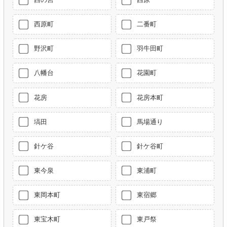
西原町
二番町
野沢町
羽牛田町
八幡台
花園町
花房
花房本町
塙田
馬場通り
針ケ谷
針ケ谷町
東今泉
東浦町
東岡本町
東宿郷
東宝木町
東戸祭