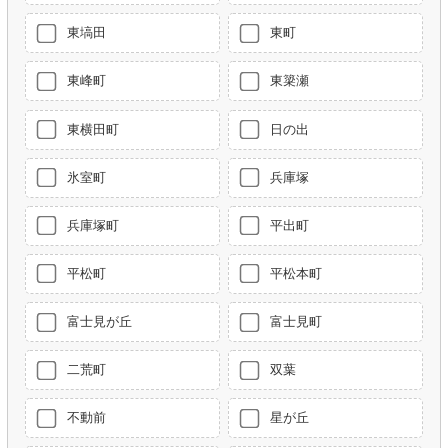
東塙田
東町
東峰町
東簗瀬
東横田町
日の出
氷室町
兵庫塚
兵庫塚町
平出町
平松町
平松本町
富士見が丘
富士見町
二荒町
双葉
不動前
星が丘