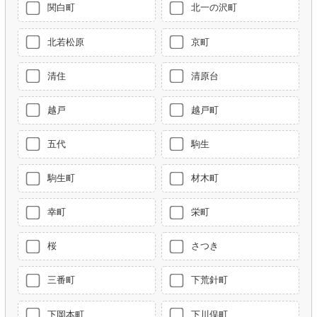
関白町
北一の沢町
北若松原
京町
清住
清原台
越戸
越戸町
五代
駒生
駒生町
材木町
幸町
栄町
桜
さつき
三番町
下荒針町
下岡本町
下川俣町