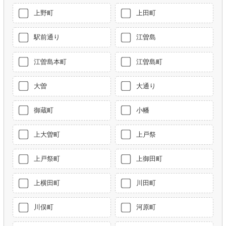
上野町
上田町
駅前通り
江曽島
江曽島本町
江曽島町
大曽
大通り
御蔵町
小幡
上大曽町
上戸祭
上戸祭町
上御田町
上横田町
川田町
川俣町
河原町