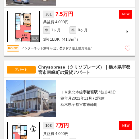
7.5万円
301
NEW
4,000円
1ヶ月
0ヶ月
敷
礼
2
3階
1LDK（41.8ｍ
）
インターネット無料☆/追い焚き付き最上階角部屋/
Chrysoprase（クリソプレーズ）｜栃木県宇都
アパート
宮市東峰町の賃貸アパート
ＪＲ東北本線
宇都宮駅
/ 徒歩42分
築年月2022年11月 / 2階建
栃木県宇都宮市東峰町
7万円
103
NEW
4,000円