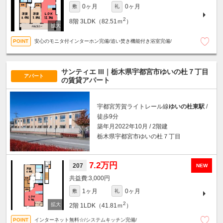
0ヶ月
0ヶ月
敷
礼
2
8階
3LDK（82.51ｍ
）
安心のモニタ付インターホン完備/追い焚き機能付き浴室完備/
サンティエ III｜栃木県宇都宮市ゆいの杜７丁目
アパート
の賃貸アパート
宇都宮芳賀ライトレール線
ゆいの杜東駅
/
徒歩9分
築年月2022年10月 / 2階建
栃木県宇都宮市ゆいの杜７丁目
7.2万円
207
NEW
3,000円
1ヶ月
0ヶ月
敷
礼
2
2階
1LDK（41.81ｍ
）
インターネット無料☆/システムキッチン完備/