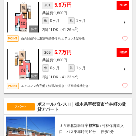
5.9万円
201
NEW
1,800円
0ヶ月
1ヶ月
敷
礼
2
2階
1LDK（41.26ｍ
）
雨の日便利な浴室乾燥機付き/エアコン2台完備/
5.7万円
205
NEW
1,800円
0ヶ月
1ヶ月
敷
礼
2
2階
1LDK（41.23ｍ
）
エアコン２台完備で快適/追焚き・浴室乾燥機付き/
ボヌールパレス II｜栃木県宇都宮市竹林町の賃
アパート
貸アパート
ＪＲ東北新幹線
宇都宮駅
/ 竹林保育園入
口 バス乗車時間10分 停歩1分