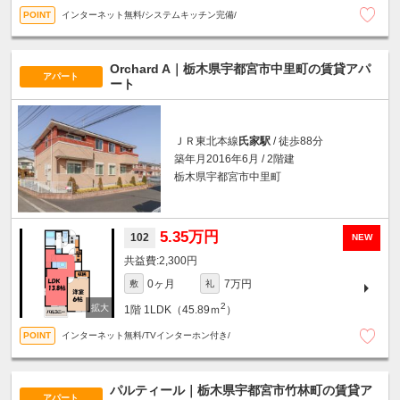
インターネット無料/システムキッチン完備/
Orchard A｜栃木県宇都宮市中里町の賃貸アパ
アパート
ート
ＪＲ東北本線
氏家駅
/ 徒歩88分
築年月2016年6月 / 2階建
栃木県宇都宮市中里町
5.35万円
102
NEW
2,300円
0ヶ月
7万円
敷
礼
2
1階
1LDK（45.89ｍ
）
インターネット無料/TVインターホン付き/
パルティール｜栃木県宇都宮市竹林町の賃貸ア
アパート