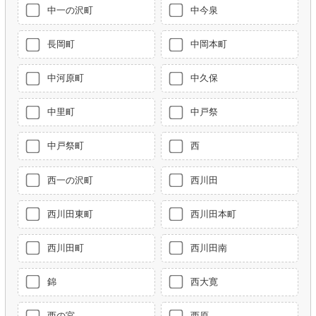
中一の沢町
中今泉
長岡町
中岡本町
中河原町
中久保
中里町
中戸祭
中戸祭町
西
西一の沢町
西川田
西川田東町
西川田本町
西川田町
西川田南
錦
西大寛
西の宮
西原