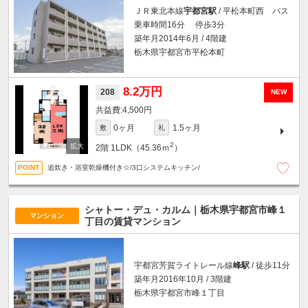
ＪＲ東北本線
宇都宮駅
/ 平松本町西 バス
乗車時間16分 停歩3分
築年月2014年6月 / 4階建
栃木県宇都宮市平松本町
8.2万円
208
NEW
4,500円
0ヶ月
1.5ヶ月
敷
礼
2
2階
1LDK（45.36ｍ
）
追炊き・浴室乾燥機付き☆/3口システムキッチン/
シャトー・デュ・カルム｜栃木県宇都宮市峰１
マンション
丁目の賃貸マンション
宇都宮芳賀ライトレール線
峰駅
/ 徒歩11分
築年月2016年10月 / 3階建
栃木県宇都宮市峰１丁目