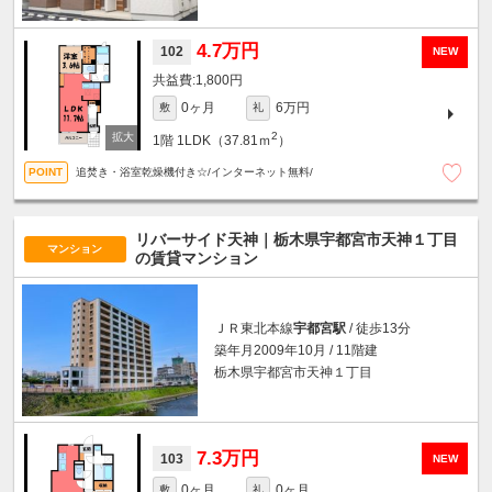
4.7万円
102
NEW
1,800円
0ヶ月
6万円
敷
礼
2
1階
1LDK（37.81ｍ
）
追焚き・浴室乾燥機付き☆/インターネット無料/
リバーサイド天神｜栃木県宇都宮市天神１丁目
マンション
の賃貸マンション
ＪＲ東北本線
宇都宮駅
/ 徒歩13分
築年月2009年10月 / 11階建
栃木県宇都宮市天神１丁目
7.3万円
103
NEW
0ヶ月
0ヶ月
敷
礼