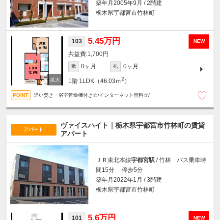
築年月2005年9月 / 2階建
栃木県宇都宮市竹林町
5.45万円
103
NEW
1,700円
0ヶ月
0ヶ月
敷
礼
2
1階
1LDK（46.03ｍ
）
追い焚き・浴室乾燥機付き☆/インターネット無料☆/
ヴァイスハイト｜栃木県宇都宮市竹林町の賃貸
アパート
アパート
ＪＲ東北本線
宇都宮駅
/ 竹林 バス乗車時
間15分 停歩5分
築年月2022年1月 / 3階建
栃木県宇都宮市竹林町
5.6万円
101
NEW