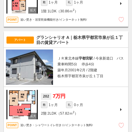
1ヶ月
1ヶ月
敷
礼
2
1階
1LDK（30.86ｍ
）
追い焚き・浴室乾燥機能付き/インターネット無料/
グランシャリオ A｜栃木県宇都宮市泉が丘１丁
アパート
目の賃貸アパート
ＪＲ東北本線
宇都宮駅
/ 今泉新道口 バス
乗車時間5分 停歩4分
築年月2001年2月 / 2階建
栃木県宇都宮市泉が丘１丁目
7万円
202
1ヶ月
0ヶ月
敷
礼
2
2階
2LDK（57.82ｍ
）
追い焚き・シャワートイレ付き☆/インターネット無料/