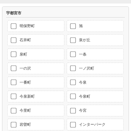
宇都宮市
明保野町
旭
石井町
泉が丘
泉町
一条
一の沢
一ノ沢町
一番町
今泉
今泉新町
今泉町
今里町
今宮
岩曽町
インターパーク