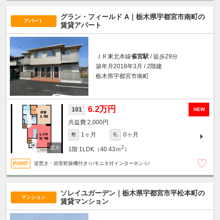
グラン・フィールド A｜栃木県宇都宮市南町の
アパート
賃貸アパート
ＪＲ東北本線
雀宮駅
/ 徒歩29分
築年月2018年3月 / 2階建
栃木県宇都宮市南町
6.2万円
101
NEW
2,000円
1ヶ月
0ヶ月
敷
礼
2
1階
1LDK（40.43ｍ
）
追焚き・浴室乾燥機付き☆/モニタ付インターホン☆/
ソレイユガーデン｜栃木県宇都宮市平松本町の
マンション
賃貸マンション