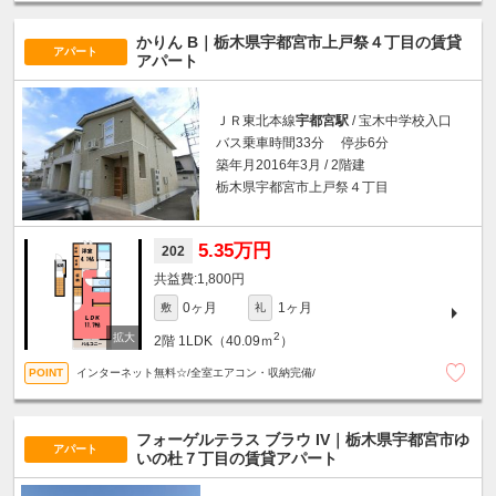
かりん B｜栃木県宇都宮市上戸祭４丁目の賃貸
アパート
アパート
ＪＲ東北本線
宇都宮駅
/ 宝木中学校入口
バス乗車時間33分 停歩6分
築年月2016年3月 / 2階建
栃木県宇都宮市上戸祭４丁目
5.35万円
202
1,800円
0ヶ月
1ヶ月
敷
礼
2
2階
1LDK（40.09ｍ
）
インターネット無料☆/全室エアコン・収納完備/
フォーゲルテラス ブラウ IV｜栃木県宇都宮市ゆ
アパート
いの杜７丁目の賃貸アパート