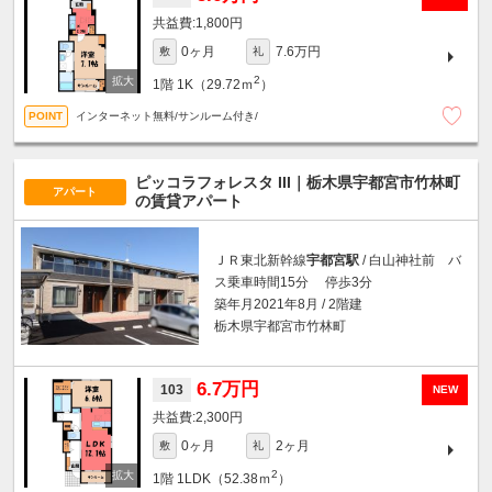
1,800円
0ヶ月
7.6万円
敷
礼
2
1階
1K（29.72ｍ
）
インターネット無料/サンルーム付き/
ピッコラフォレスタ III｜栃木県宇都宮市竹林町
アパート
の賃貸アパート
ＪＲ東北新幹線
宇都宮駅
/ 白山神社前 バ
ス乗車時間15分 停歩3分
築年月2021年8月 / 2階建
栃木県宇都宮市竹林町
6.7万円
103
NEW
2,300円
0ヶ月
2ヶ月
敷
礼
2
1階
1LDK（52.38ｍ
）