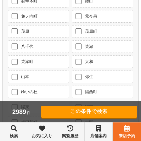
御幸本町
睦町
免ノ内町
元今泉
茂原
茂原町
八千代
簗瀬
簗瀬町
大和
山本
弥生
ゆいの杜
陽西町
陽東
陽南
2989
件
横田新町
吉野
検索
お気に入り
閲覧履歴
店舗案内
来店予約
六道町
若草