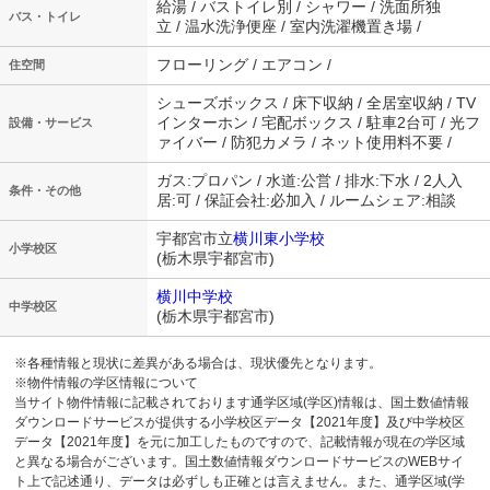
給湯 / バストイレ別 / シャワー / 洗面所独
バス・トイレ
立 / 温水洗浄便座 / 室内洗濯機置き場 /
フローリング / エアコン /
住空間
シューズボックス / 床下収納 / 全居室収納 / TV
インターホン / 宅配ボックス / 駐車2台可 / 光フ
設備・サービス
ァイバー / 防犯カメラ / ネット使用料不要 /
ガス:プロパン / 水道:公営 / 排水:下水 / 2人入
条件・その他
居:可 / 保証会社:必加入 / ルームシェア:相談
宇都宮市立
横川東小学校
小学校区
(栃木県宇都宮市)
横川中学校
中学校区
(栃木県宇都宮市)
※各種情報と現状に差異がある場合は、現状優先となります。
※物件情報の学区情報について
当サイト物件情報に記載されております通学区域(学区)情報は、国土数値情報
ダウンロードサービスが提供する小学校区データ【2021年度】及び中学校区
データ【2021年度】を元に加工したものですので、記載情報が現在の学区域
と異なる場合がございます。国土数値情報ダウンロードサービスのWEBサイ
ト上で記述通り、データは必ずしも正確とは言えません。また、通学区域(学