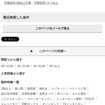
宇都宮市+保証人不要
宇都宮市+２Ｆ以上
最近検索した条件
このページをメールで送る
このページの先頭へ
間取りから探す
1R~1LDK
2K~2LDK
3k~3LDK
4K~以上
人気特集から探す
物件特集一覧
2階以上
最上階
角部屋
南向き
メゾネット
バストイレ別
温水洗浄便座
浴室乾燥機
追焚きバス
IHコンロ
オール電化
システムキッチン
カウンターキッチン
インターネット無料
P2台可
エレベーター
宅配ボックス
オートロック
TVインターホン