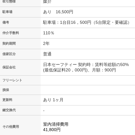
媒介
取引態様
あり 16,500円
駐車場
駐車場：1台目16，500円（5台限定・要確認）
備考
110％
仲介手数料
2年
契約期間
普通
借家区分
日本セーフティー 契約時：賃料等総額の50%
保証会社
(最低保証料20，000円)、月額：900円
フリーレント
損保
あり 1ヶ月
更新料
-
鍵交換代
室内清掃費用
その他費用
41,800円