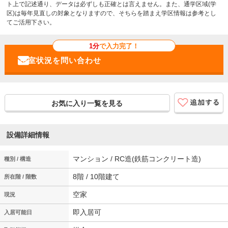
ト上で記述通り、データは必ずしも正確とは言えません。また、通学区域(学
区)は毎年見直しの対象となりますので、そちらを踏まえ学区情報は参考とし
てご活用下さい。
1分
で入力完了！
お気に入り一覧を見る
設備詳細情報
マンション / RC造(鉄筋コンクリート造)
種別 / 構造
8階 / 10階建て
所在階 / 階数
空家
現況
即入居可
入居可能日