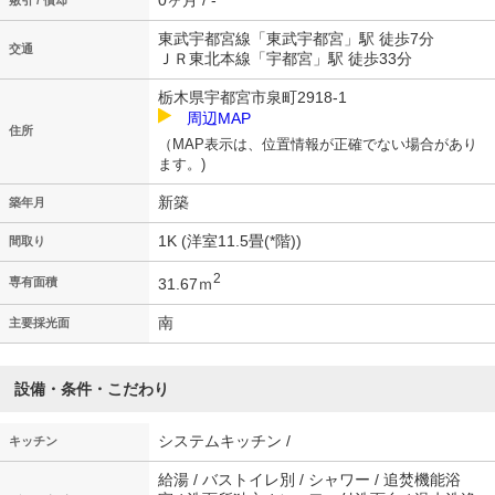
0ヶ月 / -
敷引 / 償却
東武宇都宮線「東武宇都宮」駅 徒歩7分
交通
ＪＲ東北本線「宇都宮」駅 徒歩33分
栃木県宇都宮市泉町2918-1
周辺MAP
住所
（MAP表示は、位置情報が正確でない場合があり
ます。)
新築
築年月
1K (洋室11.5畳(*階))
間取り
2
31.67ｍ
専有面積
南
主要採光面
設備・条件・こだわり
システムキッチン /
キッチン
給湯 / バストイレ別 / シャワー / 追焚機能浴