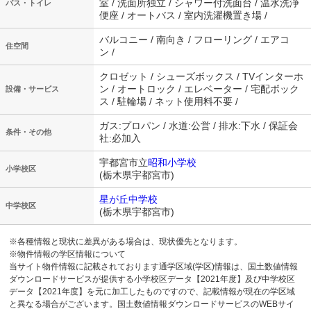
室 / 洗面所独立 / シャワー付洗面台 / 温水洗浄
バス・トイレ
便座 / オートバス / 室内洗濯機置き場 /
バルコニー / 南向き / フローリング / エアコ
住空間
ン /
クロゼット / シューズボックス / TVインターホ
ン / オートロック / エレベーター / 宅配ボック
設備・サービス
ス / 駐輪場 / ネット使用料不要 /
ガス:プロパン / 水道:公営 / 排水:下水 / 保証会
条件・その他
社:必加入
宇都宮市立
昭和小学校
小学校区
(栃木県宇都宮市)
星が丘中学校
中学校区
(栃木県宇都宮市)
※各種情報と現状に差異がある場合は、現状優先となります。
※物件情報の学区情報について
当サイト物件情報に記載されております通学区域(学区)情報は、国土数値情報
ダウンロードサービスが提供する小学校区データ【2021年度】及び中学校区
データ【2021年度】を元に加工したものですので、記載情報が現在の学区域
と異なる場合がございます。国土数値情報ダウンロードサービスのWEBサイ