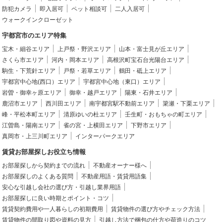
防犯カメラ
即入居可
ペット相談可
二人入居可
ウォークインクローゼット
宇都宮市のエリア特集
宝木・細谷エリア
上戸祭・野沢エリア
山本・富士見が丘エリア
さくら市エリア
河内・岡本エリア
高根沢町宝石台光陽台エリア
駒生・下荒針エリア
戸祭・若草エリア
鶴田・砥上エリア
宇都宮中心地(西口）エリア
宇都宮中心地（東口）エリア
岩曽・御幸ヶ原エリア
御幸・越戸エリア
陽東・石井エリア
鹿沼市エリア
西川田エリア
南宇都宮駅不動前エリア
簗瀬・下栗エリア
峰・平松本町エリア
清原ゆいの杜エリア
壬生町・おもちゃの町エリア
江曽島・陽南エリア
雀の宮・上横田エリア
下野市エリア
真岡市・上三川町エリア
インターパークエリア
賃貸お部屋探しお役立ち情報
お部屋探しから契約までの流れ
不動産オーナー様へ
お部屋探しのよくある質問
不動産用語・賃貸用語集
安心な引越し会社の選び方・引越し業界用語
お部屋探しに良い時期とポイント・コツ
賃貸契約費用や一人暮らしの初期費用
賃貸物件の選び方やチェック方法
賃貸物件の間取り図や資料の見方
引越し方法で梱包の仕方や荷造りのコツ