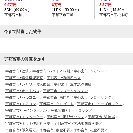
6.9万円
8万円
8.2万円
3DK（60.00㎡）
1LDK（50.00㎡）
1LDK（45.36㎡）
宇都宮市桜
宇都宮市宮町
宇都宮市平松本町
今まで閲覧した物件
宇都宮市の賃貸を探す
宇都宮市+給湯
宇都宮市+バストイレ別
宇都宮市+シャワー
宇都宮市+追焚機能浴室
宇都宮市+洗面所独立
宇都宮市+シャワー付洗面台
宇都宮市+温水洗浄便座
宇都宮市+オートバス
宇都宮市+システムキッチン
宇都宮市+バルコニー
宇都宮市+南向き
宇都宮市+フローリング
宇都宮市+エアコン
宇都宮市+クロゼット
宇都宮市+シューズボックス
宇都宮市+TVインターホン
宇都宮市+オートロック
宇都宮市+エレベーター
宇都宮市+宅配ボックス
宇都宮市+駐輪場
宇都宮市+ネット使用料不要
宇都宮市+室内洗濯機置き場
宇都宮市+即入居可
宇都宮市+敷金不要
宇都宮市+礼金不要