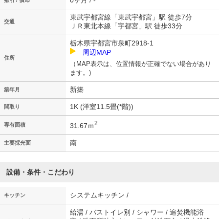
0ヶ月 / -
敷引 / 償却
東武宇都宮線「東武宇都宮」駅 徒歩7分
交通
ＪＲ東北本線「宇都宮」駅 徒歩33分
栃木県宇都宮市泉町2918-1
周辺MAP
住所
（MAP表示は、位置情報が正確でない場合があり
ます。)
新築
築年月
1K (洋室11.5畳(*階))
間取り
2
31.67ｍ
専有面積
南
主要採光面
設備・条件・こだわり
システムキッチン /
キッチン
給湯 / バストイレ別 / シャワー / 追焚機能浴