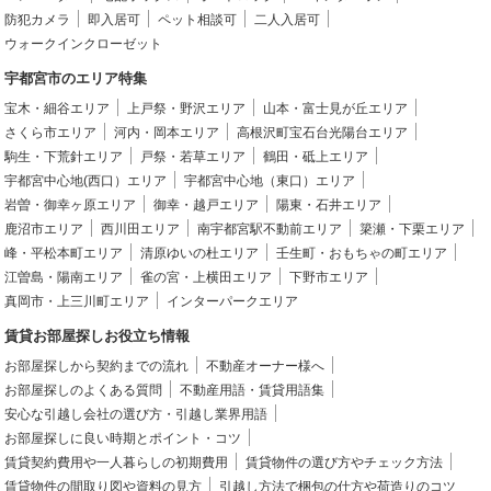
防犯カメラ
即入居可
ペット相談可
二人入居可
ウォークインクローゼット
宇都宮市のエリア特集
宝木・細谷エリア
上戸祭・野沢エリア
山本・富士見が丘エリア
さくら市エリア
河内・岡本エリア
高根沢町宝石台光陽台エリア
駒生・下荒針エリア
戸祭・若草エリア
鶴田・砥上エリア
宇都宮中心地(西口）エリア
宇都宮中心地（東口）エリア
岩曽・御幸ヶ原エリア
御幸・越戸エリア
陽東・石井エリア
鹿沼市エリア
西川田エリア
南宇都宮駅不動前エリア
簗瀬・下栗エリア
峰・平松本町エリア
清原ゆいの杜エリア
壬生町・おもちゃの町エリア
江曽島・陽南エリア
雀の宮・上横田エリア
下野市エリア
真岡市・上三川町エリア
インターパークエリア
賃貸お部屋探しお役立ち情報
お部屋探しから契約までの流れ
不動産オーナー様へ
お部屋探しのよくある質問
不動産用語・賃貸用語集
安心な引越し会社の選び方・引越し業界用語
お部屋探しに良い時期とポイント・コツ
賃貸契約費用や一人暮らしの初期費用
賃貸物件の選び方やチェック方法
賃貸物件の間取り図や資料の見方
引越し方法で梱包の仕方や荷造りのコツ