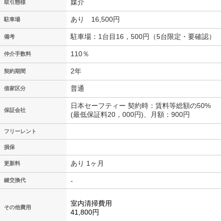
媒介
取引態様
あり 16,500円
駐車場
駐車場：1台目16，500円（5台限定・要確認）
備考
110％
仲介手数料
2年
契約期間
普通
借家区分
日本セーフティー 契約時：賃料等総額の50%
保証会社
(最低保証料20，000円)、月額：900円
フリーレント
損保
あり 1ヶ月
更新料
-
鍵交換代
室内清掃費用
その他費用
41,800円