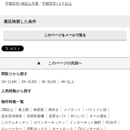
宇都宮市+保証人不要
宇都宮市+２Ｆ以上
最近検索した条件
このページをメールで送る
このページの先頭へ
間取りから探す
1R~1LDK
2K~2LDK
3k~3LDK
4K~以上
人気特集から探す
物件特集一覧
2階以上
最上階
角部屋
南向き
メゾネット
バストイレ別
温水洗浄便座
浴室乾燥機
追焚きバス
IHコンロ
オール電化
システムキッチン
カウンターキッチン
インターネット無料
P2台可
エレベーター
宅配ボックス
オートロック
TVインターホン