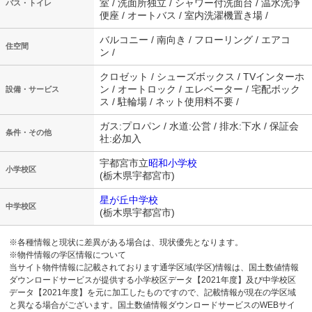
室 / 洗面所独立 / シャワー付洗面台 / 温水洗浄
バス・トイレ
便座 / オートバス / 室内洗濯機置き場 /
バルコニー / 南向き / フローリング / エアコ
住空間
ン /
クロゼット / シューズボックス / TVインターホ
ン / オートロック / エレベーター / 宅配ボック
設備・サービス
ス / 駐輪場 / ネット使用料不要 /
ガス:プロパン / 水道:公営 / 排水:下水 / 保証会
条件・その他
社:必加入
宇都宮市立
昭和小学校
小学校区
(栃木県宇都宮市)
星が丘中学校
中学校区
(栃木県宇都宮市)
※各種情報と現状に差異がある場合は、現状優先となります。
※物件情報の学区情報について
当サイト物件情報に記載されております通学区域(学区)情報は、国土数値情報
ダウンロードサービスが提供する小学校区データ【2021年度】及び中学校区
データ【2021年度】を元に加工したものですので、記載情報が現在の学区域
と異なる場合がございます。国土数値情報ダウンロードサービスのWEBサイ