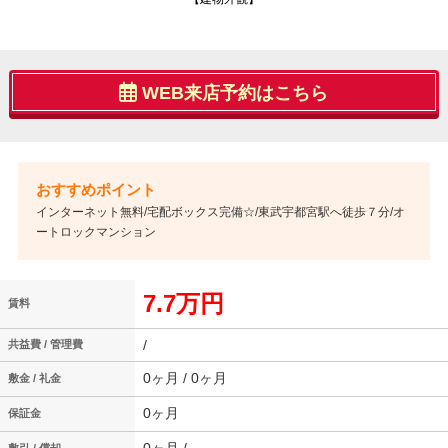
WEB来店予約はこちら
インターネット無料/宅配ボックス完備☆/東武宇都宮駅へ徒歩７分/オ
ートロックマンション
7.7万円
賃料
/
共益費 / 管理費
0ヶ月 / 0ヶ月
敷金 / 礼金
0ヶ月
保証金