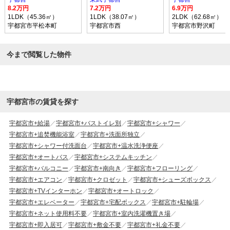
8.2万円
7.2万円
6.9万円
1LDK（45.36㎡）
1LDK（38.07㎡）
2LDK（62.68㎡）
宇都宮市平松本町
宇都宮市西
宇都宮市野沢町
今まで閲覧した物件
宇都宮市の賃貸を探す
宇都宮市+給湯
宇都宮市+バストイレ別
宇都宮市+シャワー
宇都宮市+追焚機能浴室
宇都宮市+洗面所独立
宇都宮市+シャワー付洗面台
宇都宮市+温水洗浄便座
宇都宮市+オートバス
宇都宮市+システムキッチン
宇都宮市+バルコニー
宇都宮市+南向き
宇都宮市+フローリング
宇都宮市+エアコン
宇都宮市+クロゼット
宇都宮市+シューズボックス
宇都宮市+TVインターホン
宇都宮市+オートロック
宇都宮市+エレベーター
宇都宮市+宅配ボックス
宇都宮市+駐輪場
宇都宮市+ネット使用料不要
宇都宮市+室内洗濯機置き場
宇都宮市+即入居可
宇都宮市+敷金不要
宇都宮市+礼金不要