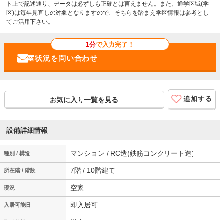
ト上で記述通り、データは必ずしも正確とは言えません。また、通学区域(学
区)は毎年見直しの対象となりますので、そちらを踏まえ学区情報は参考とし
てご活用下さい。
1分
で入力完了！
お気に入り一覧を見る
設備詳細情報
マンション / RC造(鉄筋コンクリート造)
種別 / 構造
7階 / 10階建て
所在階 / 階数
空家
現況
即入居可
入居可能日