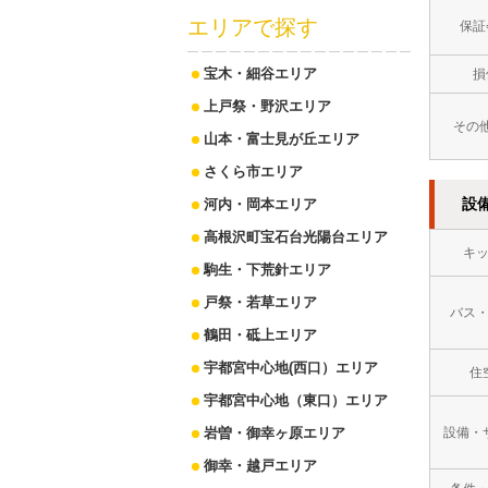
エリアで探す
保証
宝木・細谷エリア
損
上戸祭・野沢エリア
その
山本・富士見が丘エリア
さくら市エリア
設
河内・岡本エリア
高根沢町宝石台光陽台エリア
キ
駒生・下荒針エリア
戸祭・若草エリア
バス
鶴田・砥上エリア
宇都宮中心地(西口）エリア
住
宇都宮中心地（東口）エリア
岩曽・御幸ヶ原エリア
設備・
御幸・越戸エリア