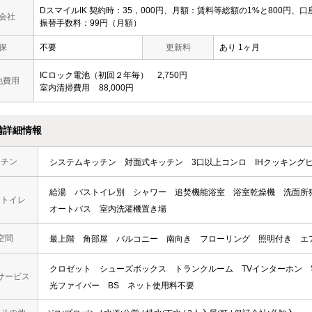
DスマイルIK 契約時：35，000円、月額：賃料等総額の1%と800円、口
会社
振替手数料：99円（月額）
保
不要
更新料
あり 1ヶ月
ICロック電池（初回２年毎）
2,750円
他費用
室内清掃費用
88,000円
備詳細情報
ッチン
システムキッチン
対面式キッチン
3口以上コンロ
IHクッキング
給湯
バストイレ別
シャワー
追焚機能浴室
浴室乾燥機
洗面所
・トイレ
オートバス
室内洗濯機置き場
空間
最上階
角部屋
バルコニー
南向き
フローリング
照明付き
エ
クロゼット
シューズボックス
トランクルーム
TVインターホン
サービス
光ファイバー
BS
ネット使用料不要