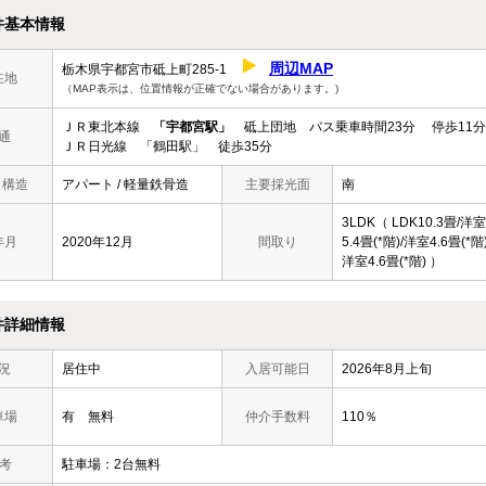
件基本情報
周辺MAP
栃木県宇都宮市砥上町285-1
在地
（MAP表示は、位置情報が正確でない場合があります。)
ＪＲ東北本線
「宇都宮駅」
砥上団地 バス乗車時間23分 停歩11分
通
ＪＲ日光線 「鶴田駅」 徒歩35分
/ 構造
アパート / 軽量鉄骨造
主要採光面
南
3LDK（ LDK10.3畳/洋室
年月
2020年12月
間取り
5.4畳(*階)/洋室4.6畳(*階)
洋室4.6畳(*階) ）
件詳細情報
況
居住中
入居可能日
2026年8月上旬
車場
有 無料
仲介手数料
110％
 考
駐車場：2台無料