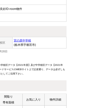
/D-room物件
宮の原中学校
校区
(栃木県宇都宮市)
月20日
校区データ【2021年度】及び中学校区データ【2021年
ードサービスのWEBサイト上で記述通り、データは必ずしも
考としてご活用下さい。
間取り
お気に入り
物件詳細
専有面積