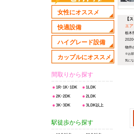
女性にオススメ
【ス
エア
快適設備
栃木
20
ハイグレード設備
物件の
※お部
カップルにオススメ
気にな
間取りから探す
1R･1K･1DK
1LDK
2K･2DK
2LDK
3K･3DK
3LDK以上
駅徒歩から探す