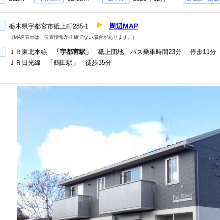
周辺MAP
栃木県宇都宮市砥上町285-1
（MAP表示は、位置情報が正確でない場合があります。)
ＪＲ東北本線
「宇都宮駅」
砥上団地 バス乗車時間23分 停歩11分
ＪＲ日光線 「鶴田駅」 徒歩35分