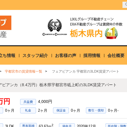
立ち情報
スタッフ紹介
お客様の声
採用情報
会社概要
宇都宮市の賃貸情報一覧
フェアビアンカ 宇都宮の3LDK賃貸アパート
アビアンカ（8.4万円）栃木県宇都宮市砥上町の3LDK賃貸アパート
4万円
4,000円
0ヶ月
2ヶ月
0ヶ月
0ヶ月-
礼金
保証金
敷引・償却
2
3LDK
2020年12月
専有面積
63.63ｍ
築年月
所在階・階数