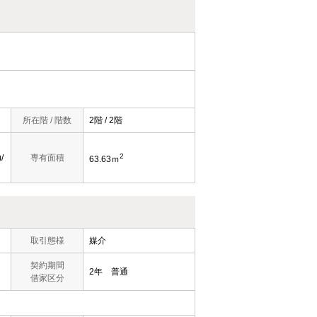
所在階 / 階数
2階 / 2階
2
/
専有面積
63.63ｍ
取引態様
媒介
契約期間
2年 普通
借家区分