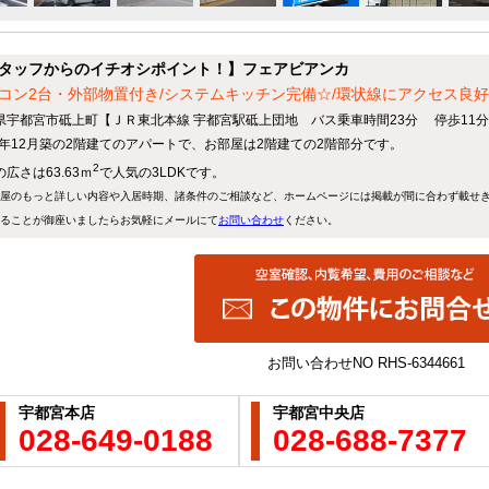
タッフからのイチオシポイント！】フェアビアンカ
コン2台・外部物置付き/システムキッチン完備☆/環状線にアクセス良好/D
県宇都宮市砥上町【ＪＲ東北本線 宇都宮駅砥上団地 バス乗車時間23分 停歩11分
20年12月築の2階建てのアパートで、お部屋は2階建ての2階部分です。
2
広さは63.63ｍ
で人気の3LDKです。
屋のもっと詳しい内容や入居時期、諸条件のご相談など、ホームページには掲載が間に合わず載せ
ることが御座いましたらお気軽にメールにて
お問い合わせ
ください。
お問い合わせNO
RHS-6344661
宇都宮本店
宇都宮中央店
028-649-0188
028-688-7377