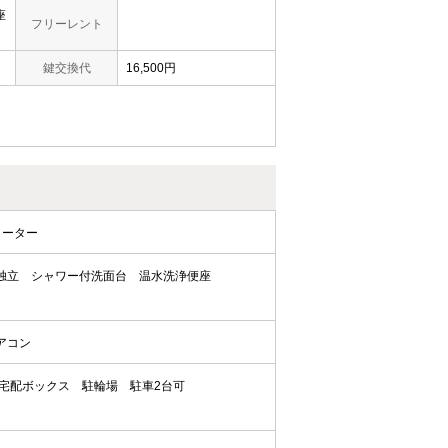
座
フリーレント
鍵交換代
16,500円
ヒーター
独立
シャワー付洗面台
温水洗浄便座
アコン
宅配ボックス
駐輪場
駐車2台可