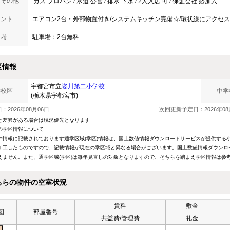
・その他
ガス:プロパン / 水道:公営 / 排水:下水 / 2人入居:可 / 保証会社:必加入
メント
エアコン2台・外部物置付き/システムキッチン完備☆/環状線にアクセス良好
 考
駐車場：2台無料
区情報
宇都宮市立
姿川第二小学校
学校区
中学
(栃木県宇都宮市)
：2026年08月06日
次回更新予定日：2026年08
と差異がある場合は現況優先となります
の学区情報について
件情報に記載されております通学区域(学区)情報は、国土数値情報ダウンロードサービスが提供する小学
加工したものですので、記載情報が現在の学区域と異なる場合がございます。国土数値情報ダウンロ
えません。また、通学区域(学区)は毎年見直しの対象となりますので、そちらを踏まえ学区情報は参
ちらの物件の空室状況
賃料
敷金
図
部屋番号
共益費/管理費
礼金