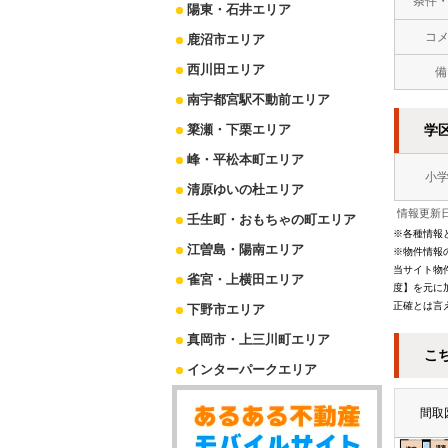
条件
陽東・石井エリア
コ
鹿沼市エリア
西川田エリア
備
南宇都宮駅不動前エリア
簗瀬・下栗エリア
学
峰・平松本町エリア
小
清原ゆいの杜エリア
情報更新日
壬生町・おもちゃの町エリア
※各種情報
江曽島・陽南エリア
※物件情報
当サイト物
雀宮・上横田エリア
度】を元に
正確とは言
下野市エリア
真岡市・上三川町エリア
こ
インターパークエリア
間取