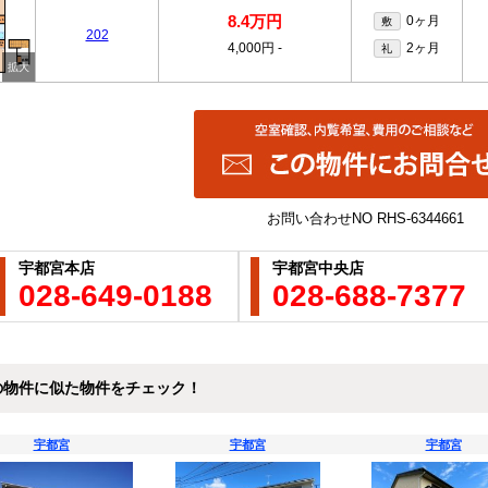
8.4万円
0ヶ月
敷
202
4,000円
-
2ヶ月
礼
お問い合わせNO
RHS-6344661
宇都宮本店
宇都宮中央店
028-649-0188
028-688-7377
の物件に似た物件をチェック！
宇都宮
宇都宮
宇都宮