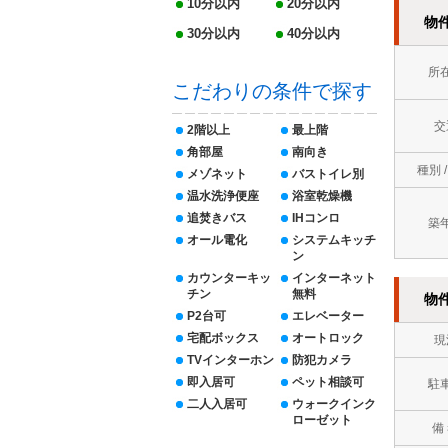
10分以内
20分以内
物
30分以内
40分以内
所
こだわりの条件で探す
交
2階以上
最上階
角部屋
南向き
種別 
メゾネット
バストイレ別
温水洗浄便座
浴室乾燥機
追焚きバス
IHコンロ
築
オール電化
システムキッチ
ン
カウンターキッ
インターネット
チン
無料
物
P2台可
エレベーター
宅配ボックス
オートロック
現
TVインターホン
防犯カメラ
即入居可
ペット相談可
駐
二人入居可
ウォークインク
ローゼット
備