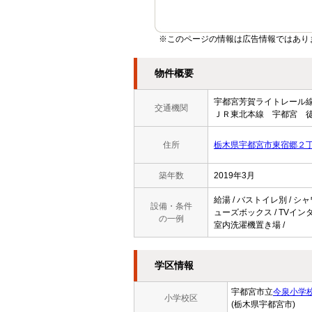
※このページの情報は広告情報ではあり
物件概要
宇都宮芳賀ライトレー
交通機関
ＪＲ東北本線 宇都宮 徒
住所
栃木県宇都宮市東宿郷２
築年数
2019年3月
給湯 / バストイレ別 / シャ
設備・条件
ューズボックス / TVインター
の一例
室内洗濯機置き場 /
学区情報
宇都宮市立
今泉小学
小学校区
(栃木県宇都宮市)