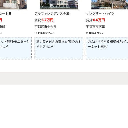
ート II
アルファレジデンス今泉
サングリートハイツ
円
6.7万円
6.6万円
賃貸:
賃貸:
瀬町
宇都宮市中今泉
宇都宮市宿郷
0㎡
3LDK/60.35㎡
2DK/44.95㎡
ット無料/モニター付
追い焚き付き角部屋☆/安心のＴ
のんびりできる和室付き/イ
ホン/
Ｖドアホン/
ーネット無料/