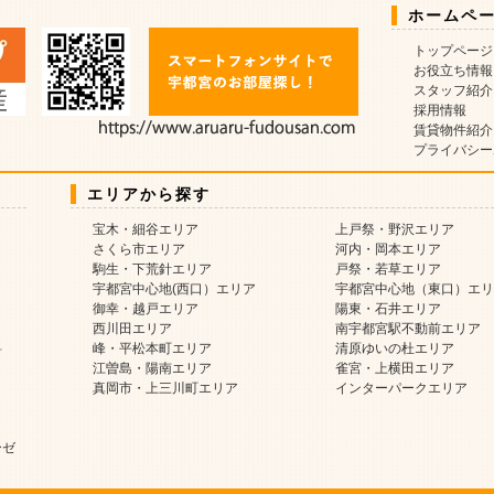
ホームペ
トップページ
お役立ち情報
スタッフ紹介
採用情報
賃貸物件紹介
プライバシー
エリアから探す
宝木・細谷エリア
上戸祭・野沢エリア
さくら市エリア
河内・岡本エリア
駒生・下荒針エリア
戸祭・若草エリア
宇都宮中心地(西口）エリア
宇都宮中心地（東口）エリ
御幸・越戸エリア
陽東・石井エリア
西川田エリア
南宇都宮駅不動前エリア
料
峰・平松本町エリア
清原ゆいの杜エリア
江曽島・陽南エリア
雀宮・上横田エリア
真岡市・上三川町エリア
インターパークエリア
ーゼ