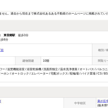
ません。過去から現在まで株式会社あるある不動産のホームぺージに掲載されてい
ル線
東宿郷駅
徒歩3分
歩8分
丁目
種別 / 
建物階建
10階
間取り
ワー / 追焚機能浴室 / 浴室乾燥機 / 洗面所独立 / 温水洗浄便座 / オートバス / バルコニー
ホン / オートロック / エレベーター / 宅配ボックス / 駐輪場 / バイク置場 / CS / BS
校
泉が丘
中学校区
(栃木県