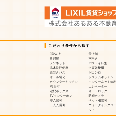
こだわり条件から探す
2階以上
最上階
角部屋
南向き
メゾネット
バストイレ別
温水洗浄便座
浴室乾燥機
追焚きバス
IHコンロ
オール電化
システムキッチン
カウンターキッチン
インターネット無
P2台可
エレベーター
宅配ボックス
オートロック
TVインターホン
防犯カメラ
即入居可
ペット相談可
二人入居可
ウォークインクロ
ット