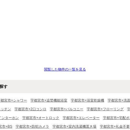
閲覧した物件の一覧を見る
探す
宇都宮市+シャワー
宇都宮市+追焚機能浴室
宇都宮市+浴室乾燥機
宇都宮市+洗
キッチン
宇都宮市+2口コンロ
宇都宮市+バルコニー
宇都宮市+フローリング
インターホン
宇都宮市+オートロック
宇都宮市+エレベーター
宇都宮市+宅配ボ
宮市+BS
宇都宮市+防犯カメラ
宇都宮市+室内洗濯機置き場
宇都宮市+礼金不要