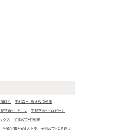
面所独立
宇都宮市+温水洗浄便座
宇都宮市+エアコン
宇都宮市+クロゼット
ックス
宇都宮市+駐輪場
宇都宮市+保証人不要
宇都宮市+２Ｆ以上