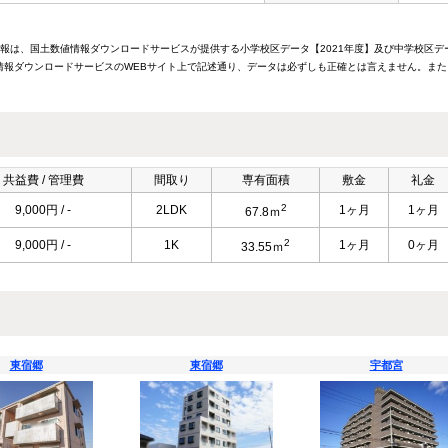
情報は、国土数値情報ダウンロードサービスが提供する小学校区データ【2021年度】及び中学校区デ
報ダウンロードサービスのWEBサイト上で記述通り、データは必ずしも正確とは言えません。また
共益費 / 管理費
間取り
専有面積
敷金
礼金
2
9,000円 / -
2LDK
1ヶ月
1ヶ月
67.8ｍ
2
9,000円 / -
1K
1ヶ月
0ヶ月
33.55ｍ
東宿郷
東宿郷
宇都宮