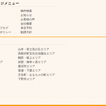
ージメニュー
物件検索
お知らせ
お客様の声
会社概要
ブログ
来店予約
ポリシー
勧誘方針
山本・富士見が丘エリア
高根沢町宝石台光陽台エリア
鶴田・砥上エリア
ア
岩曽・御幸ヶ原エリア
鹿沼市エリア
簗瀬・下栗エリア
壬生町・おもちゃの町エリア
下野市エリア