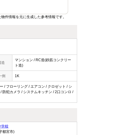
た物件情報を元に生成した参考情報です。
マンション / RC造(鉄筋コンクリー
構造
ト造)
一例
1K
 / フローリング / エアコン / クロゼット / シ
 / 防犯カメラ / システムキッチン / 2口コンロ /
中学校
宇都宮市)