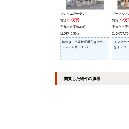
ソレイユガーデン
ノーブル・コ
8.2万円
7.2万
賃貸:
賃貸:
宇都宮市平松本町
宇都宮市簗
1LDK/45.36㎡
2LDK/57.7
追炊き・浴室乾燥機付き☆/3口
インターネ
システムキッチン/
きインター
閲覧した物件の履歴