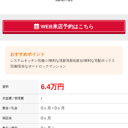
WEB来店予約はこちら
システムキッチン完備☆/便利な洗髪洗面化粧台/便利な宅配ボックス
完備/安全なオートロックマンション
6.4万円
賃料
/
共益費 / 管理費
0ヶ月 / 0ヶ月
敷金 / 礼金
0ヶ月
保証金