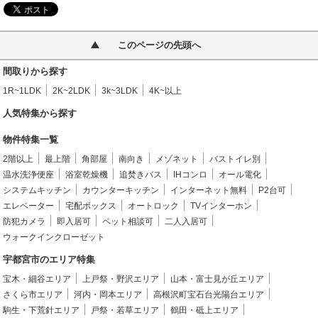
このページの先頭へ
間取りから探す
1R~1LDK
2K~2LDK
3k~3LDK
4K~以上
人気特集から探す
物件特集一覧
2階以上
最上階
角部屋
南向き
メゾネット
バストイレ別
温水洗浄便座
浴室乾燥機
追焚きバス
IHコンロ
オール電化
システムキッチン
カウンターキッチン
インターネット無料
P2台可
エレベーター
宅配ボックス
オートロック
TVインターホン
防犯カメラ
即入居可
ペット相談可
二人入居可
ウォークインクローゼット
宇都宮市のエリア特集
宝木・細谷エリア
上戸祭・野沢エリア
山本・富士見が丘エリア
さくら市エリア
河内・岡本エリア
高根沢町宝石台光陽台エリア
駒生・下荒針エリア
戸祭・若草エリア
鶴田・砥上エリア