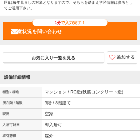
区)は毎年見直しの対象となりますので、そちらを踏まえ学区情報は参考とし
てご活用下さい。
1分
で入力完了！
お気に入り一覧を見る
設備詳細情報
マンション / RC造(鉄筋コンクリート造)
種別 / 構造
3階 / 8階建て
所在階 / 階数
空家
現況
即入居可
入居可能日
媒介
取引態様