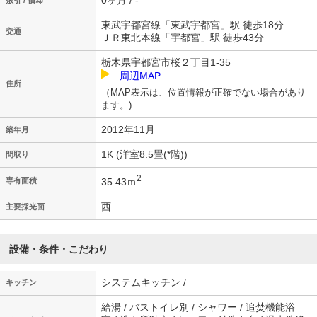
0ヶ月 / -
敷引 / 償却
東武宇都宮線「東武宇都宮」駅 徒歩18分
交通
ＪＲ東北本線「宇都宮」駅 徒歩43分
栃木県宇都宮市桜２丁目1-35
周辺MAP
住所
（MAP表示は、位置情報が正確でない場合があり
ます。)
2012年11月
築年月
1K (洋室8.5畳(*階))
間取り
2
35.43ｍ
専有面積
西
主要採光面
設備・条件・こだわり
システムキッチン /
キッチン
給湯 / バストイレ別 / シャワー / 追焚機能浴