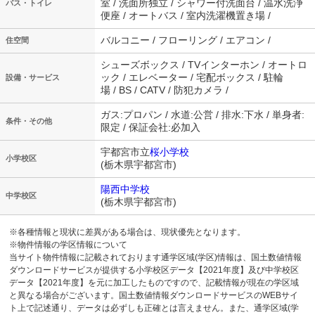
室 / 洗面所独立 / シャワー付洗面台 / 温水洗浄
バス・トイレ
便座 / オートバス / 室内洗濯機置き場 /
バルコニー / フローリング / エアコン /
住空間
シューズボックス / TVインターホン / オートロ
ック / エレベーター / 宅配ボックス / 駐輪
設備・サービス
場 / BS / CATV / 防犯カメラ /
ガス:プロパン / 水道:公営 / 排水:下水 / 単身者:
条件・その他
限定 / 保証会社:必加入
宇都宮市立
桜小学校
小学校区
(栃木県宇都宮市)
陽西中学校
中学校区
(栃木県宇都宮市)
※各種情報と現状に差異がある場合は、現状優先となります。
※物件情報の学区情報について
当サイト物件情報に記載されております通学区域(学区)情報は、国土数値情報
ダウンロードサービスが提供する小学校区データ【2021年度】及び中学校区
データ【2021年度】を元に加工したものですので、記載情報が現在の学区域
と異なる場合がございます。国土数値情報ダウンロードサービスのWEBサイ
ト上で記述通り、データは必ずしも正確とは言えません。また、通学区域(学