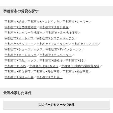
宇都宮市の賃貸を探す
宇都宮市+給湯
宇都宮市+バストイレ別
宇都宮市+シャワー
宇都宮市+追焚機能浴室
宇都宮市+洗面所独立
宇都宮市+シャワー付洗面台
宇都宮市+温水洗浄便座
宇都宮市+オートバス
宇都宮市+システムキッチン
宇都宮市+バルコニー
宇都宮市+フローリング
宇都宮市+エアコン
宇都宮市+シューズボックス
宇都宮市+TVインターホン
宇都宮市+オートロック
宇都宮市+エレベーター
宇都宮市+宅配ボックス
宇都宮市+駐輪場
宇都宮市+BS
宇都宮市+CATV
宇都宮市+防犯カメラ
宇都宮市+室内洗濯機置き場
宇都宮市+即入居可
宇都宮市+敷金不要
宇都宮市+礼金不要
宇都宮市+保証人不要
宇都宮市+２Ｆ以上
最近検索した条件
このページをメールで送る