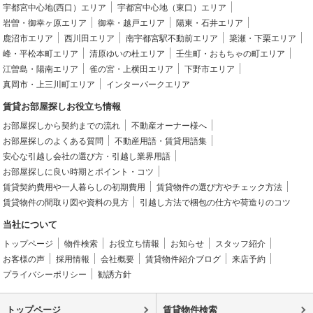
宇都宮中心地(西口）エリア
宇都宮中心地（東口）エリア
岩曽・御幸ヶ原エリア
御幸・越戸エリア
陽東・石井エリア
鹿沼市エリア
西川田エリア
南宇都宮駅不動前エリア
簗瀬・下栗エリア
峰・平松本町エリア
清原ゆいの杜エリア
壬生町・おもちゃの町エリア
江曽島・陽南エリア
雀の宮・上横田エリア
下野市エリア
真岡市・上三川町エリア
インターパークエリア
賃貸お部屋探しお役立ち情報
お部屋探しから契約までの流れ
不動産オーナー様へ
お部屋探しのよくある質問
不動産用語・賃貸用語集
安心な引越し会社の選び方・引越し業界用語
お部屋探しに良い時期とポイント・コツ
賃貸契約費用や一人暮らしの初期費用
賃貸物件の選び方やチェック方法
賃貸物件の間取り図や資料の見方
引越し方法で梱包の仕方や荷造りのコツ
当社について
トップページ
物件検索
お役立ち情報
お知らせ
スタッフ紹介
お客様の声
採用情報
会社概要
賃貸物件紹介ブログ
来店予約
プライバシーポリシー
勧誘方針
トップページ
賃貸物件検索