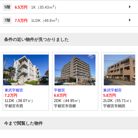
2
5階
6.5万円
1K（35.43ｍ
）
2
7階
7.5万円
1LDK（46.8ｍ
）
条件の近い物件が見つかりました
東武宇都宮
宇都宮
東武宇都宮
7.2万円
6.6万円
5.8万円
1LDK（38.07㎡）
2DK（44.95㎡）
2LDK（55.71㎡）
宇都宮市西
宇都宮市宿郷
宇都宮市鶴田
今まで閲覧した物件