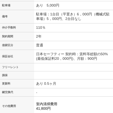
あり 5,000円
駐車場
駐車場：1台目（平置き）6，000円（機械式駐
備考
車場）5，000円、2台目なし
110％
仲介手数料
2年
契約期間
普通
借家区分
日本セーフティー 契約時：賃料等総額の50%
保証会社
(最低保証料20，000円)、月額：900円
フリーレント
損保
あり 0.5ヶ月
更新料
-
鍵交換代
室内清掃費用
その他費用
41,800円