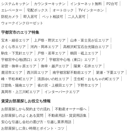
システムキッチン
カウンターキッチン
インターネット無料
P2台可
エレベーター
宅配ボックス
オートロック
TVインターホン
防犯カメラ
即入居可
ペット相談可
二人入居可
ウォークインクローゼット
宇都宮市のエリア特集
宝木・細谷エリア
上戸祭・野沢エリア
山本・富士見が丘エリア
さくら市エリア
河内・岡本エリア
高根沢町宝石台光陽台エリア
駒生・下荒針エリア
戸祭・若草エリア
鶴田・砥上エリア
宇都宮中心地(西口）エリア
宇都宮中心地（東口）エリア
岩曽・御幸ヶ原エリア
御幸・越戸エリア
陽東・石井エリア
鹿沼市エリア
西川田エリア
南宇都宮駅不動前エリア
簗瀬・下栗エリア
峰・平松本町エリア
清原ゆいの杜エリア
壬生町・おもちゃの町エリア
江曽島・陽南エリア
雀の宮・上横田エリア
下野市エリア
真岡市・上三川町エリア
インターパークエリア
賃貸お部屋探しお役立ち情報
お部屋探しから契約までの流れ
不動産オーナー様へ
お部屋探しのよくある質問
不動産用語・賃貸用語集
安心な引越し会社の選び方・引越し業界用語
お部屋探しに良い時期とポイント・コツ