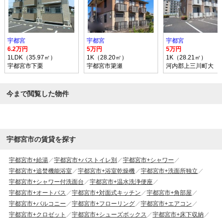
宇都宮
宇都宮
宇都宮
6.2万円
5万円
5万円
1LDK（35.97㎡）
1K（28.20㎡）
1K（28.21㎡）
宇都宮市下栗
宇都宮市簗瀬
河内郡上三川町大
今まで閲覧した物件
宇都宮市の賃貸を探す
宇都宮市+給湯
宇都宮市+バストイレ別
宇都宮市+シャワー
宇都宮市+追焚機能浴室
宇都宮市+浴室乾燥機
宇都宮市+洗面所独立
宇都宮市+シャワー付洗面台
宇都宮市+温水洗浄便座
宇都宮市+オートバス
宇都宮市+対面式キッチン
宇都宮市+角部屋
宇都宮市+バルコニー
宇都宮市+フローリング
宇都宮市+エアコン
宇都宮市+クロゼット
宇都宮市+シューズボックス
宇都宮市+床下収納