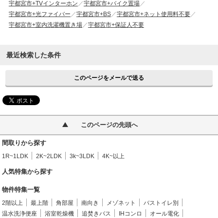
宇都宮市+TVインターホン
宇都宮市+バイク置場
宇都宮市+光ファイバー
宇都宮市+BS
宇都宮市+ネット使用料不要
宇都宮市+室内洗濯機置き場
宇都宮市+保証人不要
最近検索した条件
このページをメールで送る
このページの先頭へ
間取りから探す
1R~1LDK
2K~2LDK
3k~3LDK
4K~以上
人気特集から探す
物件特集一覧
2階以上
最上階
角部屋
南向き
メゾネット
バストイレ別
温水洗浄便座
浴室乾燥機
追焚きバス
IHコンロ
オール電化