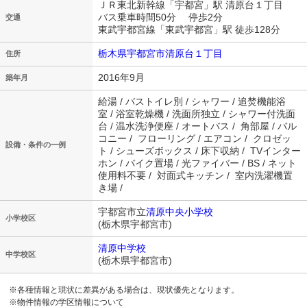
ＪＲ東北新幹線「宇都宮」駅 清原台１丁目
バス乗車時間50分 停歩2分
交通
東武宇都宮線「東武宇都宮」駅 徒歩128分
栃木県宇都宮市清原台１丁目
住所
2016年9月
築年月
給湯 / バストイレ別 / シャワー / 追焚機能浴
室 / 浴室乾燥機 / 洗面所独立 / シャワー付洗面
台 / 温水洗浄便座 / オートバス / 角部屋 / バル
コニー / フローリング / エアコン / クロゼッ
設備・条件の一例
ト / シューズボックス / 床下収納 / TVインター
ホン / バイク置場 / 光ファイバー / BS / ネット
使用料不要 / 対面式キッチン / 室内洗濯機置
き場 /
宇都宮市立
清原中央小学校
小学校区
(栃木県宇都宮市)
清原中学校
中学校区
(栃木県宇都宮市)
※各種情報と現状に差異がある場合は、現状優先となります。
※物件情報の学区情報について