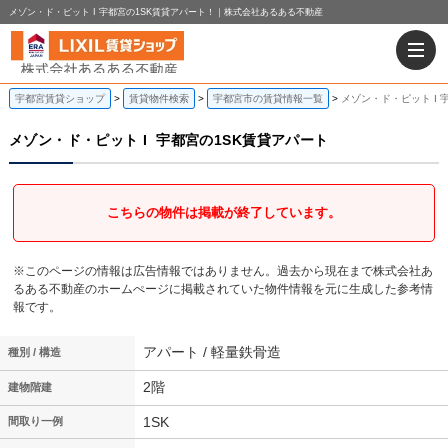
メゾン・ド・ピット I 宇都宮の1SK賃貸アパート！｜株式会社あるある不動産
宇都宮賃貸ショップ
賃貸物件検索
宇都宮市の賃貸情報一覧
メゾン・ド・ピット I 
メゾン・ド・ピット I
宇都宮の1SK賃貸アパート
こちらの物件は掲載が終了しています。
※このページの情報は広告情報ではありません。過去から現在まで株式会社あ
るある不動産のホームぺージに掲載されていた物件情報を元に生成した参考情
報です。
アパート / 軽量鉄骨造
種別 / 構造
2階
建物階建
1SK
間取り一例