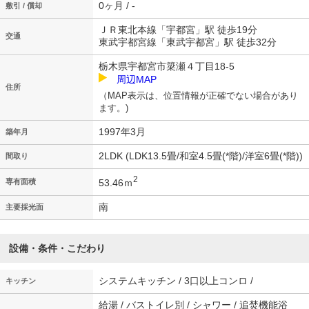
0ヶ月 / -
敷引 / 償却
ＪＲ東北本線「宇都宮」駅 徒歩19分
交通
東武宇都宮線「東武宇都宮」駅 徒歩32分
栃木県宇都宮市簗瀬４丁目18-5
周辺MAP
住所
（MAP表示は、位置情報が正確でない場合があり
ます。)
1997年3月
築年月
2LDK (LDK13.5畳/和室4.5畳(*階)/洋室6畳(*階))
間取り
2
53.46ｍ
専有面積
南
主要採光面
設備・条件・こだわり
システムキッチン / 3口以上コンロ /
キッチン
給湯 / バストイレ別 / シャワー / 追焚機能浴