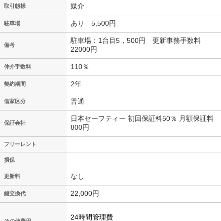
媒介
取引態様
あり 5,500円
駐車場
駐車場：1台目5，500円 更新事務手数料
備考
22000円
110％
仲介手数料
2年
契約期間
普通
借家区分
日本セーフティー 初回保証料50％ 月額保証料
保証会社
800円
フリーレント
損保
なし
更新料
22,000円
鍵交換代
24時間管理費