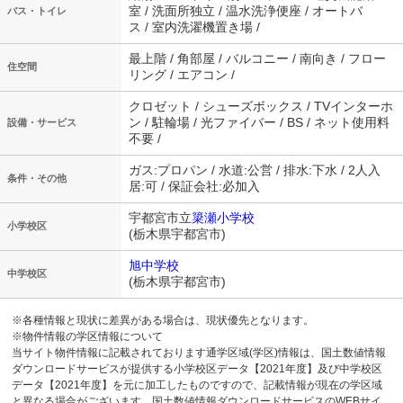
室 / 洗面所独立 / 温水洗浄便座 / オートバ
バス・トイレ
ス / 室内洗濯機置き場 /
最上階 / 角部屋 / バルコニー / 南向き / フロー
住空間
リング / エアコン /
クロゼット / シューズボックス / TVインターホ
ン / 駐輪場 / 光ファイバー / BS / ネット使用料
設備・サービス
不要 /
ガス:プロパン / 水道:公営 / 排水:下水 / 2人入
条件・その他
居:可 / 保証会社:必加入
宇都宮市立
簗瀬小学校
小学校区
(栃木県宇都宮市)
旭中学校
中学校区
(栃木県宇都宮市)
※各種情報と現状に差異がある場合は、現状優先となります。
※物件情報の学区情報について
当サイト物件情報に記載されております通学区域(学区)情報は、国土数値情報
ダウンロードサービスが提供する小学校区データ【2021年度】及び中学校区
データ【2021年度】を元に加工したものですので、記載情報が現在の学区域
と異なる場合がございます。国土数値情報ダウンロードサービスのWEBサイ