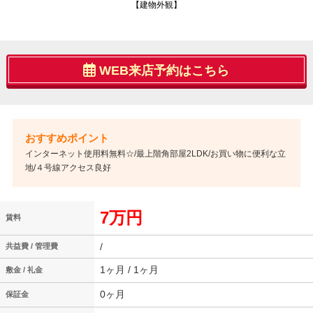
【建物外観】
WEB来店予約はこちら
インターネット使用料無料☆/最上階角部屋2LDK/お買い物に便利な立
地/４号線アクセス良好
7万円
賃料
/
共益費 / 管理費
1ヶ月 / 1ヶ月
敷金 / 礼金
0ヶ月
保証金