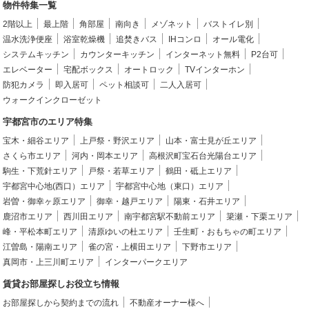
物件特集一覧
2階以上
最上階
角部屋
南向き
メゾネット
バストイレ別
温水洗浄便座
浴室乾燥機
追焚きバス
IHコンロ
オール電化
システムキッチン
カウンターキッチン
インターネット無料
P2台可
エレベーター
宅配ボックス
オートロック
TVインターホン
防犯カメラ
即入居可
ペット相談可
二人入居可
ウォークインクローゼット
宇都宮市のエリア特集
宝木・細谷エリア
上戸祭・野沢エリア
山本・富士見が丘エリア
さくら市エリア
河内・岡本エリア
高根沢町宝石台光陽台エリア
駒生・下荒針エリア
戸祭・若草エリア
鶴田・砥上エリア
宇都宮中心地(西口）エリア
宇都宮中心地（東口）エリア
岩曽・御幸ヶ原エリア
御幸・越戸エリア
陽東・石井エリア
鹿沼市エリア
西川田エリア
南宇都宮駅不動前エリア
簗瀬・下栗エリア
峰・平松本町エリア
清原ゆいの杜エリア
壬生町・おもちゃの町エリア
江曽島・陽南エリア
雀の宮・上横田エリア
下野市エリア
真岡市・上三川町エリア
インターパークエリア
賃貸お部屋探しお役立ち情報
お部屋探しから契約までの流れ
不動産オーナー様へ