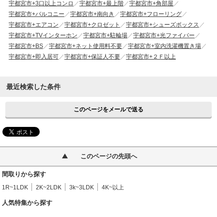
宇都宮市+3口以上コンロ
宇都宮市+最上階
宇都宮市+角部屋
宇都宮市+バルコニー
宇都宮市+南向き
宇都宮市+フローリング
宇都宮市+エアコン
宇都宮市+クロゼット
宇都宮市+シューズボックス
宇都宮市+TVインターホン
宇都宮市+駐輪場
宇都宮市+光ファイバー
宇都宮市+BS
宇都宮市+ネット使用料不要
宇都宮市+室内洗濯機置き場
宇都宮市+即入居可
宇都宮市+保証人不要
宇都宮市+２Ｆ以上
最近検索した条件
このページをメールで送る
このページの先頭へ
間取りから探す
1R~1LDK
2K~2LDK
3k~3LDK
4K~以上
人気特集から探す