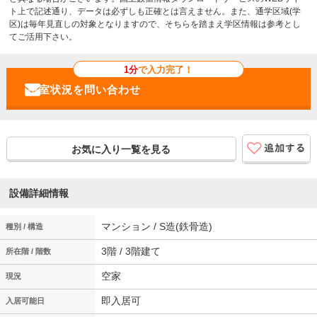
ト上で記述通り、データは必ずしも正確とは言えません。また、通学区域(学
区)は毎年見直しの対象となりますので、そちらを踏まえ学区情報は参考とし
てご活用下さい。
1分
で入力完了！
お気に入り一覧を見る
設備詳細情報
マンション / S造(鉄骨造)
種別 / 構造
3階 / 3階建て
所在階 / 階数
空家
現況
即入居可
入居可能日