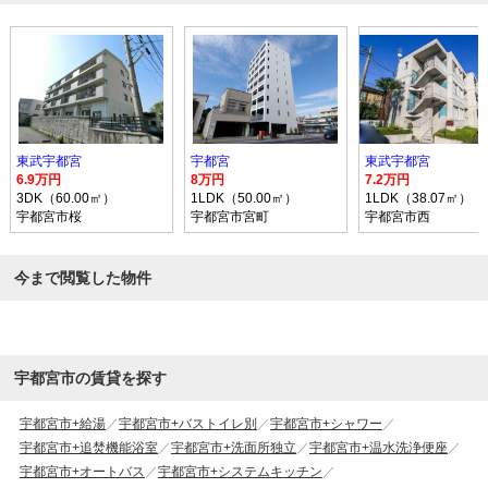
東武宇都宮
宇都宮
東武宇都宮
6.9万円
8万円
7.2万円
3DK（60.00㎡）
1LDK（50.00㎡）
1LDK（38.07㎡）
宇都宮市桜
宇都宮市宮町
宇都宮市西
今まで閲覧した物件
宇都宮市の賃貸を探す
宇都宮市+給湯
宇都宮市+バストイレ別
宇都宮市+シャワー
宇都宮市+追焚機能浴室
宇都宮市+洗面所独立
宇都宮市+温水洗浄便座
宇都宮市+オートバス
宇都宮市+システムキッチン