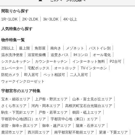
間取りから探す
1R~1LDK
2K~2LDK
3k~3LDK
4K~以上
人気特集から探す
物件特集一覧
2階以上
最上階
角部屋
南向き
メゾネット
バストイレ別
温水洗浄便座
浴室乾燥機
追焚きバス
IHコンロ
オール電化
システムキッチン
カウンターキッチン
インターネット無料
P2台可
エレベーター
宅配ボックス
オートロック
TVインターホン
防犯カメラ
即入居可
ペット相談可
二人入居可
ウォークインクローゼット
宇都宮市のエリア特集
宝木・細谷エリア
上戸祭・野沢エリア
山本・富士見が丘エリア
さくら市エリア
河内・岡本エリア
高根沢町宝石台光陽台エリア
駒生・下荒針エリア
戸祭・若草エリア
鶴田・砥上エリア
宇都宮中心地(西口）エリア
宇都宮中心地（東口）エリア
岩曽・御幸ヶ原エリア
御幸・越戸エリア
陽東・石井エリア
鹿沼市エリア
西川田エリア
南宇都宮駅不動前エリア
簗瀬・下栗エリア