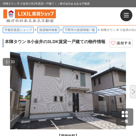
本陣タウン B 小金井の3LDK賃貸一戸建て！｜株式会社あるある不動産
宇都宮賃貸ショップ
賃貸物件検索
下野市の賃貸情報一覧
本陣タウン B 小金井の3
本陣タウン B
小金井の3LDK賃貸一戸建ての物件情報
1 / 30
一覧
【建物外観】