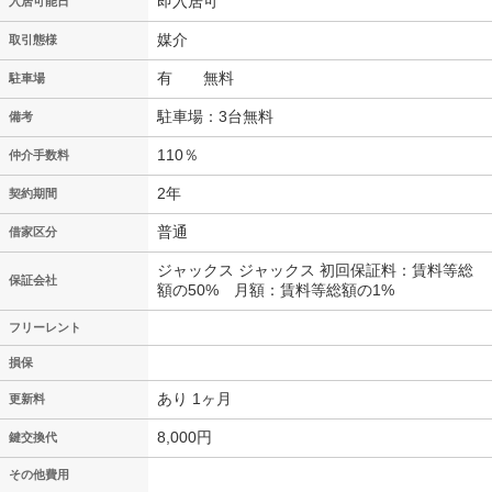
即入居可
入居可能日
媒介
取引態様
有 無料
駐車場
駐車場：3台無料
備考
110％
仲介手数料
2年
契約期間
普通
借家区分
ジャックス ジャックス 初回保証料：賃料等総
保証会社
額の50% 月額：賃料等総額の1%
フリーレント
損保
あり 1ヶ月
更新料
8,000円
鍵交換代
その他費用