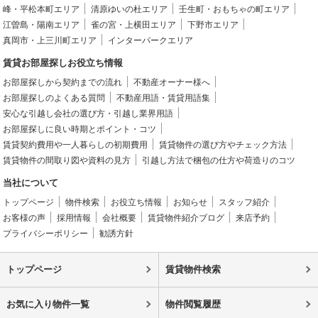
峰・平松本町エリア
清原ゆいの杜エリア
壬生町・おもちゃの町エリア
江曽島・陽南エリア
雀の宮・上横田エリア
下野市エリア
真岡市・上三川町エリア
インターパークエリア
賃貸お部屋探しお役立ち情報
お部屋探しから契約までの流れ
不動産オーナー様へ
お部屋探しのよくある質問
不動産用語・賃貸用語集
安心な引越し会社の選び方・引越し業界用語
お部屋探しに良い時期とポイント・コツ
賃貸契約費用や一人暮らしの初期費用
賃貸物件の選び方やチェック方法
賃貸物件の間取り図や資料の見方
引越し方法で梱包の仕方や荷造りのコツ
当社について
トップページ
物件検索
お役立ち情報
お知らせ
スタッフ紹介
お客様の声
採用情報
会社概要
賃貸物件紹介ブログ
来店予約
プライバシーポリシー
勧誘方針
トップページ
賃貸物件検索
お気に入り物件一覧
物件閲覧履歴