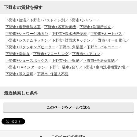
下野市の賃貸を探す
下野市+給湯
下野市+バストイレ別
下野市+シャワー
下野市+追焚機能浴室
下野市+浴室乾燥機
下野市+洗面所独立
下野市+シャワー付洗面台
下野市+温水洗浄便座
下野市+オートバス
下野市+システムキッチン
下野市+対面式キッチン
下野市+オール電化
下野市+IHクッキングヒーター
下野市+角部屋
下野市+バルコニー
下野市+南向き
下野市+フローリング
下野市+エアコン
下野市+シューズボックス
下野市+床下収納
下野市+全居室収納
下野市+TVインターホン
下野市+駐車2台可
下野市+室内洗濯機置き場
下野市+即入居可
下野市+保証人不要
最近検索した条件
このページをメールで送る
このページの先頭へ