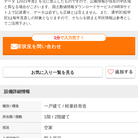
データ【2021年度】を元に加工したものですので、記載情報が現在の学区域
と異なる場合がございます。国土数値情報ダウンロードサービスのWEBサイ
ト上で記述通り、データは必ずしも正確とは言えません。また、通学区域(学
区)は毎年見直しの対象となりますので、そちらを踏まえ学区情報は参考とし
てご活用下さい。
1分
で入力完了！
お気に入り一覧を見る
設備詳細情報
一戸建て / 軽量鉄骨造
種別 / 構造
1階 / 2階建て
所在階 / 階数
空家
現況