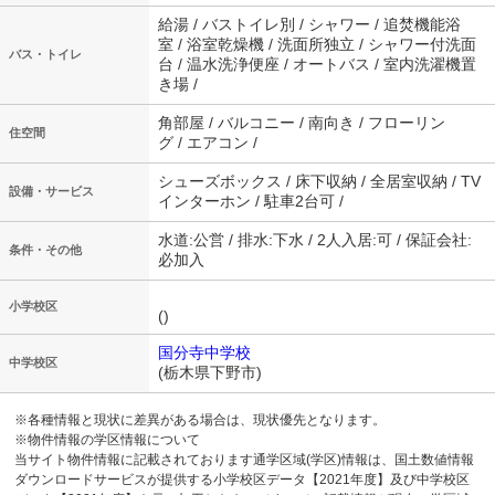
給湯 / バストイレ別 / シャワー / 追焚機能浴
室 / 浴室乾燥機 / 洗面所独立 / シャワー付洗面
バス・トイレ
台 / 温水洗浄便座 / オートバス / 室内洗濯機置
き場 /
角部屋 / バルコニー / 南向き / フローリン
住空間
グ / エアコン /
シューズボックス / 床下収納 / 全居室収納 / TV
設備・サービス
インターホン / 駐車2台可 /
水道:公営 / 排水:下水 / 2人入居:可 / 保証会社:
条件・その他
必加入
小学校区
()
国分寺中学校
中学校区
(栃木県下野市)
※各種情報と現状に差異がある場合は、現状優先となります。
※物件情報の学区情報について
当サイト物件情報に記載されております通学区域(学区)情報は、国土数値情報
ダウンロードサービスが提供する小学校区データ【2021年度】及び中学校区