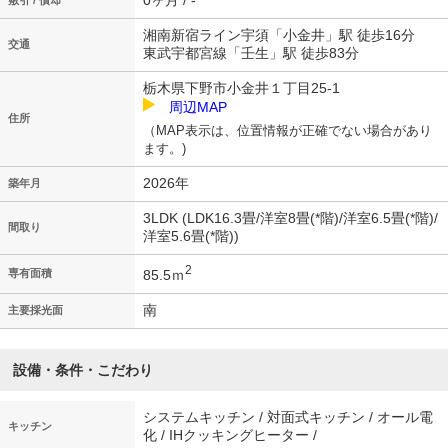
0ヶ月 / -
敷引 / 償却
湘南新宿ライン宇須「小金井」駅 徒歩16分
交通
東武宇都宮線「壬生」駅 徒歩83分
栃木県下野市小金井１丁目25-1
周辺MAP
住所
（MAP表示は、位置情報が正確でない場合があり
ます。)
2026年
築年月
3LDK (LDK16.3畳/洋室8畳(*階)/洋室6.5畳(*階)/
間取り
洋室5.6畳(*階))
2
85.5ｍ
専有面積
南
主要採光面
設備・条件・こだわり
システムキッチン / 対面式キッチン / オール電
キッチン
化 / IHクッキングヒーター /