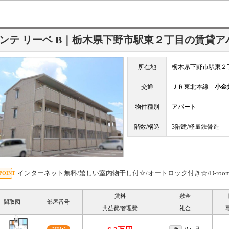
ンテ リーベ B｜栃木県下野市駅東２丁目の賃貸ア
所在地
栃木県下野市駅東２
交通
ＪＲ東北本線
小金
物件種別
アパート
階数/構造
3階建/軽量鉄骨造
インターネット無料/嬉しい室内物干し付☆/オートロック付き☆/D-roo
賃料
敷金
間取図
部屋番号
共益費/管理費
礼金