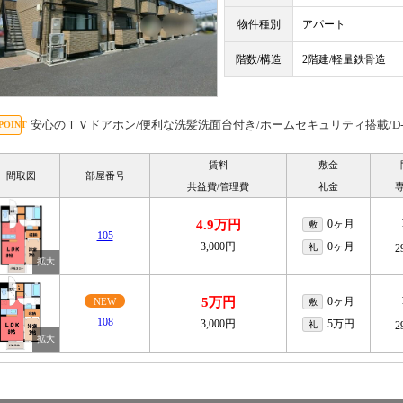
物件種別
アパート
階数/構造
2階建/軽量鉄骨造
安心のＴＶドアホン/便利な洗髪洗面台付き/ホームセキュリティ搭載/D-r
賃料
敷金
間取図
部屋番号
共益費/管理費
礼金
4.9万円
0ヶ月
敷
105
3,000円
0ヶ月
礼
2
5万円
0ヶ月
NEW
敷
108
3,000円
5万円
礼
2