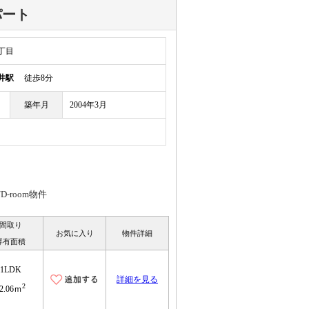
パート
丁目
井駅
徒歩8分
築年月
2004年3月
room物件
間取り
お気に入り
物件詳細
専有面積
1LDK
詳細を見る
2
2.06ｍ