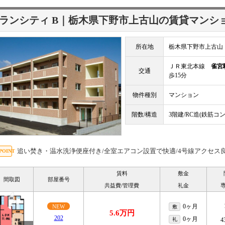
ランシティ B｜栃木県下野市上古山の賃貸マンシ
所在地
栃木県下野市上古山
ＪＲ東北本線
雀宮
交通
歩15分
物件種別
マンション
階数/構造
3階建/RC造(鉄筋コ
追い焚き・温水洗浄便座付き/全室エアコン設置で快適/4号線アクセス
賃料
敷金
間取図
部屋番号
共益費/管理費
礼金
0ヶ月
NEW
敷
5.6万円
202
0ヶ月
礼
4