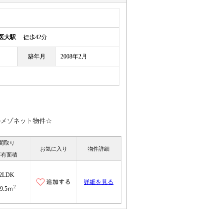
医大駅
徒歩42分
築年月
2008年2月
のメゾネット物件☆
間取り
お気に入り
物件詳細
専有面積
2LDK
詳細を見る
2
59.5ｍ