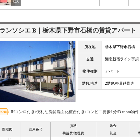
ランソシエ B｜栃木県下野市石橋の賃貸アパート
所在地
栃木県下野市石橋
交通
湘南新宿ライン宇
物件種別
アパート
階数/構造
2階建/軽量鉄骨造
IHコンロ付き/便利な洗髪洗面化粧台付き/コンビニ徒歩1分/D-room物件
賃料
敷金
間取図
部屋番号
共益費/管理費
礼金