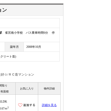
ョン
駅
雀宮南小学校 バス乗車時間6分 停
築年月
2008年10月
ンクリート造)
良好☆/ＲＣ造マンション
間取り
お気に入り
物件詳細
専有面積
1LDK
詳細を見る
2
3.67ｍ