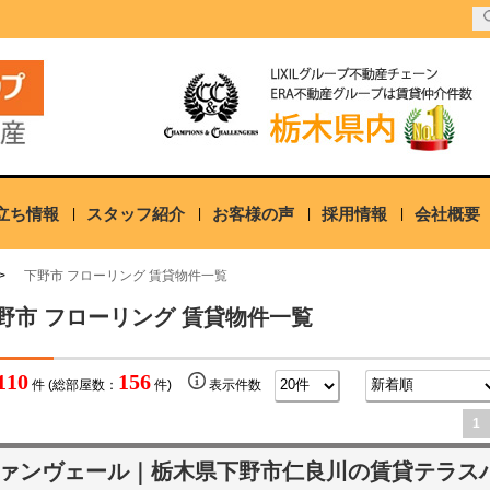
立ち情報
スタッフ紹介
お客様の声
採用情報
会社概要
下野市 フローリング 賃貸物件一覧
野市 フローリング 賃貸物件一覧
110
156
件 (総部屋数：
件)
表示件数
1
ァンヴェール｜栃木県下野市仁良川の賃貸テラス