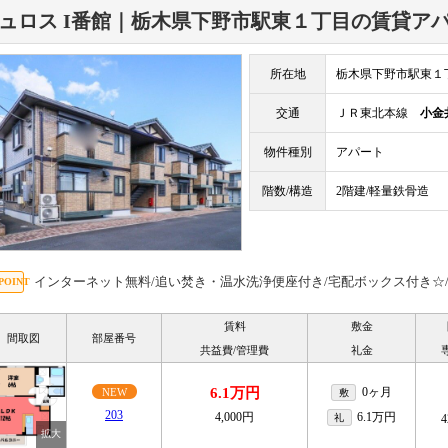
ュロス I番館｜栃木県下野市駅東１丁目の賃貸ア
所在地
栃木県下野市駅東１
交通
ＪＲ東北本線
小金
物件種別
アパート
階数/構造
2階建/軽量鉄骨造
インターネット無料/追い焚き・温水洗浄便座付き/宅配ボックス付き☆/D-
賃料
敷金
間取図
部屋番号
共益費/管理費
礼金
6.1万円
0ヶ月
NEW
敷
203
4,000円
6.1万円
礼
4