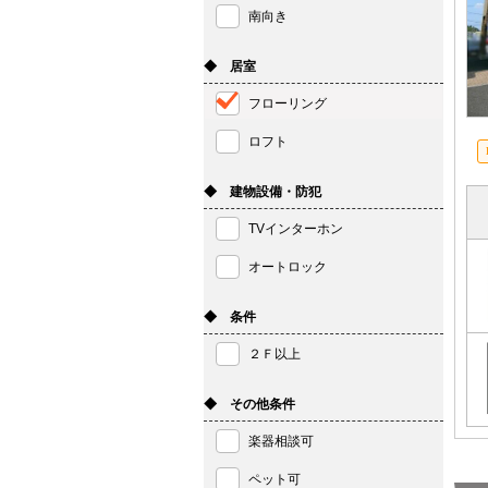
南向き
◆ 居室
フローリング
ロフト
◆ 建物設備・防犯
TVインターホン
オートロック
◆ 条件
２Ｆ以上
◆ その他条件
楽器相談可
ペット可