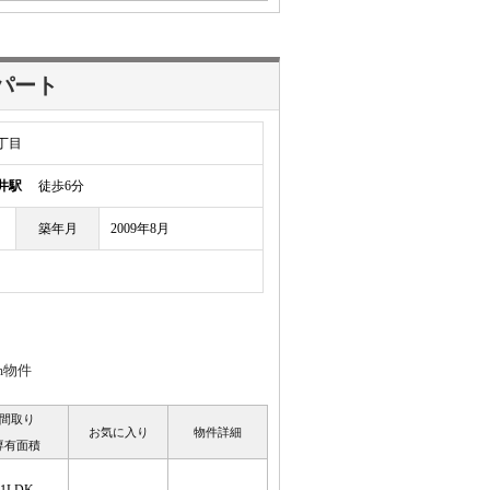
パート
丁目
井駅
徒歩6分
築年月
2009年8月
m物件
間取り
お気に入り
物件詳細
専有面積