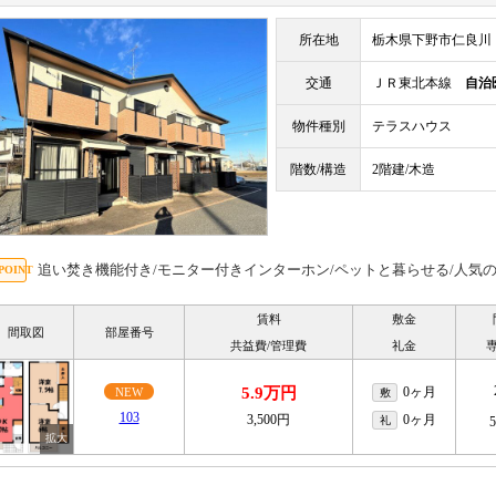
所在地
栃木県下野市仁良川
交通
ＪＲ東北本線
自治
物件種別
テラスハウス
階数/構造
2階建/木造
追い焚き機能付き/モニター付きインターホン/ペットと暮らせる/人気
賃料
敷金
間取図
部屋番号
共益費/管理費
礼金
5.9万円
0ヶ月
NEW
敷
103
3,500円
0ヶ月
礼