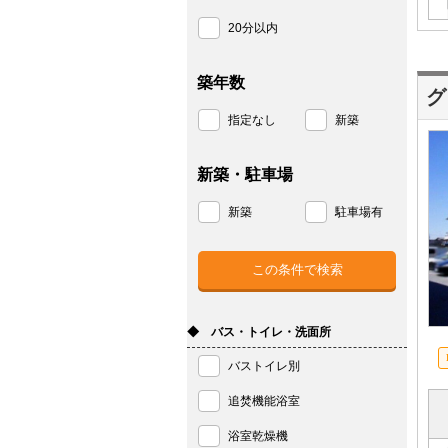
20分以内
築年数
グ
指定なし
新築
新築・駐車場
新築
駐車場有
◆ バス・トイレ・洗面所
バストイレ別
追焚機能浴室
浴室乾燥機