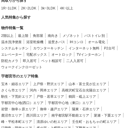
間取りから探す
1R~1LDK
2K~2LDK
3k~3LDK
4K~以上
人気特集から探す
物件特集一覧
2階以上
最上階
角部屋
南向き
メゾネット
バストイレ別
温水洗浄便座
浴室乾燥機
追焚きバス
IHコンロ
オール電化
システムキッチン
カウンターキッチン
インターネット無料
P2台可
エレベーター
宅配ボックス
オートロック
TVインターホン
防犯カメラ
即入居可
ペット相談可
二人入居可
ウォークインクローゼット
宇都宮市のエリア特集
宝木・細谷エリア
上戸祭・野沢エリア
山本・富士見が丘エリア
さくら市エリア
河内・岡本エリア
高根沢町宝石台光陽台エリア
駒生・下荒針エリア
戸祭・若草エリア
鶴田・砥上エリア
宇都宮中心地(西口）エリア
宇都宮中心地（東口）エリア
岩曽・御幸ヶ原エリア
御幸・越戸エリア
陽東・石井エリア
鹿沼市エリア
西川田エリア
南宇都宮駅不動前エリア
簗瀬・下栗エリア
峰・平松本町エリア
清原ゆいの杜エリア
壬生町・おもちゃの町エリア