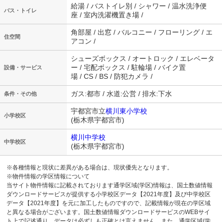
給湯 / バストイレ別 / シャワー / 温水洗浄便
バス・トイレ
座 / 室内洗濯機置き場 /
角部屋 / 出窓 / バルコニー / フローリング / エ
住空間
アコン /
シューズボックス / オートロック / エレベータ
ー / 宅配ボックス / 駐輪場 / バイク置
設備・サービス
場 / CS / BS / 防犯カメラ /
ガス:都市 / 水道:公営 / 排水:下水
条件・その他
宇都宮市立
横川東小学校
小学校区
(栃木県宇都宮市)
横川中学校
中学校区
(栃木県宇都宮市)
※各種情報と現状に差異がある場合は、現状優先となります。
※物件情報の学区情報について
当サイト物件情報に記載されております通学区域(学区)情報は、国土数値情報
ダウンロードサービスが提供する小学校区データ【2021年度】及び中学校区
データ【2021年度】を元に加工したものですので、記載情報が現在の学区域
と異なる場合がございます。国土数値情報ダウンロードサービスのWEBサイ
ト上で記述通り、データは必ずしも正確とは言えません。また、通学区域(学