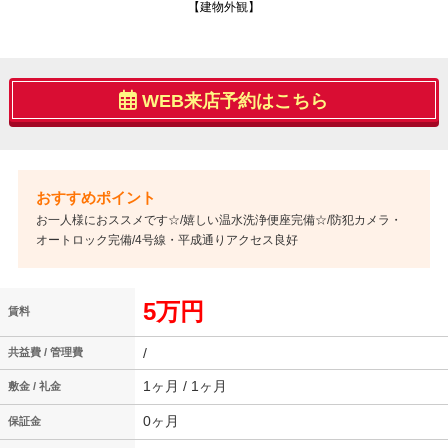
【建物外観】
WEB来店予約はこちら
お一人様におススメです☆/嬉しい温水洗浄便座完備☆/防犯カメラ・
オートロック完備/4号線・平成通りアクセス良好
5万円
賃料
/
共益費 / 管理費
1ヶ月 / 1ヶ月
敷金 / 礼金
0ヶ月
保証金