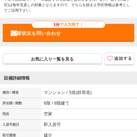
区)は毎年見直しの対象となりますので、そちらを踏まえ学区情報は参考とし
てご活用下さい。
1分
で入力完了！
お気に入り一覧を見る
設備詳細情報
マンション / S造(鉄骨造)
種別 / 構造
6階 / 8階建て
所在階 / 階数
空家
現況
即入居可
入居可能日
媒介
取引態様