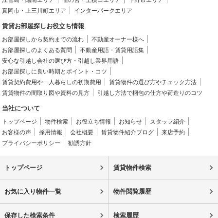
江曽島・陽南エリア
雀の宮・上横田エリア
下野市エリア
真岡市・上三川町エリア
インターパークエリア
賃貸お部屋探しお役立ち情報
お部屋探しから契約までの流れ
不動産オーナー様へ
お部屋探しのよくある質問
不動産用語・賃貸用語集
安心な引越し会社の選び方・引越し業界用語
お部屋探しに良い時期とポイント・コツ
賃貸契約費用や一人暮らしの初期費用
賃貸物件の選び方やチェック方法
賃貸物件の間取り図や資料の見方
引越し方法で梱包の仕方や荷造りのコツ
当社について
トップページ
物件検索
お役立ち情報
お知らせ
スタッフ紹介
お客様の声
採用情報
会社概要
賃貸物件紹介ブログ
来店予約
プライバシーポリシー
勧誘方針
トップページ
賃貸物件検索
お気に入り物件一覧
物件閲覧履歴
保存した検索条件
検索履歴