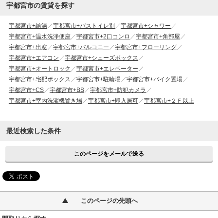
宇都宮市の賃貸を探す
宇都宮市+給湯
宇都宮市+バストイレ別
宇都宮市+シャワー
宇都宮市+温水洗浄便座
宇都宮市+2口コンロ
宇都宮市+角部屋
宇都宮市+出窓
宇都宮市+バルコニー
宇都宮市+フローリング
宇都宮市+エアコン
宇都宮市+シューズボックス
宇都宮市+オートロック
宇都宮市+エレベーター
宇都宮市+宅配ボックス
宇都宮市+駐輪場
宇都宮市+バイク置場
宇都宮市+CS
宇都宮市+BS
宇都宮市+防犯カメラ
宇都宮市+室内洗濯機置き場
宇都宮市+即入居可
宇都宮市+２Ｆ以上
最近検索した条件
このページをメールで送る
このページの先頭へ