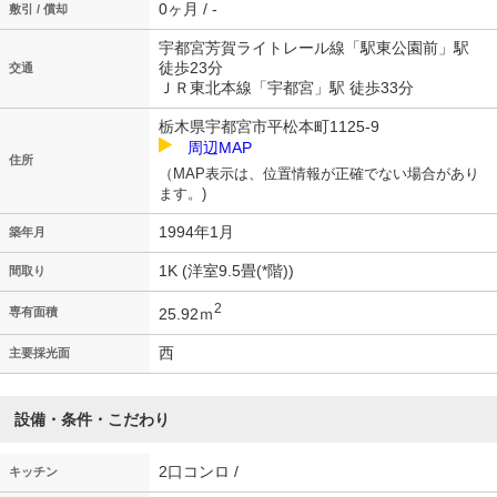
0ヶ月 / -
敷引 / 償却
宇都宮芳賀ライトレール線「駅東公園前」駅
徒歩23分
交通
ＪＲ東北本線「宇都宮」駅 徒歩33分
栃木県宇都宮市平松本町1125-9
周辺MAP
住所
（MAP表示は、位置情報が正確でない場合があり
ます。)
1994年1月
築年月
1K (洋室9.5畳(*階))
間取り
2
25.92ｍ
専有面積
西
主要採光面
設備・条件・こだわり
2口コンロ /
キッチン