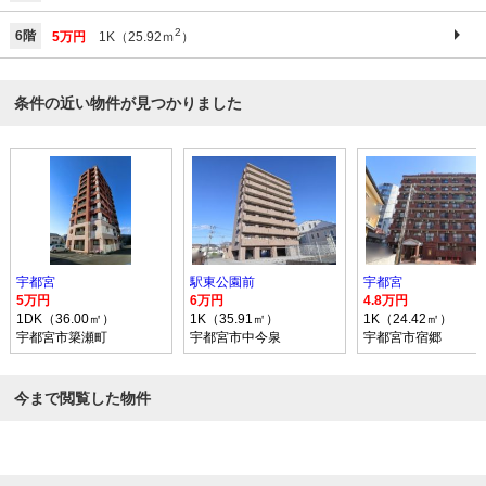
2
6階
5万円
1K（25.92ｍ
）
条件の近い物件が見つかりました
宇都宮
駅東公園前
宇都宮
5万円
6万円
4.8万円
1DK（36.00㎡）
1K（35.91㎡）
1K（24.42㎡）
宇都宮市簗瀬町
宇都宮市中今泉
宇都宮市宿郷
今まで閲覧した物件