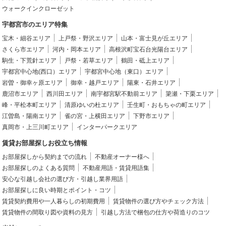
ウォークインクローゼット
宇都宮市のエリア特集
宝木・細谷エリア
上戸祭・野沢エリア
山本・富士見が丘エリア
さくら市エリア
河内・岡本エリア
高根沢町宝石台光陽台エリア
駒生・下荒針エリア
戸祭・若草エリア
鶴田・砥上エリア
宇都宮中心地(西口）エリア
宇都宮中心地（東口）エリア
岩曽・御幸ヶ原エリア
御幸・越戸エリア
陽東・石井エリア
鹿沼市エリア
西川田エリア
南宇都宮駅不動前エリア
簗瀬・下栗エリア
峰・平松本町エリア
清原ゆいの杜エリア
壬生町・おもちゃの町エリア
江曽島・陽南エリア
雀の宮・上横田エリア
下野市エリア
真岡市・上三川町エリア
インターパークエリア
賃貸お部屋探しお役立ち情報
お部屋探しから契約までの流れ
不動産オーナー様へ
お部屋探しのよくある質問
不動産用語・賃貸用語集
安心な引越し会社の選び方・引越し業界用語
お部屋探しに良い時期とポイント・コツ
賃貸契約費用や一人暮らしの初期費用
賃貸物件の選び方やチェック方法
賃貸物件の間取り図や資料の見方
引越し方法で梱包の仕方や荷造りのコツ