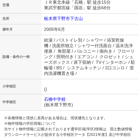
ＪＲ東北本線「石橋」駅 徒歩15分
交通
東武宇都宮線「国谷」駅 徒歩68分
栃木県下野市下古山
住所
2005年6月
築年月
給湯 / バストイレ別 / シャワー / 浴室乾燥
機 / 洗面所独立 / シャワー付洗面台 / 温水洗浄
便座 / 角部屋 / バルコニー / 南向き / フローリ
ング / 照明付き / エアコン / クロゼット / シュ
設備・条件の一例
ーズボックス / 床下収納 / TVインターホン / 駐
輪場 / BS / システムキッチン / 2口コンロ / 室
内洗濯機置き場 /
小学校区
()
石橋中学校
中学校区
(栃木県下野市)
※各種情報と現状に差異がある場合は、現状優先となります。
※物件情報の学区情報について
当サイト物件情報に記載されております通学区域(学区)情報は、国土数値情報
ダウンロードサービスが提供する小学校区データ【2021年度】及び中学校区