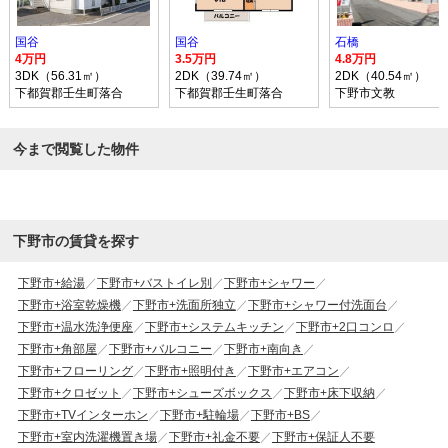
国谷
国谷
石橋
4万円
3.5万円
4.8万円
3DK（56.31㎡）
2DK（39.74㎡）
2DK（40.54㎡）
下都賀郡壬生町落合
下都賀郡壬生町落合
下野市文教
今まで閲覧した物件
下野市の賃貸を探す
下野市+給湯
下野市+バストイレ別
下野市+シャワー
下野市+浴室乾燥機
下野市+洗面所独立
下野市+シャワー付洗面台
下野市+温水洗浄便座
下野市+システムキッチン
下野市+2口コンロ
下野市+角部屋
下野市+バルコニー
下野市+南向き
下野市+フローリング
下野市+照明付き
下野市+エアコン
下野市+クロゼット
下野市+シューズボックス
下野市+床下収納
下野市+TVインターホン
下野市+駐輪場
下野市+BS
下野市+室内洗濯機置き場
下野市+礼金不要
下野市+保証人不要