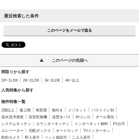
最近検索した条件
このページをメールで送る
このページの先頭へ
間取りから探す
1R~1LDK
2K~2LDK
3k~3LDK
4K~以上
人気特集から探す
物件特集一覧
2階以上
最上階
角部屋
南向き
メゾネット
バストイレ別
温水洗浄便座
浴室乾燥機
追焚きバス
IHコンロ
オール電化
システムキッチン
カウンターキッチン
インターネット無料
P2台可
エレベーター
宅配ボックス
オートロック
TVインターホン
防犯カメラ
即入居可
ペット相談可
二人入居可