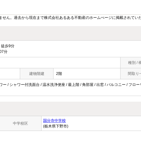
ません。過去から現在まで株式会社あるある不動産のホームぺージに掲載されてい
徒歩9分
07分
種別 / 
建物階建
2階
間取り
ワー / シャワー付洗面台 / 温水洗浄便座 / 最上階 / 角部屋 / 出窓 / バルコニー / フロ
国分寺中学校
中学校区
(栃木県下野市)