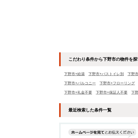
こだわり条件から下野市の物件を探
下野市+給湯
下野市+バストイレ別
下野
下野市+バルコニー
下野市+フローリング
下野市+礼金不要
下野市+保証人不要
下
最近検索した条件一覧