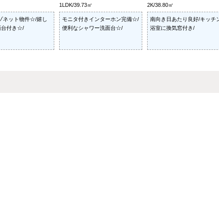
1LDK/39.73㎡
2K/38.80㎡
ゾネット物件☆/嬉し
モニタ付きインターホン完備☆/
南向き日あたり良好/キッチ
台付き☆/
便利なシャワー洗面台☆/
浴室に換気窓付き/