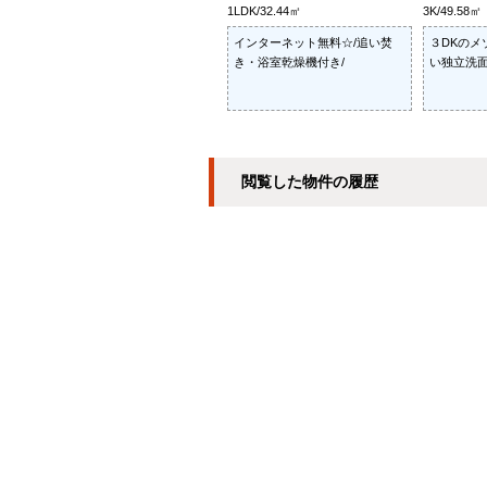
1LDK/32.44㎡
3K/49.58㎡
インターネット無料☆/追い焚
３DKのメ
き・浴室乾燥機付き/
い独立洗面
閲覧した物件の履歴