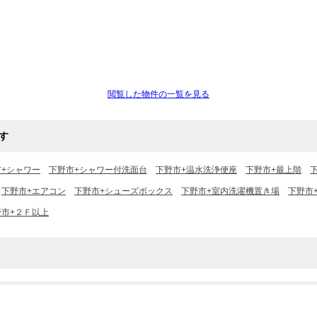
閲覧した物件の一覧を見る
す
市+シャワー
下野市+シャワー付洗面台
下野市+温水洗浄便座
下野市+最上階
下野市+エアコン
下野市+シューズボックス
下野市+室内洗濯機置き場
下野市
野市+２Ｆ以上