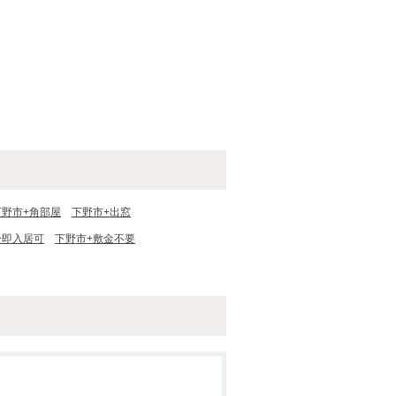
下野市+角部屋
下野市+出窓
+即入居可
下野市+敷金不要