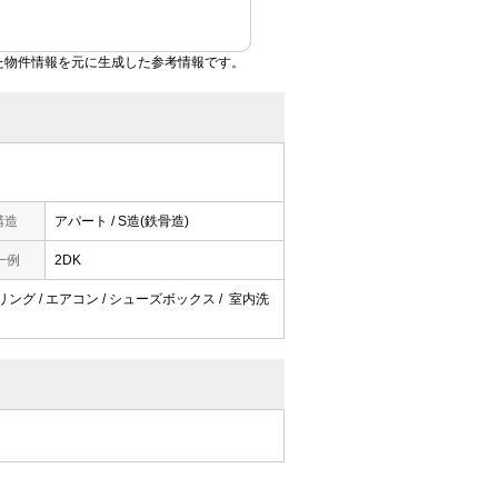
た物件情報を元に生成した参考情報です。
構造
アパート / S造(鉄骨造)
一例
2DK
ーリング / エアコン / シューズボックス / 室内洗