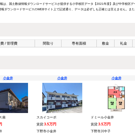
情報は、国土数値情報ダウンロードサービスが提供する小学校区データ【2021年度】及び中学校区デ
報ダウンロードサービスのWEBサイト上で記述通り、データは必ずしも正確とは言えません。また
費 / 管理費
間取り
専有面積
敷金
礼金
小金井
小金井
小金井
ス扇
スカイコーポ
ドミール小金井
円
3.5万円
3.5万円
賃貸:
賃貸:
井
下野市小金井
下野市川中子