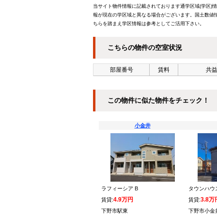
当サイト物件情報に記載されております通学区域(学区)
報が現在の学区域と異なる場合がございます。国土数値情
ちらを踏まえ学区情報は参考としてご活用下さい。
こちらの物件の空室状況
部屋番号
賃料
共益
この物件に似た物件をチェック！
小金井
ラフィーシア B
タウンハウ
4.9万円
3.8万
賃貸:
賃貸:
下野市駅東
下野市小金