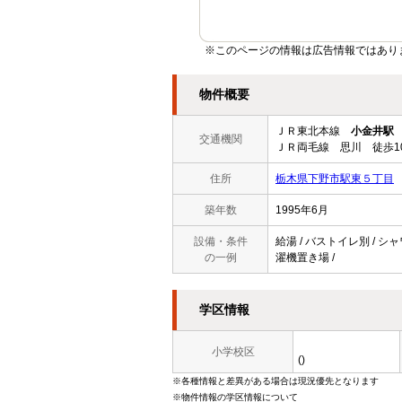
※このページの情報は広告情報ではあり
物件概要
ＪＲ東北本線
小金井駅
交通機関
ＪＲ両毛線 思川 徒歩1
住所
栃木県下野市駅東５丁目
築年数
1995年6月
設備・条件
給湯 / バストイレ別 / シャ
の一例
濯機置き場 /
学区情報
小学校区
()
※各種情報と差異がある場合は現況優先となります
※物件情報の学区情報について