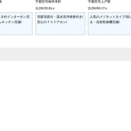
条
宇都宮市御幸本町
宇都宮市上戸祭
1LDK/33.61㎡
2LDK/69.17㎡
ニタ付インターホン完
洗髪洗面台・温水洗浄便座付き/
人気のメゾネットタイプ/追
ムキッチン完備/
安心のＴＶドアホン/
き・浴室乾燥機完備/