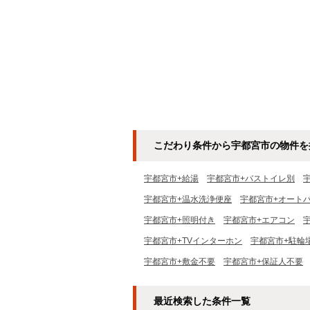
こだわり条件から宇都宮市の物件を
宇都宮市+給湯
宇都宮市+バストイレ別
宇都宮市+温水洗浄便座
宇都宮市+オート
宇都宮市+照明付き
宇都宮市+エアコン
宇都宮市+TVインターホン
宇都宮市+駐輪
宇都宮市+敷金不要
宇都宮市+保証人不要
最近検索した条件一覧