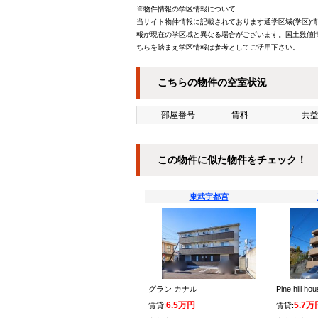
※物件情報の学区情報について
当サイト物件情報に記載されております通学区域(学区)
報が現在の学区域と異なる場合がございます。国土数値情
ちらを踏まえ学区情報は参考としてご活用下さい。
こちらの物件の空室状況
部屋番号
賃料
共益
この物件に似た物件をチェック！
東武宇都宮
グラン カナル
Pine hill ho
6.5万円
5.7万
賃貸:
賃貸: