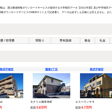
情報は、国土数値情報ダウンロードサービスが提供する小学校区データ【2021年度】及び中学校区デ
報ダウンロードサービスのWEBサイト上で記述通り、データは必ずしも正確とは言えません。また
費 / 管理費
間取り
専有面積
敷金
礼金
東武宇都宮
陽東3丁目
東武宇都宮
use
モナリエ御幸本町
エスペランサ K
円
5.8万円
6.7万円
賃貸:
賃貸: