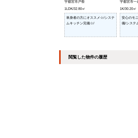
宇都宮市戸祭
宇都宮市一
1LDK/32.80㎡
1K/30.20㎡
単身者の方にオススメ☆/システ
安心のモ
ムキッチン完備☆/
備/システ
閲覧した物件の履歴