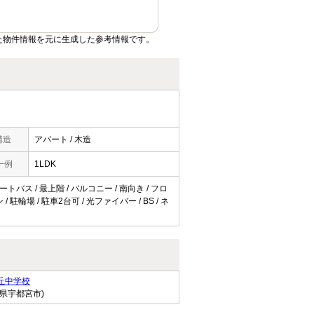
た物件情報を元に生成した参考情報です。
構造
アパート / 木造
一例
1LDK
トバス / 最上階 / バルコニー / 南向き / フロ
駐輪場 / 駐車2台可 / 光ファイバー / BS / ネ
丘中学校
木県宇都宮市)