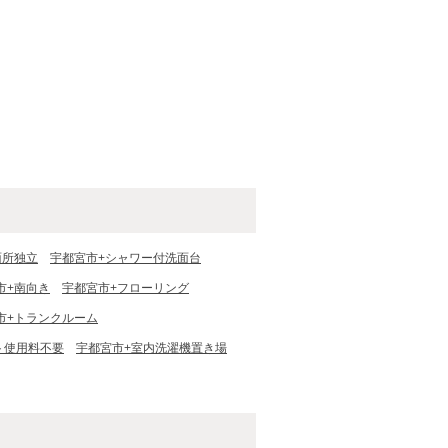
面所独立
宇都宮市+シャワー付洗面台
市+南向き
宇都宮市+フローリング
市+トランクルーム
ト使用料不要
宇都宮市+室内洗濯機置き場