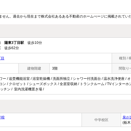
ません。過去から現在まで株式会社あるある不動産のホームぺージに掲載されてい
ル線
陽東3丁目駅
徒歩10分
 徒歩62分
丁目
種別 / 
建物階建
3階
間取り
ワー / 追焚機能浴室 / 浴室乾燥機 / 洗面所独立 / シャワー付洗面台 / 温水洗浄便座 / オー
コン / クロゼット / シューズボックス / 全居室収納 / トランクルーム / TVインターホン / 
ッチン / 室内洗濯機置き場 /
学校
泉が
中学校区
(栃