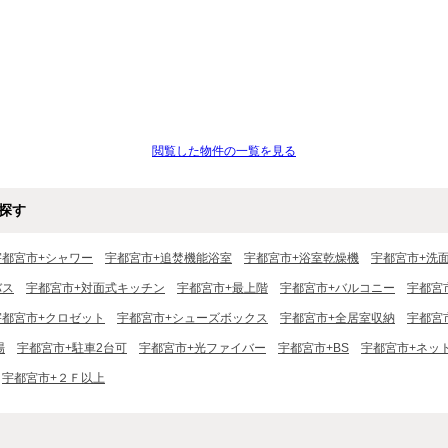
閲覧した物件の一覧を見る
探す
宇都宮市+シャワー
宇都宮市+追焚機能浴室
宇都宮市+浴室乾燥機
宇都宮市+洗
バス
宇都宮市+対面式キッチン
宇都宮市+最上階
宇都宮市+バルコニー
宇都宮
宇都宮市+クロゼット
宇都宮市+シューズボックス
宇都宮市+全居室収納
宇都宮
場
宇都宮市+駐車2台可
宇都宮市+光ファイバー
宇都宮市+BS
宇都宮市+ネッ
宇都宮市+２Ｆ以上