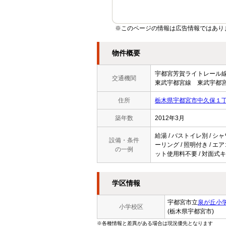
※このページの情報は広告情報ではあり
物件概要
宇都宮芳賀ライトレー
交通機関
東武宇都宮線 東武宇都宮
住所
栃木県宇都宮市中久保１
築年数
2012年3月
給湯 / バストイレ別 / シャ
設備・条件
ーリング / 照明付き / エア
の一例
ット使用料不要 / 対面式キ
学区情報
宇都宮市立
泉が丘小
小学校区
(栃木県宇都宮市)
※各種情報と差異がある場合は現況優先となります