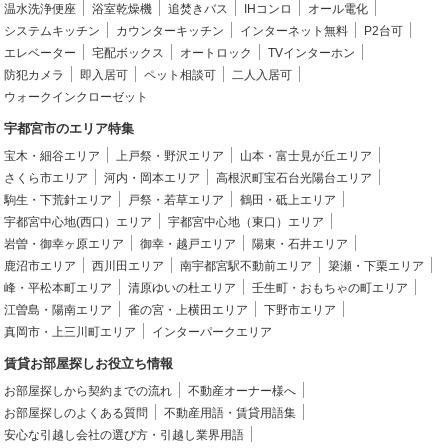
温水洗浄便座
浴室乾燥機
追焚きバス
IHコンロ
オール電化
システムキッチン
カウンターキッチン
インターネット無料
P2台可
エレベーター
宅配ボックス
オートロック
TVインターホン
防犯カメラ
即入居可
ペット相談可
二人入居可
ウォークインクローゼット
宇都宮市のエリア特集
宝木・細谷エリア
上戸祭・野沢エリア
山本・富士見が丘エリア
さくら市エリア
河内・岡本エリア
高根沢町宝石台光陽台エリア
駒生・下荒針エリア
戸祭・若草エリア
鶴田・砥上エリア
宇都宮中心地(西口）エリア
宇都宮中心地（東口）エリア
岩曽・御幸ヶ原エリア
御幸・越戸エリア
陽東・石井エリア
鹿沼市エリア
西川田エリア
南宇都宮駅不動前エリア
簗瀬・下栗エリア
峰・平松本町エリア
清原ゆいの杜エリア
壬生町・おもちゃの町エリア
江曽島・陽南エリア
雀の宮・上横田エリア
下野市エリア
真岡市・上三川町エリア
インターパークエリア
賃貸お部屋探しお役立ち情報
お部屋探しから契約までの流れ
不動産オーナー様へ
お部屋探しのよくある質問
不動産用語・賃貸用語集
安心な引越し会社の選び方・引越し業界用語