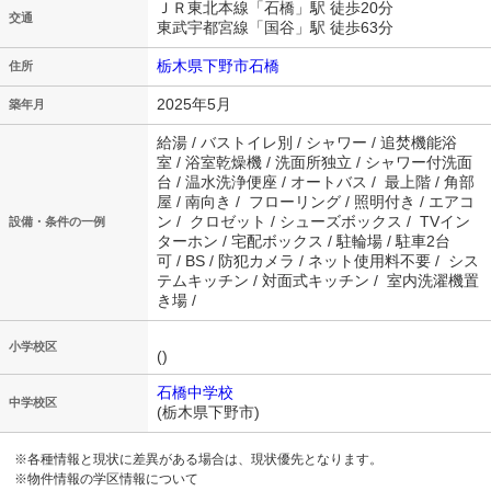
ＪＲ東北本線「石橋」駅 徒歩20分
交通
東武宇都宮線「国谷」駅 徒歩63分
栃木県下野市石橋
住所
2025年5月
築年月
給湯 / バストイレ別 / シャワー / 追焚機能浴
室 / 浴室乾燥機 / 洗面所独立 / シャワー付洗面
台 / 温水洗浄便座 / オートバス / 最上階 / 角部
屋 / 南向き / フローリング / 照明付き / エアコ
ン / クロゼット / シューズボックス / TVイン
設備・条件の一例
ターホン / 宅配ボックス / 駐輪場 / 駐車2台
可 / BS / 防犯カメラ / ネット使用料不要 / シス
テムキッチン / 対面式キッチン / 室内洗濯機置
き場 /
小学校区
()
石橋中学校
中学校区
(栃木県下野市)
※各種情報と現状に差異がある場合は、現状優先となります。
※物件情報の学区情報について