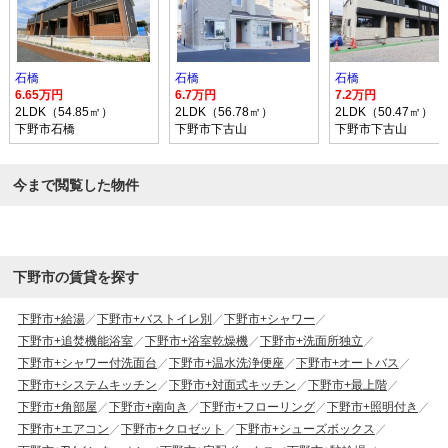
石橋
石橋
石橋
6.65万円
6.7万円
7.2万円
2LDK（54.85㎡）
2LDK（56.78㎡）
2LDK（50.47㎡）
下野市石橋
下野市下古山
下野市下古山
今まで閲覧した物件
下野市の賃貸を探す
下野市+給湯
下野市+バストイレ別
下野市+シャワー
下野市+追焚機能浴室
下野市+浴室乾燥機
下野市+洗面所独立
下野市+シャワー付洗面台
下野市+温水洗浄便座
下野市+オートバス
下野市+システムキッチン
下野市+対面式キッチン
下野市+最上階
下野市+角部屋
下野市+南向き
下野市+フローリング
下野市+照明付き
下野市+エアコン
下野市+クロゼット
下野市+シューズボックス