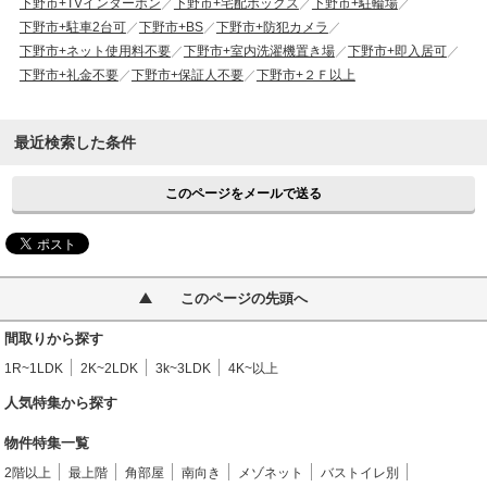
下野市+TVインターホン
下野市+宅配ボックス
下野市+駐輪場
下野市+駐車2台可
下野市+BS
下野市+防犯カメラ
下野市+ネット使用料不要
下野市+室内洗濯機置き場
下野市+即入居可
下野市+礼金不要
下野市+保証人不要
下野市+２Ｆ以上
最近検索した条件
このページをメールで送る
このページの先頭へ
間取りから探す
1R~1LDK
2K~2LDK
3k~3LDK
4K~以上
人気特集から探す
物件特集一覧
2階以上
最上階
角部屋
南向き
メゾネット
バストイレ別