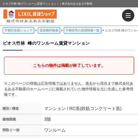
ビオス竹林 峰のワンルーム賃貸マンション！｜株式会社あるある不動産
宇都宮賃貸ショップ
賃貸物件検索
宇都宮市の賃貸情報一覧
ビオス竹林 峰のワンル
ビオス竹林
峰のワンルーム賃貸マンション
こちらの物件は掲載が終了しています。
※このページの情報は広告情報ではありません。過去から現在まで株式会社あ
るある不動産のホームぺージに掲載されていた物件情報を元に生成した参考情
報です。
マンション / RC造(鉄筋コンクリート造)
種別 / 構造
3階
建物階建
ワンルーム
間取り一例