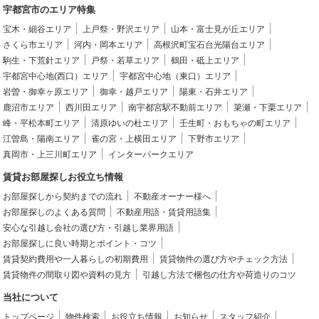
宇都宮市のエリア特集
宝木・細谷エリア
上戸祭・野沢エリア
山本・富士見が丘エリア
さくら市エリア
河内・岡本エリア
高根沢町宝石台光陽台エリア
駒生・下荒針エリア
戸祭・若草エリア
鶴田・砥上エリア
宇都宮中心地(西口）エリア
宇都宮中心地（東口）エリア
岩曽・御幸ヶ原エリア
御幸・越戸エリア
陽東・石井エリア
鹿沼市エリア
西川田エリア
南宇都宮駅不動前エリア
簗瀬・下栗エリア
峰・平松本町エリア
清原ゆいの杜エリア
壬生町・おもちゃの町エリア
江曽島・陽南エリア
雀の宮・上横田エリア
下野市エリア
真岡市・上三川町エリア
インターパークエリア
賃貸お部屋探しお役立ち情報
お部屋探しから契約までの流れ
不動産オーナー様へ
お部屋探しのよくある質問
不動産用語・賃貸用語集
安心な引越し会社の選び方・引越し業界用語
お部屋探しに良い時期とポイント・コツ
賃貸契約費用や一人暮らしの初期費用
賃貸物件の選び方やチェック方法
賃貸物件の間取り図や資料の見方
引越し方法で梱包の仕方や荷造りのコツ
当社について
トップページ
物件検索
お役立ち情報
お知らせ
スタッフ紹介