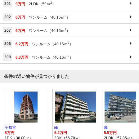
2
201
9万円
2LDK（59ｍ
）
2
202
6万円
ワンルーム（40.16ｍ
）
2
207
6万円
ワンルーム（40.16ｍ
）
2
306
6.2万円
ワンルーム（40.16ｍ
）
2
308
6.3万円
ワンルーム（40.16ｍ
）
条件の近い物件が見つかりました
宇都宮
峰
峰
5万円
5.4万円
5.5万円
1DK（36.00㎡）
3DK（56.70㎡）
2LDK（57.85㎡）