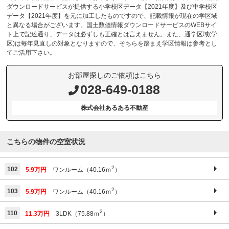
ダウンロードサービスが提供する小学校区データ【2021年度】及び中学校区
データ【2021年度】を元に加工したものですので、記載情報が現在の学区域
と異なる場合がございます。国土数値情報ダウンロードサービスのWEBサイ
ト上で記述通り、データは必ずしも正確とは言えません。また、通学区域(学
区)は毎年見直しの対象となりますので、そちらを踏まえ学区情報は参考とし
てご活用下さい。
お部屋探しのご依頼はこちら
028-649-0188
株式会社あるある不動産
こちらの物件の空室状況
2
102
5.9万円
ワンルーム（40.16ｍ
）
2
103
5.9万円
ワンルーム（40.16ｍ
）
2
110
11.3万円
3LDK（75.88ｍ
）