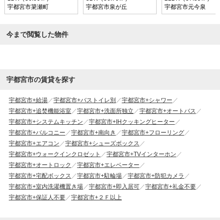
宇都宮市簗瀬町
宇都宮市泉が丘
宇都宮市元今泉
今まで閲覧した物件
宇都宮市の賃貸を探す
宇都宮市+給湯
宇都宮市+バストイレ別
宇都宮市+シャワー
宇都宮市+追焚機能浴室
宇都宮市+洗面所独立
宇都宮市+オートバス
宇都宮市+システムキッチン
宇都宮市+IHクッキングヒーター
宇都宮市+バルコニー
宇都宮市+南向き
宇都宮市+フローリング
宇都宮市+エアコン
宇都宮市+シューズボックス
宇都宮市+ウォークインクロゼット
宇都宮市+TVインターホン
宇都宮市+オートロック
宇都宮市+エレベーター
宇都宮市+宅配ボックス
宇都宮市+駐輪場
宇都宮市+防犯カメラ
宇都宮市+室内洗濯機置き場
宇都宮市+即入居可
宇都宮市+礼金不要
宇都宮市+保証人不要
宇都宮市+２Ｆ以上