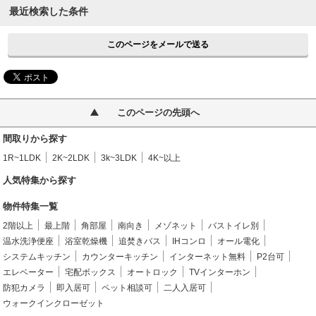
最近検索した条件
このページをメールで送る
このページの先頭へ
間取りから探す
1R~1LDK
2K~2LDK
3k~3LDK
4K~以上
人気特集から探す
物件特集一覧
2階以上
最上階
角部屋
南向き
メゾネット
バストイレ別
温水洗浄便座
浴室乾燥機
追焚きバス
IHコンロ
オール電化
システムキッチン
カウンターキッチン
インターネット無料
P2台可
エレベーター
宅配ボックス
オートロック
TVインターホン
防犯カメラ
即入居可
ペット相談可
二人入居可
ウォークインクローゼット