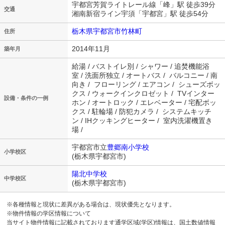
宇都宮芳賀ライトレール線「峰」駅 徒歩39分
交通
湘南新宿ライン宇須「宇都宮」駅 徒歩54分
栃木県宇都宮市竹林町
住所
2014年11月
築年月
給湯 / バストイレ別 / シャワー / 追焚機能浴
室 / 洗面所独立 / オートバス / バルコニー / 南
向き / フローリング / エアコン / シューズボッ
クス / ウォークインクロゼット / TVインター
設備・条件の一例
ホン / オートロック / エレベーター / 宅配ボッ
クス / 駐輪場 / 防犯カメラ / システムキッチ
ン / IHクッキングヒーター / 室内洗濯機置き
場 /
宇都宮市立
豊郷南小学校
小学校区
(栃木県宇都宮市)
陽北中学校
中学校区
(栃木県宇都宮市)
※各種情報と現状に差異がある場合は、現状優先となります。
※物件情報の学区情報について
当サイト物件情報に記載されております通学区域(学区)情報は、国土数値情報