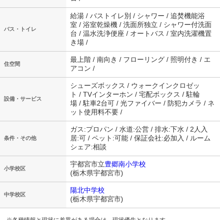
給湯 / バストイレ別 / シャワー / 追焚機能浴
室 / 浴室乾燥機 / 洗面所独立 / シャワー付洗面
バス・トイレ
台 / 温水洗浄便座 / オートバス / 室内洗濯機置
き場 /
最上階 / 南向き / フローリング / 照明付き / エ
住空間
アコン /
シューズボックス / ウォークインクロゼッ
ト / TVインターホン / 宅配ボックス / 駐輪
設備・サービス
場 / 駐車2台可 / 光ファイバー / 防犯カメラ / ネ
ット使用料不要 /
ガス:プロパン / 水道:公営 / 排水:下水 / 2人入
居:可 / ペット:可能 / 保証会社:必加入 / ルーム
条件・その他
シェア:相談
宇都宮市立
豊郷南小学校
小学校区
(栃木県宇都宮市)
陽北中学校
中学校区
(栃木県宇都宮市)
※各種情報と現状に差異がある場合は、現状優先となります。