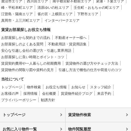
鹿沼市エリア
西川田エリア
南宇都宮駅不動前エリア
簗瀬・下栗エリア
峰・平松本町エリア
清原ゆいの杜エリア
壬生町・おもちゃの町エリア
江曽島・陽南エリア
雀の宮・上横田エリア
下野市エリア
真岡市・上三川町エリア
インターパークエリア
賃貸お部屋探しお役立ち情報
お部屋探しから契約までの流れ
不動産オーナー様へ
お部屋探しのよくある質問
不動産用語・賃貸用語集
安心な引越し会社の選び方・引越し業界用語
お部屋探しに良い時期とポイント・コツ
賃貸契約費用や一人暮らしの初期費用
賃貸物件の選び方やチェック方法
賃貸物件の間取り図や資料の見方
引越し方法で梱包の仕方や荷造りのコツ
当社について
トップページ
物件検索
お役立ち情報
お知らせ
スタッフ紹介
お客様の声
採用情報
会社概要
賃貸物件紹介ブログ
来店予約
プライバシーポリシー
勧誘方針
トップページ
賃貸物件検索
お気に入り物件一覧
物件閲覧履歴