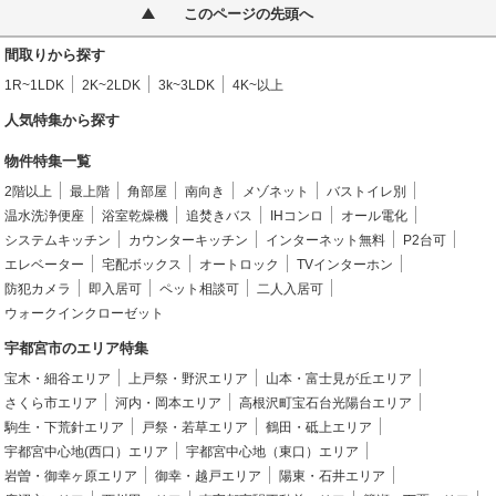
このページの先頭へ
間取りから探す
1R~1LDK
2K~2LDK
3k~3LDK
4K~以上
人気特集から探す
物件特集一覧
2階以上
最上階
角部屋
南向き
メゾネット
バストイレ別
温水洗浄便座
浴室乾燥機
追焚きバス
IHコンロ
オール電化
システムキッチン
カウンターキッチン
インターネット無料
P2台可
エレベーター
宅配ボックス
オートロック
TVインターホン
防犯カメラ
即入居可
ペット相談可
二人入居可
ウォークインクローゼット
宇都宮市のエリア特集
宝木・細谷エリア
上戸祭・野沢エリア
山本・富士見が丘エリア
さくら市エリア
河内・岡本エリア
高根沢町宝石台光陽台エリア
駒生・下荒針エリア
戸祭・若草エリア
鶴田・砥上エリア
宇都宮中心地(西口）エリア
宇都宮中心地（東口）エリア
岩曽・御幸ヶ原エリア
御幸・越戸エリア
陽東・石井エリア