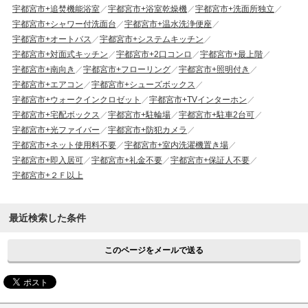
宇都宮市+追焚機能浴室
宇都宮市+浴室乾燥機
宇都宮市+洗面所独立
宇都宮市+シャワー付洗面台
宇都宮市+温水洗浄便座
宇都宮市+オートバス
宇都宮市+システムキッチン
宇都宮市+対面式キッチン
宇都宮市+2口コンロ
宇都宮市+最上階
宇都宮市+南向き
宇都宮市+フローリング
宇都宮市+照明付き
宇都宮市+エアコン
宇都宮市+シューズボックス
宇都宮市+ウォークインクロゼット
宇都宮市+TVインターホン
宇都宮市+宅配ボックス
宇都宮市+駐輪場
宇都宮市+駐車2台可
宇都宮市+光ファイバー
宇都宮市+防犯カメラ
宇都宮市+ネット使用料不要
宇都宮市+室内洗濯機置き場
宇都宮市+即入居可
宇都宮市+礼金不要
宇都宮市+保証人不要
宇都宮市+２Ｆ以上
最近検索した条件
このページをメールで送る