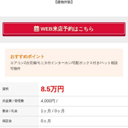
【建物外観】
WEB来店予約はこちら
エアコン2台完備/モニタ付インターホン/宅配ボックス付き/ペット相談
可物件
8.5万円
賃料
4,000円 /
共益費 / 管理費
1ヶ月 / 0ヶ月
敷金 / 礼金
0ヶ月
保証金