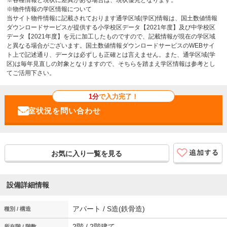
※物件情報の学区情報について
当サイト物件情報に記載されております通学区域(学区)情報は、国土数値情報
ダウンロードサービスが提供する小学校区データ【2021年度】及び中学校区
データ【2021年度】を元に加工したものですので、記載情報が現在の学区域
と異なる場合がございます。国土数値情報ダウンロードサービスのWEBサイ
ト上で記述通り、データは必ずしも正確とは言えません。また、通学区域(学
区)は毎年見直しの対象となりますので、そちらを踏まえ学区情報は参考とし
てご活用下さい。
1分
で入力完了！
お気に入り一覧を見る
設備詳細情報
アパート / S造(鉄骨造)
種別 / 構造
2階 / 2階建て
所在階 / 階数