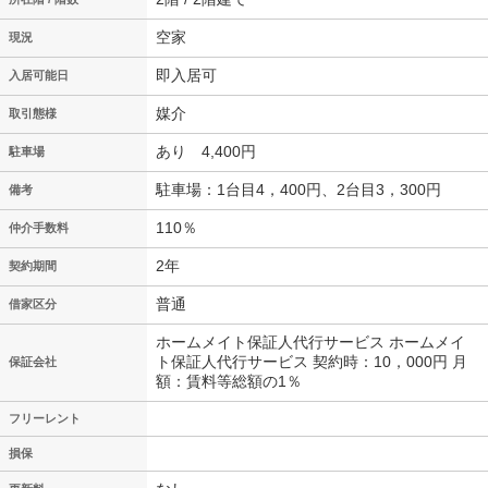
空家
現況
即入居可
入居可能日
媒介
取引態様
あり 4,400円
駐車場
駐車場：1台目4，400円、2台目3，300円
備考
110％
仲介手数料
2年
契約期間
普通
借家区分
ホームメイト保証人代行サービス ホームメイ
ト保証人代行サービス 契約時：10，000円 月
保証会社
額：賃料等総額の1％
フリーレント
損保