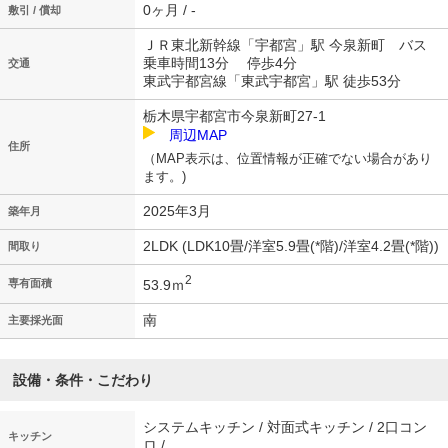
0ヶ月 / -
敷引 / 償却
ＪＲ東北新幹線「宇都宮」駅 今泉新町 バス
乗車時間13分 停歩4分
交通
東武宇都宮線「東武宇都宮」駅 徒歩53分
栃木県宇都宮市今泉新町27-1
周辺MAP
住所
（MAP表示は、位置情報が正確でない場合があり
ます。)
2025年3月
築年月
2LDK (LDK10畳/洋室5.9畳(*階)/洋室4.2畳(*階))
間取り
2
53.9ｍ
専有面積
南
主要採光面
設備・条件・こだわり
システムキッチン / 対面式キッチン / 2口コン
キッチン
ロ /