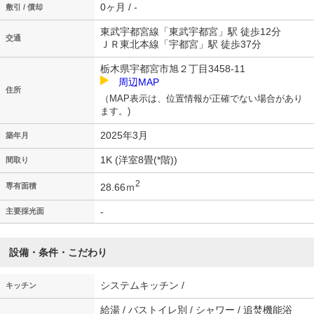
0ヶ月 / -
敷引 / 償却
東武宇都宮線「東武宇都宮」駅 徒歩12分
交通
ＪＲ東北本線「宇都宮」駅 徒歩37分
栃木県宇都宮市旭２丁目3458-11
周辺MAP
住所
（MAP表示は、位置情報が正確でない場合があり
ます。)
2025年3月
築年月
1K (洋室8畳(*階))
間取り
2
28.66ｍ
専有面積
-
主要採光面
設備・条件・こだわり
システムキッチン /
キッチン
給湯 / バストイレ別 / シャワー / 追焚機能浴