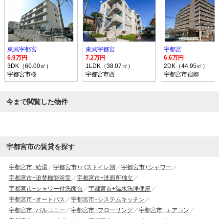
東武宇都宮
東武宇都宮
宇都宮
6.9万円
7.2万円
6.6万円
3DK（60.00㎡）
1LDK（38.07㎡）
2DK（44.95㎡）
宇都宮市桜
宇都宮市西
宇都宮市宿郷
今まで閲覧した物件
宇都宮市の賃貸を探す
宇都宮市+給湯
宇都宮市+バストイレ別
宇都宮市+シャワー
宇都宮市+追焚機能浴室
宇都宮市+洗面所独立
宇都宮市+シャワー付洗面台
宇都宮市+温水洗浄便座
宇都宮市+オートバス
宇都宮市+システムキッチン
宇都宮市+バルコニー
宇都宮市+フローリング
宇都宮市+エアコン