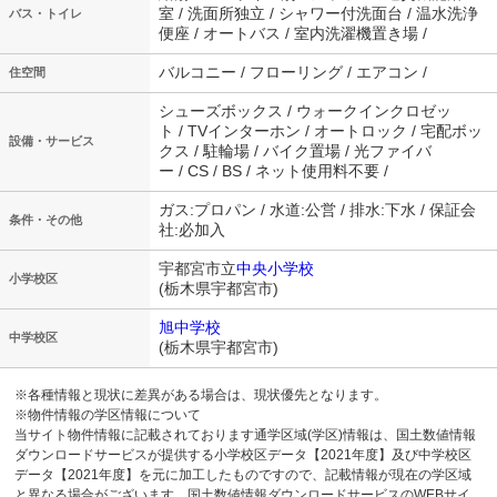
室 / 洗面所独立 / シャワー付洗面台 / 温水洗浄
バス・トイレ
便座 / オートバス / 室内洗濯機置き場 /
バルコニー / フローリング / エアコン /
住空間
シューズボックス / ウォークインクロゼッ
ト / TVインターホン / オートロック / 宅配ボッ
設備・サービス
クス / 駐輪場 / バイク置場 / 光ファイバ
ー / CS / BS / ネット使用料不要 /
ガス:プロパン / 水道:公営 / 排水:下水 / 保証会
条件・その他
社:必加入
宇都宮市立
中央小学校
小学校区
(栃木県宇都宮市)
旭中学校
中学校区
(栃木県宇都宮市)
※各種情報と現状に差異がある場合は、現状優先となります。
※物件情報の学区情報について
当サイト物件情報に記載されております通学区域(学区)情報は、国土数値情報
ダウンロードサービスが提供する小学校区データ【2021年度】及び中学校区
データ【2021年度】を元に加工したものですので、記載情報が現在の学区域
と異なる場合がございます。国土数値情報ダウンロードサービスのWEBサイ