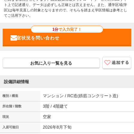
ト上で記述通り、データは必ずしも正確とは言えません。また、通学区域(学
区)は毎年見直しの対象となりますので、そちらを踏まえ学区情報は参考とし
てご活用下さい。
1分
で入力完了！
お気に入り一覧を見る
設備詳細情報
マンション / RC造(鉄筋コンクリート造)
種別 / 構造
3階 / 4階建て
所在階 / 階数
空家
現況
2026年8月下旬
入居可能日