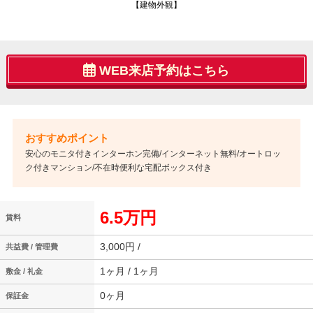
【建物外観】
WEB来店予約はこちら
安心のモニタ付きインターホン完備/インターネット無料/オートロッ
ク付きマンション/不在時便利な宅配ボックス付き
6.5万円
賃料
3,000円 /
共益費 / 管理費
1ヶ月 / 1ヶ月
敷金 / 礼金
0ヶ月
保証金