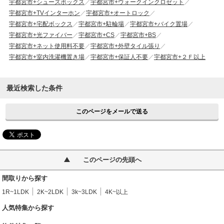
宇都宮市+シューズボックス
宇都宮市+ウォークインクロゼット
宇都宮市+TVインターホン
宇都宮市+オートロック
宇都宮市+宅配ボックス
宇都宮市+駐輪場
宇都宮市+バイク置場
宇都宮市+光ファイバー
宇都宮市+CS
宇都宮市+BS
宇都宮市+ネット使用料不要
宇都宮市+外壁タイル張り
宇都宮市+室内洗濯機置き場
宇都宮市+保証人不要
宇都宮市+２Ｆ以上
最近検索した条件
このページをメールで送る
このページの先頭へ
間取りから探す
1R~1LDK
2K~2LDK
3k~3LDK
4K~以上
人気特集から探す