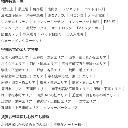
物件特集一覧
2階以上
最上階
角部屋
南向き
メゾネット
バストイレ別
温水洗浄便座
浴室乾燥機
追焚きバス
IHコンロ
オール電化
システムキッチン
カウンターキッチン
インターネット無料
P2台可
エレベーター
宅配ボックス
オートロック
TVインターホン
防犯カメラ
即入居可
ペット相談可
二人入居可
ウォークインクローゼット
宇都宮市のエリア特集
宝木・細谷エリア
上戸祭・野沢エリア
山本・富士見が丘エリア
さくら市エリア
河内・岡本エリア
高根沢町宝石台光陽台エリア
駒生・下荒針エリア
戸祭・若草エリア
鶴田・砥上エリア
宇都宮中心地(西口）エリア
宇都宮中心地（東口）エリア
岩曽・御幸ヶ原エリア
御幸・越戸エリア
陽東・石井エリア
鹿沼市エリア
西川田エリア
南宇都宮駅不動前エリア
簗瀬・下栗エリア
峰・平松本町エリア
清原ゆいの杜エリア
壬生町・おもちゃの町エリア
江曽島・陽南エリア
雀の宮・上横田エリア
下野市エリア
真岡市・上三川町エリア
インターパークエリア
賃貸お部屋探しお役立ち情報
お部屋探しから契約までの流れ
不動産オーナー様へ