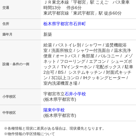
ＪＲ東北本線「宇都宮」駅 こえご バス乗車
時間13分 停歩6分
交通
東武宇都宮線「東武宇都宮」駅 徒歩60分
栃木県宇都宮市石井町
住所
新築
築年月
給湯 / バストイレ別 / シャワー / 追焚機能浴
室 / 洗面所独立 / シャワー付洗面台 / 温水洗浄
便座 / オートバス / 角部屋 / バルコニー / メゾ
ネット / フローリング / エアコン / シューズボ
設備・条件の一例
ックス / TVインターホン / 宅配ボックス / 駐車
2台可 / BS / システムキッチン / 対面式キッチ
ン / 3口以上コンロ / IHクッキングヒーター /
室内洗濯機置き場 /
宇都宮市立
石井小学校
小学校区
(栃木県宇都宮市)
陽東中学校
中学校区
(栃木県宇都宮市)
※各種情報と現状に差異がある場合は、現状優先となります。
※物件情報の学区情報について