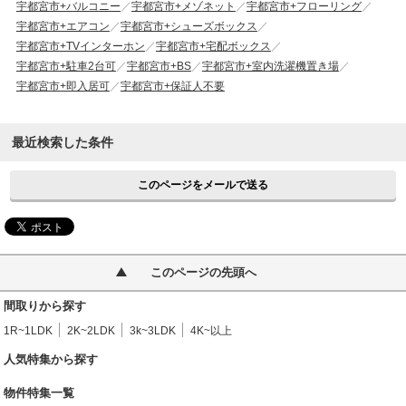
宇都宮市+バルコニー
宇都宮市+メゾネット
宇都宮市+フローリング
宇都宮市+エアコン
宇都宮市+シューズボックス
宇都宮市+TVインターホン
宇都宮市+宅配ボックス
宇都宮市+駐車2台可
宇都宮市+BS
宇都宮市+室内洗濯機置き場
宇都宮市+即入居可
宇都宮市+保証人不要
最近検索した条件
このページをメールで送る
このページの先頭へ
間取りから探す
1R~1LDK
2K~2LDK
3k~3LDK
4K~以上
人気特集から探す
物件特集一覧