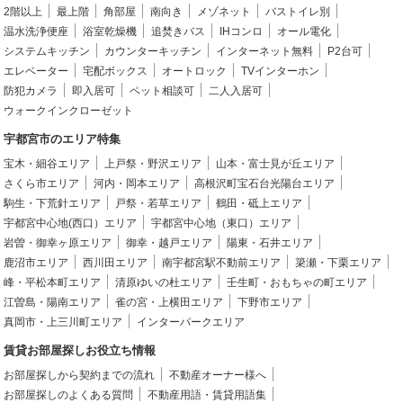
2階以上
最上階
角部屋
南向き
メゾネット
バストイレ別
温水洗浄便座
浴室乾燥機
追焚きバス
IHコンロ
オール電化
システムキッチン
カウンターキッチン
インターネット無料
P2台可
エレベーター
宅配ボックス
オートロック
TVインターホン
防犯カメラ
即入居可
ペット相談可
二人入居可
ウォークインクローゼット
宇都宮市のエリア特集
宝木・細谷エリア
上戸祭・野沢エリア
山本・富士見が丘エリア
さくら市エリア
河内・岡本エリア
高根沢町宝石台光陽台エリア
駒生・下荒針エリア
戸祭・若草エリア
鶴田・砥上エリア
宇都宮中心地(西口）エリア
宇都宮中心地（東口）エリア
岩曽・御幸ヶ原エリア
御幸・越戸エリア
陽東・石井エリア
鹿沼市エリア
西川田エリア
南宇都宮駅不動前エリア
簗瀬・下栗エリア
峰・平松本町エリア
清原ゆいの杜エリア
壬生町・おもちゃの町エリア
江曽島・陽南エリア
雀の宮・上横田エリア
下野市エリア
真岡市・上三川町エリア
インターパークエリア
賃貸お部屋探しお役立ち情報
お部屋探しから契約までの流れ
不動産オーナー様へ
お部屋探しのよくある質問
不動産用語・賃貸用語集