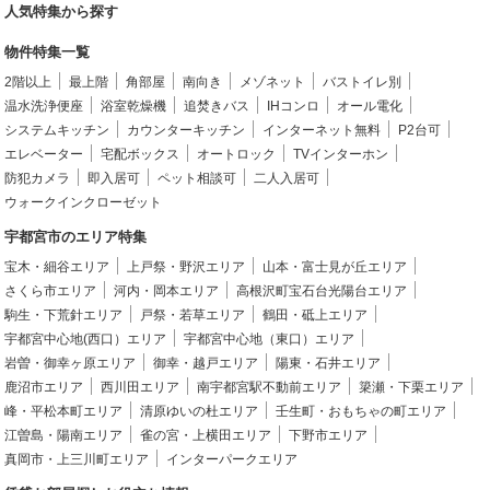
人気特集から探す
物件特集一覧
2階以上
最上階
角部屋
南向き
メゾネット
バストイレ別
温水洗浄便座
浴室乾燥機
追焚きバス
IHコンロ
オール電化
システムキッチン
カウンターキッチン
インターネット無料
P2台可
エレベーター
宅配ボックス
オートロック
TVインターホン
防犯カメラ
即入居可
ペット相談可
二人入居可
ウォークインクローゼット
宇都宮市のエリア特集
宝木・細谷エリア
上戸祭・野沢エリア
山本・富士見が丘エリア
さくら市エリア
河内・岡本エリア
高根沢町宝石台光陽台エリア
駒生・下荒針エリア
戸祭・若草エリア
鶴田・砥上エリア
宇都宮中心地(西口）エリア
宇都宮中心地（東口）エリア
岩曽・御幸ヶ原エリア
御幸・越戸エリア
陽東・石井エリア
鹿沼市エリア
西川田エリア
南宇都宮駅不動前エリア
簗瀬・下栗エリア
峰・平松本町エリア
清原ゆいの杜エリア
壬生町・おもちゃの町エリア
江曽島・陽南エリア
雀の宮・上横田エリア
下野市エリア
真岡市・上三川町エリア
インターパークエリア