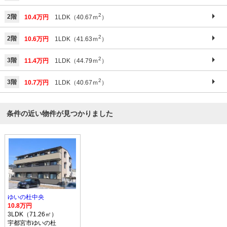
2
2階
10.4万円
1LDK（40.67ｍ
）
2
2階
10.6万円
1LDK（41.63ｍ
）
2
3階
11.4万円
1LDK（44.79ｍ
）
2
3階
10.7万円
1LDK（40.67ｍ
）
条件の近い物件が見つかりました
ゆいの杜中央
10.8万円
3LDK（71.26㎡）
宇都宮市ゆいの杜