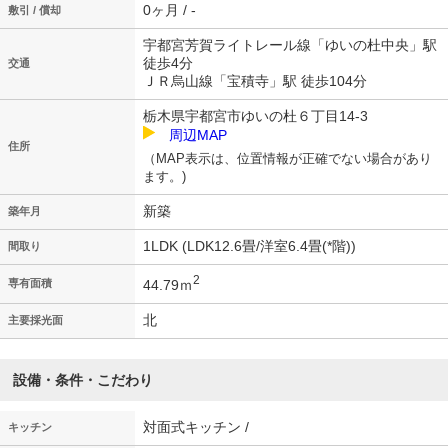
0ヶ月 / -
敷引 / 償却
宇都宮芳賀ライトレール線「ゆいの杜中央」駅
徒歩4分
交通
ＪＲ烏山線「宝積寺」駅 徒歩104分
栃木県宇都宮市ゆいの杜６丁目14-3
周辺MAP
住所
（MAP表示は、位置情報が正確でない場合があり
ます。)
新築
築年月
1LDK (LDK12.6畳/洋室6.4畳(*階))
間取り
2
44.79ｍ
専有面積
北
主要採光面
設備・条件・こだわり
対面式キッチン /
キッチン