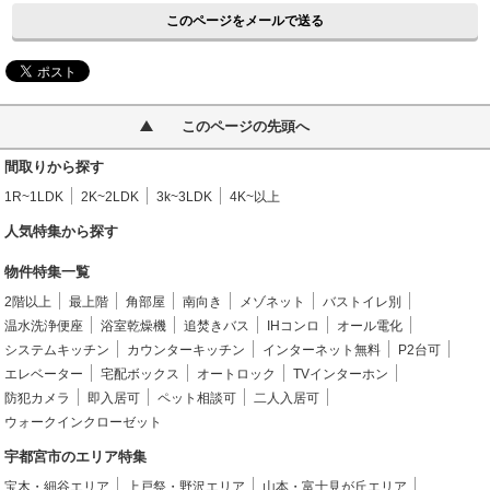
このページをメールで送る
このページの先頭へ
間取りから探す
1R~1LDK
2K~2LDK
3k~3LDK
4K~以上
人気特集から探す
物件特集一覧
2階以上
最上階
角部屋
南向き
メゾネット
バストイレ別
温水洗浄便座
浴室乾燥機
追焚きバス
IHコンロ
オール電化
システムキッチン
カウンターキッチン
インターネット無料
P2台可
エレベーター
宅配ボックス
オートロック
TVインターホン
防犯カメラ
即入居可
ペット相談可
二人入居可
ウォークインクローゼット
宇都宮市のエリア特集
宝木・細谷エリア
上戸祭・野沢エリア
山本・富士見が丘エリア