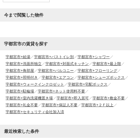
今まで閲覧した物件
宇都宮市の賃貸を探す
宇都宮市+給湯
宇都宮市+バストイレ別
宇都宮市+シャワー
宇都宮市+洗面所独立
宇都宮市+対面式キッチン
宇都宮市+最上階
宇都宮市+角部屋
宇都宮市+バルコニー
宇都宮市+フローリング
宇都宮市+照明付き
宇都宮市+エアコン
宇都宮市+シューズボックス
宇都宮市+ウォークインクロゼット
宇都宮市+宅配ボックス
宇都宮市+駐輪場
宇都宮市+ネット使用料不要
宇都宮市+室内洗濯機置き場
宇都宮市+即入居可
宇都宮市+敷金不要
宇都宮市+礼金不要
宇都宮市+保証人不要
宇都宮市+２Ｆ以上
宇都宮市+セキュリティ会社加入済
最近検索した条件