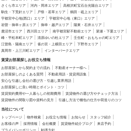
さくら市エリア
河内・岡本エリア
高根沢町宝石台光陽台エリア
駒生・下荒針エリア
戸祭・若草エリア
鶴田・砥上エリア
宇都宮中心地(西口）エリア
宇都宮中心地（東口）エリア
岩曽・御幸ヶ原エリア
御幸・越戸エリア
陽東・石井エリア
鹿沼市エリア
西川田エリア
南宇都宮駅不動前エリア
簗瀬・下栗エリア
峰・平松本町エリア
清原ゆいの杜エリア
壬生町・おもちゃの町エリア
江曽島・陽南エリア
雀の宮・上横田エリア
下野市エリア
真岡市・上三川町エリア
インターパークエリア
賃貸お部屋探しお役立ち情報
お部屋探しから契約までの流れ
不動産オーナー様へ
お部屋探しのよくある質問
不動産用語・賃貸用語集
安心な引越し会社の選び方・引越し業界用語
お部屋探しに良い時期とポイント・コツ
賃貸契約費用や一人暮らしの初期費用
賃貸物件の選び方やチェック方法
賃貸物件の間取り図や資料の見方
引越し方法で梱包の仕方や荷造りのコツ
当社について
トップページ
物件検索
お役立ち情報
お知らせ
スタッフ紹介
お客様の声
採用情報
会社概要
賃貸物件紹介ブログ
来店予約
プライバシーポリシー
勧誘方針