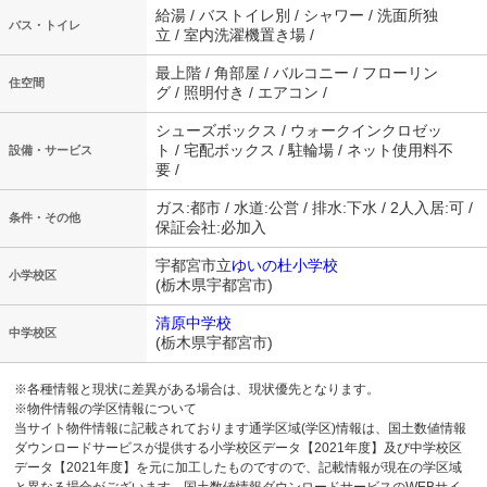
給湯 / バストイレ別 / シャワー / 洗面所独
バス・トイレ
立 / 室内洗濯機置き場 /
最上階 / 角部屋 / バルコニー / フローリン
住空間
グ / 照明付き / エアコン /
シューズボックス / ウォークインクロゼッ
ト / 宅配ボックス / 駐輪場 / ネット使用料不
設備・サービス
要 /
ガス:都市 / 水道:公営 / 排水:下水 / 2人入居:可 /
条件・その他
保証会社:必加入
宇都宮市立
ゆいの杜小学校
小学校区
(栃木県宇都宮市)
清原中学校
中学校区
(栃木県宇都宮市)
※各種情報と現状に差異がある場合は、現状優先となります。
※物件情報の学区情報について
当サイト物件情報に記載されております通学区域(学区)情報は、国土数値情報
ダウンロードサービスが提供する小学校区データ【2021年度】及び中学校区
データ【2021年度】を元に加工したものですので、記載情報が現在の学区域
と異なる場合がございます。国土数値情報ダウンロードサービスのWEBサイ