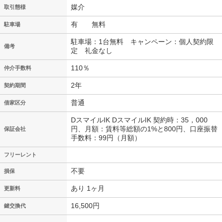
媒介
取引態様
有 無料
駐車場
駐車場：1台無料 キャンペーン：個人契約限
備考
定 礼金なし
110％
仲介手数料
2年
契約期間
普通
借家区分
DスマイルIK DスマイルIK 契約時：35，000
円、月額：賃料等総額の1%と800円、口座振替
保証会社
手数料：99円（月額）
フリーレント
不要
損保
あり 1ヶ月
更新料
16,500円
鍵交換代