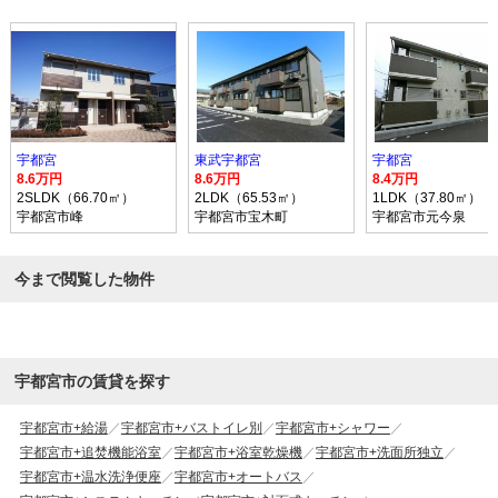
宇都宮
東武宇都宮
宇都宮
8.6万円
8.6万円
8.4万円
2SLDK（66.70㎡）
2LDK（65.53㎡）
1LDK（37.80㎡）
宇都宮市峰
宇都宮市宝木町
宇都宮市元今泉
今まで閲覧した物件
宇都宮市の賃貸を探す
宇都宮市+給湯
宇都宮市+バストイレ別
宇都宮市+シャワー
宇都宮市+追焚機能浴室
宇都宮市+浴室乾燥機
宇都宮市+洗面所独立
宇都宮市+温水洗浄便座
宇都宮市+オートバス