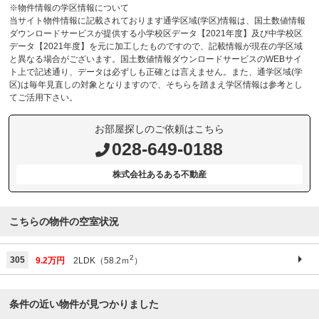
※物件情報の学区情報について
当サイト物件情報に記載されております通学区域(学区)情報は、国土数値情報
ダウンロードサービスが提供する小学校区データ【2021年度】及び中学校区
データ【2021年度】を元に加工したものですので、記載情報が現在の学区域
と異なる場合がございます。国土数値情報ダウンロードサービスのWEBサイ
ト上で記述通り、データは必ずしも正確とは言えません。また、通学区域(学
区)は毎年見直しの対象となりますので、そちらを踏まえ学区情報は参考とし
てご活用下さい。
お部屋探しのご依頼はこちら
028-649-0188
株式会社あるある不動産
こちらの物件の空室状況
2
305
9.2万円
2LDK（58.2ｍ
）
条件の近い物件が見つかりました