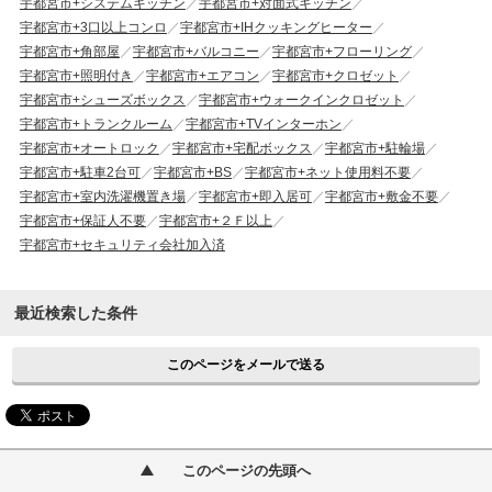
宇都宮市+システムキッチン
宇都宮市+対面式キッチン
宇都宮市+3口以上コンロ
宇都宮市+IHクッキングヒーター
宇都宮市+角部屋
宇都宮市+バルコニー
宇都宮市+フローリング
宇都宮市+照明付き
宇都宮市+エアコン
宇都宮市+クロゼット
宇都宮市+シューズボックス
宇都宮市+ウォークインクロゼット
宇都宮市+トランクルーム
宇都宮市+TVインターホン
宇都宮市+オートロック
宇都宮市+宅配ボックス
宇都宮市+駐輪場
宇都宮市+駐車2台可
宇都宮市+BS
宇都宮市+ネット使用料不要
宇都宮市+室内洗濯機置き場
宇都宮市+即入居可
宇都宮市+敷金不要
宇都宮市+保証人不要
宇都宮市+２Ｆ以上
宇都宮市+セキュリティ会社加入済
最近検索した条件
このページをメールで送る
このページの先頭へ