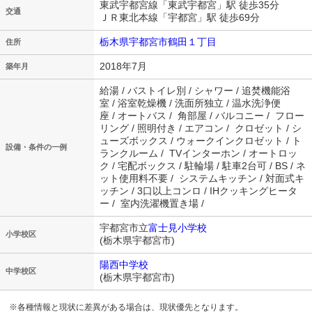
東武宇都宮線「東武宇都宮」駅 徒歩35分
交通
ＪＲ東北本線「宇都宮」駅 徒歩69分
栃木県宇都宮市鶴田１丁目
住所
2018年7月
築年月
給湯 / バストイレ別 / シャワー / 追焚機能浴
室 / 浴室乾燥機 / 洗面所独立 / 温水洗浄便
座 / オートバス / 角部屋 / バルコニー / フロー
リング / 照明付き / エアコン / クロゼット / シ
ューズボックス / ウォークインクロゼット / ト
設備・条件の一例
ランクルーム / TVインターホン / オートロッ
ク / 宅配ボックス / 駐輪場 / 駐車2台可 / BS / ネ
ット使用料不要 / システムキッチン / 対面式キ
ッチン / 3口以上コンロ / IHクッキングヒータ
ー / 室内洗濯機置き場 /
宇都宮市立
富士見小学校
小学校区
(栃木県宇都宮市)
陽西中学校
中学校区
(栃木県宇都宮市)
※各種情報と現状に差異がある場合は、現状優先となります。