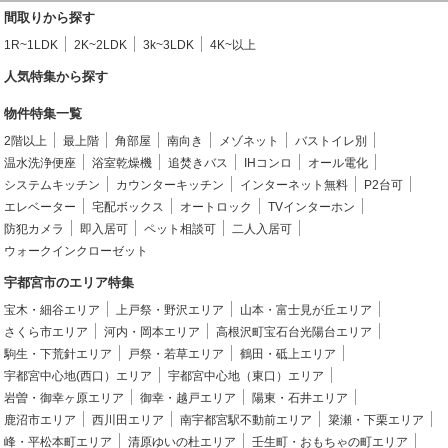
間取りから探す
1R~1LDK
2K~2LDK
3k~3LDK
4K~以上
人気特集から探す
物件特集一覧
2階以上
最上階
角部屋
南向き
メゾネット
バストイレ別
温水洗浄便座
浴室乾燥機
追焚きバス
IHコンロ
オール電化
システムキッチン
カウンターキッチン
インターネット無料
P2台可
エレベーター
宅配ボックス
オートロック
TVインターホン
防犯カメラ
即入居可
ペット相談可
二人入居可
ウォークインクローゼット
宇都宮市のエリア特集
宝木・細谷エリア
上戸祭・野沢エリア
山本・富士見が丘エリア
さくら市エリア
河内・岡本エリア
高根沢町宝石台光陽台エリア
駒生・下荒針エリア
戸祭・若草エリア
鶴田・砥上エリア
宇都宮中心地(西口）エリア
宇都宮中心地（東口）エリア
岩曽・御幸ヶ原エリア
御幸・越戸エリア
陽東・石井エリア
鹿沼市エリア
西川田エリア
南宇都宮駅不動前エリア
簗瀬・下栗エリア
峰・平松本町エリア
清原ゆいの杜エリア
壬生町・おもちゃの町エリア