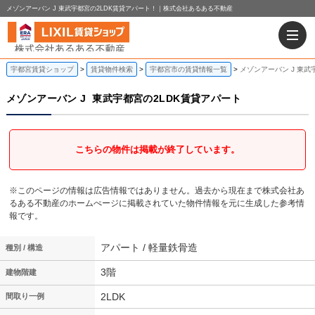
メゾンアーバン J 東武宇都宮の2LDK賃貸アパート！｜株式会社あるある不動産
宇都宮賃貸ショップ
賃貸物件検索
宇都宮市の賃貸情報一覧
メゾンアーバン J 東武
メゾンアーバン J
東武宇都宮の2LDK賃貸アパート
こちらの物件は掲載が終了しています。
※このページの情報は広告情報ではありません。過去から現在まで株式会社あ
るある不動産のホームぺージに掲載されていた物件情報を元に生成した参考情
報です。
アパート / 軽量鉄骨造
種別 / 構造
3階
建物階建
2LDK
間取り一例