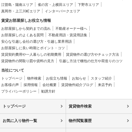
江曽島・陽南エリア
雀の宮・上横田エリア
下野市エリア
真岡市・上三川町エリア
インターパークエリア
賃貸お部屋探しお役立ち情報
お部屋探しから契約までの流れ
不動産オーナー様へ
お部屋探しのよくある質問
不動産用語・賃貸用語集
安心な引越し会社の選び方・引越し業界用語
お部屋探しに良い時期とポイント・コツ
賃貸契約費用や一人暮らしの初期費用
賃貸物件の選び方やチェック方法
賃貸物件の間取り図や資料の見方
引越し方法で梱包の仕方や荷造りのコツ
当社について
トップページ
物件検索
お役立ち情報
お知らせ
スタッフ紹介
お客様の声
採用情報
会社概要
賃貸物件紹介ブログ
来店予約
プライバシーポリシー
勧誘方針
トップページ
賃貸物件検索
お気に入り物件一覧
物件閲覧履歴