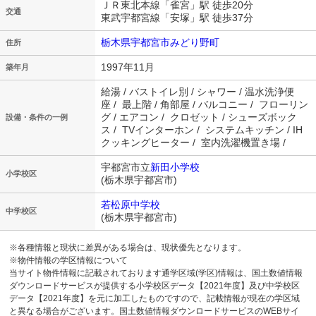
ＪＲ東北本線「雀宮」駅 徒歩20分
交通
東武宇都宮線「安塚」駅 徒歩37分
栃木県宇都宮市みどり野町
住所
1997年11月
築年月
給湯 / バストイレ別 / シャワー / 温水洗浄便
座 / 最上階 / 角部屋 / バルコニー / フローリン
グ / エアコン / クロゼット / シューズボック
設備・条件の一例
ス / TVインターホン / システムキッチン / IH
クッキングヒーター / 室内洗濯機置き場 /
宇都宮市立
新田小学校
小学校区
(栃木県宇都宮市)
若松原中学校
中学校区
(栃木県宇都宮市)
※各種情報と現状に差異がある場合は、現状優先となります。
※物件情報の学区情報について
当サイト物件情報に記載されております通学区域(学区)情報は、国土数値情報
ダウンロードサービスが提供する小学校区データ【2021年度】及び中学校区
データ【2021年度】を元に加工したものですので、記載情報が現在の学区域
と異なる場合がございます。国土数値情報ダウンロードサービスのWEBサイ