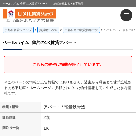
ベールハイム 雀宮の1K賃貸アパート！｜株式会社あるある不動産
宇都宮賃貸ショップ
賃貸物件検索
宇都宮市の賃貸情報一覧
ベールハイム 雀宮の1
ベールハイム
雀宮の1K賃貸アパート
こちらの物件は掲載が終了しています。
※このページの情報は広告情報ではありません。過去から現在まで株式会社あ
るある不動産のホームぺージに掲載されていた物件情報を元に生成した参考情
報です。
アパート / 軽量鉄骨造
種別 / 構造
2階
建物階建
1K
間取り一例