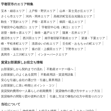
宇都宮市のエリア特集
宝木・細谷エリア
上戸祭・野沢エリア
山本・富士見が丘エリア
さくら市エリア
河内・岡本エリア
高根沢町宝石台光陽台エリア
駒生・下荒針エリア
戸祭・若草エリア
鶴田・砥上エリア
宇都宮中心地(西口）エリア
宇都宮中心地（東口）エリア
岩曽・御幸ヶ原エリア
御幸・越戸エリア
陽東・石井エリア
鹿沼市エリア
西川田エリア
南宇都宮駅不動前エリア
簗瀬・下栗エリア
峰・平松本町エリア
清原ゆいの杜エリア
壬生町・おもちゃの町エリア
江曽島・陽南エリア
雀の宮・上横田エリア
下野市エリア
真岡市・上三川町エリア
インターパークエリア
賃貸お部屋探しお役立ち情報
お部屋探しから契約までの流れ
不動産オーナー様へ
お部屋探しのよくある質問
不動産用語・賃貸用語集
安心な引越し会社の選び方・引越し業界用語
お部屋探しに良い時期とポイント・コツ
賃貸契約費用や一人暮らしの初期費用
賃貸物件の選び方やチェック方法
賃貸物件の間取り図や資料の見方
引越し方法で梱包の仕方や荷造りのコツ
当社について