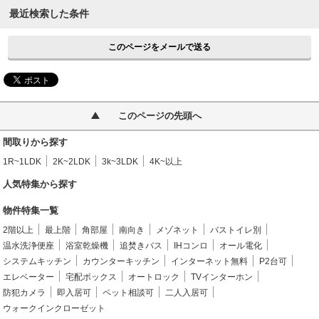
最近検索した条件
このページをメールで送る
このページの先頭へ
間取りから探す
1R~1LDK
2K~2LDK
3k~3LDK
4K~以上
人気特集から探す
物件特集一覧
2階以上
最上階
角部屋
南向き
メゾネット
バストイレ別
温水洗浄便座
浴室乾燥機
追焚きバス
IHコンロ
オール電化
システムキッチン
カウンターキッチン
インターネット無料
P2台可
エレベーター
宅配ボックス
オートロック
TVインターホン
防犯カメラ
即入居可
ペット相談可
二人入居可
ウォークインクローゼット