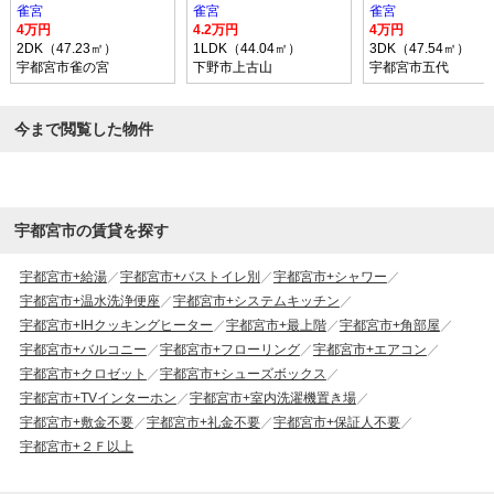
雀宮
雀宮
雀宮
4万円
4.2万円
4万円
2DK（47.23㎡）
1LDK（44.04㎡）
3DK（47.54㎡）
宇都宮市雀の宮
下野市上古山
宇都宮市五代
今まで閲覧した物件
宇都宮市の賃貸を探す
宇都宮市+給湯
宇都宮市+バストイレ別
宇都宮市+シャワー
宇都宮市+温水洗浄便座
宇都宮市+システムキッチン
宇都宮市+IHクッキングヒーター
宇都宮市+最上階
宇都宮市+角部屋
宇都宮市+バルコニー
宇都宮市+フローリング
宇都宮市+エアコン
宇都宮市+クロゼット
宇都宮市+シューズボックス
宇都宮市+TVインターホン
宇都宮市+室内洗濯機置き場
宇都宮市+敷金不要
宇都宮市+礼金不要
宇都宮市+保証人不要
宇都宮市+２Ｆ以上