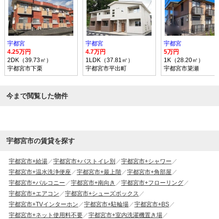
宇都宮
宇都宮
宇都宮
4.25万円
4.7万円
5万円
2DK（39.73㎡）
1LDK（37.81㎡）
1K（28.20㎡）
宇都宮市下栗
宇都宮市平出町
宇都宮市簗瀬
今まで閲覧した物件
宇都宮市の賃貸を探す
宇都宮市+給湯
宇都宮市+バストイレ別
宇都宮市+シャワー
宇都宮市+温水洗浄便座
宇都宮市+最上階
宇都宮市+角部屋
宇都宮市+バルコニー
宇都宮市+南向き
宇都宮市+フローリング
宇都宮市+エアコン
宇都宮市+シューズボックス
宇都宮市+TVインターホン
宇都宮市+駐輪場
宇都宮市+BS
宇都宮市+ネット使用料不要
宇都宮市+室内洗濯機置き場