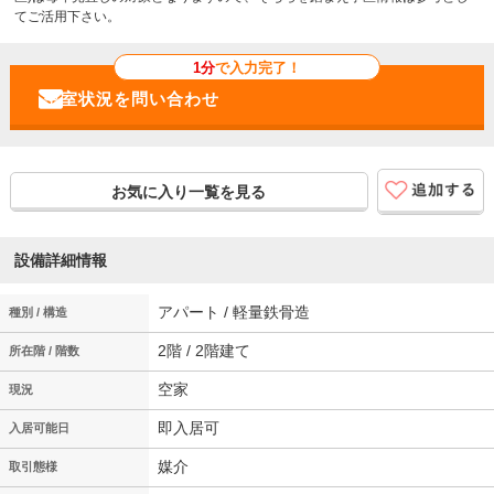
てご活用下さい。
1分
で入力完了！
お気に入り一覧を見る
設備詳細情報
アパート / 軽量鉄骨造
種別 / 構造
2階 / 2階建て
所在階 / 階数
空家
現況
即入居可
入居可能日
媒介
取引態様