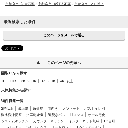
宇都宮市+礼金不要
宇都宮市+保証人不要
宇都宮市+２Ｆ以上
最近検索した条件
このページをメールで送る
このページの先頭へ
間取りから探す
1R~1LDK
2K~2LDK
3k~3LDK
4K~以上
人気特集から探す
物件特集一覧
2階以上
最上階
角部屋
南向き
メゾネット
バストイレ別
温水洗浄便座
浴室乾燥機
追焚きバス
IHコンロ
オール電化
システムキッチン
カウンターキッチン
インターネット無料
P2台可
エレベーター
宅配ボックス
オートロック
TVインターホン