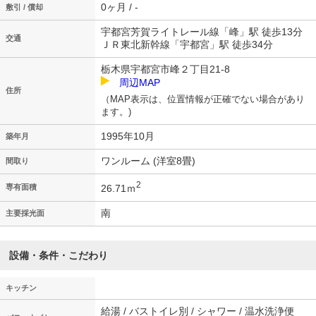
0ヶ月 / -
敷引 / 償却
宇都宮芳賀ライトレール線「峰」駅 徒歩13分
交通
ＪＲ東北新幹線「宇都宮」駅 徒歩34分
栃木県宇都宮市峰２丁目21-8
周辺MAP
住所
（MAP表示は、位置情報が正確でない場合があり
ます。)
1995年10月
築年月
ワンルーム (洋室8畳)
間取り
2
26.71ｍ
専有面積
南
主要採光面
設備・条件・こだわり
キッチン
給湯 / バストイレ別 / シャワー / 温水洗浄便