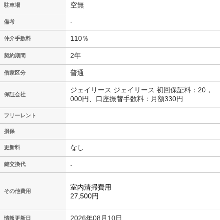
空無
駐車場
-
備考
110％
仲介手数料
2年
契約期間
普通
借家区分
ジェイリース ジェイリース 初回保証料：20，
保証会社
000円、口座振替手数料：月額330円
フリーレント
損保
なし
更新料
-
鍵交換代
室内清掃費用
その他費用
27,500円
2026年08月10日
情報更新日