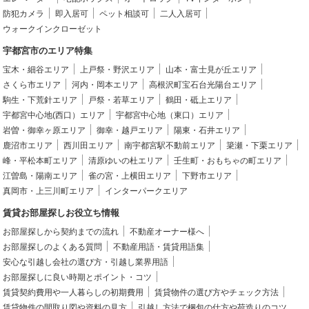
防犯カメラ
即入居可
ペット相談可
二人入居可
ウォークインクローゼット
宇都宮市のエリア特集
宝木・細谷エリア
上戸祭・野沢エリア
山本・富士見が丘エリア
さくら市エリア
河内・岡本エリア
高根沢町宝石台光陽台エリア
駒生・下荒針エリア
戸祭・若草エリア
鶴田・砥上エリア
宇都宮中心地(西口）エリア
宇都宮中心地（東口）エリア
岩曽・御幸ヶ原エリア
御幸・越戸エリア
陽東・石井エリア
鹿沼市エリア
西川田エリア
南宇都宮駅不動前エリア
簗瀬・下栗エリア
峰・平松本町エリア
清原ゆいの杜エリア
壬生町・おもちゃの町エリア
江曽島・陽南エリア
雀の宮・上横田エリア
下野市エリア
真岡市・上三川町エリア
インターパークエリア
賃貸お部屋探しお役立ち情報
お部屋探しから契約までの流れ
不動産オーナー様へ
お部屋探しのよくある質問
不動産用語・賃貸用語集
安心な引越し会社の選び方・引越し業界用語
お部屋探しに良い時期とポイント・コツ
賃貸契約費用や一人暮らしの初期費用
賃貸物件の選び方やチェック方法
賃貸物件の間取り図や資料の見方
引越し方法で梱包の仕方や荷造りのコツ