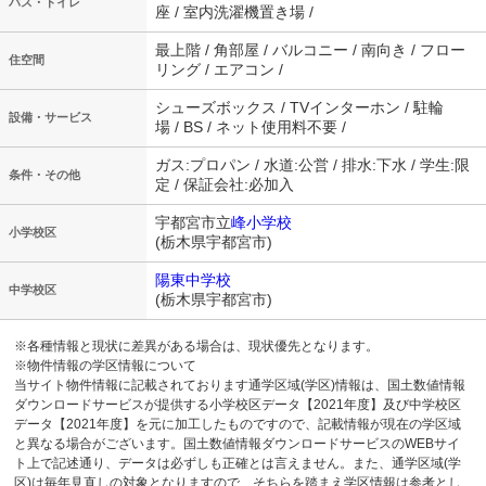
バス・トイレ
座 / 室内洗濯機置き場 /
最上階 / 角部屋 / バルコニー / 南向き / フロー
住空間
リング / エアコン /
シューズボックス / TVインターホン / 駐輪
設備・サービス
場 / BS / ネット使用料不要 /
ガス:プロパン / 水道:公営 / 排水:下水 / 学生:限
条件・その他
定 / 保証会社:必加入
宇都宮市立
峰小学校
小学校区
(栃木県宇都宮市)
陽東中学校
中学校区
(栃木県宇都宮市)
※各種情報と現状に差異がある場合は、現状優先となります。
※物件情報の学区情報について
当サイト物件情報に記載されております通学区域(学区)情報は、国土数値情報
ダウンロードサービスが提供する小学校区データ【2021年度】及び中学校区
データ【2021年度】を元に加工したものですので、記載情報が現在の学区域
と異なる場合がございます。国土数値情報ダウンロードサービスのWEBサイ
ト上で記述通り、データは必ずしも正確とは言えません。また、通学区域(学
区)は毎年見直しの対象となりますので、そちらを踏まえ学区情報は参考とし