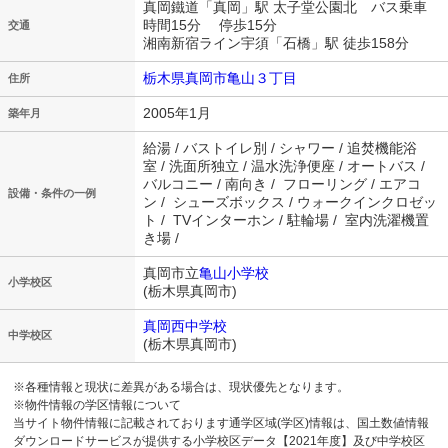
真岡鐵道「真岡」駅 太子堂公園北 バス乗車
時間15分 停歩15分
交通
湘南新宿ライン宇須「石橋」駅 徒歩158分
栃木県真岡市亀山３丁目
住所
2005年1月
築年月
給湯 / バストイレ別 / シャワー / 追焚機能浴
室 / 洗面所独立 / 温水洗浄便座 / オートバス /
バルコニー / 南向き / フローリング / エアコ
設備・条件の一例
ン / シューズボックス / ウォークインクロゼッ
ト / TVインターホン / 駐輪場 / 室内洗濯機置
き場 /
真岡市立
亀山小学校
小学校区
(栃木県真岡市)
真岡西中学校
中学校区
(栃木県真岡市)
※各種情報と現状に差異がある場合は、現状優先となります。
※物件情報の学区情報について
当サイト物件情報に記載されております通学区域(学区)情報は、国土数値情報
ダウンロードサービスが提供する小学校区データ【2021年度】及び中学校区