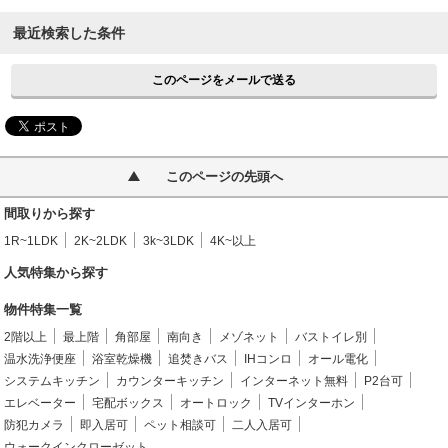
最近検索した条件
このページをメールで送る
このページの先頭へ
間取りから探す
1R~1LDK
2K~2LDK
3k~3LDK
4K~以上
人気特集から探す
物件特集一覧
2階以上
最上階
角部屋
南向き
メゾネット
バストイレ別
温水洗浄便座
浴室乾燥機
追焚きバス
IHコンロ
オール電化
システムキッチン
カウンターキッチン
インターネット無料
P2台可
エレベーター
宅配ボックス
オートロック
TVインターホン
防犯カメラ
即入居可
ペット相談可
二人入居可
ウォークインクローゼット