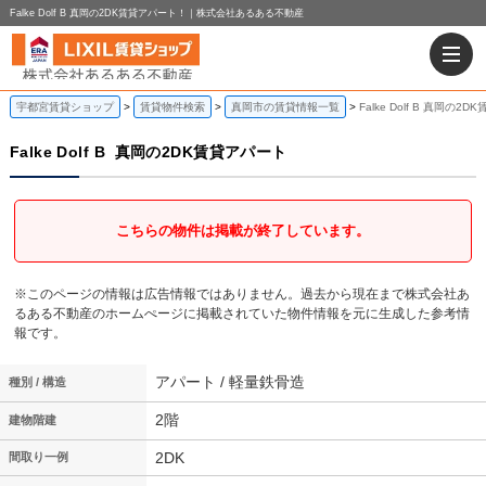
Falke Dolf B 真岡の2DK賃貸アパート！｜株式会社あるある不動産
宇都宮賃貸ショップ
賃貸物件検索
真岡市の賃貸情報一覧
Falke Dolf B 真岡の2
Falke Dolf B
真岡の2DK賃貸アパート
こちらの物件は掲載が終了しています。
※このページの情報は広告情報ではありません。過去から現在まで株式会社あ
るある不動産のホームぺージに掲載されていた物件情報を元に生成した参考情
報です。
アパート / 軽量鉄骨造
種別 / 構造
2階
建物階建
2DK
間取り一例