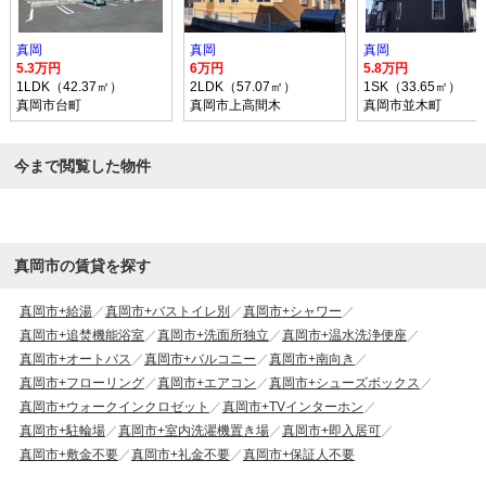
真岡
真岡
真岡
5.3万円
6万円
5.8万円
1LDK（42.37㎡）
2LDK（57.07㎡）
1SK（33.65㎡）
真岡市台町
真岡市上高間木
真岡市並木町
今まで閲覧した物件
真岡市の賃貸を探す
真岡市+給湯
真岡市+バストイレ別
真岡市+シャワー
真岡市+追焚機能浴室
真岡市+洗面所独立
真岡市+温水洗浄便座
真岡市+オートバス
真岡市+バルコニー
真岡市+南向き
真岡市+フローリング
真岡市+エアコン
真岡市+シューズボックス
真岡市+ウォークインクロゼット
真岡市+TVインターホン
真岡市+駐輪場
真岡市+室内洗濯機置き場
真岡市+即入居可
真岡市+敷金不要
真岡市+礼金不要
真岡市+保証人不要