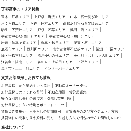
宇都宮市のエリア特集
宝木・細谷エリア
上戸祭・野沢エリア
山本・富士見が丘エリア
さくら市エリア
河内・岡本エリア
高根沢町宝石台光陽台エリア
駒生・下荒針エリア
戸祭・若草エリア
鶴田・砥上エリア
宇都宮中心地(西口）エリア
宇都宮中心地（東口）エリア
岩曽・御幸ヶ原エリア
御幸・越戸エリア
陽東・石井エリア
鹿沼市エリア
西川田エリア
南宇都宮駅不動前エリア
簗瀬・下栗エリア
峰・平松本町エリア
清原ゆいの杜エリア
壬生町・おもちゃの町エリア
江曽島・陽南エリア
雀の宮・上横田エリア
下野市エリア
真岡市・上三川町エリア
インターパークエリア
賃貸お部屋探しお役立ち情報
お部屋探しから契約までの流れ
不動産オーナー様へ
お部屋探しのよくある質問
不動産用語・賃貸用語集
安心な引越し会社の選び方・引越し業界用語
お部屋探しに良い時期とポイント・コツ
賃貸契約費用や一人暮らしの初期費用
賃貸物件の選び方やチェック方法
賃貸物件の間取り図や資料の見方
引越し方法で梱包の仕方や荷造りのコツ
当社について