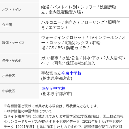
給湯 / バストイレ別 / シャワー / 洗面所独
バス・トイレ
立 / 室内洗濯機置き場 /
バルコニー / 南向き / フローリング / 照明付
住空間
き / エアコン /
ウォークインクロゼット / TVインターホン / オ
ートロック / 宅配ボックス / 駐輪
設備・サービス
場 / CS / BS / 防犯カメラ /
ガス:都市 / 水道:公営 / 排水:下水 / 2人入居:可 /
条件・その他
ペット:可能 / 保証会社:必加入
宇都宮市立
今泉小学校
小学校区
(栃木県宇都宮市)
泉が丘中学校
中学校区
(栃木県宇都宮市)
※各種情報と現状に差異がある場合は、現状優先となります。
※物件情報の学区情報について
当サイト物件情報に記載されております通学区域(学区)情報は、国土数値情報
ダウンロードサービスが提供する小学校区データ【2021年度】及び中学校区
データ【2021年度】を元に加工したものですので、記載情報が現在の学区域