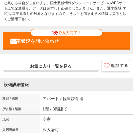
と異なる場合がございます。国土数値情報ダウンロードサービスのWEBサイ
ト上で記述通り、データは必ずしも正確とは言えません。また、通学区域(学
区)は毎年見直しの対象となりますので、そちらを踏まえ学区情報は参考とし
てご活用下さい。
1分
で入力完了！
お気に入り一覧を見る
設備詳細情報
アパート / 軽量鉄骨造
種別 / 構造
1階 / 3階建て
所在階 / 階数
空家
現況
即入居可
入居可能日