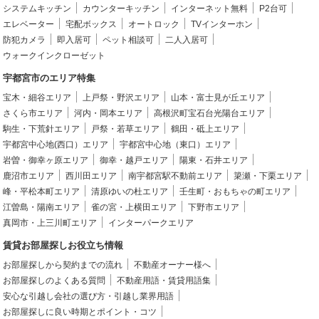
システムキッチン
カウンターキッチン
インターネット無料
P2台可
エレベーター
宅配ボックス
オートロック
TVインターホン
防犯カメラ
即入居可
ペット相談可
二人入居可
ウォークインクローゼット
宇都宮市のエリア特集
宝木・細谷エリア
上戸祭・野沢エリア
山本・富士見が丘エリア
さくら市エリア
河内・岡本エリア
高根沢町宝石台光陽台エリア
駒生・下荒針エリア
戸祭・若草エリア
鶴田・砥上エリア
宇都宮中心地(西口）エリア
宇都宮中心地（東口）エリア
岩曽・御幸ヶ原エリア
御幸・越戸エリア
陽東・石井エリア
鹿沼市エリア
西川田エリア
南宇都宮駅不動前エリア
簗瀬・下栗エリア
峰・平松本町エリア
清原ゆいの杜エリア
壬生町・おもちゃの町エリア
江曽島・陽南エリア
雀の宮・上横田エリア
下野市エリア
真岡市・上三川町エリア
インターパークエリア
賃貸お部屋探しお役立ち情報
お部屋探しから契約までの流れ
不動産オーナー様へ
お部屋探しのよくある質問
不動産用語・賃貸用語集
安心な引越し会社の選び方・引越し業界用語
お部屋探しに良い時期とポイント・コツ