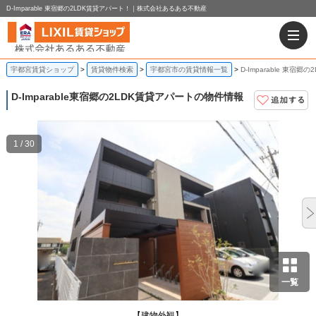
D-Imparable 東宿郷の2LDK賃貸アパート！｜株式会社あるある不動産
宇都宮賃貸ショップ
賃貸物件検索
宇都宮市の賃貸情報一覧
D-Imparable 東宿郷
D-Imparable
東宿郷の2LDK賃貸アパートの物件情報
1 / 30
一覧
【建物外観】