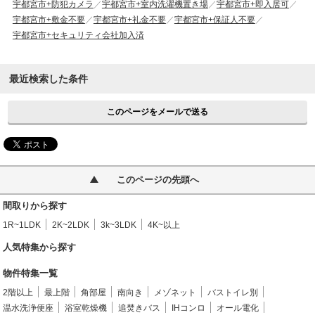
宇都宮市+防犯カメラ
宇都宮市+室内洗濯機置き場
宇都宮市+即入居可
宇都宮市+敷金不要
宇都宮市+礼金不要
宇都宮市+保証人不要
宇都宮市+セキュリティ会社加入済
最近検索した条件
このページをメールで送る
このページの先頭へ
間取りから探す
1R~1LDK
2K~2LDK
3k~3LDK
4K~以上
人気特集から探す
物件特集一覧
2階以上
最上階
角部屋
南向き
メゾネット
バストイレ別
温水洗浄便座
浴室乾燥機
追焚きバス
IHコンロ
オール電化