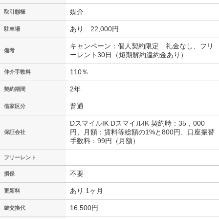
媒介
取引態様
あり 22,000円
駐車場
キャンペーン：個人契約限定 礼金なし、フリ
備考
ーレント30日（短期解約違約金あり）
110％
仲介手数料
2年
契約期間
普通
借家区分
DスマイルIK DスマイルIK 契約時：35，000
円、月額：賃料等総額の1%と800円、口座振替
保証会社
手数料：99円（月額）
フリーレント
不要
損保
あり 1ヶ月
更新料
16,500円
鍵交換代