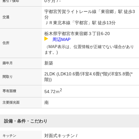
0ヶ月 / -
敷引 / 償却
宇都宮芳賀ライトレール線「東宿郷」駅 徒歩3
分
交通
ＪＲ東北本線「宇都宮」駅 徒歩13分
栃木県宇都宮市東宿郷３丁目6-20
周辺MAP
住所
（MAP表示は、位置情報が正確でない場合があり
ます。)
新築
築年月
2LDK (LDK10.6畳/洋室4.6畳(*階)/洋室5.8畳(*
間取り
階))
2
54.72ｍ
専有面積
南
主要採光面
設備・条件・こだわり
対面式キッチン /
キッチン