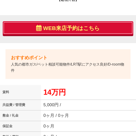
WEB来店予約はこちら
人気の都市ガス/ペット相談可能物件/LRT駅にアクセス良好/D-room物
件
14万円
賃料
5,000円 /
共益費 / 管理費
0ヶ月 / 0ヶ月
敷金 / 礼金
0ヶ月
保証金