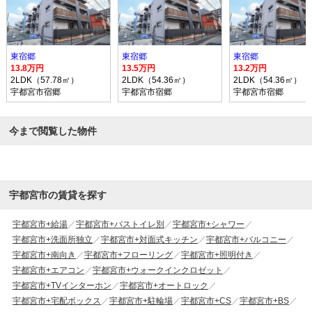
東宿郷
東宿郷
東宿郷
13.8万円
13.5万円
13.2万円
2LDK（57.78㎡）
2LDK（54.36㎡）
2LDK（54.36㎡）
宇都宮市宿郷
宇都宮市宿郷
宇都宮市宿郷
今まで閲覧した物件
宇都宮市の賃貸を探す
宇都宮市+給湯
宇都宮市+バストイレ別
宇都宮市+シャワー
宇都宮市+洗面所独立
宇都宮市+対面式キッチン
宇都宮市+バルコニー
宇都宮市+南向き
宇都宮市+フローリング
宇都宮市+照明付き
宇都宮市+エアコン
宇都宮市+ウォークインクロゼット
宇都宮市+TVインターホン
宇都宮市+オートロック
宇都宮市+宅配ボックス
宇都宮市+駐輪場
宇都宮市+CS
宇都宮市+BS