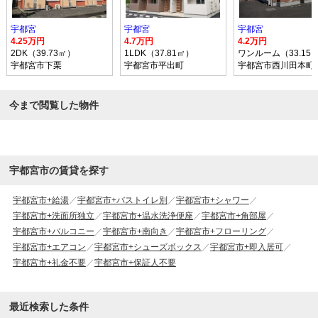
宇都宮
宇都宮
宇都宮
4.25万円
4.7万円
4.2万円
2DK（39.73㎡）
1LDK（37.81㎡）
ワンルーム（33.15
宇都宮市下栗
宇都宮市平出町
宇都宮市西川田本町
今まで閲覧した物件
宇都宮市の賃貸を探す
宇都宮市+給湯
宇都宮市+バストイレ別
宇都宮市+シャワー
宇都宮市+洗面所独立
宇都宮市+温水洗浄便座
宇都宮市+角部屋
宇都宮市+バルコニー
宇都宮市+南向き
宇都宮市+フローリング
宇都宮市+エアコン
宇都宮市+シューズボックス
宇都宮市+即入居可
宇都宮市+礼金不要
宇都宮市+保証人不要
最近検索した条件