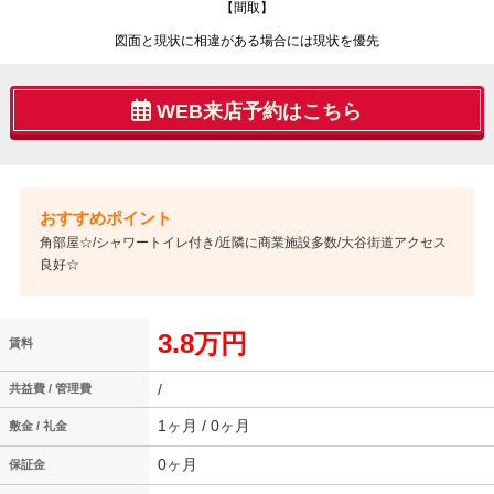
【間取】
図面と現状に相違がある場合には現状を優先
WEB来店予約はこちら
角部屋☆/シャワートイレ付き/近隣に商業施設多数/大谷街道アクセス
良好☆
3.8万円
賃料
/
共益費 / 管理費
1ヶ月 / 0ヶ月
敷金 / 礼金
0ヶ月
保証金