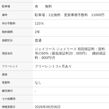
有 無料
駐車場
駐車場：1台無料 更新事務手数料 11000円
備考
110％
仲介手数料
2年
契約期間
普通
借家区分
ジェイリース ジェイリース 初回保証料：賃料
等の50%（最低保証料20，000円） 継続保証
保証会社
料：800円/月
フリーレント:1ヶ月あり
フリーレント
損保
なし
更新料
-
鍵交換代
その他費用
2026年08月06日
情報更新日