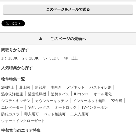
このページをメールで送る
このページの先頭へ
間取りから探す
1R~1LDK
2K~2LDK
3k~3LDK
4K~以上
人気特集から探す
物件特集一覧
2階以上
最上階
角部屋
南向き
メゾネット
バストイレ別
温水洗浄便座
浴室乾燥機
追焚きバス
IHコンロ
オール電化
システムキッチン
カウンターキッチン
インターネット無料
P2台可
エレベーター
宅配ボックス
オートロック
TVインターホン
防犯カメラ
即入居可
ペット相談可
二人入居可
ウォークインクローゼット
宇都宮市のエリア特集