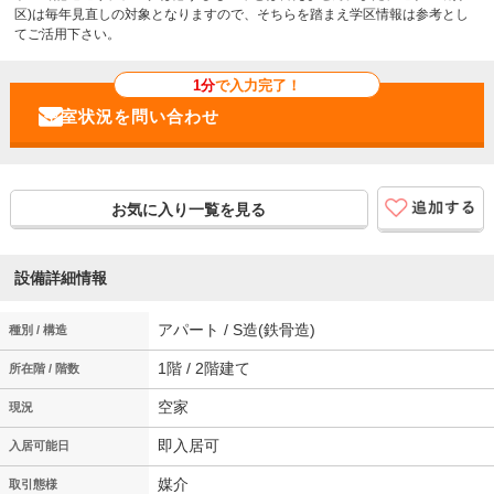
区)は毎年見直しの対象となりますので、そちらを踏まえ学区情報は参考とし
てご活用下さい。
1分
で入力完了！
お気に入り一覧を見る
設備詳細情報
アパート / S造(鉄骨造)
種別 / 構造
1階 / 2階建て
所在階 / 階数
空家
現況
即入居可
入居可能日
媒介
取引態様