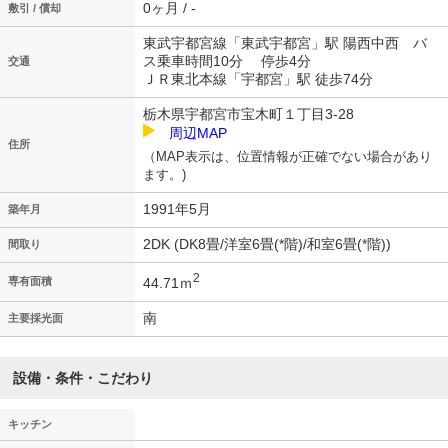
0ヶ月 / -
敷引 / 償却
東武宇都宮線「東武宇都宮」駅 陽西中西 バ
ス乗車時間10分 停歩4分
交通
ＪＲ東北本線「宇都宮」駅 徒歩74分
栃木県宇都宮市宝木町１丁目3-28
周辺MAP
住所
（MAP表示は、位置情報が正確でない場合があり
ます。)
1991年5月
築年月
2DK (DK8畳/洋室6畳(*階)/和室6畳(*階))
間取り
2
44.71ｍ
専有面積
南
主要採光面
設備・条件・こだわり
キッチン