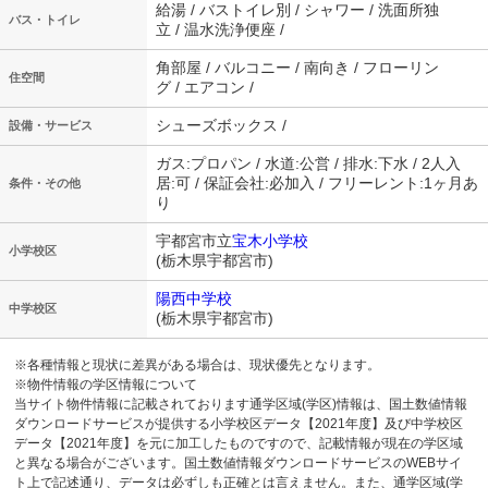
給湯 / バストイレ別 / シャワー / 洗面所独
バス・トイレ
立 / 温水洗浄便座 /
角部屋 / バルコニー / 南向き / フローリン
住空間
グ / エアコン /
シューズボックス /
設備・サービス
ガス:プロパン / 水道:公営 / 排水:下水 / 2人入
居:可 / 保証会社:必加入 / フリーレント:1ヶ月あ
条件・その他
り
宇都宮市立
宝木小学校
小学校区
(栃木県宇都宮市)
陽西中学校
中学校区
(栃木県宇都宮市)
※各種情報と現状に差異がある場合は、現状優先となります。
※物件情報の学区情報について
当サイト物件情報に記載されております通学区域(学区)情報は、国土数値情報
ダウンロードサービスが提供する小学校区データ【2021年度】及び中学校区
データ【2021年度】を元に加工したものですので、記載情報が現在の学区域
と異なる場合がございます。国土数値情報ダウンロードサービスのWEBサイ
ト上で記述通り、データは必ずしも正確とは言えません。また、通学区域(学