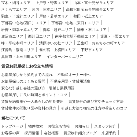
宝木・細谷エリア
上戸祭・野沢エリア
山本・富士見が丘エリア
さくら市エリア
河内・岡本エリア
高根沢町宝石台光陽台エリア
駒生・下荒針エリア
戸祭・若草エリア
鶴田・砥上エリア
宇都宮中心地(西口）エリア
宇都宮中心地（東口）エリア
岩曽・御幸ヶ原エリア
御幸・越戸エリア
陽東・石井エリア
鹿沼市エリア
西川田エリア
南宇都宮駅不動前エリア
簗瀬・下栗エリア
峰・平松本町エリア
清原ゆいの杜エリア
壬生町・おもちゃの町エリア
江曽島・陽南エリア
雀の宮・上横田エリア
下野市エリア
真岡市・上三川町エリア
インターパークエリア
賃貸お部屋探しお役立ち情報
お部屋探しから契約までの流れ
不動産オーナー様へ
お部屋探しのよくある質問
不動産用語・賃貸用語集
安心な引越し会社の選び方・引越し業界用語
お部屋探しに良い時期とポイント・コツ
賃貸契約費用や一人暮らしの初期費用
賃貸物件の選び方やチェック方法
賃貸物件の間取り図や資料の見方
引越し方法で梱包の仕方や荷造りのコツ
当社について
トップページ
物件検索
お役立ち情報
お知らせ
スタッフ紹介
お客様の声
採用情報
会社概要
賃貸物件紹介ブログ
来店予約