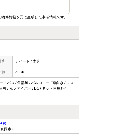
た物件情報を元に生成した参考情報です。
構造
アパート / 木造
一例
2LDK
トバス / 角部屋 / バルコニー / 南向き / フロ
台可 / 光ファイバー / BS / ネット使用料不
学校
県真岡市)