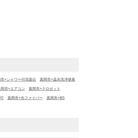
岡市+シャワー付洗面台
真岡市+温水洗浄便座
真岡市+エアコン
真岡市+クロゼット
台可
真岡市+光ファイバー
真岡市+BS