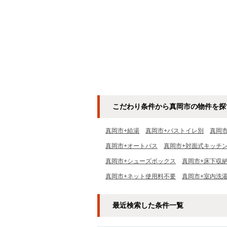
こだわり条件から真岡市の物件を探
真岡市+給湯
真岡市+バストイレ別
真岡
真岡市+オートバス
真岡市+対面式キッチ
真岡市+シューズボックス
真岡市+床下収
真岡市+ネット使用料不要
真岡市+室内洗
最近検索した条件一覧