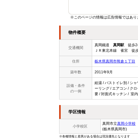
※このページの情報は広告情報ではあり
物件概要
真岡鐵道
真岡駅
徒歩2
交通機関
ＪＲ東北本線 雀宮 徒歩
住所
栃木県真岡市熊倉１丁目
築年数
2011年9月
給湯 / バストイレ別 / シャ
設備・条件
ーリング / エアコン / クロ
の一例
要 / 対面式キッチン / 室
学区情報
真岡市立
真岡小学校
小学校区
(栃木県真岡市)
※各種情報と差異がある場合は現況優先となります