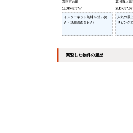
真岡市台町
真岡市上高
1LDK/42.37㎡
2LDK/57.0
インターネット無料☆/追い焚
人気の最上
き・洗髪洗面台付き/
リビング11
閲覧した物件の履歴