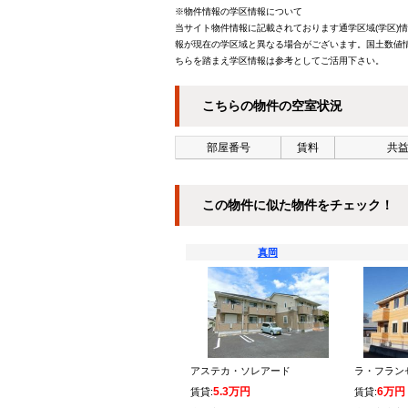
※物件情報の学区情報について
当サイト物件情報に記載されております通学区域(学区)
報が現在の学区域と異なる場合がございます。国土数値情
ちらを踏まえ学区情報は参考としてご活用下さい。
こちらの物件の空室状況
部屋番号
賃料
共益
この物件に似た物件をチェック！
真岡
アステカ・ソレアード
ラ・フラン
5.3万円
6万円
賃貸:
賃貸: