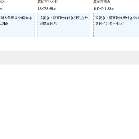
間木
真岡市並木町
真岡市熊倉
7㎡
1SK/33.65㎡
1LDK/41.33㎡
階＆角部屋☆/南向き
追焚き・浴室乾燥付き/便利な外
追焚き・浴室乾燥機付き☆/
.3帖/
部物置付き/
タ付インターホン/