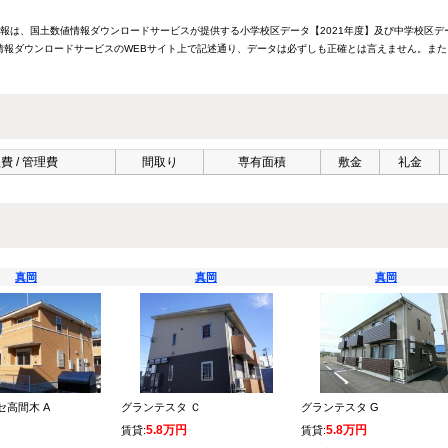
情報は、国土数値情報ダウンロードサービスが提供する小学校区データ【2021年度】及び中学校区デ
報ダウンロードサービスのWEBサイト上で記述通り、データは必ずしも正確とは言えません。また
費 / 管理費
間取り
専有面積
敷金
礼金
真岡
真岡
真岡
セ高間木 A
グランテスタ Ｃ
グランテスタ G
5.8万円
5.8万円
賃貸:
賃貸: