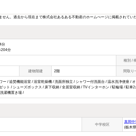
ません。過去から現在まで株式会社あるある不動産のホームぺージに掲載されてい
4分
204分
種別 / 
建物階建
2階
間取り
ワー / 追焚機能浴室 / 浴室乾燥機 / 洗面所独立 / シャワー付洗面台 / 温水洗浄便座 / オー
ゼット / シューズボックス / 床下収納 / 全居室収納 / TVインターホン / 駐輪場 / 駐車2
内洗濯機置き場 /
真岡中
中学校区
(栃木