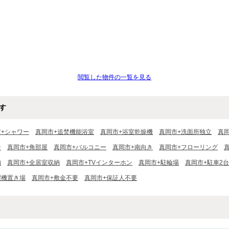
閲覧した物件の一覧を見る
す
市+シャワー
真岡市+追焚機能浴室
真岡市+浴室乾燥機
真岡市+洗面所独立
真
ン
真岡市+角部屋
真岡市+バルコニー
真岡市+南向き
真岡市+フローリング
納
真岡市+全居室収納
真岡市+TVインターホン
真岡市+駐輪場
真岡市+駐車2
濯機置き場
真岡市+敷金不要
真岡市+保証人不要