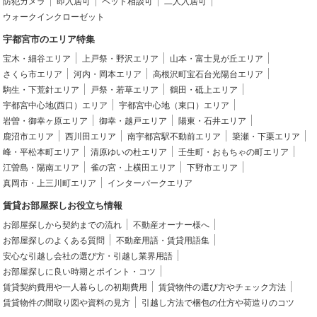
防犯カメラ
即入居可
ペット相談可
二人入居可
ウォークインクローゼット
宇都宮市のエリア特集
宝木・細谷エリア
上戸祭・野沢エリア
山本・富士見が丘エリア
さくら市エリア
河内・岡本エリア
高根沢町宝石台光陽台エリア
駒生・下荒針エリア
戸祭・若草エリア
鶴田・砥上エリア
宇都宮中心地(西口）エリア
宇都宮中心地（東口）エリア
岩曽・御幸ヶ原エリア
御幸・越戸エリア
陽東・石井エリア
鹿沼市エリア
西川田エリア
南宇都宮駅不動前エリア
簗瀬・下栗エリア
峰・平松本町エリア
清原ゆいの杜エリア
壬生町・おもちゃの町エリア
江曽島・陽南エリア
雀の宮・上横田エリア
下野市エリア
真岡市・上三川町エリア
インターパークエリア
賃貸お部屋探しお役立ち情報
お部屋探しから契約までの流れ
不動産オーナー様へ
お部屋探しのよくある質問
不動産用語・賃貸用語集
安心な引越し会社の選び方・引越し業界用語
お部屋探しに良い時期とポイント・コツ
賃貸契約費用や一人暮らしの初期費用
賃貸物件の選び方やチェック方法
賃貸物件の間取り図や資料の見方
引越し方法で梱包の仕方や荷造りのコツ