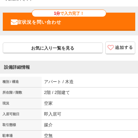
1分
で入力完了！
お気に入り一覧を見る
設備詳細情報
アパート / 木造
種別 / 構造
2階 / 2階建て
所在階 / 階数
空家
現況
即入居可
入居可能日
媒介
取引態様
空無
駐車場