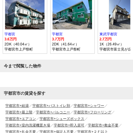
宇都宮
宇都宮
東武宇都宮
3.6万円
3.7万円
2.7万円
2DK（40.04㎡）
2DK（41.64㎡）
1K（26.49㎡）
宇都宮市上戸祭町
宇都宮市上戸祭町
宇都宮市富士見が丘
今まで閲覧した物件
宇都宮市の賃貸を探す
宇都宮市+給湯
宇都宮市+バストイレ別
宇都宮市+シャワー
宇都宮市+最上階
宇都宮市+バルコニー
宇都宮市+フローリング
宇都宮市+エアコン
宇都宮市+シューズボックス
宇都宮市+室内洗濯機置き場
宇都宮市+即入居可
宇都宮市+敷金不要
宇都宮市+礼金不要
宇都宮市+保証人不要
宇都宮市+２Ｆ以上