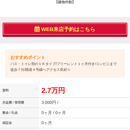
【建物外観】
WEB来店予約はこちら
バス・トイレ別の１Ｋタイプ/フリーレント１ヶ月付き/コンビニまで
徒歩７分/国道４号線へアクセス良好☆
2.7万円
賃料
3,000円 /
共益費 / 管理費
0ヶ月 / 0ヶ月
敷金 / 礼金
0ヶ月
保証金