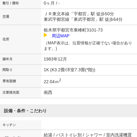
0ヶ月 / -
敷引 / 償却
ＪＲ東北本線「宇都宮」駅 徒歩50分
交通
東武宇都宮線「東武宇都宮」駅 徒歩64分
栃木県宇都宮市東峰町3101-73
周辺MAP
住所
（MAP表示は、位置情報が正確でない場合があり
ます。)
1983年12月
築年月
1K (K3.2畳/洋室7.3畳(*階))
間取り
2
22.04ｍ
専有面積
南西
主要採光面
設備・条件・こだわり
キッチン
給湯 / バストイレ別 / シャワー / 室内洗濯機置