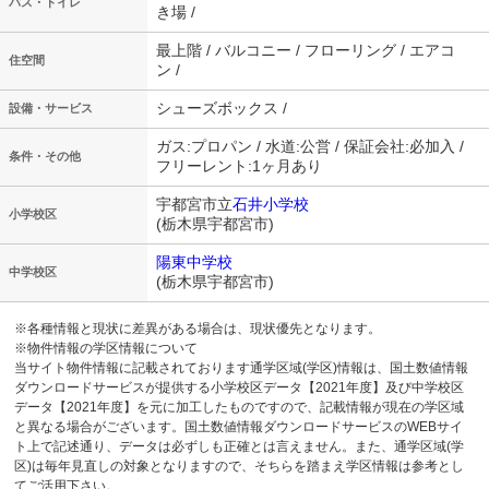
バス・トイレ
き場 /
最上階 / バルコニー / フローリング / エアコ
住空間
ン /
シューズボックス /
設備・サービス
ガス:プロパン / 水道:公営 / 保証会社:必加入 /
条件・その他
フリーレント:1ヶ月あり
宇都宮市立
石井小学校
小学校区
(栃木県宇都宮市)
陽東中学校
中学校区
(栃木県宇都宮市)
※各種情報と現状に差異がある場合は、現状優先となります。
※物件情報の学区情報について
当サイト物件情報に記載されております通学区域(学区)情報は、国土数値情報
ダウンロードサービスが提供する小学校区データ【2021年度】及び中学校区
データ【2021年度】を元に加工したものですので、記載情報が現在の学区域
と異なる場合がございます。国土数値情報ダウンロードサービスのWEBサイ
ト上で記述通り、データは必ずしも正確とは言えません。また、通学区域(学
区)は毎年見直しの対象となりますので、そちらを踏まえ学区情報は参考とし
てご活用下さい。