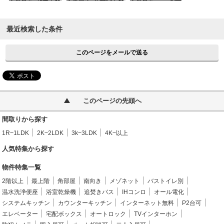
最近検索した条件
このページをメールで送る
このページの先頭へ
間取りから探す
1R~1LDK
2K~2LDK
3k~3LDK
4K~以上
人気特集から探す
物件特集一覧
2階以上
最上階
角部屋
南向き
メゾネット
バストイレ別
温水洗浄便座
浴室乾燥機
追焚きバス
IHコンロ
オール電化
システムキッチン
カウンターキッチン
インターネット無料
P2台可
エレベーター
宅配ボックス
オートロック
TVインターホン