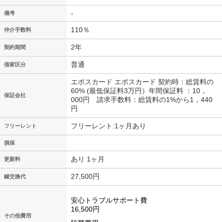
-
備考
110％
仲介手数料
2年
契約期間
普通
借家区分
エポスカード エポスカード 契約時：総賃料の
60% (最低保証料3万円）年間保証料 ：10，
保証会社
000円 請求手数料：総賃料の1%から1，440
円
フリーレント:1ヶ月あり
フリーレント
損保
あり 1ヶ月
更新料
27,500円
鍵交換代
安心トラブルサポート費
16,500円
その他費用