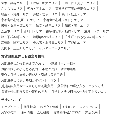
宝木・細谷エリア
上戸祭・野沢エリア
山本・富士見が丘エリア
さくら市エリア
河内・岡本エリア
高根沢町宝石台光陽台エリア
駒生・下荒針エリア
戸祭・若草エリア
鶴田・砥上エリア
宇都宮中心地(西口）エリア
宇都宮中心地（東口）エリア
岩曽・御幸ヶ原エリア
御幸・越戸エリア
陽東・石井エリア
鹿沼市エリア
西川田エリア
南宇都宮駅不動前エリア
簗瀬・下栗エリア
峰・平松本町エリア
清原ゆいの杜エリア
壬生町・おもちゃの町エリア
江曽島・陽南エリア
雀の宮・上横田エリア
下野市エリア
真岡市・上三川町エリア
インターパークエリア
賃貸お部屋探しお役立ち情報
お部屋探しから契約までの流れ
不動産オーナー様へ
お部屋探しのよくある質問
不動産用語・賃貸用語集
安心な引越し会社の選び方・引越し業界用語
お部屋探しに良い時期とポイント・コツ
賃貸契約費用や一人暮らしの初期費用
賃貸物件の選び方やチェック方法
賃貸物件の間取り図や資料の見方
引越し方法で梱包の仕方や荷造りのコツ
当社について
トップページ
物件検索
お役立ち情報
お知らせ
スタッフ紹介
お客様の声
採用情報
会社概要
賃貸物件紹介ブログ
来店予約