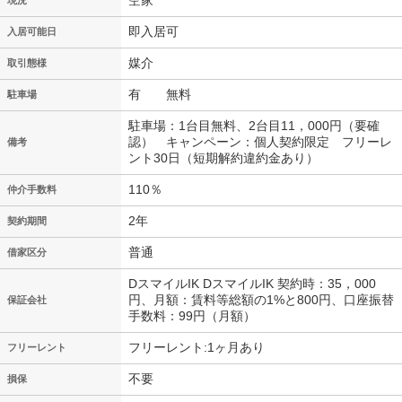
空家
現況
即入居可
入居可能日
媒介
取引態様
有 無料
駐車場
駐車場：1台目無料、2台目11，000円（要確
認） キャンペーン：個人契約限定 フリーレ
備考
ント30日（短期解約違約金あり）
110％
仲介手数料
2年
契約期間
普通
借家区分
DスマイルIK DスマイルIK 契約時：35，000
円、月額：賃料等総額の1%と800円、口座振替
保証会社
手数料：99円（月額）
フリーレント:1ヶ月あり
フリーレント
不要
損保