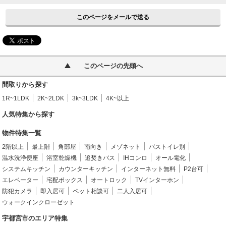
このページをメールで送る
このページの先頭へ
間取りから探す
1R~1LDK
2K~2LDK
3k~3LDK
4K~以上
人気特集から探す
物件特集一覧
2階以上
最上階
角部屋
南向き
メゾネット
バストイレ別
温水洗浄便座
浴室乾燥機
追焚きバス
IHコンロ
オール電化
システムキッチン
カウンターキッチン
インターネット無料
P2台可
エレベーター
宅配ボックス
オートロック
TVインターホン
防犯カメラ
即入居可
ペット相談可
二人入居可
ウォークインクローゼット
宇都宮市のエリア特集