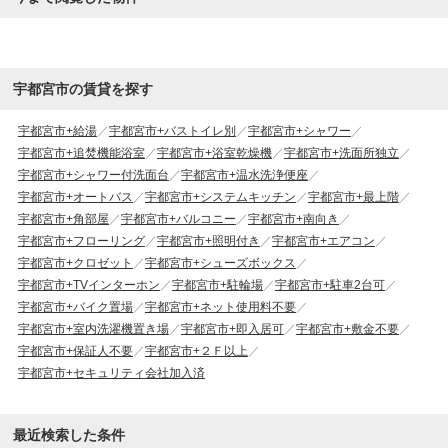
宇都宮市の賃貸を探す
宇都宮市+給湯
宇都宮市+バストイレ別
宇都宮市+シャワー
宇都宮市+追焚機能浴室
宇都宮市+浴室乾燥機
宇都宮市+洗面所独立
宇都宮市+シャワー付洗面台
宇都宮市+温水洗浄便座
宇都宮市+オートバス
宇都宮市+システムキッチン
宇都宮市+最上階
宇都宮市+角部屋
宇都宮市+バルコニー
宇都宮市+南向き
宇都宮市+フローリング
宇都宮市+照明付き
宇都宮市+エアコン
宇都宮市+クロゼット
宇都宮市+シューズボックス
宇都宮市+TVインターホン
宇都宮市+駐輪場
宇都宮市+駐車2台可
宇都宮市+バイク置場
宇都宮市+ネット使用料不要
宇都宮市+室内洗濯機置き場
宇都宮市+即入居可
宇都宮市+敷金不要
宇都宮市+保証人不要
宇都宮市+２Ｆ以上
宇都宮市+セキュリティ会社加入済
最近検索した条件