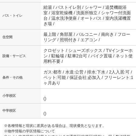
給湯 / バストイレ別 / シャワー / 追焚機能浴
室 / 浴室乾燥機 / 洗面所独立 / シャワー付洗面
バス・トイレ
台 / 温水洗浄便座 / オートバス / 室内洗濯機置
き場 /
最上階 / 角部屋 / バルコニー / 南向き / フロー
住空間
リング / 照明付き / エアコン /
クロゼット / シューズボックス / TVインターホ
ン / 駐輪場 / 駐車2台可 / バイク置場 / ネット使
設備・サービス
用料不要 /
ガス:都市 / 水道:公営 / 排水:下水 / 2人入居:可 /
ペット:可能 / 保証会社:必加入 / フリーレント:1
条件・その他
ヶ月あり
小学校区
()
中学校区
()
※各種情報と現状に差異がある場合は、現状優先となります。
※物件情報の学区情報について