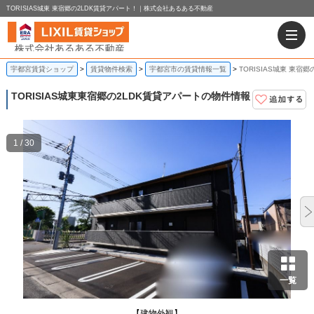
TORISIAS城東 東宿郷の2LDK賃貸アパート！｜株式会社あるある不動産
宇都宮賃貸ショップ
賃貸物件検索
宇都宮市の賃貸情報一覧
TORISIAS城東 東宿
TORISIAS城東
東宿郷の2LDK賃貸アパートの物件情報
1 / 30
一覧
【建物外観】