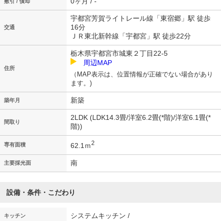
0ヶ月 / -
敷引 / 償却
宇都宮芳賀ライトレール線「東宿郷」駅 徒歩
16分
交通
ＪＲ東北新幹線「宇都宮」駅 徒歩22分
栃木県宇都宮市城東２丁目22-5
周辺MAP
住所
（MAP表示は、位置情報が正確でない場合があり
ます。)
新築
築年月
2LDK (LDK14.3畳/洋室6.2畳(*階)/洋室6.1畳(*
間取り
階))
2
62.1ｍ
専有面積
南
主要採光面
設備・条件・こだわり
システムキッチン /
キッチン