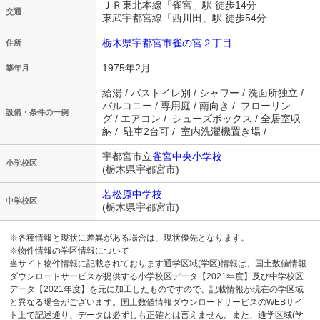
ＪＲ東北本線「雀宮」駅 徒歩14分
交通
東武宇都宮線「西川田」駅 徒歩54分
栃木県宇都宮市雀の宮２丁目
住所
1975年2月
築年月
給湯 / バストイレ別 / シャワー / 洗面所独立 /
バルコニー / 専用庭 / 南向き / フローリン
設備・条件の一例
グ / エアコン / シューズボックス / 全居室収
納 / 駐車2台可 / 室内洗濯機置き場 /
宇都宮市立
雀宮中央小学校
小学校区
(栃木県宇都宮市)
若松原中学校
中学校区
(栃木県宇都宮市)
※各種情報と現状に差異がある場合は、現状優先となります。
※物件情報の学区情報について
当サイト物件情報に記載されております通学区域(学区)情報は、国土数値情報
ダウンロードサービスが提供する小学校区データ【2021年度】及び中学校区
データ【2021年度】を元に加工したものですので、記載情報が現在の学区域
と異なる場合がございます。国土数値情報ダウンロードサービスのWEBサイ
ト上で記述通り、データは必ずしも正確とは言えません。また、通学区域(学