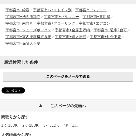
宇都宮市+給湯
宇都宮市+バストイレ別
宇都宮市+シャワー
宇都宮市+洗面所独立
宇都宮市+バルコニー
宇都宮市+専用庭
宇都宮市+南向き
宇都宮市+フローリング
宇都宮市+エアコン
宇都宮市+シューズボックス
宇都宮市+全居室収納
宇都宮市+駐車2台可
宇都宮市+室内洗濯機置き場
宇都宮市+即入居可
宇都宮市+礼金不要
宇都宮市+保証人不要
最近検索した条件
このページをメールで送る
このページの先頭へ
間取りから探す
1R~1LDK
2K~2LDK
3k~3LDK
4K~以上
人気特集から探す