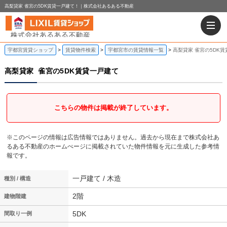
高梨貸家 雀宮の5DK賃貸一戸建て！｜株式会社あるある不動産
宇都宮賃貸ショップ
賃貸物件検索
宇都宮市の賃貸情報一覧
高梨貸家 雀宮の5DK
高梨貸家
雀宮の5DK賃貸一戸建て
こちらの物件は掲載が終了しています。
※このページの情報は広告情報ではありません。過去から現在まで株式会社あ
るある不動産のホームぺージに掲載されていた物件情報を元に生成した参考情
報です。
一戸建て / 木造
種別 / 構造
2階
建物階建
5DK
間取り一例