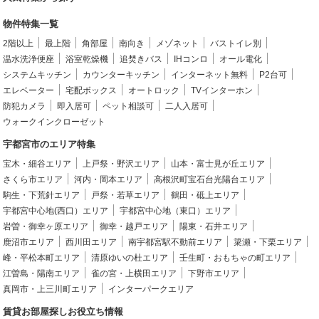
物件特集一覧
2階以上
最上階
角部屋
南向き
メゾネット
バストイレ別
温水洗浄便座
浴室乾燥機
追焚きバス
IHコンロ
オール電化
システムキッチン
カウンターキッチン
インターネット無料
P2台可
エレベーター
宅配ボックス
オートロック
TVインターホン
防犯カメラ
即入居可
ペット相談可
二人入居可
ウォークインクローゼット
宇都宮市のエリア特集
宝木・細谷エリア
上戸祭・野沢エリア
山本・富士見が丘エリア
さくら市エリア
河内・岡本エリア
高根沢町宝石台光陽台エリア
駒生・下荒針エリア
戸祭・若草エリア
鶴田・砥上エリア
宇都宮中心地(西口）エリア
宇都宮中心地（東口）エリア
岩曽・御幸ヶ原エリア
御幸・越戸エリア
陽東・石井エリア
鹿沼市エリア
西川田エリア
南宇都宮駅不動前エリア
簗瀬・下栗エリア
峰・平松本町エリア
清原ゆいの杜エリア
壬生町・おもちゃの町エリア
江曽島・陽南エリア
雀の宮・上横田エリア
下野市エリア
真岡市・上三川町エリア
インターパークエリア
賃貸お部屋探しお役立ち情報