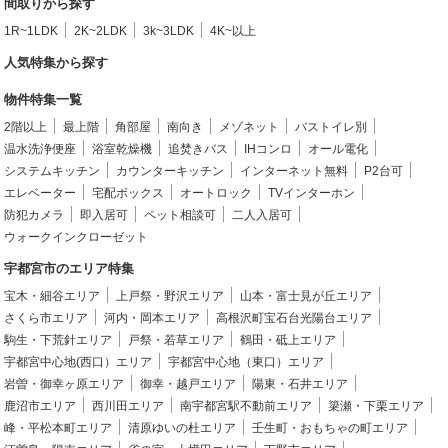
間取りから探す
1R~1LDK
2K~2LDK
3k~3LDK
4K~以上
人気特集から探す
物件特集一覧
2階以上
最上階
角部屋
南向き
メゾネット
バストイレ別
温水洗浄便座
浴室乾燥機
追焚きバス
IHコンロ
オール電化
システムキッチン
カウンターキッチン
インターネット無料
P2台可
エレベーター
宅配ボックス
オートロック
TVインターホン
防犯カメラ
即入居可
ペット相談可
二人入居可
ウォークインクローゼット
宇都宮市のエリア特集
宝木・細谷エリア
上戸祭・野沢エリア
山本・富士見が丘エリア
さくら市エリア
河内・岡本エリア
高根沢町宝石台光陽台エリア
駒生・下荒針エリア
戸祭・若草エリア
鶴田・砥上エリア
宇都宮中心地(西口）エリア
宇都宮中心地（東口）エリア
岩曽・御幸ヶ原エリア
御幸・越戸エリア
陽東・石井エリア
鹿沼市エリア
西川田エリア
南宇都宮駅不動前エリア
簗瀬・下栗エリア
峰・平松本町エリア
清原ゆいの杜エリア
壬生町・おもちゃの町エリア