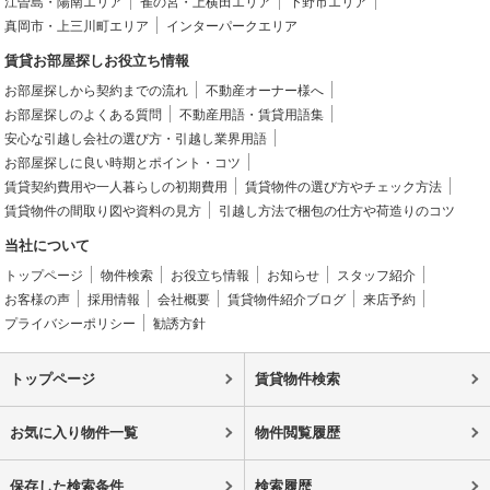
江曽島・陽南エリア
雀の宮・上横田エリア
下野市エリア
真岡市・上三川町エリア
インターパークエリア
賃貸お部屋探しお役立ち情報
お部屋探しから契約までの流れ
不動産オーナー様へ
お部屋探しのよくある質問
不動産用語・賃貸用語集
安心な引越し会社の選び方・引越し業界用語
お部屋探しに良い時期とポイント・コツ
賃貸契約費用や一人暮らしの初期費用
賃貸物件の選び方やチェック方法
賃貸物件の間取り図や資料の見方
引越し方法で梱包の仕方や荷造りのコツ
当社について
トップページ
物件検索
お役立ち情報
お知らせ
スタッフ紹介
お客様の声
採用情報
会社概要
賃貸物件紹介ブログ
来店予約
プライバシーポリシー
勧誘方針
トップページ
賃貸物件検索
お気に入り物件一覧
物件閲覧履歴
保存した検索条件
検索履歴