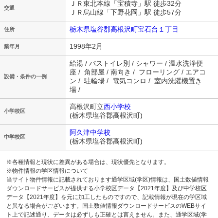
ＪＲ東北本線「宝積寺」駅 徒歩32分
交通
ＪＲ烏山線「下野花岡」駅 徒歩57分
栃木県塩谷郡高根沢町宝石台１丁目
住所
1998年2月
築年月
給湯 / バストイレ別 / シャワー / 温水洗浄便
座 / 角部屋 / 南向き / フローリング / エアコ
設備・条件の一例
ン / 駐輪場 / 電気コンロ / 室内洗濯機置き
場 /
高根沢町立
西小学校
小学校区
(栃木県塩谷郡高根沢町)
阿久津中学校
中学校区
(栃木県塩谷郡高根沢町)
※各種情報と現状に差異がある場合は、現状優先となります。
※物件情報の学区情報について
当サイト物件情報に記載されております通学区域(学区)情報は、国土数値情報
ダウンロードサービスが提供する小学校区データ【2021年度】及び中学校区
データ【2021年度】を元に加工したものですので、記載情報が現在の学区域
と異なる場合がございます。国土数値情報ダウンロードサービスのWEBサイ
ト上で記述通り、データは必ずしも正確とは言えません。また、通学区域(学