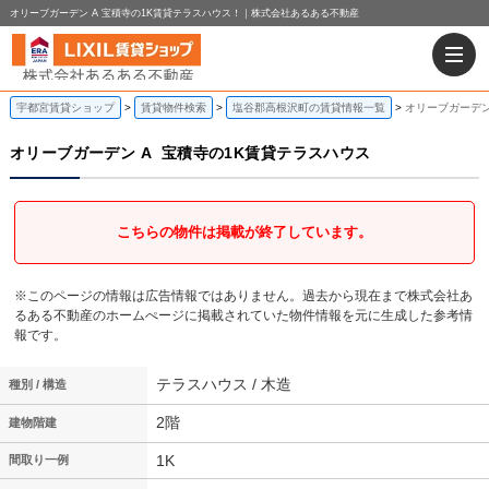
オリーブガーデン A 宝積寺の1K賃貸テラスハウス！｜株式会社あるある不動産
宇都宮賃貸ショップ
賃貸物件検索
塩谷郡高根沢町の賃貸情報一覧
オリーブガーデン
オリーブガーデン A
宝積寺の1K賃貸テラスハウス
こちらの物件は掲載が終了しています。
※このページの情報は広告情報ではありません。過去から現在まで株式会社あ
るある不動産のホームぺージに掲載されていた物件情報を元に生成した参考情
報です。
テラスハウス / 木造
種別 / 構造
2階
建物階建
1K
間取り一例