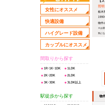
【ス
照明
女性にオススメ
栃木
19
快適設備
物件の
※お部
ハイグレード設備
気にな
カップルにオススメ
間取りから探す
1R･1K･1DK
1LDK
2K･2DK
2LDK
3K･3DK
3LDK以上
駅徒歩から探す
物