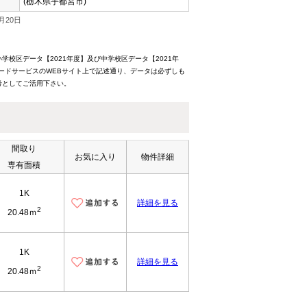
(栃木県宇都宮市)
月20日
校区データ【2021年度】及び中学校区データ【2021年
ードサービスのWEBサイト上で記述通り、データは必ずしも
考としてご活用下さい。
間取り
お気に入り
物件詳細
専有面積
1K
詳細を見る
2
20.48ｍ
1K
詳細を見る
2
20.48ｍ