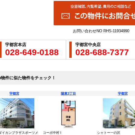
お問い合わせNO
RHS-11934990
宇都宮本店
宇都宮中央店
028-649-0188
028-688-7377
の物件に似た物件をチェック！
宇都宮
陽東3丁目
宇都宮
ダイカンプラザスポーツメ
コーポ中村 I
シャトー一の沢