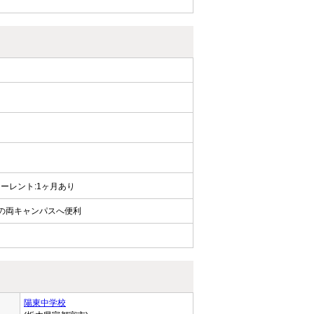
 フリーレント:1ヶ月あり
大の両キャンパスへ便利
陽東中学校