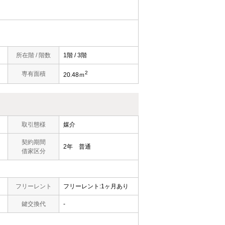
所在階 / 階数
1階 / 3階
2
専有面積
20.48ｍ
取引態様
媒介
契約期間
2年 普通
借家区分
フリーレント
フリーレント:1ヶ月あり
鍵交換代
-