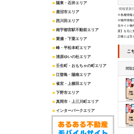
陽東・石井エリア
情報更新日
鹿沼市エリア
※各種情報
西川田エリア
※物件情報
当サイト物
南宇都宮駅不動前エリア
度】を元に
正確とは言
簗瀬・下栗エリア
峰・平松本町エリア
こ
清原ゆいの杜エリア
壬生町・おもちゃの町エリア
間取
江曽島・陽南エリア
雀宮・上横田エリア
下野市エリア
真岡市・上三川町エリア
インターパークエリア