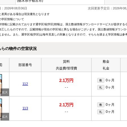
(栃木県宇都宮市)
：2026年08月06日
次回更新予定日：2026年08
と差異がある場合は現況優先となります
の学区情報について
件情報に記載されております通学区域(学区)情報は、国土数値情報ダウンロードサービスが提供する小学
加工したものですので、記載情報が現在の学区域と異なる場合がございます。国土数値情報ダウンロ
えません。また、通学区域(学区)は毎年見直しの対象となりますので、そちらを踏まえ学区情報は参
ちらの物件の空室状況
賃料
敷金
図
部屋番号
共益費/管理費
礼金
2.1万円
0ヶ月
敷
112
-
-
0ヶ月
礼
2.1万円
0ヶ月
敷
113
-
-
0ヶ月
礼