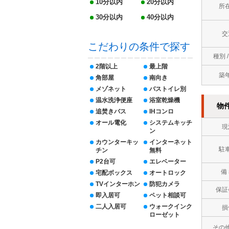
10分以内
20分以内
所
30分以内
40分以内
交
こだわりの条件で探す
種別 
2階以上
最上階
築
角部屋
南向き
メゾネット
バストイレ別
温水洗浄便座
浴室乾燥機
物
追焚きバス
IHコンロ
オール電化
システムキッチ
現
ン
カウンターキッ
インターネット
駐
チン
無料
P2台可
エレベーター
備
宅配ボックス
オートロック
TVインターホン
防犯カメラ
保証
即入居可
ペット相談可
二人入居可
ウォークインク
損
ローゼット
その