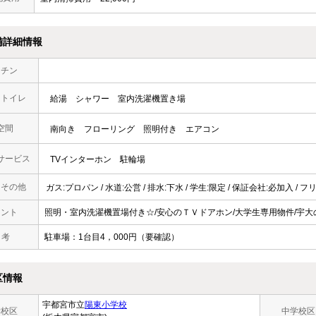
備詳細情報
ッチン
・トイレ
給湯
シャワー
室内洗濯機置き場
空間
南向き
フローリング
照明付き
エアコン
サービス
TVインターホン
駐輪場
・その他
ガス:プロパン / 水道:公営 / 排水:下水 / 学生:限定 / 保証会社:必加入 /
メント
照明・室内洗濯機置場付き☆/安心のＴＶドアホン/大学生専用物件/宇
 考
駐車場：1台目4，000円（要確認）
区情報
宇都宮市立
陽東小学校
学校区
中学校区