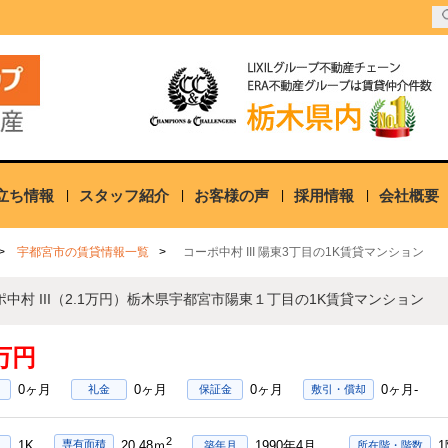
立ち情報
スタッフ紹介
お客様の声
採用情報
会社概要
宇都宮市の賃貸情報一覧
コーポ中村 III 陽東3丁目の1K賃貸マンション
ポ中村 III（2.1万円）栃木県宇都宮市陽東１丁目の1K賃貸マンション
1万円
0ヶ月
0ヶ月
0ヶ月
0ヶ月-
礼金
保証金
敷引・償却
2
1K
1990年4月
専有面積
20.48ｍ
築年月
所在階・階数