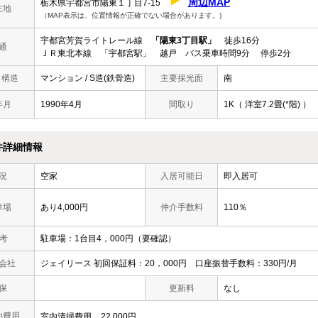
周辺MAP
栃木県宇都宮市陽東１丁目7-15
在地
（MAP表示は、位置情報が正確でない場合があります。)
宇都宮芳賀ライトレール線
「陽東3丁目駅」
徒歩16分
通
ＪＲ東北本線 「宇都宮駅」 越戸 バス乗車時間9分 停歩2分
/ 構造
マンション / S造(鉄骨造)
主要採光面
南
年月
1990年4月
間取り
1K（ 洋室7.2畳(*階) ）
件詳細情報
況
空家
入居可能日
即入居可
車場
あり4,000円
仲介手数料
110％
 考
駐車場：1台目4，000円（要確認）
会社
ジェイリース 初回保証料：20，000円 口座振替手数料：330円/月
保
更新料
なし
他費用
室内清掃費用
22,000円