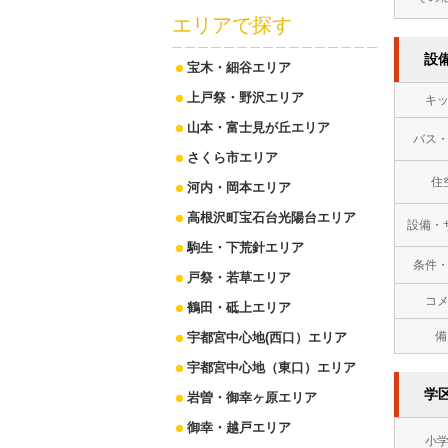
エリアで探す
設
宝木・細谷エリア
上戸祭・野沢エリア
キ
山本・富士見が丘エリア
バス
さくら市エリア
住
河内・岡本エリア
高根沢町宝石台光陽台エリア
設備・
駒生・下荒針エリア
条件
戸祭・若草エリア
コ
鶴田・砥上エリア
備
宇都宮中心地(西口）エリア
宇都宮中心地（東口）エリア
学
岩曽・御幸ヶ原エリア
御幸・越戸エリア
小