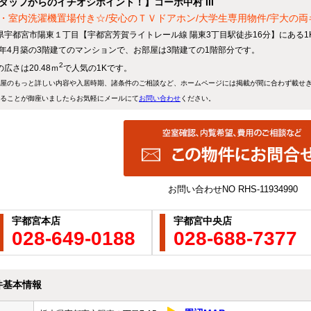
タッフからのイチオシポイント！】コーポ中村 III
・室内洗濯機置場付き☆/安心のＴＶドアホン/大学生専用物件/宇大の
県宇都宮市陽東１丁目【宇都宮芳賀ライトレール線 陽東3丁目駅徒歩16分】にある1
90年4月築の3階建てのマンションで、お部屋は3階建ての1階部分です。
2
広さは20.48ｍ
で人気の1Kです。
屋のもっと詳しい内容や入居時期、諸条件のご相談など、ホームページには掲載が間に合わず載せ
ることが御座いましたらお気軽にメールにて
お問い合わせ
ください。
お問い合わせNO
RHS-11934990
宇都宮本店
宇都宮中央店
028-649-0188
028-688-7377
件基本情報