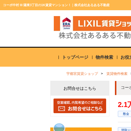
コーポ中村 III 陽東3丁目の1K賃貸マンション！｜株式会社あるある不動産
トップページ
物件検索
お役
宇都宮賃貸ショップ
賃貸物件検索
コー
お問合せはこちら
2.
敷金
間取り