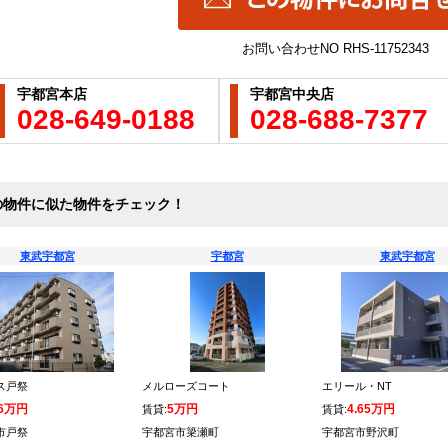
お問い合わせNO
RHS-11752343
宇都宮本店
宇都宮中央店
028-649-0188
028-688-7377
の物件に似た物件をチェック！
東武宇都宮
宇都宮
東武宇都宮
ス戸祭
メルローズコート
エリール・NT
.6万円
5万円
4.65万円
賃貸:
賃貸:
市戸祭
宇都宮市簗瀬町
宇都宮市野沢町