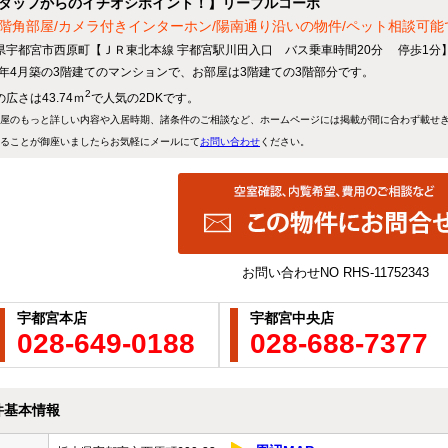
タッフからのイチオシポイント！】リーブルコーポ
階角部屋/カメラ付きインターホン/陽南通り沿いの物件/ペット相談可能
県宇都宮市西原町【ＪＲ東北本線 宇都宮駅川田入口 バス乗車時間20分 停歩1分
81年4月築の3階建てのマンションで、お部屋は3階建ての3階部分です。
2
広さは43.74ｍ
で人気の2DKです。
屋のもっと詳しい内容や入居時期、諸条件のご相談など、ホームページには掲載が間に合わず載せ
ることが御座いましたらお気軽にメールにて
お問い合わせ
ください。
お問い合わせNO
RHS-11752343
宇都宮本店
宇都宮中央店
028-649-0188
028-688-7377
件基本情報