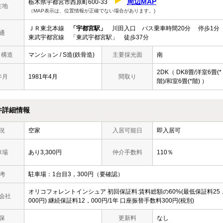
周辺MAP
栃木県宇都宮市西原町600-33
在地
（MAP表示は、位置情報が正確でない場合があります。)
ＪＲ東北本線
「宇都宮駅」
川田入口 バス乗車時間20分 停歩1分
通
東武宇都宮線 「東武宇都宮駅」 徒歩37分
/ 構造
マンション / S造(鉄骨造)
主要採光面
南
2DK（ DK8畳/洋室6畳(*
年月
1981年4月
間取り
階)/和室6畳(*階) ）
件詳細情報
況
空家
入居可能日
即入居可
車場
あり3,300円
仲介手数料
110％
 考
駐車場：1台目3，300円（要確認）
オリコフォレントインシュア 初回保証料:賃料総額の60%(最低保証料25
会社
000円) 継続保証料12，000円/1年 口座振替手数料300円(税別)
保
更新料
なし