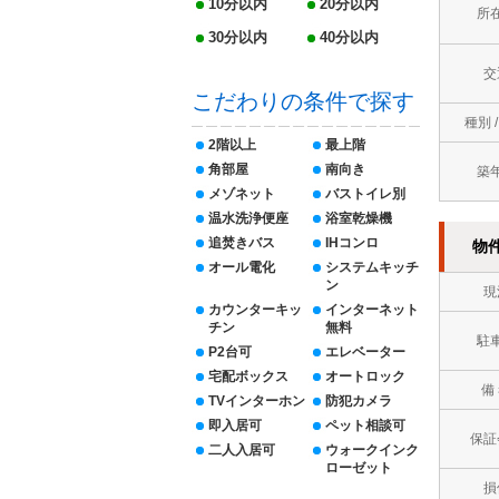
10分以内
20分以内
所
30分以内
40分以内
交
こだわりの条件で探す
種別 
2階以上
最上階
角部屋
南向き
築
メゾネット
バストイレ別
温水洗浄便座
浴室乾燥機
追焚きバス
IHコンロ
物
オール電化
システムキッチ
ン
現
カウンターキッ
インターネット
チン
無料
駐
P2台可
エレベーター
宅配ボックス
オートロック
備
TVインターホン
防犯カメラ
即入居可
ペット相談可
保証
二人入居可
ウォークインク
ローゼット
損