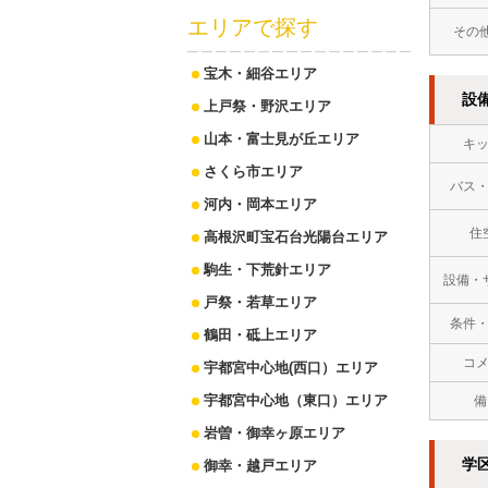
エリアで探す
その
宝木・細谷エリア
設
上戸祭・野沢エリア
山本・富士見が丘エリア
キ
さくら市エリア
バス
河内・岡本エリア
住
高根沢町宝石台光陽台エリア
駒生・下荒針エリア
設備・
戸祭・若草エリア
条件
鶴田・砥上エリア
コ
宇都宮中心地(西口）エリア
宇都宮中心地（東口）エリア
備
岩曽・御幸ヶ原エリア
学
御幸・越戸エリア