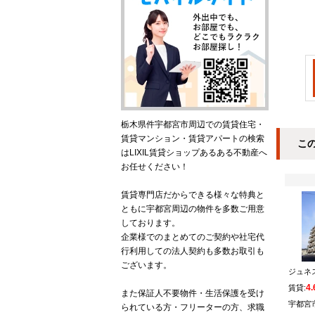
栃木県件宇都宮市周辺での賃貸住宅・
賃貸マンション・賃貸アパートの検索
こ
はLIXIL賃貸ショップあるある不動産へ
お任せください！
賃貸専門店だからできる様々な特典と
ともに宇都宮周辺の物件を多数ご用意
しております。
企業様でのまとめてのご契約や社宅代
行利用しての法人契約も多数お取引も
ございます。
ジュネ
4
賃貸:
また保証人不要物件・生活保護を受け
宇都宮
られている方・フリーターの方、求職