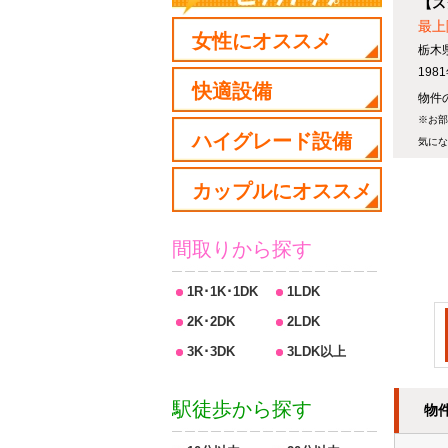
【ス
最上
女性にオススメ
栃木
19
快適設備
物件の
※お部
ハイグレード設備
気にな
カップルにオススメ
間取りから探す
1R･1K･1DK
1LDK
2K･2DK
2LDK
3K･3DK
3LDK以上
駅徒歩から探す
物