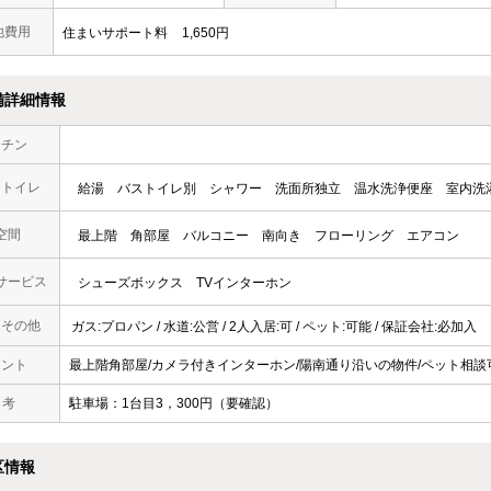
他費用
住まいサポート料
1,650円
備詳細情報
ッチン
・トイレ
給湯
バストイレ別
シャワー
洗面所独立
温水洗浄便座
室内洗
空間
最上階
角部屋
バルコニー
南向き
フローリング
エアコン
サービス
シューズボックス
TVインターホン
・その他
ガス:プロパン / 水道:公営 / 2人入居:可 / ペット:可能 / 保証会社:必加入
メント
最上階角部屋/カメラ付きインターホン/陽南通り沿いの物件/ペット相談
 考
駐車場：1台目3，300円（要確認）
区情報