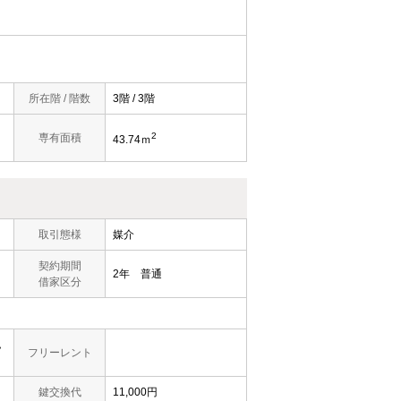
所在階 / 階数
3階 / 3階
2
専有面積
43.74ｍ
取引態様
媒介
契約期間
2年 普通
借家区分
，
フリーレント
鍵交換代
11,000円