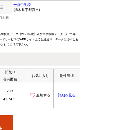
一条中学校
区
(栃木県宇都宮市)
月21日
校区データ【2021年度】及び中学校区データ【2021年
ードサービスのWEBサイト上で記述通り、データは必ずしも
考としてご活用下さい。
間取り
お気に入り
物件詳細
専有面積
2DK
詳細を見る
2
43.74ｍ