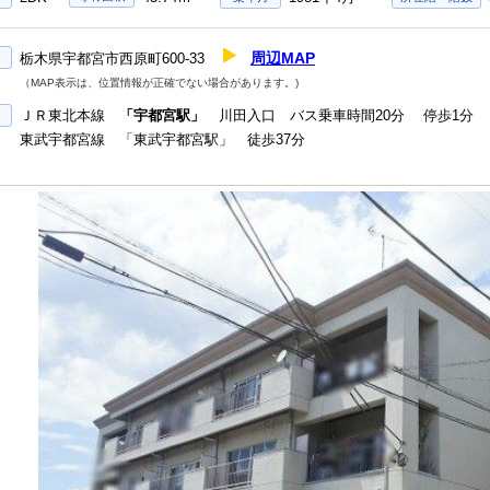
周辺MAP
栃木県宇都宮市西原町600-33
（MAP表示は、位置情報が正確でない場合があります。)
ＪＲ東北本線
「宇都宮駅」
川田入口 バス乗車時間20分 停歩1分
東武宇都宮線 「東武宇都宮駅」 徒歩37分