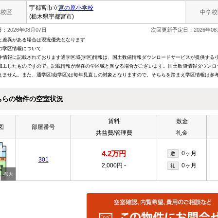
宇都宮市立
宮の原小学校
学校区
中学校
(栃木県宇都宮市)
：2026年08月07日
次回更新予定日：2026年08
と差異がある場合は現況優先となります
の学区情報について
件情報に記載されております通学区域(学区)情報は、国土数値情報ダウンロードサービスが提供する小学
加工したものですので、記載情報が現在の学区域と異なる場合がございます。国土数値情報ダウンロ
えません。また、通学区域(学区)は毎年見直しの対象となりますので、そちらを踏まえ学区情報は参
ちらの物件の空室状況
賃料
敷金
図
部屋番号
共益費/管理費
礼金
4.2万円
0ヶ月
敷
301
2,000円
-
0ヶ月
礼