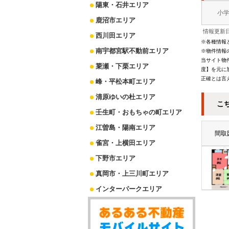
陽東・石井エリア
小
鹿沼市エリア
情報更新日
西川田エリア
※各種情報
南宇都宮駅不動前エリア
※物件情報
当サイト物
簗瀬・下栗エリア
度】を元に
正確とは言
峰・平松本町エリア
清原ゆいの杜エリア
こ
壬生町・おもちゃの町エリア
江曽島・陽南エリア
間取
雀宮・上横田エリア
下野市エリア
真岡市・上三川町エリア
インターパークエリア