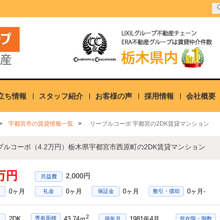
立ち情報
スタッフ紹介
お客様の声
採用情報
会社概要
宇都宮市の賃貸情報一覧
リーブルコーポ 宇都宮の2DK賃貸マンション
ブルコーポ（4.2万円）栃木県宇都宮市西原町の2DK賃貸マンション
2万円
2,000円
0ヶ月
0ヶ月
0ヶ月
0ヶ月-
礼金
保証金
敷引・償却
2
2DK
1981年4月
専有面積
43.74ｍ
築年月
所在階・階数