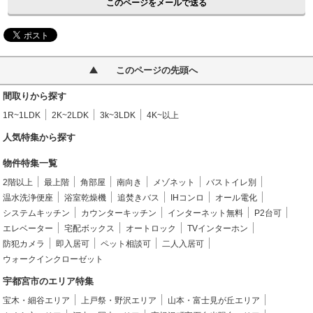
このページをメールで送る
このページの先頭へ
間取りから探す
1R~1LDK
2K~2LDK
3k~3LDK
4K~以上
人気特集から探す
物件特集一覧
2階以上
最上階
角部屋
南向き
メゾネット
バストイレ別
温水洗浄便座
浴室乾燥機
追焚きバス
IHコンロ
オール電化
システムキッチン
カウンターキッチン
インターネット無料
P2台可
エレベーター
宅配ボックス
オートロック
TVインターホン
防犯カメラ
即入居可
ペット相談可
二人入居可
ウォークインクローゼット
宇都宮市のエリア特集
宝木・細谷エリア
上戸祭・野沢エリア
山本・富士見が丘エリア