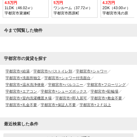
4.5万円
5万円
4.3万円
1LDK（46.02㎡）
ワンルーム（37.72㎡）
2DK（43.00㎡）
宇都宮市簗瀬町
宇都宮市西原町
宇都宮市滝の原
今まで閲覧した物件
宇都宮市の賃貸を探す
宇都宮市+給湯
宇都宮市+バストイレ別
宇都宮市+シャワー
宇都宮市+洗面所独立
宇都宮市+シャワー付洗面台
宇都宮市+温水洗浄便座
宇都宮市+バルコニー
宇都宮市+フローリング
宇都宮市+エアコン
宇都宮市+シューズボックス
宇都宮市+駐輪場
宇都宮市+室内洗濯機置き場
宇都宮市+即入居可
宇都宮市+敷金不要
宇都宮市+礼金不要
宇都宮市+保証人不要
宇都宮市+２Ｆ以上
最近検索した条件