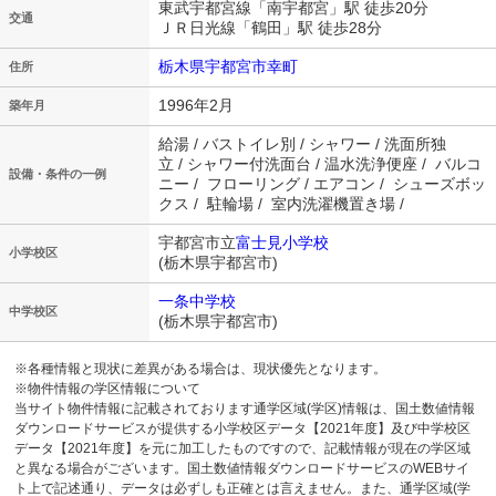
東武宇都宮線「南宇都宮」駅 徒歩20分
交通
ＪＲ日光線「鶴田」駅 徒歩28分
栃木県宇都宮市幸町
住所
1996年2月
築年月
給湯 / バストイレ別 / シャワー / 洗面所独
立 / シャワー付洗面台 / 温水洗浄便座 / バルコ
設備・条件の一例
ニー / フローリング / エアコン / シューズボッ
クス / 駐輪場 / 室内洗濯機置き場 /
宇都宮市立
富士見小学校
小学校区
(栃木県宇都宮市)
一条中学校
中学校区
(栃木県宇都宮市)
※各種情報と現状に差異がある場合は、現状優先となります。
※物件情報の学区情報について
当サイト物件情報に記載されております通学区域(学区)情報は、国土数値情報
ダウンロードサービスが提供する小学校区データ【2021年度】及び中学校区
データ【2021年度】を元に加工したものですので、記載情報が現在の学区域
と異なる場合がございます。国土数値情報ダウンロードサービスのWEBサイ
ト上で記述通り、データは必ずしも正確とは言えません。また、通学区域(学