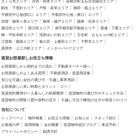
さくら市エリア
河内・岡本エリア
高根沢町宝石台光陽台エリア
駒生・下荒針エリア
戸祭・若草エリア
鶴田・砥上エリア
宇都宮中心地(西口）エリア
宇都宮中心地（東口）エリア
岩曽・御幸ヶ原エリア
御幸・越戸エリア
陽東・石井エリア
鹿沼市エリア
西川田エリア
南宇都宮駅不動前エリア
簗瀬・下栗エリア
峰・平松本町エリア
清原ゆいの杜エリア
壬生町・おもちゃの町エリア
江曽島・陽南エリア
雀の宮・上横田エリア
下野市エリア
真岡市・上三川町エリア
インターパークエリア
賃貸お部屋探しお役立ち情報
お部屋探しから契約までの流れ
不動産オーナー様へ
お部屋探しのよくある質問
不動産用語・賃貸用語集
安心な引越し会社の選び方・引越し業界用語
お部屋探しに良い時期とポイント・コツ
賃貸契約費用や一人暮らしの初期費用
賃貸物件の選び方やチェック方法
賃貸物件の間取り図や資料の見方
引越し方法で梱包の仕方や荷造りのコツ
当社について
トップページ
物件検索
お役立ち情報
お知らせ
スタッフ紹介
お客様の声
採用情報
会社概要
賃貸物件紹介ブログ
来店予約
プライバシーポリシー
勧誘方針