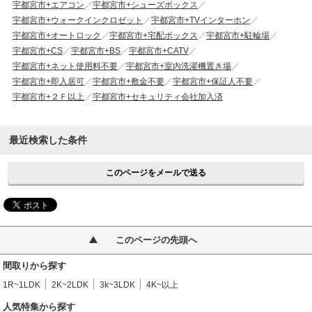
宇都宮市+エアコン
宇都宮市+シューズボックス
宇都宮市+ウォークインクロゼット
宇都宮市+TVインターホン
宇都宮市+オートロック
宇都宮市+宅配ボックス
宇都宮市+駐輪場
宇都宮市+CS
宇都宮市+BS
宇都宮市+CATV
宇都宮市+ネット使用料不要
宇都宮市+室内洗濯機置き場
宇都宮市+即入居可
宇都宮市+敷金不要
宇都宮市+保証人不要
宇都宮市+２Ｆ以上
宇都宮市+セキュリティ会社加入済
最近検索した条件
このページをメールで送る
このページの先頭へ
間取りから探す
1R~1LDK
2K~2LDK
3k~3LDK
4K~以上
人気特集から探す