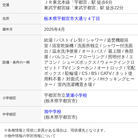
ＪＲ東北本線「宇都宮」駅 徒歩6分
交通
東武宇都宮線「東武宇都宮」駅 徒歩22分
栃木県宇都宮市大通り４丁目
住所
2025年4月
築年月
給湯 / バストイレ別 / シャワー / 追焚機能浴
室 / 浴室乾燥機 / 洗面所独立 / シャワー付洗面
台 / 温水洗浄便座 / オートバス / 最上階 / 角部
屋 / バルコニー / フローリング / 照明付き / エ
アコン / シューズボックス / ウォークインクロ
設備・条件の一例
ゼット / TVインターホン / オートロック / 宅配
ボックス / 駐輪場 / CS / BS / CATV / ネット使
用料不要 / 対面式キッチン / IHクッキングヒー
ター / 室内洗濯機置き場 /
宇都宮市立
簗瀬小学校
小学校区
(栃木県宇都宮市)
旭中学校
中学校区
(栃木県宇都宮市)
※各種情報と現状に差異がある場合は、現状優先となります。
※物件情報の学区情報について