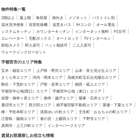
物件特集一覧
2階以上
最上階
角部屋
南向き
メゾネット
バストイレ別
温水洗浄便座
浴室乾燥機
追焚きバス
IHコンロ
オール電化
システムキッチン
カウンターキッチン
インターネット無料
P2台可
エレベーター
宅配ボックス
オートロック
TVインターホン
防犯カメラ
即入居可
ペット相談可
二人入居可
ウォークインクローゼット
宇都宮市のエリア特集
宝木・細谷エリア
上戸祭・野沢エリア
山本・富士見が丘エリア
さくら市エリア
河内・岡本エリア
高根沢町宝石台光陽台エリア
駒生・下荒針エリア
戸祭・若草エリア
鶴田・砥上エリア
宇都宮中心地(西口）エリア
宇都宮中心地（東口）エリア
岩曽・御幸ヶ原エリア
御幸・越戸エリア
陽東・石井エリア
鹿沼市エリア
西川田エリア
南宇都宮駅不動前エリア
簗瀬・下栗エリア
峰・平松本町エリア
清原ゆいの杜エリア
壬生町・おもちゃの町エリア
江曽島・陽南エリア
雀の宮・上横田エリア
下野市エリア
真岡市・上三川町エリア
インターパークエリア
賃貸お部屋探しお役立ち情報