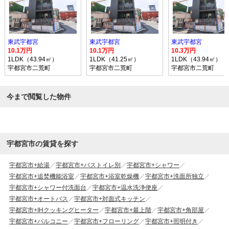
東武宇都宮
東武宇都宮
東武宇都宮
10.1万円
10.1万円
10.3万円
1LDK（43.94㎡）
1LDK（41.25㎡）
1LDK（43.94㎡）
宇都宮市二荒町
宇都宮市二荒町
宇都宮市二荒町
今まで閲覧した物件
宇都宮市の賃貸を探す
宇都宮市+給湯
宇都宮市+バストイレ別
宇都宮市+シャワー
宇都宮市+追焚機能浴室
宇都宮市+浴室乾燥機
宇都宮市+洗面所独立
宇都宮市+シャワー付洗面台
宇都宮市+温水洗浄便座
宇都宮市+オートバス
宇都宮市+対面式キッチン
宇都宮市+IHクッキングヒーター
宇都宮市+最上階
宇都宮市+角部屋
宇都宮市+バルコニー
宇都宮市+フローリング
宇都宮市+照明付き