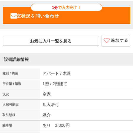
1分
で入力完了！
お気に入り一覧を見る
設備詳細情報
アパート / 木造
種別 / 構造
1階 / 2階建て
所在階 / 階数
空家
現況
即入居可
入居可能日
媒介
取引態様
あり 3,300円
駐車場