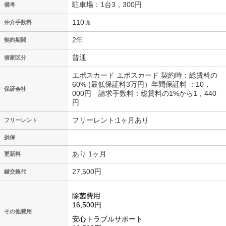
駐車場：1台3，300円
備考
110％
仲介手数料
2年
契約期間
普通
借家区分
エポスカード エポスカード 契約時：総賃料の
60% (最低保証料3万円）年間保証料 ：10，
保証会社
000円 請求手数料：総賃料の1%から1，440
円
フリーレント:1ヶ月あり
フリーレント
損保
あり 1ヶ月
更新料
27,500円
鍵交換代
除菌費用
16,500円
その他費用
安心トラブルサポート