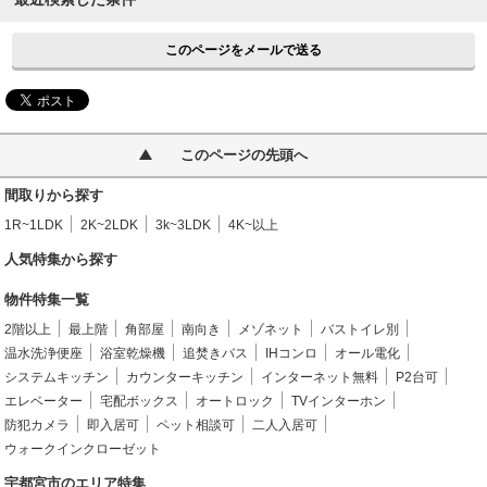
このページをメールで送る
このページの先頭へ
間取りから探す
1R~1LDK
2K~2LDK
3k~3LDK
4K~以上
人気特集から探す
物件特集一覧
2階以上
最上階
角部屋
南向き
メゾネット
バストイレ別
温水洗浄便座
浴室乾燥機
追焚きバス
IHコンロ
オール電化
システムキッチン
カウンターキッチン
インターネット無料
P2台可
エレベーター
宅配ボックス
オートロック
TVインターホン
防犯カメラ
即入居可
ペット相談可
二人入居可
ウォークインクローゼット
宇都宮市のエリア特集