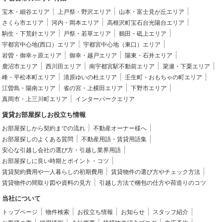
宝木・細谷エリア
上戸祭・野沢エリア
山本・富士見が丘エリア
さくら市エリア
河内・岡本エリア
高根沢町宝石台光陽台エリア
駒生・下荒針エリア
戸祭・若草エリア
鶴田・砥上エリア
宇都宮中心地(西口）エリア
宇都宮中心地（東口）エリア
岩曽・御幸ヶ原エリア
御幸・越戸エリア
陽東・石井エリア
鹿沼市エリア
西川田エリア
南宇都宮駅不動前エリア
簗瀬・下栗エリア
峰・平松本町エリア
清原ゆいの杜エリア
壬生町・おもちゃの町エリア
江曽島・陽南エリア
雀の宮・上横田エリア
下野市エリア
真岡市・上三川町エリア
インターパークエリア
賃貸お部屋探しお役立ち情報
お部屋探しから契約までの流れ
不動産オーナー様へ
お部屋探しのよくある質問
不動産用語・賃貸用語集
安心な引越し会社の選び方・引越し業界用語
お部屋探しに良い時期とポイント・コツ
賃貸契約費用や一人暮らしの初期費用
賃貸物件の選び方やチェック方法
賃貸物件の間取り図や資料の見方
引越し方法で梱包の仕方や荷造りのコツ
当社について
トップページ
物件検索
お役立ち情報
お知らせ
スタッフ紹介