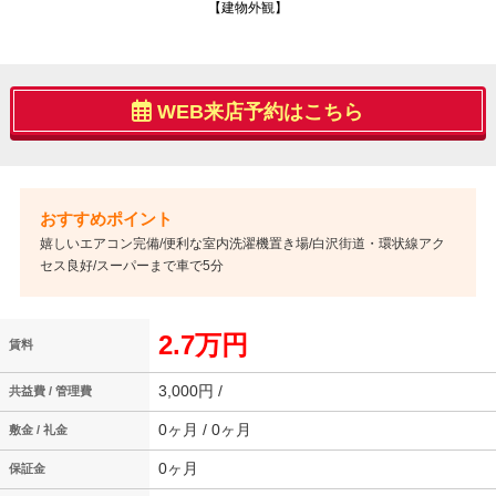
【建物外観】
WEB来店予約はこちら
嬉しいエアコン完備/便利な室内洗濯機置き場/白沢街道・環状線アク
セス良好/スーパーまで車で5分
2.7万円
賃料
3,000円 /
共益費 / 管理費
0ヶ月 / 0ヶ月
敷金 / 礼金
0ヶ月
保証金