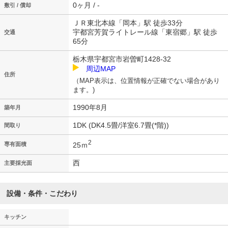
0ヶ月 / -
敷引 / 償却
ＪＲ東北本線「岡本」駅 徒歩33分
宇都宮芳賀ライトレール線「東宿郷」駅 徒歩
交通
65分
栃木県宇都宮市岩曽町1428-32
周辺MAP
住所
（MAP表示は、位置情報が正確でない場合があり
ます。)
1990年8月
築年月
1DK (DK4.5畳/洋室6.7畳(*階))
間取り
2
25ｍ
専有面積
西
主要採光面
設備・条件・こだわり
キッチン