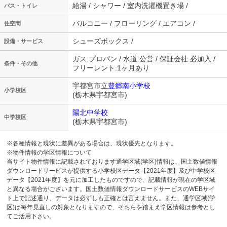
給湯 / シャワー / 室内洗濯機置き場 /
バス・トイレ
バルコニー / フローリング / エアコン /
住空間
シューズボックス /
設備・サービス
ガス:プロパン / 水道:公営 / 保証会社:必加入 /
条件・その他
フリーレント:1ヶ月あり
宇都宮市立
豊郷南小学校
小学校区
(栃木県宇都宮市)
陽北中学校
中学校区
(栃木県宇都宮市)
※各種情報と現状に差異がある場合は、現状優先となります。
※物件情報の学区情報について
当サイト物件情報に記載されております通学区域(学区)情報は、国土数値情報
ダウンロードサービスが提供する小学校区データ【2021年度】及び中学校区
データ【2021年度】を元に加工したものですので、記載情報が現在の学区域
と異なる場合がございます。国土数値情報ダウンロードサービスのWEBサイ
ト上で記述通り、データは必ずしも正確とは言えません。また、通学区域(学
区)は毎年見直しの対象となりますので、そちらを踏まえ学区情報は参考とし
てご活用下さい。