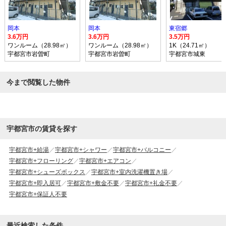
岡本
岡本
東宿郷
3.6万円
3.6万円
3.5万円
ワンルーム（28.98㎡）
ワンルーム（28.98㎡）
1K（24.71㎡）
宇都宮市岩曽町
宇都宮市岩曽町
宇都宮市城東
今まで閲覧した物件
宇都宮市の賃貸を探す
宇都宮市+給湯
宇都宮市+シャワー
宇都宮市+バルコニー
宇都宮市+フローリング
宇都宮市+エアコン
宇都宮市+シューズボックス
宇都宮市+室内洗濯機置き場
宇都宮市+即入居可
宇都宮市+敷金不要
宇都宮市+礼金不要
宇都宮市+保証人不要
最近検索した条件